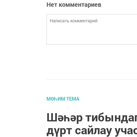
Нет комментариев
МӨҺИМ ТЕМА
Шәһәр тибындаг
дүрт сайлау уча