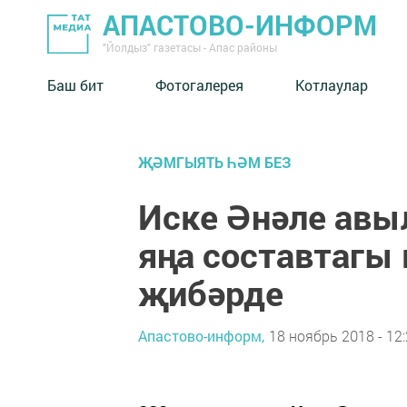
АПАСТОВО-ИНФОРМ
"Йолдыз" газетасы - Апас районы
Баш бит
Фотогалерея
Котлаулар
ҖӘМГЫЯТЬ ҺӘМ БЕЗ
Иске Әнәле ав
яңа составтагы
җибәрде
Апастово-информ,
18 ноябрь 2018 - 12