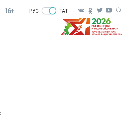
16+
РУС
ТАТ
0