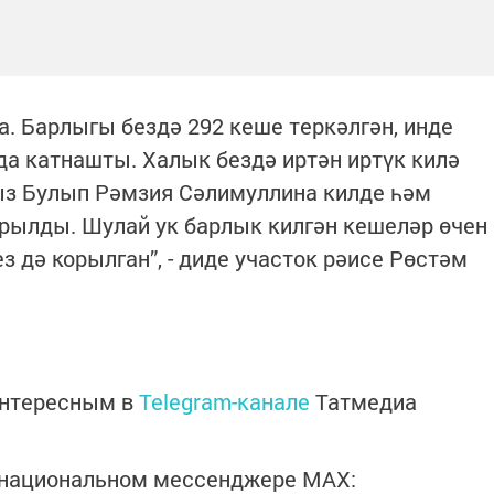
ра. Барлыгы бездә 292 кеше теркәлгән, инде
а катнашты. Халык бездә иртән иртүк килә
з Булып Рәмзия Сәлимуллина килде һәм
рылды. Шулай ук барлык килгән кешеләр өчен
з дә корылган”, - диде участок рәисе Рөстәм
интересным в
Telegram-канале
Татмедиа
в национальном мессенджере MАХ: