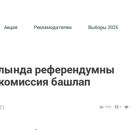
Акция
Рекламодателям
Выборы 2025
ылында референдумны
 комиссия башлап
:21
1072
0