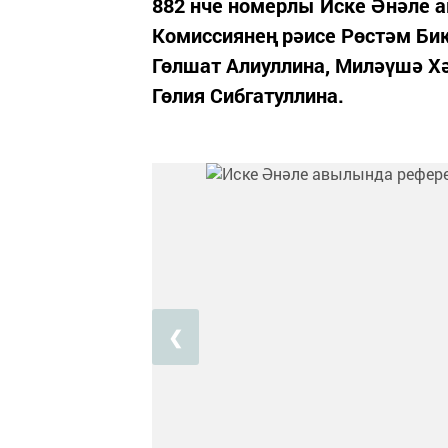
882 нче номерлы Иске Әнәле 
Комиссиянең рәисе Рөстәм Би
Гөлшат Алиуллина, Миләүшә Х
Гөлия Сибгатуллина.
❮