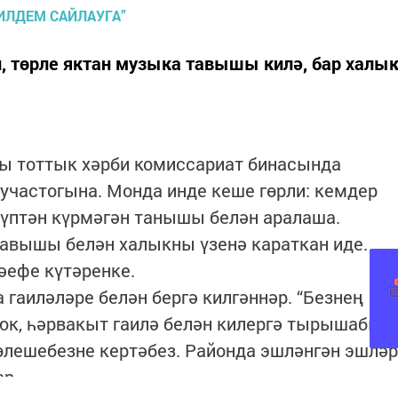
, төрле яктан музыка тавышы килә, бар халы
ны тоттык хәрби комиссариат бинасында
участогына. Монда инде кеше гөрли: кемдер
күптән күрмәгән танышы белән аралаша.
тавышы белән халыкны үзенә караткан иде.
әефе күтәренке.
гаиләләре белән бергә килгәннәр. “Безнең
к, һәрвакыт гаилә белән килергә тырышабыз.
 өлешебезне кертәбез. Районда эшләнгән эшләр
ар.