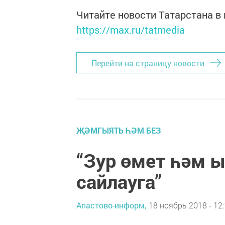
Читайте новости Татарстана 
https://max.ru/tatmedia
Перейти на страницу новости
ҖӘМГЫЯТЬ ҺӘМ БЕЗ
“Зур өмет һәм 
сайлауга”
Апастово-информ,
18 ноябрь 2018 - 12