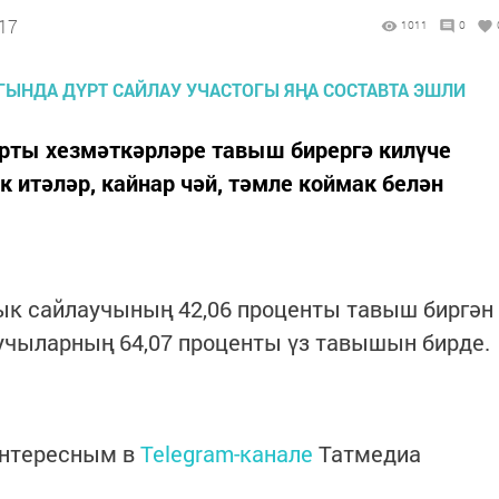
:17
1011
0
орты хезмәткәрләре тавыш бирергә килүче
итәләр, кайнар чәй, тәмле коймак белән
лык сайлаучының 42,06 проценты тавыш биргән
аучыларның 64,07 проценты үз тавышын бирде.
интересным в
Telegram-канале
Татмедиа