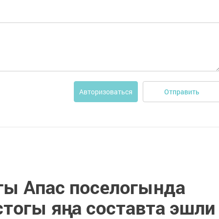
Отправить
Авторизоваться
ы Апас поселогында
стогы яңа составта эшли