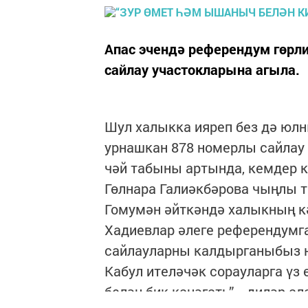
Апас эчендә референдум гөрли
сайлау участокларына агыла.
Шул халыкка ияреп без дә юл
урнашкан 878 номерлы сайлау 
чәй табыны артында, кемдер 
Гөлнара Галиәкбәрова чыңлы 
Гомумән әйткәндә халыкның к
Хадиевлар әлеге референдумга 
сайлауларны калдырганыбыз ю
Кабул ителәчәк сорауларга үз
белән бик канәгать”, - диләр ал