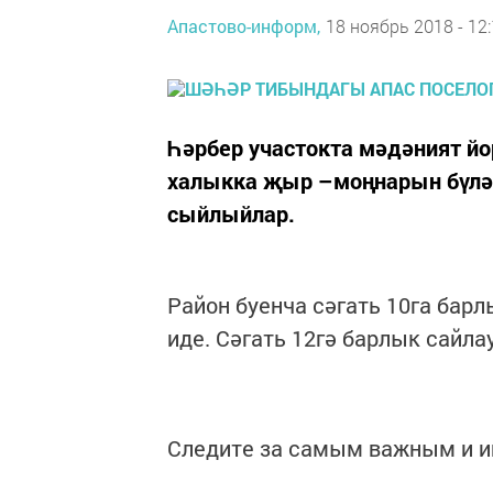
Апастово-информ,
18 ноябрь 2018 - 12
Һәрбер участокта мәдәният й
халыкка җыр –моңнарын бүләк 
сыйлыйлар.
Район буенча сәгать 10га бар
иде. Сәгать 12гә барлык сайл
Следите за самым важным и 