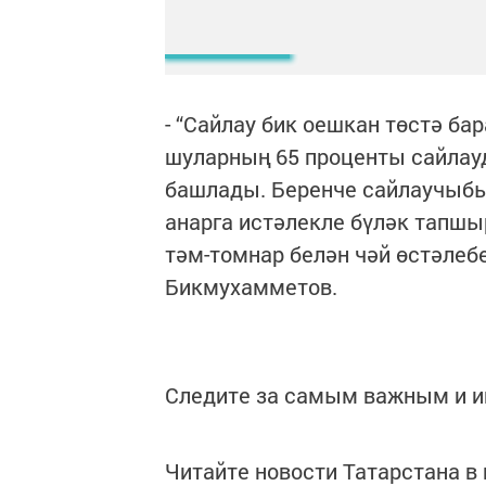
- “Сайлау бик оешкан төстә ба
шуларның 65 проценты сайлауд
башлады. Беренче сайлаучыбы
анарга истәлекле бүләк тапшы
тәм-томнар белән чәй өстәлебе
Бикмухамметов.
Следите за самым важным и 
Читайте новости Татарстана 