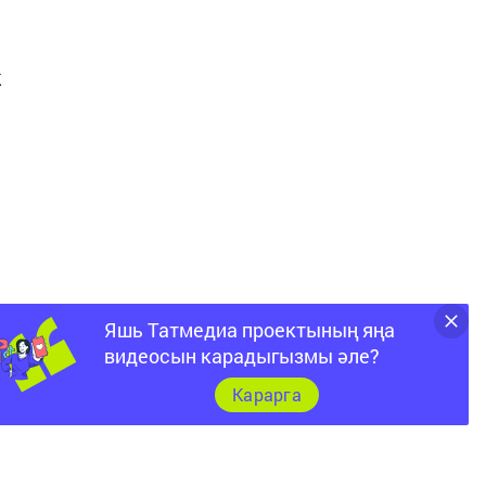
к
Яшь Татмедиа проектының яңа
видеосын карадыгызмы әле?
Карарга