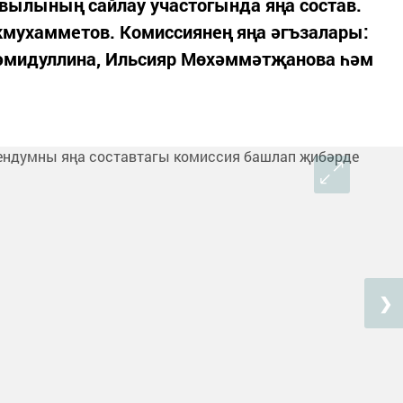
авылының сайлау участогында яңа состав.
кмухамметов. Комиссиянең яңа әгъзалары:
әмидуллина, Ильсияр Мөхәммәтҗанова һәм
❯