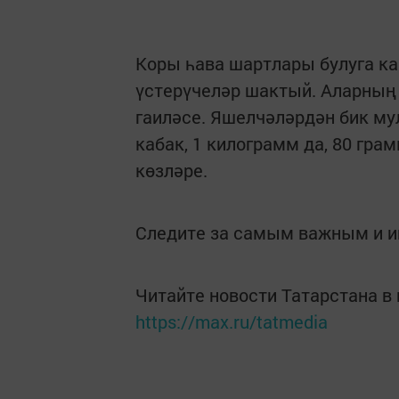
Коры һава шартлары булуга к
үстерүчеләр шактый. Аларның
гаиләсе. Яшелчәләрдән бик м
кабак, 1 килограмм да, 80 гр
көзләре.
Следите за самым важным и 
Читайте новости Татарстана 
https://max.ru/tatmedia