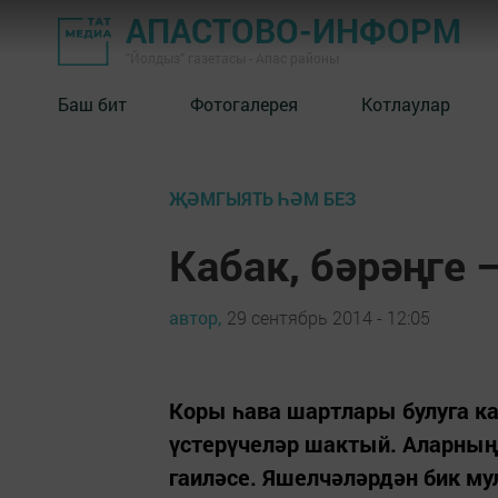
АПАСТОВО-ИНФОРМ
"Йолдыз" газетасы - Апас районы
Баш бит
Фотогалерея
Котлаулар
ҖӘМГЫЯТЬ ҺӘМ БЕЗ
Кабак, бәрәңге 
автор,
29 сентябрь 2014 - 12:05
Коры һава шартлары булуга к
үстерүчеләр шактый. Аларның
гаиләсе. Яшелчәләрдән бик м