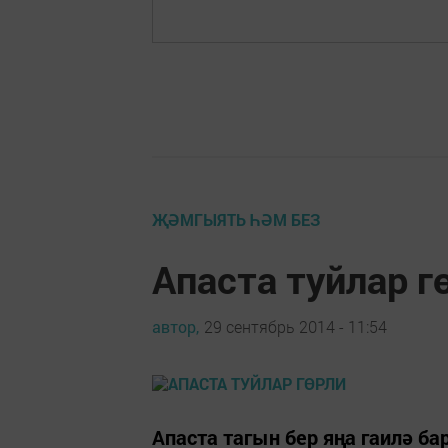
ҖӘМГЫЯТЬ ҺӘМ БЕЗ
Апаста туйлар г
автор,
29 сентябрь 2014 - 11:54
Апаста тагын бер яңа гаилә ба