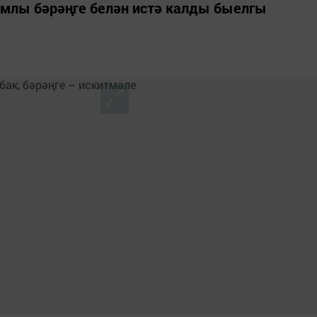
аммлы бәрәңге белән истә калды быелгы