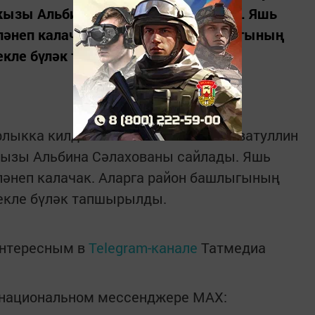
кызы Альбина Сәлахованы сайлады. Яшь
пләнеп калачак. Аларга район башлыгының
лекле бүләк тапшырылды.
рлыкка килде. Апас егете Раил Салаватуллин
кызы Альбина Сәлахованы сайлады. Яшь
ләнеп калачак. Аларга район башлыгының
екле бүләк тапшырылды.
интересным в
Telegram-канале
Татмедиа
в национальном мессенджере MАХ: