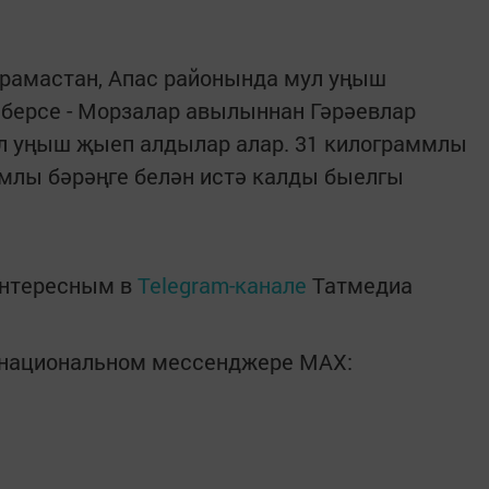
арамастан, Апас районында мул уңыш
 берсе - Морзалар авылыннан Гәрәевлар
ул уңыш җыеп алдылар алар. 31 килограммлы
аммлы бәрәңге белән истә калды быелгы
интересным в
Telegram-канале
Татмедиа
в национальном мессенджере MАХ: