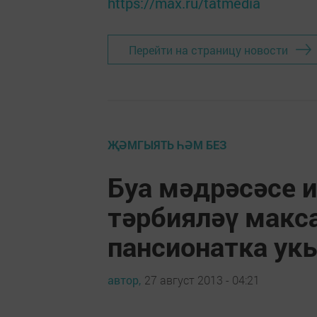
https://max.ru/tatmedia
Перейти на страницу новости
ҖӘМГЫЯТЬ ҺӘМ БЕЗ
Буа мәдрәсәсе 
тәрбияләү макс
пансионатка укы
автор,
27 август 2013 - 04:21