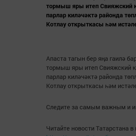
тормыш яры итеп Свияжский 
парлар киләчәктә районда тө
Котлау открыткасы һәм истә
Апаста тагын бер яңа гаилә ба
тормыш яры итеп Свияжский 
парлар киләчәктә районда төп
Котлау открыткасы һәм истәл
Следите за самым важным и 
Читайте новости Татарстана 