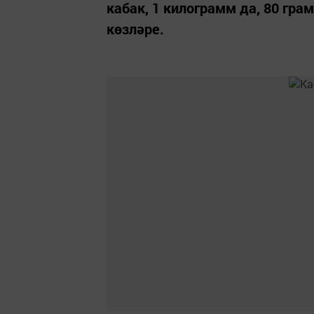
кабак, 1 килограмм да, 80 гр
көзләре.