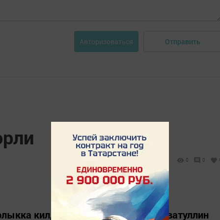
Отправить
Авторизоваться
өрли
0
0
рлыкка килде. Апас егете Раил Салаватуллин