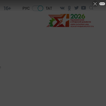
16+
РУС
ТАТ
0