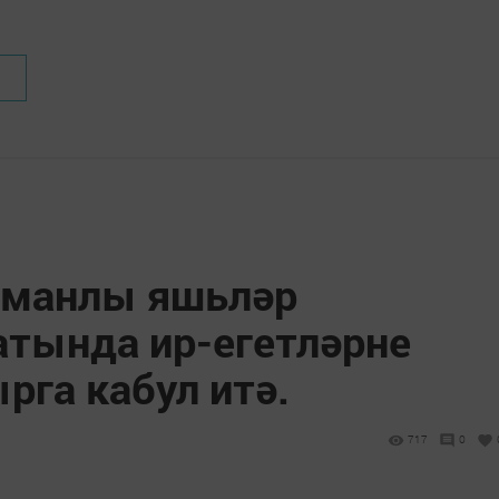
иманлы яшьләр
атында ир-егетләрне
рга кабул итә.
717
0