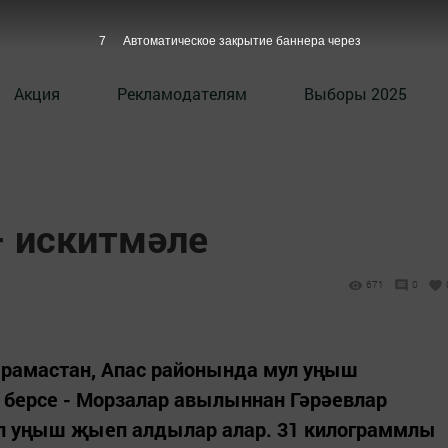
6
Автоматическое закрытие баннера через
Акция
Рекламодателям
Выборы 2025
– искитмәле
671
0
арамастан, Апас районында мул уңыш
 берсе - Морзалар авылыннан Гәрәевлар
ул уңыш җыеп алдылар алар. 31 килограммлы