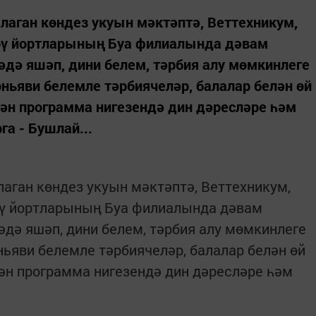
аган көндез укуын мәктәптә, Веттехникум,
рү йортларының Буа филиалында дәвам
әдә яшәп, дини белем, тәрбия алу мөмкинлеге
ьяви белемле тәрбиячеләр, балалар белән өй
ән программа нигезендә дин дәресләре һәм
га - Бушлай...
ган көндез укуын мәктәптә, Веттехникум,
ү йортларының Буа филиалында дәвам
әдә яшәп, дини белем, тәрбия алу мөмкинлеге
ьяви белемле тәрбиячеләр, балалар белән өй
ән программа нигезендә дин дәресләре һәм