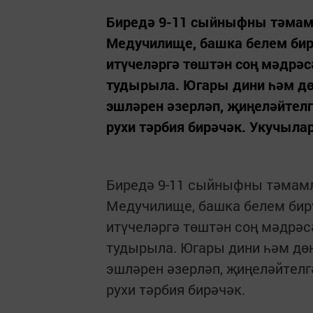
Биредә 9-11 сыйныфны тәмамл
Медучилище, башка белем би
итүчеләргә төштән соң мәдрәс
тудырыла. Югары дини һәм дөн
эшләрен әзерләп, җиңеләйтелг
рухи тәрбия бирәчәк. Укучылар
Биредә 9-11 сыйныфны тәмамла
Медучилище, башка белем бир
итүчеләргә төштән соң мәдрәс
тудырыла. Югары дини һәм дөн
эшләрен әзерләп, җиңеләйтелг
рухи тәрбия бирәчәк.