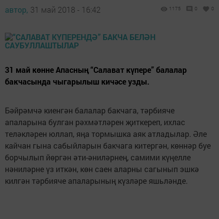
автор,
31 май 2018 - 16:42
1175
0
0
31 май көнне Апасның “Салават күпере” балалар
бакчасында чыгарылыш кичәсе узды.
Бәйрәмчә киенгән балалар бакчага, тәрбияче
апаларына булган рәхмәтләрен җиткереп, ихлас
теләкләрен юллап, яңа тормышка аяк атладылар. Әле
кайчан гына сабыйларын бакчага китергән, көннәр буе
борчылып йөргән әти-әниләрнең, самими күңелле
нәниләрне үз иткән, көн саен аларны сагынып эшкә
килгән тәрбияче апаларының күзләре яшьләнде.