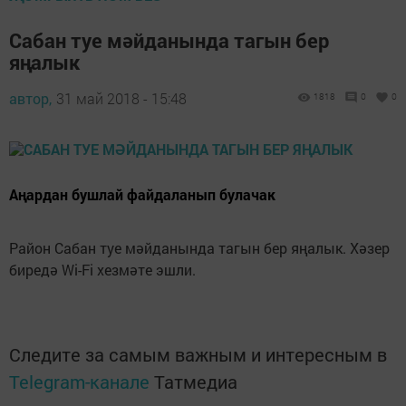
Сабан туе мәйданында тагын бер
яңалык
автор,
31 май 2018 - 15:48
1818
0
0
Аңардан бушлай файдаланып булачак
Район Сабан туе мәйданында тагын бер яңалык. Хәзер
биредә Wi-Fi хезмәте эшли.
Следите за самым важным и интересным в
Telegram-канале
Татмедиа