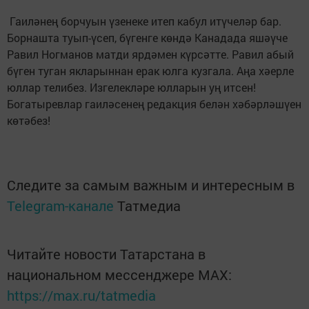
Гаиләнең борчуын үзенеке итеп кабул итүчеләр бар.
Борнашта туып-үсеп, бүгенге көндә Канадада яшәүче
Равил Ногманов матди ярдәмен күрсәтте. Равил абый
бүген туган якларыннан ерак юлга кузгала. Аңа хәерле
юллар телибез. Изгелекләре юлларын уң итсен!
Богатыревлар гаиләсенең редакция белән хәбәрләшүен
көтәбез!
Следите за самым важным и интересным в
Telegram-канале
Татмедиа
Читайте новости Татарстана в
национальном мессенджере MАХ:
https://max.ru/tatmedia