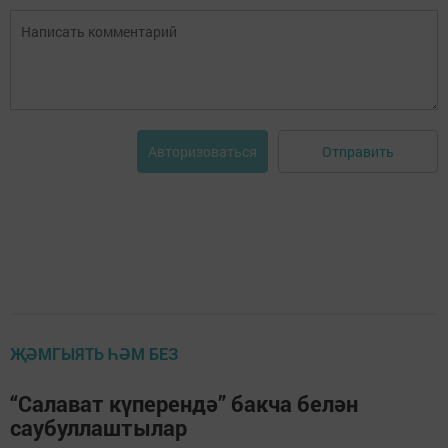
Отправить
Авторизоваться
ҖӘМГЫЯТЬ ҺӘМ БЕЗ
“Салават күперендә” бакча белән
саубуллаштылар