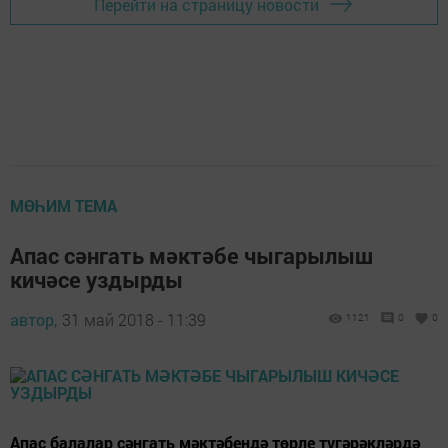
Перейти на страницу новости
МӨҺИМ ТЕМА
Апас сәнгать мәктәбе чыгарылыш
кичәсе уздырды
автор,
31 май 2018 - 11:39
1121
0
0
Апас балалар сәнгать мәктәбендә төрле түгәрәкләрдә