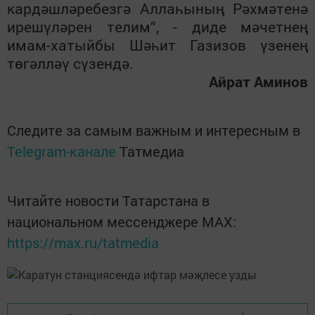
кардәшләребезгә Аллаһының Рәхмәтенә
ирешүләрен телим“, - диде мәчетнең
имам-хатыйбы Шәһит Газизов үзенең
төгәлләү сүзендә.
Айрат Аминов
Следите за самым важным и интересным в
Telegram-канале
Татмедиа
Читайте новости Татарстана в
национальном мессенджере MАХ:
https://max.ru/tatmedia