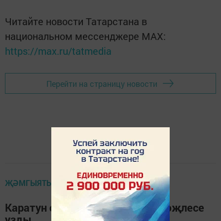
Читайте новости Татарстана в
национальном мессенджере MАХ:
https://max.ru/tatmedia
Перейти на страницу новости
ҖӘМГЫЯТЬ ҺӘМ БЕЗ
Каратун станциясендә ифтар мәҗлесе
узды