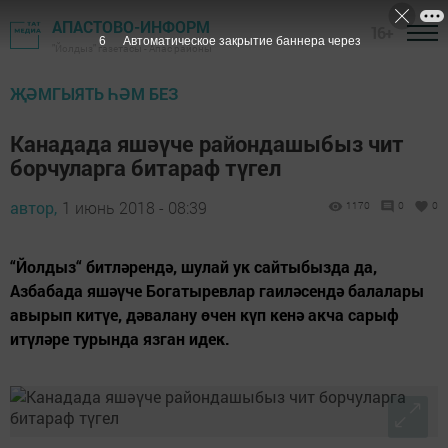
АПАСТОВО-ИНФОРМ
16+
5
Автоматическое закрытие баннера через
"Йолдыз" газетасы - Апас районы
ҖӘМГЫЯТЬ ҺӘМ БЕЗ
Канадада яшәүче райондашыбыз чит
борчуларга битараф түгел
автор,
1 июнь 2018 - 08:39
1170
0
0
“Йолдыз“ битләрендә, шулай ук сайтыбызда да,
Азбабада яшәүче Богатыревлар гаиләсендә балалары
авырып китүе, дәвалану өчен күп кенә акча сарыф
итүләре турында язган идек.