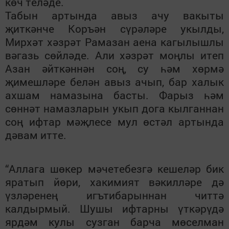
көч теләде.
Табын артында авыз ачу вакыты
җиткәнче Коръән сүрәләре укылды,
Мирхәт хәзрәт Рамазан аена кагылышлы
вәгазь сөйләде. Али хәзрәт моңлы итеп
Азан әйткәннән соң, су һәм хөрмә
җимешләре белән авыз ачып, бар халык
ахшам намазына басты. Фарыз һәм
сөннәт намазларын укып дога кылганнан
соң ифтар мәҗлесе мул өстәл артында
дәвам итте.
“Аллага шөкер мәчетебезгә кешеләр бик
яратып йөри, хакимият вәкилләре дә
үзләренең игътибарыннан читтә
калдырмый. Шушы ифтарны үткәрүдә
ярдәм кулы сузган барча мөселман