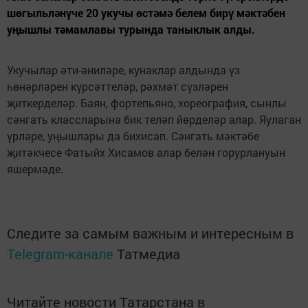
шөгыльләнүче 20 укучы өстәмә белем бирү мәктәбен
уңышлы тәмамлавы турында таныклык алды.
Укучылар әти-әниләре, кунаклар алдында үз
һөнәрләрен күрсәттеләр, рәхмәт сүзләрен
җиткерделәр. Баян, фортепьяно, хореография, сынлы
сәнгать классларына бик теләп йөрделәр алар. Яулаган
үрләре, уңышлары да бихисап. Сәнгать мәктәбе
җитәкчесе Фатыйх Хисамов алар белән горурлануын
яшермәде.
Следите за самым важным и интересным в
Telegram-канале
Татмедиа
Читайте новости Татарстана в