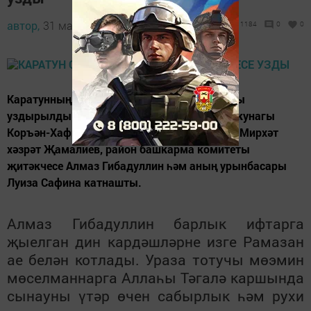
автор,
31 май 2018 - 14:07
1184
0
0
Каратунның тимер юл мәчетендә ифтар ашы
уздырылды. Авыз ачу мәҗлесендә Төркия кунагы
Коръән-Хафиз Али хәзрәт, район мөхтәсибе Мирхәт
хәзрәт Җамалиев, район башкарма комитеты
җитәкчесе Алмаз Гибадуллин һәм аның урынбасары
Луиза Сафина катнашты.
Алмаз Гибадуллин барлык ифтарга
җыелган дин кардәшләрне изге Рамазан
ае белән котлады. Ураза тотучы мөэмин
мөселманнарга Аллаһы Тәгалә каршында
сынауны үтәр өчен сабырлык һәм рухи