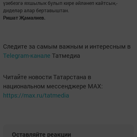
үзебезгә яхшылык булып кире әйләнеп кайтсын,-
диделәр алар бертавыштан.
Ришат Җамалиев.
Следите за самым важным и интересным в
Telegram-канале
Татмедиа
Читайте новости Татарстана в
национальном мессенджере MАХ:
https://max.ru/tatmedia
Оставляйте реакции