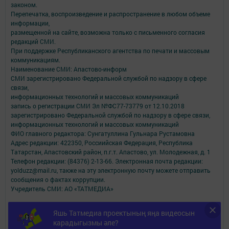
законом.
Перепечатка, воспроизведение и распространение в любом объеме
информации,
размещенной на сайте, возможна только с письменного согласия
редакций СМИ.
При поддержке Республиканского агентства по печати и массовым
коммуникациям.
Наименование СМИ: Апастово-информ
СМИ зарегистрировано Федеральной службой по надзору в сфере
связи,
информационных технологий и массовых коммуникаций
запись о регистрации СМИ Эл №ФС77-73779 от 12.10.2018
зарегистрировано Федеральной службой по надзору в сфере связи,
информационных технологий и массовых коммуникаций
ФИО главного редактора: Сунгатуллина Гульнара Рустамовна
Адрес редакции: 422350, Россиийская Федерация, Республика
Татарстан, Апастовский район, п.г.т. Апастово, ул. Молодежная, д. 1
Телефон редакции: (84376) 2-13-66. Электронная почта редакции:
yolduzz@mail.ru, также на эту электронную почту можете отправить
сообщения о фактах коррупции.
Учредитель СМИ: АО «ТАТМЕДИА»
Антикоррупционная политика
Яшь Татмедиа проектының яңа видеосын
АО «ТАТМЕДИА» использует «cookie»
для персонализации сервисов и
карадыгызмы әле?
удобства пользователей сайтом.