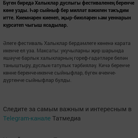
Бүген биредә Халыклар дуслыгы фестиваленең беренче
көне узды. Һәр сыйныф бер милләт вәкилен тәкъдим
итте. Киемнәрен киенеп, җыр-биюләрен һәм уеннарын
күрсәтеп чыгыш ясадылар.
Әлеге фестиваль Халыклар бердәмлеге көненә карата
икенче ел уза. Максаты: укучыларны җир шарында
яшәүче барлык халыкларның гореф-гадәтләре белән
таныштыру, дуслык-татулык тәрбияләү. Кичә беренче
көнне беренче-икенче сыйныфлар, бүген өченче-
дүртенче сыйныфлар булды.
Следите за самым важным и интересным в
Telegram-канале
Татмедиа