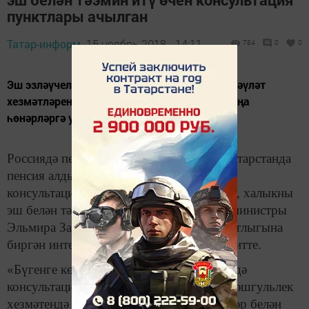
пунктлары ачылган
Татар-информ,
15 ноябрь 2018 - 14:11
784
0
0
Эш эзләүчеләргә мәшгульлек үзәкләрендә дәүләт
хезмәтләренең барлык төрләре күрсәтелә, яңа
һөнәрләргә укыту да каралган.
Россиядә пенсия реформасы уңаеннан Татарстанда
пенсия алды яшендәге кешеләр өчен 66
консультация пункты ачылган. ТР хезмәт, халыкны
эш белән тәэмин итү һәм социаль яклау министры
Эльмира Зарипова «Татар-информ» агентлыгына
биргән интервьюсында шул хакта хәбәр итте.
«Бүгенге көндә мәшгульлек хезмәтләрендә
консультация пунктлары эшли. Һәрбер мәшгульлек
хезмәтендә пенсия алды яшендәге кешеләр белән