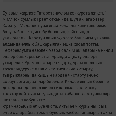
Бу авыл җирлеге Татарстанкүләм конкурста җиңеп, 1
миллион сумлык Грант откан иде, шул акчага хәзер
Каратун Мәдәният үзәгендә колачлы капиталь ремонт
бару сәбәпле, җыен бу бинаның фойесында
уздырылды. Каратун авыл җирлеге башлыгы үз халкы
алдында еллык башкарылган эшкә хисап тотты.
Референдумга әзерлек, үзара салым акчаларына нинди
эшләр башкарылачагы турында аңлату эшләре
үткәрелде. Урам исемнәрен яңарту, урам юлларын
төзекләндерүне дәвам итү, тиешенчә яктырту,
тыкрыкларны да кышын кардан чистарту кебек
сорауларга җаваплар бирелде. Киләсе елның беренче
декадасында авыл җирлеге карамагына махсус
трактор кайтачагы турындагы хәбәрне каратунлылар
шатланып кабул итте.
-Урамнарыбыз ел буе чиста, якты һәм куркынычсыз,
эчәр суларыбыз тәмле булсын, үзебез тапшырган акча