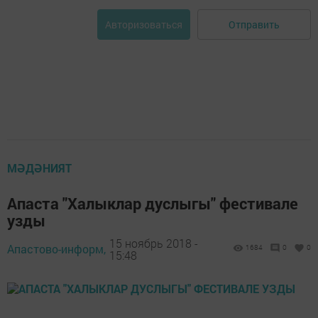
Отправить
Авторизоваться
МӘДӘНИЯТ
Апаста "Халыклар дуслыгы" фестивале
узды
15 ноябрь 2018 -
Апастово-информ,
1684
0
0
15:48