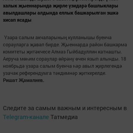
халык җыеннарында җирле үзидарә башлыклары
авылдашлары алдында еллык башкарылган эшкә
хисап ясады
Үзара салым акчаларының кулланышы буенча
сорауларга җавап бирде. Җыеннарда район башкарма
комитеты җитәкчесе Алмаз Гыйбадуллин катнашты.
Аеруча мөһим сораулар өйрәнү өчен язып алынды. 18
ноябрьдә үзара салым буенча һәр авыл җирлегендә
узачак референдумга тәкдимнәр җиткерелде.
Ришат Җамалиев.
Следите за самым важным и интересным в
Telegram-канале
Татмедиа