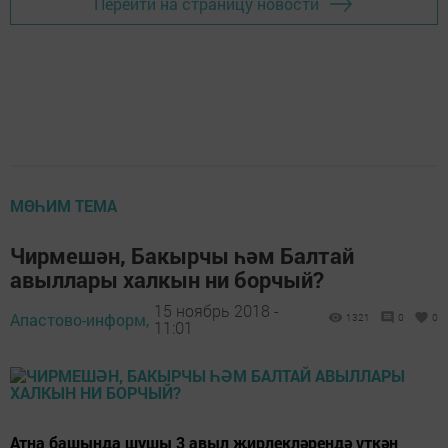
Перейти на страницу новости
МӨҺИМ ТЕМА
Чирмешән, Бакырчы һәм Балтай
авыллары халкын ни борчый?
15 ноябрь 2018 -
Апастово-информ,
1321
0
0
11:01
Атна башында шушы 3 авыл җирлекләрендә үткән