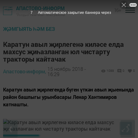
АПАСТОВО-ИНФОРМ
16+
6
Автоматическое закрытие баннера через
"Йолдыз" газетасы - Апас районы
ҖӘМГЫЯТЬ ҺӘМ БЕЗ
Каратун авыл җирлегенә киләсе елда
махсус җиһазланган юл чистарту
тракторы кайтачак
15 ноябрь 2018 -
Апастово-информ,
1088
0
0
16:29
Каратун авыл җирлегендә бүген үткән авыл җыенында
район башлыгы урынбасары Ленар Хантимиров
катнашты.
❮
❯