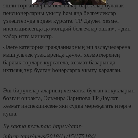
эшли торган аерым белгечләр бар. Алар булачак
пенсионерларны укыту һәм яңа белгечлекләр
үзләштерүдә ярдәм күрсәтә. ТР Дәүләт хезмәт
инспекциясендә дә мондый белгечләр эшли», - дип
хәбәр итте министр.
Әлеге категория гражданнарның эш эзләүчеләренә
мәшгульлек үзәкләрендә дәүләт хезмәтләренең
барлык төрләре күрсәтелә, хезмәт базарында
ихтыяҗ зур булган һөнәрләргә укыту каралган.
Эш бирүчеләр аларның хезмәткә булган хокукларын
бозган очракта, Эльмира Зарипова ТР Дәүләт
хезмәт инспекциясенә яки судка мөрәҗәгать итәргә
куша.
Бу хакта тулырак: https://tatar-
inform.tatar/news/2018/11/15/175184/