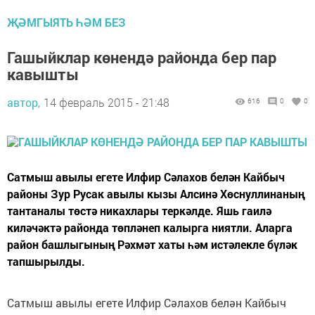
ҖӘМГЫЯТЬ ҺӘМ БЕЗ
Гашыйклар көнендә районда бер пар
кавышты
автор,
14 февраль 2015 - 21:48
616
0
0
Сатмыш авылы егете Илфир Сәлахов белән Кайбыч
районы Зур Русак авылы кызы Алсинә Хөснуллинаның
тантаналы төстә никахлары теркәлде. Яшь гаилә
киләчәктә районда төпләнеп калырга ниятли. Аларга
район башлыгының Рәхмәт хаты һәм истәлекле бүләк
тапшырылды.
Сатмыш авылы егете Илфир Сәлахов белән Кайбыч