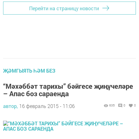
Перейти на страницу новости
ҖӘМГЫЯТЬ ҺӘМ БЕЗ
“Мәхәббәт тарихы” бәйгесе җиңүчеләре
– Апас боз сараенда
автор,
16 февраль 2015 - 11:06
635
0
0