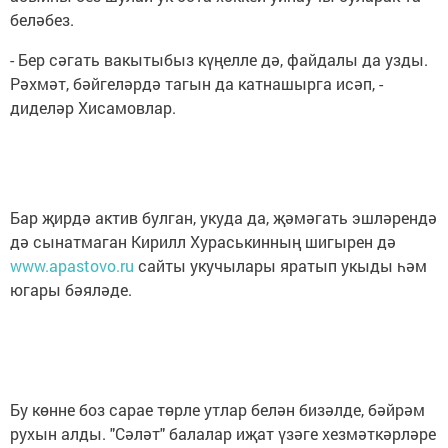
беләбез.
- Бер сәгать вакытыбыз күңелле дә, файдалы да узды.
Рәхмәт, бәйгеләрдә тагын да катнашырга исәп, -
диделәр Хисамовлар.
Бар җирдә актив булган, укуда да, җәмәгать эшләрендә
дә сынатмаган Кирилл Хураськинның шигырен дә
www.apastovo.ru
сайты укучылары яратып укыды һәм
югары бәяләде.
Бу көнне боз сарае төрле утлар белән бизәлде, бәйрәм
рухын алды. "Сәләт" балалар иҗат үзәге хезмәткәрләре