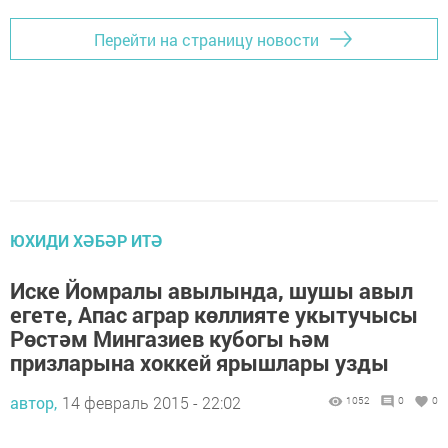
Перейти на страницу новости
ЮХИДИ ХӘБӘР ИТӘ
Иске Йомралы авылында, шушы авыл
егете, Апас аграр көллияте укытучысы
Рөстәм Мингазиев кубогы һәм
призларына хоккей ярышлары узды
автор,
14 февраль 2015 - 22:02
1052
0
0