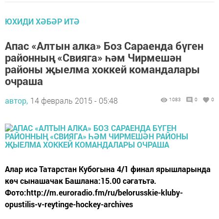
ЮХИДИ ХӘБӘР ИТӘ
Апас «Алтын алка» Боз Сараенда бүген
районның «Свияга» һәм Чирмешән
районы җыелма хоккей командалары
очраша
автор,
14 февраль 2015 - 05:48
1083
0
0
Алар исә Татарстан Кубогына 4/1 финал ярышларында
көч сынашачак Башлана:15.00 сәгатьтә.
Фото:http://m.euroradio.fm/ru/belorusskie-kluby-
opustilis-v-reytinge-hockey-archives