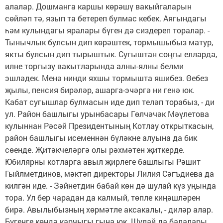
алалар. Дошманга каршы көрәшү вакыйгаларын
сөйләп тә, язып та бетереп булмас кебек. Аягындагы
һәм кулындагы яралары бүген дә сиздереп торалар. -
Тынычлык булсын дип көрәштек, тормышыбыз матур,
якты булсын дип тырыштык. Сугыштан соңгы елларда,
илне торгызу вакытларында алны-ялны белми
эшләдек. Менә нинди яхшы тормышта яшибез. Өебез
җылы, пенсия бирәләр, ашарга-эчәргә ни генә юк.
Кабат сугышлар булмасын иде дип теләп торабыз, - ди
ул. Район башлыгы урынбасары Гөлчәчәк Мәүлетова
кулыннан Рәсәй Президентының Котлау открыткасын,
район башлыгы исеменнән бүләкне алуына да бик
сөенде. Җитәкчеләргә олы рәхмәтен җиткерде.
Юбилярны котларга авыл җирлеге башлыгы Рәшит
Гыйлметдинов, мәктәп директоры Лилия Сәгъдиева да
килгән иде. - Зәйнетдин бабай көн дә шулай күз уңында
тора. Ул бер чарадан да калмый, төпле киңәшләрен
бирә. Авылыбызның хөрмәтле аксакалы, - диләр алар.
Бүгенге көндә карчыгы гына юк. Шулай да балалары