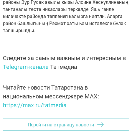
районы Зур Русак авылы кызы Алсинә Хөснуллинаның
тантаналы төстә никахлары теркәлде. Яшь гаилә
киләчәктә районда төпләнеп калырга ниятли. Аларга
район башлыгының Рәхмәт хаты һәм истәлекле бүләк
тапшырылды.
Следите за самым важным и интересным в
Telegram-канале
Татмедиа
Читайте новости Татарстана в
национальном мессенджере MАХ:
https://max.ru/tatmedia
Перейти на страницу новости