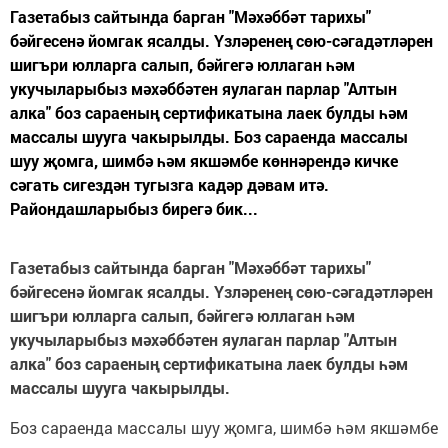
Газетабыз сайтында барган "Мәхәббәт тарихы"
бәйгесенә йомгак ясалды. Үзләренең сөю-сәгадәтләрен
шигъри юлларга салып, бәйгегә юллаган һәм
укучыларыбыз мәхәббәтен яулаган парлар "Алтын
алка" боз сараеның сертификатына лаек булды һәм
массалы шууга чакырылды. Боз сараенда массалы
шуу җомга, шимбә һәм якшәмбе көннәрендә кичке
сәгать сигездән тугызга кадәр дәвам итә.
Райондашларыбыз бирегә бик...
Газетабыз сайтында барган "Мәхәббәт тарихы"
бәйгесенә йомгак ясалды. Үзләренең сөю-сәгадәтләрен
шигъри юлларга салып, бәйгегә юллаган һәм
укучыларыбыз мәхәббәтен яулаган парлар "Алтын
алка" боз сараеның сертификатына лаек булды һәм
массалы шууга чакырылды.
Боз сараенда массалы шуу җомга, шимбә һәм якшәмбе