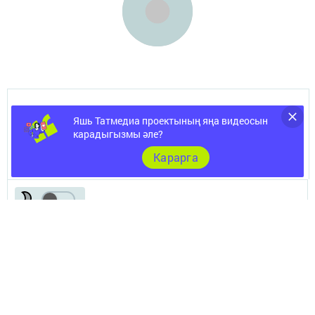
Документы
Яшь Татмедиа проектының яңа видеосын
карадыгызмы әле?
Төрле темалар
Карарга
Телефон АО «ТАТМЕДИА»:
(843) 222 09 84
16+