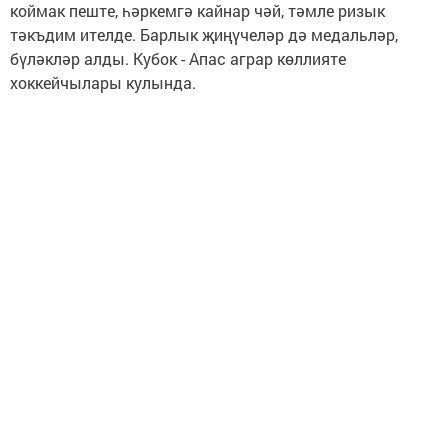
коймак пеште, һәркемгә кайнар чәй, тәмле ризык
тәкъдим ителде. Барлык җиңүчеләр дә медальләр,
бүләкләр алды. Кубок - Апас аграр көллияте
хоккейчылары кулында.