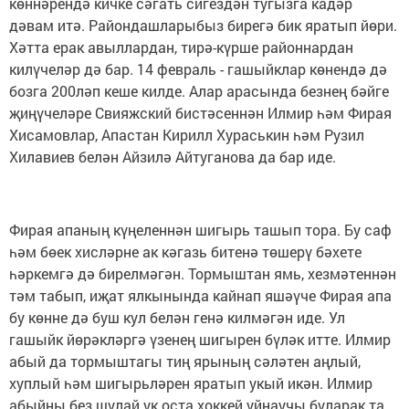
көннәрендә кичке сәгать сигездән тугызга кадәр
дәвам итә. Райондашларыбыз бирегә бик яратып йөри.
Хәтта ерак авыллардан, тирә-күрше районнардан
килүчеләр дә бар. 14 февраль - гашыйклар көнендә дә
бозга 200ләп кеше килде. Алар арасында безнең бәйге
җиңүчеләре Свияжский бистәсеннән Илмир һәм Фирая
Хисамовлар, Апастан Кирилл Хураськин һәм Рузил
Хилавиев белән Айзилә Айтуганова да бар иде.
Фирая апаның күңеленнән шигырь ташып тора. Бу саф
һәм бөек хисләрне ак кәгазь битенә төшерү бәхете
һәркемгә дә бирелмәгән. Тормыштан ямь, хезмәтеннән
тәм табып, иҗат ялкынында кайнап яшәүче Фирая апа
бу көнне дә буш кул белән генә килмәгән иде. Ул
гашыйк йөрәкләргә үзенең шигырен бүләк итте. Илмир
абый да тормыштагы тиң ярының сәләтен аңлый,
хуплый һәм шигырьләрен яратып укый икән. Илмир
абыйны без шулай ук оста хоккей уйнаучы буларак та