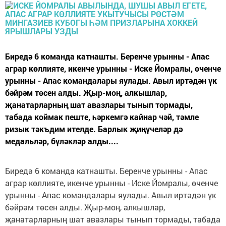
Биредә 6 команда катнашты. Беренче урынны - Апас
аграр көллияте, икенче урынны - Иске Йомралы, өченче
урынны - Апас командалары яулады. Авыл иртәдән үк
бәйрәм төсен алды. Җыр-моң, алкышлар,
җанатарларның шат авазлары тынып тормады,
табада коймак пеште, һәркемгә кайнар чәй, тәмле
ризык тәкъдим ителде. Барлык җиңүчеләр дә
медальләр, бүләкләр алды....
Биредә 6 команда катнашты. Беренче урынны - Апас
аграр көллияте, икенче урынны - Иске Йомралы, өченче
урынны - Апас командалары яулады. Авыл иртәдән үк
бәйрәм төсен алды. Җыр-моң, алкышлар,
җанатарларның шат авазлары тынып тормады, табада