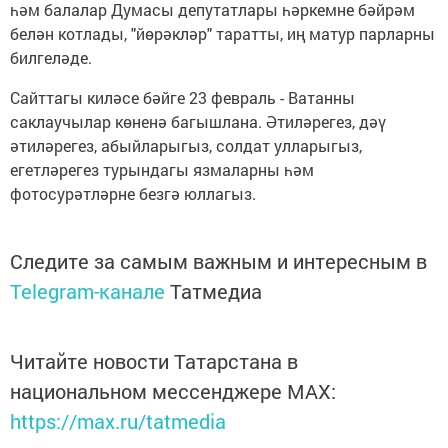
һәм балалар Думасы депутатлары һәркемне бәйрәм
белән котлады, "йөрәкләр" таратты, иң матур парларны
билгеләде.
Сайттагы киләсе бәйге 23 февраль - Ватанны
саклаучылар көненә багышлана. Әтиләрегез, дәү
әтиләрегез, абыйларыгыз, солдат улларыгыз,
егетләрегез турындагы язмаларны һәм
фотосурәтләрне безгә юллагыз.
Следите за самым важным и интересным в
Telegram-канале
Татмедиа
Читайте новости Татарстана в
национальном мессенджере MАХ:
https://max.ru/tatmedia