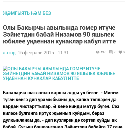
ҖӘМГЫЯТЬ ҺӘМ БЕЗ
Олы Бакырчы авылында гомер итүче
Зәйнетдин бабай Низамов 90 яшьлек
юбилее уңаеннан кунаклар кабул итте
автор,
16 февраль 2015 - 11:31
597
0
0
Балаларча шатланып каршы алды ул безне. - Минем
туган көнгә дип урамыбызны да, капка төпләрен дә
кардан чистарттылар. Ә көне нинди матур бүген. Сез
киләсе булганга иртүк җыенып куйдым, бераз
дулкынланам да, - дип күзләрен дә сөртеп куйды ак
бабай. Сугыш башланганда Зәйнетдин бабайга 17 генә