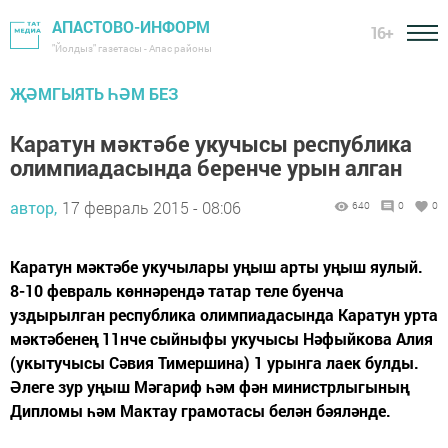
АПАСТОВО-ИНФОРМ
16+
"Йолдыз" газетасы - Апас районы
ҖӘМГЫЯТЬ ҺӘМ БЕЗ
Каратун мәктәбе укучысы республика
олимпиадасында беренче урын алган
автор,
17 февраль 2015 - 08:06
640
0
0
Каратун мәктәбе укучылары уңыш арты уңыш яулый.
8-10 февраль көннәрендә татар теле буенча
уздырылган республика олимпиадасында Каратун урта
мәктәбенең 11нче сыйныфы укучысы Нәфыйкова Алия
(укытучысы Сәвия Тимершина) 1 урынга лаек булды.
Әлеге зур уңыш Мәгариф һәм фән министрлыгының
Дипломы һәм Мактау грамотасы белән бәяләнде.