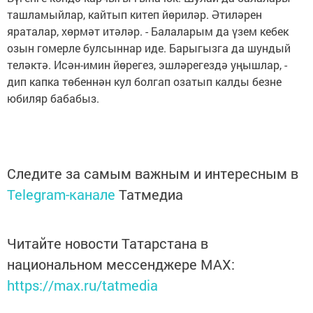
ташламыйлар, кайтып китеп йөриләр. Әтиләрен
яраталар, хөрмәт итәләр. - Балаларым да үзем кебек
озын гомерле булсыннар иде. Барыгызга да шундый
теләктә. Исән-имин йөрегез, эшләрегездә уңышлар, -
дип капка төбеннән кул болгап озатып калды безне
юбиляр бабабыз.
Следите за самым важным и интересным в
Telegram-канале
Татмедиа
Читайте новости Татарстана в
национальном мессенджере MАХ:
https://max.ru/tatmedia