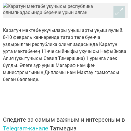
Каратун мәктәбе укучылары уңыш арты уңыш яулый.
8-10 февраль көннәрендә татар теле буенча
уздырылган республика олимпиадасында Каратун
урта мәктәбенең 11нче сыйныфы укучысы Нәфыйкова
Алия (укытучысы Сәвия Тимершина) 1 урынга лаек
булды. Әлеге зур уңыш Мәгариф һәм фән
министрлыгының Дипломы һәм Мактау грамотасы
белән бәяләнде.
Следите за самым важным и интересным в
Telegram-канале
Татмедиа