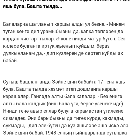
яшь була. Башта тылда...
Балаларча шатланып каршы алды ул безне. - Минем
туган көнгә дип урамыбызны да, капка төпләрен дә
кардан чистарттылар. Ә көне нинди матур бүген. Сез
киләсе булганга иртүк җыенып куйдым, бераз
дулкынланам да, - дип күзләрен дә сөртеп куйды ак
бабай.
Сугыш башланганда Зәйнетдин бабайга 17 генә яшь
була. Башта тылда хезмәт итеп дошманга каршы
көрәшәләр. Гаиләдә алты бала калалар. - Без әнигә
алты бала калдык (биш бала үги, берсе үзенеке иде).
Нинди генә авыр еллар булуга карамастан үгилекне
сизмәдек. Әни барыбызны да тигез күрде, какмады,
сукмады, - дип әле бүген дә күз яшьләре аша искә ала
Зәйнетдин бабай. 1943 елның гыйнварында сугышка