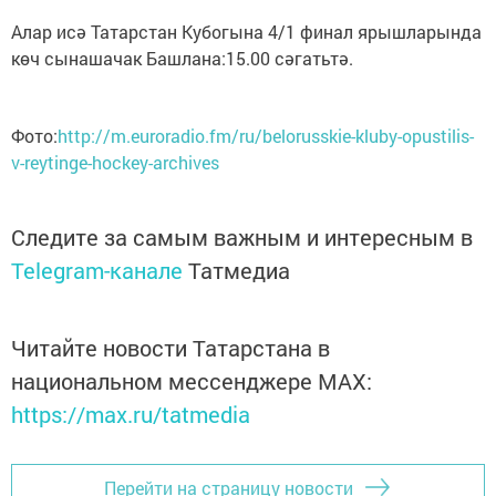
Алар исә Татарстан Кубогына 4/1 финал ярышларында
көч сынашачак Башлана:15.00 сәгатьтә.
Фото:
http://m.euroradio.fm/ru/belorusskie-kluby-opustilis-
v-reytinge-hockey-archives
Следите за самым важным и интересным в
Telegram-канале
Татмедиа
Читайте новости Татарстана в
национальном мессенджере MАХ:
https://max.ru/tatmedia
Перейти на страницу новости