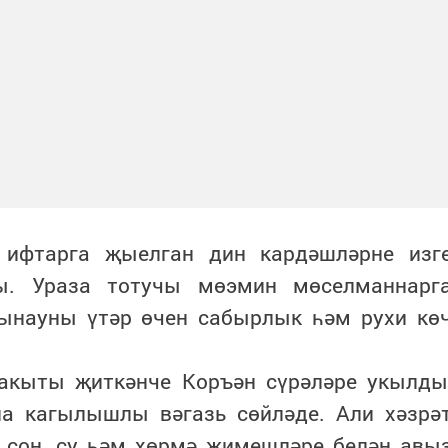
 ифтарга җыелган дин кардәшләрне изг
ы. Ураза тотучы мөэмин мөселманнарг
ынауны үтәр өчен сабырлык һәм рухи кө
акыты җиткәнче Коръән сүрәләре укылды
на кагылышлы вәгазь сөйләде. Али хәзрә
 соң, су һәм хөрмә җимешләре белән авы