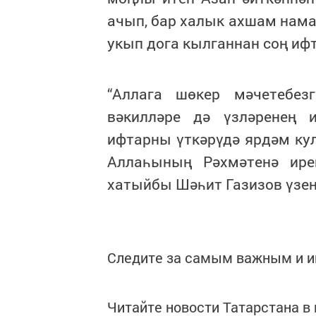
ачып, бар халык ахшам нам
укып дога кылганнан соң иф
“Аллага шөкер мәчетебез
вәкилләре дә үзләренең
ифтарны үткәрүдә ярдәм ку
Аллаһының Рәхмәтенә ире
хатыйбы Шәһит Газизов үзен
Следите за самым важным и 
Читайте новости Татарстана 