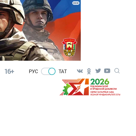
16+
РУС
ТАТ