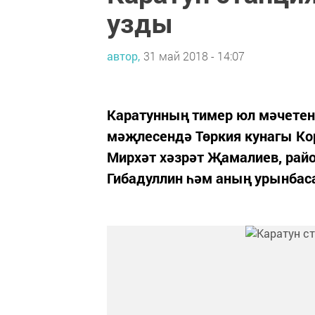
узды
автор,
31 май 2018 - 14:07
Каратунның тимер юл мәчете
мәҗлесендә Төркия кунагы Кор
Мирхәт хәзрәт Җамалиев, рай
Гибадуллин һәм аның урынбас