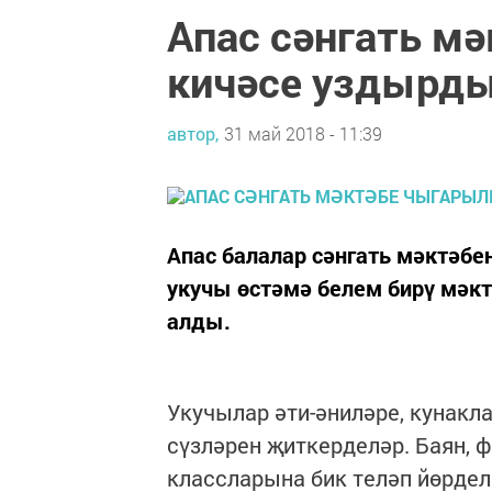
Апас сәнгать м
кичәсе уздырд
автор,
31 май 2018 - 11:39
Апас балалар сәнгать мәктәбе
укучы өстәмә белем бирү мә
алды.
Укучылар әти-әниләре, кунакл
сүзләрен җиткерделәр. Баян, 
классларына бик теләп йөрдел