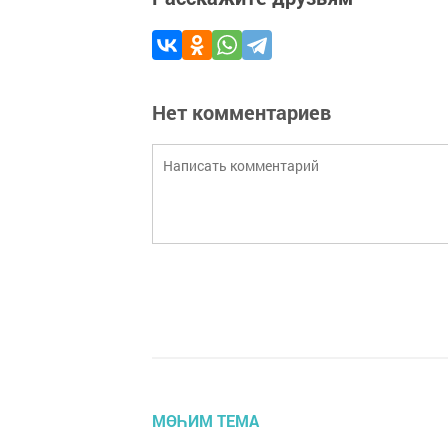
Нет комментариев
МӨҺИМ ТЕМА