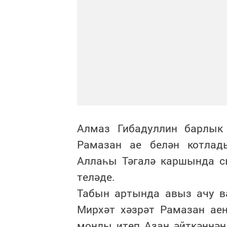
Алмаз Гибадуллин барлык
Рамазан ае белән котлад
Аллаһы Тәгалә каршында с
теләде.
Табын артында авыз ачу в
Мирхәт хәзрәт Рамазан ае
моңлы итеп Азан әйткәннән