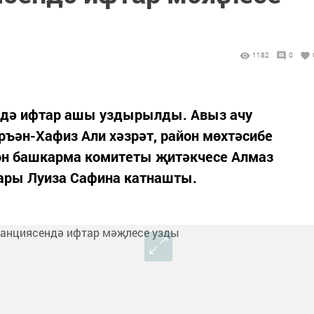
1182
0
ндә ифтар ашы уздырылды. Авыз ачу
ъән-Хафиз Али хәзрәт, район мөхтәсибе
он башкарма комитеты җитәкчесе Алмаз
ары Луиза Сафина катнашты.