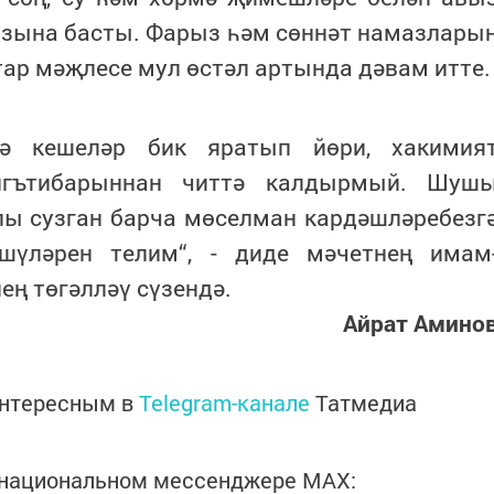
азына басты. Фарыз һәм сөннәт намазлары
тар мәҗлесе мул өстәл артында дәвам итте.
гә кешеләр бик яратып йөри, хакимия
 игътибарыннан читтә калдырмый. Шуш
лы сузган барча мөселман кардәшләребезг
шүләрен телим“, - диде мәчетнең имам
ең төгәлләү сүзендә.
Айрат Амино
интересным в
Telegram-канале
Татмедиа
в национальном мессенджере MАХ: