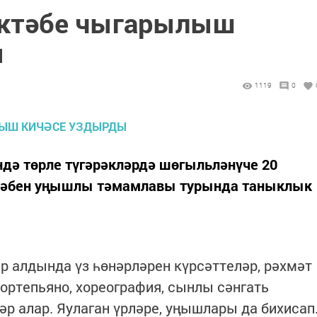
әктәбе чыгарылыш
ы
1119
0
ндә төрле түгәрәкләрдә шөгыльләнүче 20
ктәбен уңышлы тәмамлавы турында таныклык
ар алдында үз һөнәрләрен күрсәттеләр, рәхмәт
фортепьяно, хореография, сынлы сәнгать
әр алар. Яулаган үрләре, уңышлары да бихисап