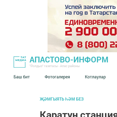
АПАСТОВО-ИНФОРМ
"Йолдыз" газетасы - Апас районы
Баш бит
Фотогалерея
Котлаулар
ҖӘМГЫЯТЬ ҺӘМ БЕЗ
Каратун станци