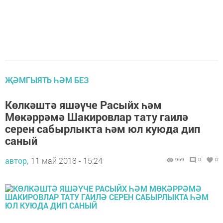
ҖӘМГЫЯТЬ ҺӘМ БЕЗ
Көлкәштә яшәүче Расыйх һәм
Мөкәррәмә Шакировлар тату гаилә
серен сабырлыкта һәм юл куюда дип
саный
автор,
11 май 2018 - 15:24
969
0
0