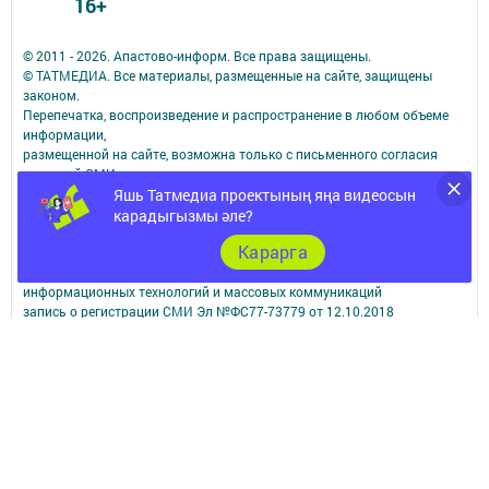
16+
© 2011 - 2026. Апастово-информ. Все права защищены.
© ТАТМЕДИА. Все материалы, размещенные на сайте, защищены
законом.
Перепечатка, воспроизведение и распространение в любом объеме
информации,
размещенной на сайте, возможна только с письменного согласия
редакций СМИ.
При поддержке Республиканского агентства по печати и массовым
Яшь Татмедиа проектының яңа видеосын
коммуникациям.
карадыгызмы әле?
Наименование СМИ: Апастово-информ
Карарга
СМИ зарегистрировано Федеральной службой по надзору в сфере
связи,
информационных технологий и массовых коммуникаций
запись о регистрации СМИ Эл №ФС77-73779 от 12.10.2018
зарегистрировано Федеральной службой по надзору в сфере связи,
информационных технологий и массовых коммуникаций
ФИО главного редактора: Сунгатуллина Гульнара Рустамовна
Адрес редакции: 422350, Россиийская Федерация, Республика
Татарстан, Апастовский район, п.г.т. Апастово, ул. Молодежная, д. 1
Телефон редакции: (84376) 2-13-66. Электронная почта редакции:
yolduzz@mail.ru, также на эту электронную почту можете отправить
сообщения о фактах коррупции.
Учредитель СМИ: АО «ТАТМЕДИА»