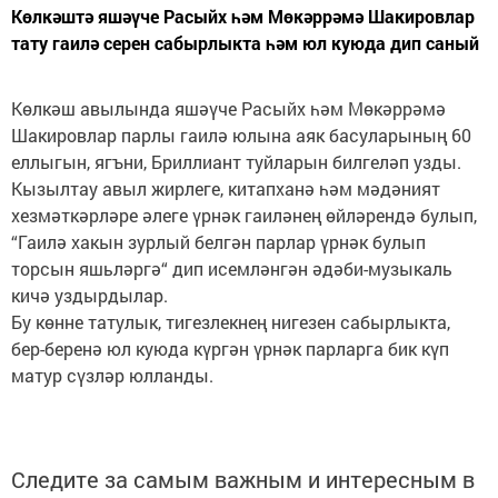
Көлкәштә яшәүче Расыйх һәм Мөкәррәмә Шакировлар
тату гаилә серен сабырлыкта һәм юл куюда дип саный
Көлкәш авылында яшәүче Расыйх һәм Мөкәррәмә
Шакировлар парлы гаилә юлына аяк басуларының 60
еллыгын, ягъни, Бриллиант туйларын билгеләп узды.
Кызылтау авыл жирлеге, китапханә һәм мәдәният
хезмәткәрләре әлеге үрнәк гаиләнең өйләрендә булып,
“Гаилә хакын зурлый белгән парлар үрнәк булып
торсын яшьләргә“ дип исемләнгән әдәби-музыкаль
кичә уздырдылар.
Бу көнне татулык, тигезлекнең нигезен сабырлыкта,
бер-беренә юл куюда күргән үрнәк парларга бик күп
матур сүзләр юлланды.
Следите за самым важным и интересным в