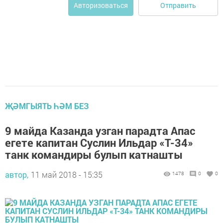
Отправить
Авторизоваться
ҖӘМГЫЯТЬ ҺӘМ БЕЗ
9 майда Казанда узган парадта Апас
егете капитан Суслин Ильдар «Т-34»
танк командиры булып катнашты
автор,
11 май 2018 - 15:35
1478
0
0