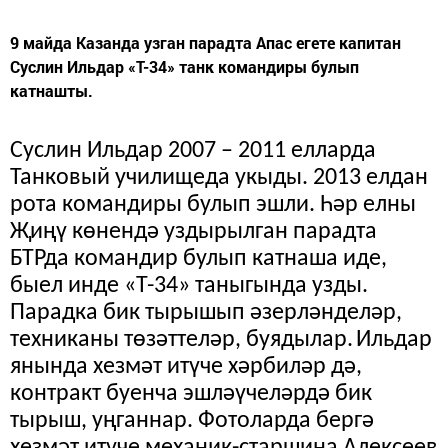
9 майда Казанда узган парадта Апас егете капитан
Суслин Ильдар «Т-34» танк командиры булып
катнашты.
Суслин Ильдар 2007 – 2011 елларда
Танковый училищеда укыды. 2013 елдан
рота командиры булып эшли. Һәр елны
Җиңү көнендә уздырылган парадта
БТРда командир булып катнаша иде,
быел инде «Т-34» таныгында узды.
Парадка бик тырышып
әзерләнделәр,
техниканы
төзәттеләр, буядылар
.
Ильдар
янында хезмәт итүче хәрбиләр дә,
контракт буенча эшләүчеләрдә бик
тырыш, уңганнар. Фотоларда бергә