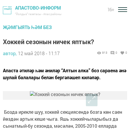
АПАСТОВО-ИНФОРМ
16+
"Йолдыз" газетасы - Апас районы
ҖӘМГЫЯТЬ ҺӘМ БЕЗ
Хоккей сезонын ничек яптык?
автор,
12 май 2018 - 11:17
913
0
0
Апаста әтиләр һәм әниләр “Алтын алка” боз сараена әнә
шулай балалары белән бергәләшеп киләләр.
Бозда ирекле шуу, хоккей секциясендә бозга көн саен
йөздән артык кеше чыга. Яшь хоккейчыларыбыз да
сынатмый-бу сезонда, мәсәлән, 2005-2010 елларда