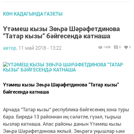
КӨН КАДАГЫНДА ГАЗЕТЫ
Үтәмеш кызы Зөһрә Шәрәфетдинова
“Татар кызы“ бәйгесендә катнаша
автор,
11 май 2018 - 13:22
1456
0
0
Үтәмеш кызы Зөһрә Шәрәфетдинова “Татар кызы“
бәйгесендә катнаша
Арчада “Татар кызы“ республика бәйгесенең зона туры
бара. Биредә 13 районнан иң сәләтле, гүзәл, тырыш
кызлар катнаша. Апас районы данын Үтәмеш кызы
Зөһрә Шәрәфетдинова яклый. Зөһрәгә уңышлар һәм