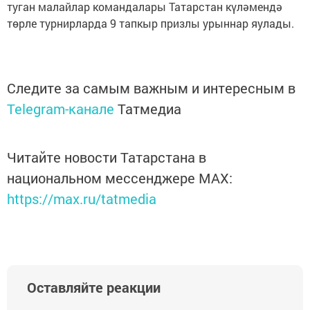
туган малайлар командалары Татарстан күләмендә
төрле турнирларда 9 тапкыр призлы урыннар яулады.
Следите за самым важным и интересным в
Telegram-канале
Татмедиа
Читайте новости Татарстана в
национальном мессенджере MАХ:
https://max.ru/tatmedia
Оставляйте реакции