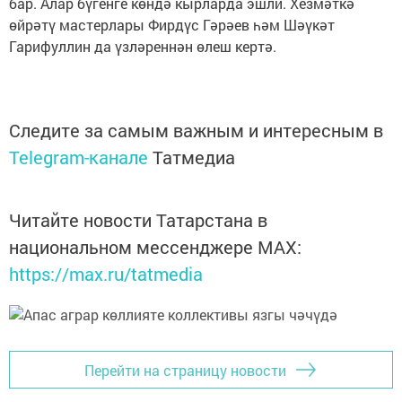
бар. Алар бүгенге көндә кырларда эшли. Хезмәткә
өйрәтү мастерлары Фирдүс Гәрәев һәм Шәүкәт
Гарифуллин да үзләреннән өлеш кертә.
Следите за самым важным и интересным в
Telegram-канале
Татмедиа
Читайте новости Татарстана в
национальном мессенджере MАХ:
https://max.ru/tatmedia
Перейти на страницу новости