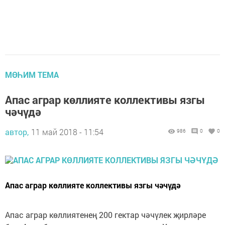
МӨҺИМ ТЕМА
Апас аграр көллияте коллективы язгы
чәчүдә
автор,
11 май 2018 - 11:54
986
0
0
Апас аграр көллияте коллективы язгы чәчүдә
Апас аграр көллиятенең 200 гектар чәчүлек җирләре