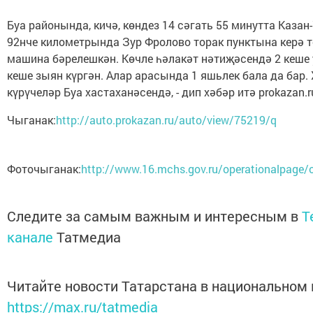
Буа районында, кичә, көндез 14 сәгать 55 минутта Каза
92нче километрында Зур Фролово торак пунктына керә т
машина бәрелешкән. Көчле һәлакәт нәтиҗәсендә 2 кеше 
кеше зыян күргән. Алар арасында 1 яшьлек бала да бар.
күрүчеләр Буа хастаханәсендә, - дип хәбәр итә prokazan.r
Чыганак:
http://auto.prokazan.ru/auto/view/75219/q
Фоточыганак:
http://www.16.mchs.gov.ru/operationalpage/
Следите за самым важным и интересным в
T
канале
Татмедиа
Читайте новости Татарстана в национальном
https://max.ru/tatmedia