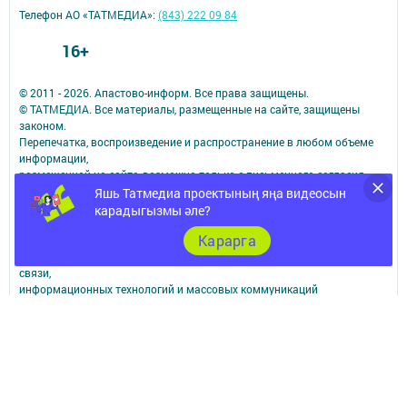
Телефон АО «ТАТМЕДИА»:
(843) 222 09 84
16+
© 2011 - 2026. Апастово-информ. Все права защищены.
© ТАТМЕДИА. Все материалы, размещенные на сайте, защищены
законом.
Перепечатка, воспроизведение и распространение в любом объеме
информации,
размещенной на сайте, возможна только с письменного согласия
редакций СМИ.
Яшь Татмедиа проектының яңа видеосын
При поддержке Республиканского агентства по печати и массовым
карадыгызмы әле?
коммуникациям.
Карарга
Наименование СМИ: Апастово-информ
СМИ зарегистрировано Федеральной службой по надзору в сфере
связи,
информационных технологий и массовых коммуникаций
запись о регистрации СМИ Эл №ФС77-73779 от 12.10.2018
зарегистрировано Федеральной службой по надзору в сфере связи,
информационных технологий и массовых коммуникаций
ФИО главного редактора: Сунгатуллина Гульнара Рустамовна
Адрес редакции: 422350, Россиийская Федерация, Республика
Татарстан, Апастовский район, п.г.т. Апастово, ул. Молодежная, д. 1
Телефон редакции: (84376) 2-13-66. Электронная почта редакции: