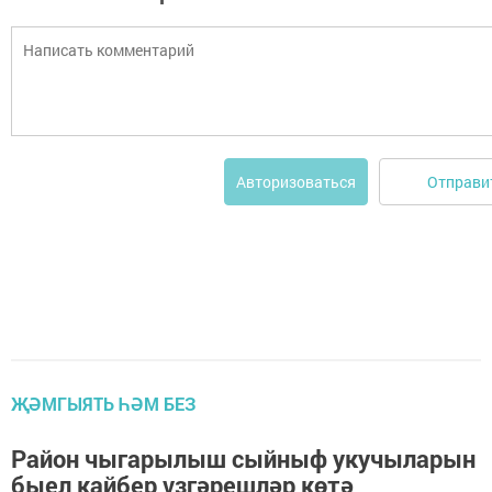
Отправи
Авторизоваться
ҖӘМГЫЯТЬ ҺӘМ БЕЗ
Район чыгарылыш сыйныф укучыларын
быел кайбер үзгәрешләр көтә