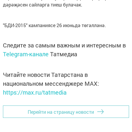
дәрәҗәсен сайларга тиеш булачак.
"БДИ-2015" кампаниясе 26 июньдә төгәлләнә.
Следите за самым важным и интересным в
Telegram-канале
Татмедиа
Читайте новости Татарстана в
национальном мессенджере MАХ:
https://max.ru/tatmedia
Перейти на страницу новости