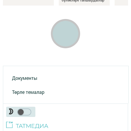
бүләкләре тапшырдылар
Документы
Төрле темалар