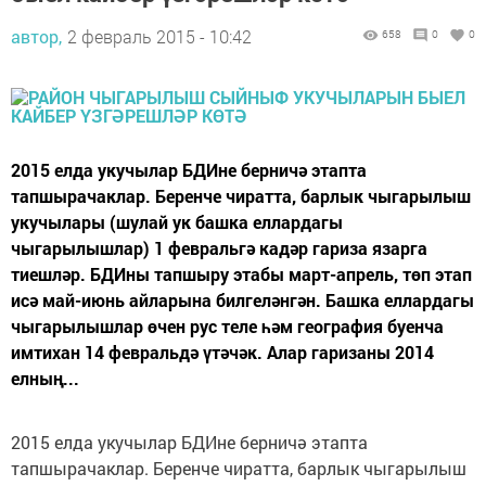
автор,
2 февраль 2015 - 10:42
658
0
0
2015 елда укучылар БДИне берничә этапта
тапшырачаклар. Беренче чиратта, барлык чыгарылыш
укучылары (шулай ук башка еллардагы
чыгарылышлар) 1 февральгә кадәр гариза язарга
тиешләр. БДИны тапшыру этабы март-апрель, төп этап
исә май-июнь айларына билгеләнгән. Башка еллардагы
чыгарылышлар өчен рус теле һәм география буенча
имтихан 14 февральдә үтәчәк. Алар гаризаны 2014
елның...
2015 елда укучылар БДИне берничә этапта
тапшырачаклар. Беренче чиратта, барлык чыгарылыш