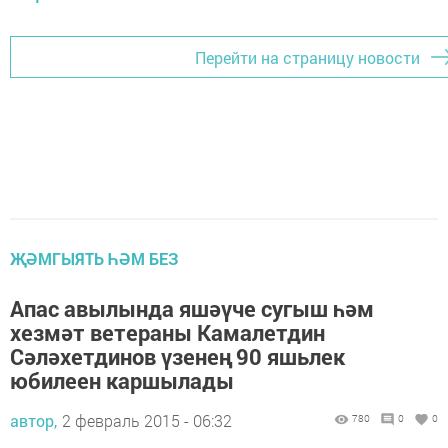
Перейти на страницу новости
ҖӘМГЫЯТЬ ҺӘМ БЕЗ
Апас авылында яшәүче сугыш һәм
хезмәт ветераны Камалетдин
Сәләхетдинов үзенең 90 яшьлек
юбилеен каршылады
автор,
2 февраль 2015 - 06:32
780
0
0