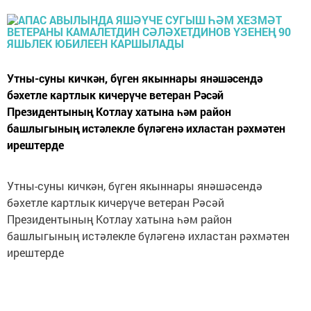
Утны-суны кичкән, бүген якыннары янәшәсендә
бәхетле картлык кичерүче ветеран Рәсәй
Президентының Котлау хатына һәм район
башлыгының истәлекле бүләгенә ихластан рәхмәтен
ирештерде
Утны-суны кичкән, бүген якыннары янәшәсендә
бәхетле картлык кичерүче ветеран Рәсәй
Президентының Котлау хатына һәм район
башлыгының истәлекле бүләгенә ихластан рәхмәтен
ирештерде