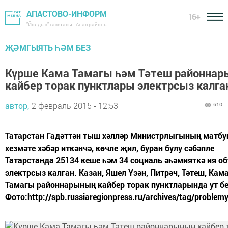
АПАСТОВО-ИНФОРМ
16+
"Йолдыз" газетасы - Апас районы
ҖӘМГЫЯТЬ ҺӘМ БЕЗ
Күрше Кама Тамагы һәм Тәтеш районна
кайбер торак пунктлары электрсыз калга
автор,
2 февраль 2015 - 12:53
610
Татарстан Гадәттән тыш хәлләр Министрлыгының матбу
хезмәте хәбәр иткәнчә, көчле җил, буран булу сәбәпле
Татарстанда 25134 кеше һәм 34 социаль әһәмияткә ия о
электрсыз калган. Казан, Яшел Үзән, Питрәч, Тәтеш, Кам
Тамагы районнарының кайбер торак пунктларында ут бе
Фото:http://spb.russiaregionpress.ru/archives/tag/problem