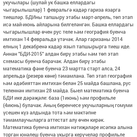
укучылары (шулай ук башка еллардагы
чыгарылышлар) 1 февральгә кадәр гариза язарга
тиешләр. БДИны тапшыру этабы март-апрель, төп этап
исә май-июнь айларына билгеләнгән. Башка еллардагы
чыгарылышлар өчен рус теле һәм география буенча
имтихан 14 февральдә үтәчәк. Алар гаризаны 2014
елның 1 декабренә кадәр язып тапшырырга тиеш иде.
Аннан "БДИ-2015" алдан бирү этабы һәм төп этап
схемасы буенча барачак. Алдан бирү этабы
математика фәне буенча 23 мартта старт алса, 24
апрельдә (резерв көне) тәмамлана. Төп этап география
һәм әдәбияттан имтихан белән 25 майда башлана, рус
теленнән имтихан 28 майда. Быел математика буенча
БДИ ике дәрәҗәле: база (1июнь) һәм профильле
(4июнь) булачак. Аның беренчесе укучыларның гомуми
үсешен күз алдында тота һәм мәктәпне
тәмамлаучыларга аттестат алу өчен кирәк.
Математика буенча имтихан нәтиҗәләре исәпкә алына
торган юнәлеш буенча укырга керүчеләр профильле