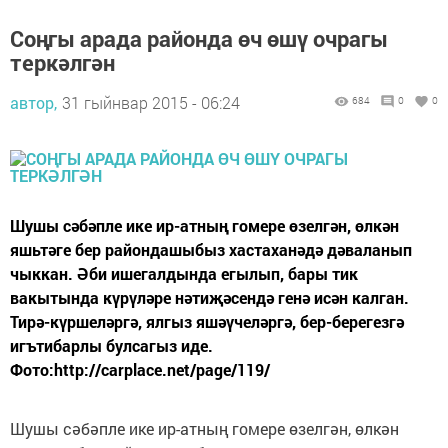
Соңгы арада районда өч өшү очрагы
теркәлгән
автор,
31 гыйнвар 2015 - 06:24
684
0
0
Шушы сәбәпле ике ир-атның гомере өзелгән, өлкән
яшьтәге бер райондашыбыз хастаханәдә дәваланып
чыккан. Әби ишегалдында егылып, бары тик
вакытында күрүләре нәтиҗәсендә генә исән калган.
Тирә-күршеләргә, ялгыз яшәүчеләргә, бер-берегезгә
игътибарлы булсагыз иде.
Фото:http://carplace.net/page/119/
Шушы сәбәпле ике ир-атның гомере өзелгән, өлкән