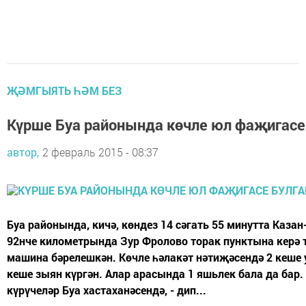
ҖӘМГЫЯТЬ ҺӘМ БЕЗ
Күрше Буа районында көчле юл фаҗигасе
автор,
2 февраль 2015 - 08:37
Буа районында, кичә, көндез 14 сәгать 55 минутта Каза
92нче километрында Зур Фролово торак пунктына керә 
машина бәрелешкән. Көчле һәлакәт нәтиҗәсендә 2 кеше 
кеше зыян күргән. Алар арасында 1 яшьлек бала да бар.
күрүчеләр Буа хастаханәсендә, - дип...