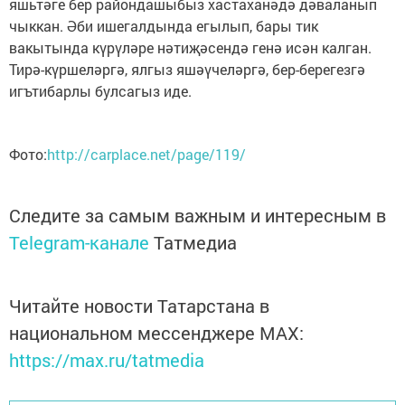
яшьтәге бер райондашыбыз хастаханәдә дәваланып
чыккан. Әби ишегалдында егылып, бары тик
вакытында күрүләре нәтиҗәсендә генә исән калган.
Тирә-күршеләргә, ялгыз яшәүчеләргә, бер-берегезгә
игътибарлы булсагыз иде.
Фото:
http://carplace.net/page/119/
Следите за самым важным и интересным в
Telegram-канале
Татмедиа
Читайте новости Татарстана в
национальном мессенджере MАХ:
https://max.ru/tatmedia