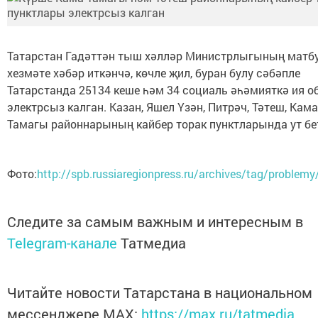
Татарстан Гадәттән тыш хәлләр Министрлыгының матб
хезмәте хәбәр иткәнчә, көчле җил, буран булу сәбәпле
Татарстанда 25134 кеше һәм 34 социаль әһәмияткә ия о
электрсыз калган. Казан, Яшел Үзән, Питрәч, Тәтеш, Кама
Тамагы районнарының кайбер торак пунктларында ут бе
Фото:
http://spb.russiaregionpress.ru/archives/tag/problem
Следите за самым важным и интересным в
Telegram-канале
Татмедиа
Читайте новости Татарстана в национальном
мессенджере MАХ:
https://max.ru/tatmedia