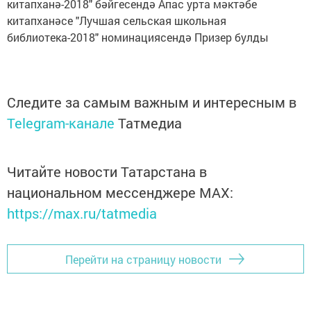
китапханә-2018" бәйгесендә Апас урта мәктәбе
китапханәсе "Лучшая сельская школьная
библиотека-2018" номинациясендә Призер булды
Следите за самым важным и интересным в
Telegram-канале
Татмедиа
Читайте новости Татарстана в
национальном мессенджере MАХ:
https://max.ru/tatmedia
Перейти на страницу новости