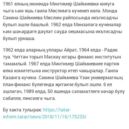
1961 елның июнендә Минтимер Шәймиевкә кияүгә
чыга һәм яшь гаилә Мөслимгә күченеп килә. Монда
Сәкинә Шәймиева Мөслим райпосында икътисадчы
булып эшли башлый. 1962 елда Минзәләгә күченәләр
һәм шәһәрдәге дәүләт сәүдә оешмасына икътисадчы
булып урнаша.
1962 елда аларның уллары Айрат, 1964 елда - Радик
туа. Читтән торып Мәскәү югары финанс институтын
тәмамлый. 1967 елда Минтимер Шәймиевнее партия
өлкә комитетына инструктор итеп чакыралар. Гаилә
Казанга күченә. Сәкинә Шәймиева Үзәк универмагның
план-финанс бүлегендә җитәкче булып эшли. 6 ел
эшләгәч, 1989 елда, 50 яшендә сәламәтлеге начар булу
сәбәпле, пенсиягә чыга.
Бу хакта тулырак:
https://tatar-
inform.tatar/news/2018/11/16/175233/