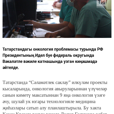
Татарстандагы онкология проблемасы турында РФ
Президентының Идел буе федераль округында
Вәкаләтле вәкиле катнашында узган киңәшмәдә
әйтелде.
Татарстанда “Сәламәтлек саклау” илкүләм проекты
кысаларында, онкология авыруларыннан үлүчеләр
санын киметү максатыннан 9 яңа онкология үзәге
ачу, шулай ук югары технологияле медицина
җиһазлары сатып алу планлаштырыла. Бу хакта