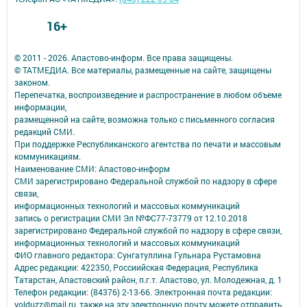
16+
© 2011 - 2026. Апастово-информ. Все права защищены.
© ТАТМЕДИА. Все материалы, размещенные на сайте, защищены
законом.
Перепечатка, воспроизведение и распространение в любом объеме
информации,
размещенной на сайте, возможна только с письменного согласия
редакций СМИ.
При поддержке Республиканского агентства по печати и массовым
коммуникациям.
Наименование СМИ: Апастово-информ
СМИ зарегистрировано Федеральной службой по надзору в сфере
связи,
информационных технологий и массовых коммуникаций
запись о регистрации СМИ Эл №ФС77-73779 от 12.10.2018
зарегистрировано Федеральной службой по надзору в сфере связи,
информационных технологий и массовых коммуникаций
ФИО главного редактора: Сунгатуллина Гульнара Рустамовна
Адрес редакции: 422350, Россиийская Федерация, Республика
Татарстан, Апастовский район, п.г.т. Апастово, ул. Молодежная, д. 1
Телефон редакции: (84376) 2-13-66. Электронная почта редакции:
yolduzz@mail.ru, также на эту электронную почту можете отправить