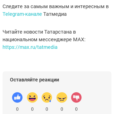
Следите за самым важным и интересным в
Telegram-канале
Татмедиа
Читайте новости Татарстана в
национальном мессенджере MАХ:
https://max.ru/tatmedia
Оставляйте реакции
0
0
0
0
0