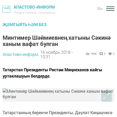
АПАСТОВО-ИНФОРМ
16+
"Йолдыз" газетасы - Апас районы
ҖӘМГЫЯТЬ ҺӘМ БЕЗ
Минтимер Шәймиевнең хатыны Сәкинә
ханым вафат булган
16 ноябрь 2018 -
Апастово-информ,
1968
0
0
10:31
Татарстан Президенты Рөстәм Миңнеханов кайгы
уртаклашуын белдерде.
Татарстанның беренче Президенты, Дәүләт Киңәшчесе