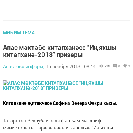
МӨҺИМ ТЕМА
Апас мәктәбе китапханәсе "Иң яхшы
китапханә-2018" призеры
Апастово-информ,
16 ноябрь 2018 - 08:44
965
0
0
Китапханә җитәкчесе Сафина Венера Фәхри кызы.
Татарстан Республикасы фән һәм мәгариф
министрлыгы тарафыннан үткәрелгән "Иң яхшы