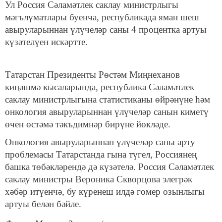
Ул Россия Сәламәтлек саклау министрлыгы
мәгълүматлары буенча, республикада яман шеш
авыруларыннан үлүчеләр саны 4 процентка артуы
күзәтелүен искәртте.
Татарстан Президенты Рөстәм Миңнеханов
киңәшмә кысаларында, республика Сәламәтлек
саклау министрлыгына статистиканы өйрәнүне һәм
онкология авыруларыннан үлүчеләр санын киметү
өчен өстәмә тәкъдимнәр бирүне йөкләде.
Онкология авыруларыннан үлүчеләр саны арту
проблемасы Татарстанда гына түгел, Россиянең
башка төбәкләрендә дә күзәтелә. Россия Сәламәтлек
саклау министры Вероника Скворцова элегрәк
хәбәр итүенчә, бу күренеш илдә гомер озынлыгы
артуы белән бәйле.