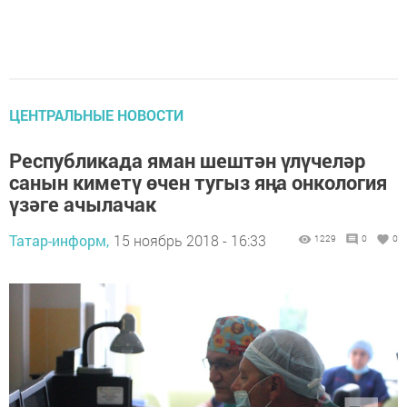
ЦЕНТРАЛЬНЫЕ НОВОСТИ
Республикада яман шештән үлүчеләр
санын киметү өчен тугыз яңа онкология
үзәге ачылачак
Татар-информ,
15 ноябрь 2018 - 16:33
1229
0
0