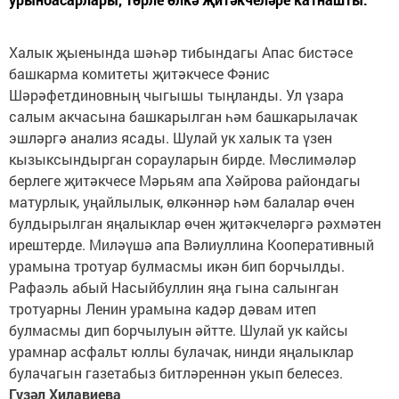
Халык җыенында шәһәр тибындагы Апас бистәсе
башкарма комитеты җитәкчесе Фәнис
Шәрәфетдиновның чыгышы тыңланды. Ул үзара
салым акчасына башкарылган һәм башкарылачак
эшләргә анализ ясады. Шулай ук халык та үзен
кызыксындырган сорауларын бирде. Мөслимәләр
берлеге җитәкчесе Мәрьям апа Хәйрова райондагы
матурлык, уңайлылык, өлкәннәр һәм балалар өчен
булдырылган яңалыклар өчен җитәкчеләргә рәхмәтен
ирештерде. Миләүшә апа Вәлиуллина Кооперативный
урамына тротуар булмасмы икән бип борчылды.
Рафаэль абый Насыйбуллин яңа гына салынган
тротуарны Ленин урамына кадәр дәвам итеп
булмасмы дип борчылуын әйтте. Шулай ук кайсы
урамнар асфальт юллы булачак, нинди яңалыклар
булачагын газетабыз битләреннән укып белесез.
Гүзәл Хилавиева