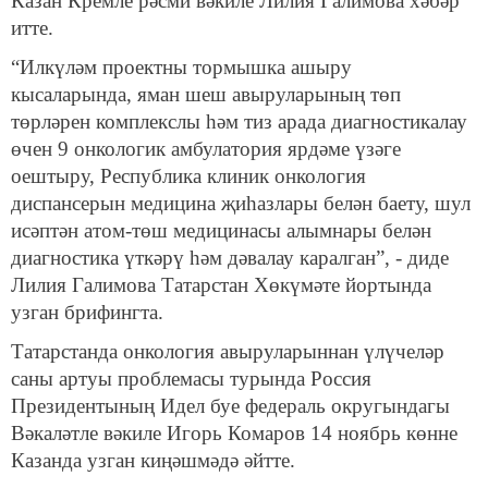
Казан Кремле рәсми вәкиле Лилия Галимова хәбәр
итте.
“Илкүләм проектны тормышка ашыру
кысаларында, яман шеш авыруларының төп
төрләрен комплекслы һәм тиз арада диагностикалау
өчен 9 онкологик амбулатория ярдәме үзәге
оештыру, Республика клиник онкология
диспансерын медицина җиһазлары белән баету, шул
исәптән атом-төш медицинасы алымнары белән
диагностика үткәрү һәм дәвалау каралган”, - диде
Лилия Галимова Татарстан Хөкүмәте йортында
узган брифингта.
Татарстанда онкология авыруларыннан үлүчеләр
саны артуы проблемасы турында Россия
Президентының Идел буе федераль округындагы
Вәкаләтле вәкиле Игорь Комаров 14 ноябрь көнне
Казанда узган киңәшмәдә әйтте.