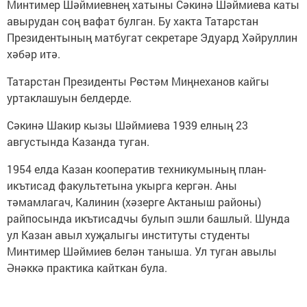
Минтимер Шәймиевнең хатыны Сәкинә Шәймиева каты
авырудан соң вафат булган. Бу хакта Татарстан
Президентының матбугат секретаре Эдуард Хәйруллин
хәбәр итә.
Татарстан Президенты Рөстәм Миңнеханов кайгы
уртаклашуын белдерде.
Сәкинә Шакир кызы Шәймиева 1939 елның 23
августында Казанда туган.
1954 елда Казан кооператив техникумының план-
икътисад факультетына укырга кергән. Аны
тәмамлагач, Калинин (хәзерге Актаныш районы)
райпосында икътисадчы булып эшли башлый. Шунда
ул Казан авыл хуҗалыгы институты студенты
Минтимер Шәймиев белән таныша. Ул туган авылы
Әнәккә практика кайткан була.