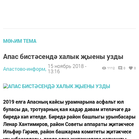
МӨҺИМ ТЕМА
Апас бистәсендә халык җыены узды
15 ноябрь 2018 -
Апастово-информ,
1112
0
0
13:16
2019 елга Апасның кайсы урамнарына асфальт юл
буласы да, тротуарның кая кадәр дәвам ителәчәге дә
биредә хәл ителде. Биредә район башлыгы урынбасары
Ленар Хантимиров, район Советы аппараты җитәкчесе
Ильфир Гәрәев, район башкарма комитеты җитәкчесе
урынбасарлары, төрле өлкә җитәкчеләре катнашты.