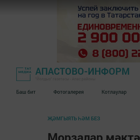
АПАСТОВО-ИНФОРМ
"Йолдыз" газетасы - Апас районы
Баш бит
Фотогалерея
Котлаулар
ҖӘМГЫЯТЬ ҺӘМ БЕЗ
Морзалар мәкт