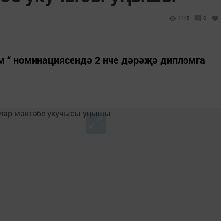
1145
0
м “ номинациясендә 2 нче дәрәҗә дипломга