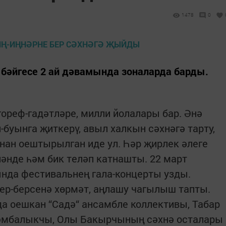
1478
0
 бәйгесе 2 ай дәвамында зоналарда барды.
гореф-гадәтләре, милли йолалары бар. Әнә
буынга җиткерү, авыл халкын сәхнәгә тарту,
ан оештырылган иде ул. Һәр җирлек әлеге
ләнде һәм бик теләп катнашты. 22 март
нда фестивальнең гала-концерты узды.
ер-берсенә хөрмәт, аңлашу чагылыш тапты.
а оешкан “Садә“ ансамбле коллективы, Табар
Шәмбалыкчы, Олы Бакырчының сәхнә осталары