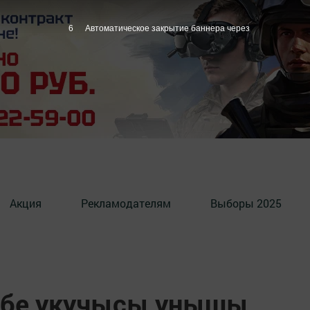
5
Автоматическое закрытие баннера через
Акция
Рекламодателям
Выборы 2025
әбе укучысы уңышы