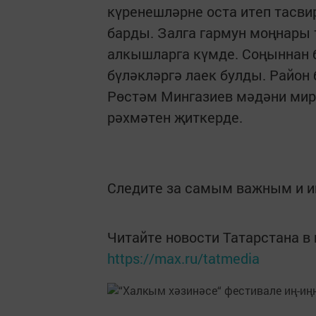
күренешләрне оста итеп тасв
барды. Залга гармун моңнары
алкышларга күмде. Соңыннан 
бүләкләргә лаек булды. Райо
Рөстәм Мингазиев мәдәни мир
рәхмәтен җиткерде.
Следите за самым важным и 
Читайте новости Татарстана 
https://max.ru/tatmedia