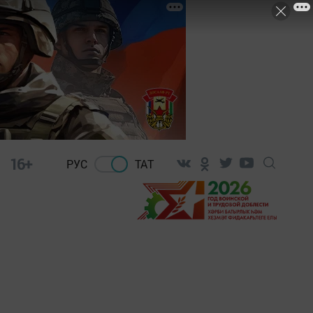
16+
РУС
ТАТ