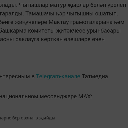
ирлады. Чыгышлар матур җырлар белән үрелеп
 таралды. Тамашачы һәр чыгышны ошатып,
бәйге җиңүчеләре Мактау грамоталарына һәм
н башкарма комитеты җитәкчесе урынбасары
асны саклауга керткән өлешләре өчен
интересным в
Telegram-канале
Татмедиа
в национальном мессенджере MАХ: