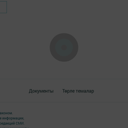
Документы
Төрле темалар
аконом.
ме информации,
 редакций СМИ.