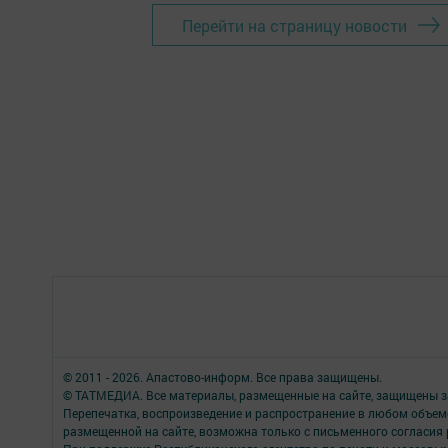
Перейти на страницу новости
© 2011 - 2026. Апастово-информ. Все права защищены.
© ТАТМЕДИА. Все материалы, размещенные на сайте, защищены з
Перепечатка, воспроизведение и распространение в любом объе
размещенной на сайте, возможна только с письменного согласия