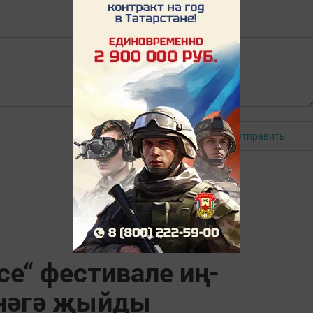
Отправить
Авторизоваться
е“ фестивале иң-
хнәгә җыйды