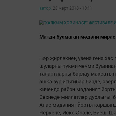
автор,
23 март 2018 - 10:11
Матди булмаган мәдәни мирас
Һәр җирлекнең үзенә генә хас 
шуларны түкми-чәчми буыннан-
талантларны барлау максатынн
эшкә зур игътибар бирде, әзер
кичендә район мәдәният йорты
Сәхнәдә милләтләр дуслыгы, б
Апас мәдәният йорты каршынд
Черкене, Иске Әнәле, Биеш, 