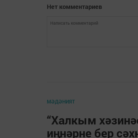
Нет комментариев
МӘДӘНИЯТ
“Халкым хәзинәс
иңнәрне бер сә