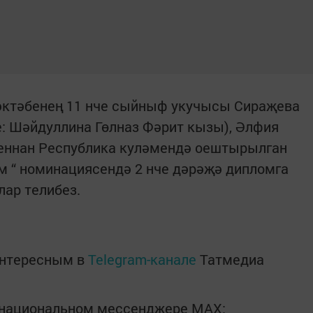
әктәбенең 11 нче сыйныф укучысы Сираҗева
: Шәйдуллина Гөлназ Фәрит кызы), Әлфия
аеннан Республика куләмендә оештырылган
м “ номинациясендә 2 нче дәрәҗә дипломга
ар телибез.
интересным в
Telegram-канале
Татмедиа
в национальном мессенджере MАХ: