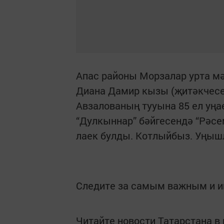
Апас районы Морзалар урта м
Диана Дамир кызы (җитәкчесе
Авзалованың тууына 85 ел уң
“Дулкыннар” бәйгесендә “Рәсе
лаек булды. Котлыйбыз. Уңышл
Следите за самым важным и 
Читайте новости Татарстана 