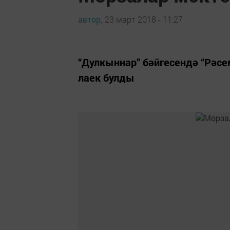
автор,
23 март 2018 - 11:27
“Дулкыннар” бәйгесендә “Рәсе
лаек булды