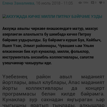
Елена Замалиева,
16 июль 2018 - 11:05
1364
0
0
Акхуҗа авылы чиркәве янәшәсендәге матур, махсус
әзерләнгән аланлыкта бу шимбәдә кичке Питрау
бәйрәме уздырылды. Бу бәйрәмгә күрше Буа, Кайбыч,
Яшел Үзән, Әлмәт районнары, Чувашия һәм Ульян
өлкәсеннән бик күп кунаклар, милли, фольклор,
инструменталь ансамбль коллективлары, сәләтле
үзешчәннәр чакырулы иде.
Үзебезнең район авыл мәдәният
йортлары, авыл клублары, Апас мәдәният
йорты коллективлары да концерт
программасы белән килде бәйрәмгә.
Кунаклар зур сәхнәдән яңгыраган һәр
чыгышны яратып тыңлады, алкышлар