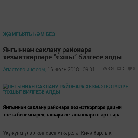
ҖӘМГЫЯТЬ ҺӘМ БЕЗ
Янгыннан саклану районара
хезмәткәрләре “яхшы” билгесе алды
Апастово-информ,
16 июль 2018 - 09:01
954
0
0
Янгыннан саклану районара хезмәткәрләре даими
төстә белемнәрен, һөнәри осталыкларын арттыра.
Уку-күнегүләр көн саен үткәрелә. Кичә барлык