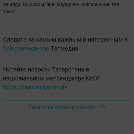
авылда. Кыскасы, яшь мөдирнең кулларыннан гөл
тама...
Следите за самым важным и интересным в
Telegram-канале
Татмедиа
Читайте новости Татарстана в
национальном мессенджере MАХ:
https://max.ru/tatmedia
Перейти на страницу новости