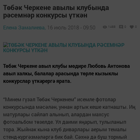
Төбәк Черкене авылы клубында
рәсемнәр конкурсы үткән
Елена Замалиева,
16 июль 2018 - 09:50
1488
0
0
Төбәк Черкене авыл клубы мөдире Любовь Антонова
авыл халкы, балалар арасында төрле кызыклы
конкурслар үткәрергә ярата.
“Минем гүзәл Төбәк Черкенем” исемле фотолар
конкурсында мәсәлән, уннан артык кеше катнашты. Иң
матурлары сайлап алынып, алардан махсус
фотоальбом төзелде. Ул даими яңарып, тулыланып
тора. Жыйнак кына клуб диварлары аерым темалы
стенд-күргәзмәләргә бик бай. Сәхнә дә буш тормый