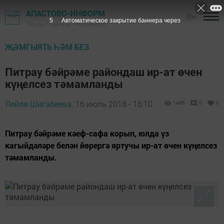
АПАСТОВО-ИНФОРМ
16+
5
Автоматическое закрытие баннера через
"Йолдыз" газетасы - Апас районы
ҖӘМГЫЯТЬ ҺӘМ БЕЗ
Питрау бәйрәме райондаш ир-ат өчен
күңелсез тәмамланды
Лейля Шигабеева,
16 июль 2018 - 16:10
1466
0
0
Питрау бәйрәме кәеф-сафа корып, юлда үз
кагыйдәләре белән йөрергә яртучы ир-ат өчен күңелсез
тәмамланды.