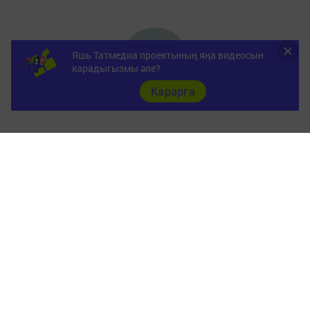
Яшь Татмедиа проектының яңа видеосын
карадыгызмы әле?
Карарга
Документы
Төрле темалар
Телефон АО «ТАТМЕДИА»:
(843) 222 09 84