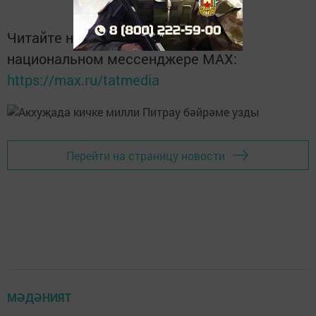
Читайте новости Татарстана в
национальном мессенджере MАХ:
https://max.ru/tatmedia
Перейти на страницу новости
МӘДӘНИЯТ