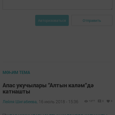
Отправить
Авторизоваться
МӨҺИМ ТЕМА
Апас укучылары “Алтын каләм“дә
катнашты
Лейля Шигабеева,
16 июль 2018 - 15:36
1377
0
0