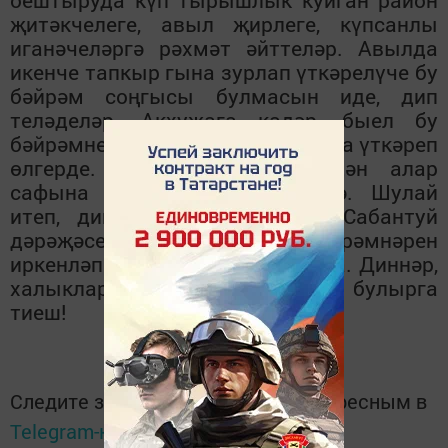
оештыруда күп тырышлык куйган район
җитәкчелеге, авыл җирлеге, күпсанлы
иганәчеләргә рәхмәт әйттеләр. Авылда
икенче тапкыр гына зурлап үткәрелүче бу
бәйрәм соңгысы булмасын иде, дип
теләделәр. Акхуҗага кадәр, быел бу
бәйрәмне Төбәк Черкене халкы да үткәреп
өлгерде. Биешлеләр дә тиздән алар
сафына кушылыр дип көтелә. Шулай
итеп, дин кардәшләребез дә Сабантуй
дәрәҗәсендә үз милли бәйрәмнәрен
иркенләп үткәрә безнең районда. Диннәр,
халыклар дуслыгы шулай нык булырга
тиеш!
Следите за самым важным и интересным в
Telegram-канале
Татмедиа