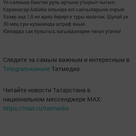
Ул салмыш баштан руль артына утырып чыгып,
Карамасар-Азбаба юлында юл сакчыларына очрый.
Хәзер аңа 1,5 ел җәяү йөрергә туры киләчәк. Шулай ук
30 мең сум күләмендә штраф яный.
Юлларда сак булыгыз, кагыйдәләрне төгәл үтәгез!
Следите за самым важным и интересным в
Telegram-канале
Татмедиа
Читайте новости Татарстана в
национальном мессенджере MАХ:
https://max.ru/tatmedia