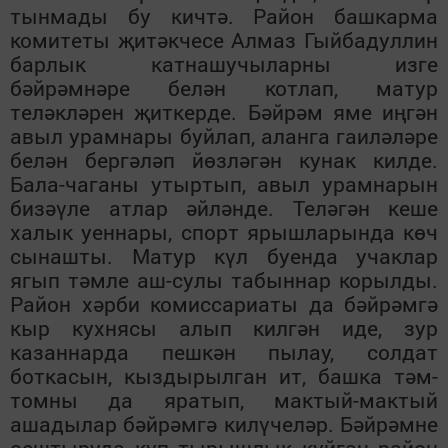
тынмады бу кичтә. Район башкарма
комитеты җитәкчесе Алмаз Гыйбадуллин
барлык катнашучыларны изге
бәйрәмнәре белән котлап, матур
теләкләрен җиткерде. Бәйрәм яме иңгән
авыл урамнары буйлап, аланга гаиләләре
белән бергәләп йөзләгән кунак килде.
Бала-чаганы утыртып, авыл урамнарын
бизәүле атлар әйләнде. Теләгән кеше
халык уеннары, спорт ярышларында көч
сынашты. Матур күл буенда учаклар
ягып тәмле аш-сулы табыннар корылды.
Район хәрби комиссариаты да бәйрәмгә
кыр кухнясы алып килгән иде, зур
казаннарда пешкән пылау, солдат
боткасын, кыздырылган ит, башка тәм-
томны да яратып, мактый-мактый
ашадылар бәйрәмгә килүчеләр. Бәйрәмне