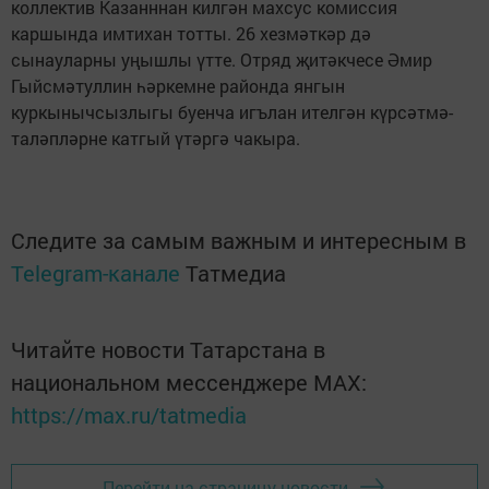
коллектив Казанннан килгән махсус комиссия
каршында имтихан тотты. 26 хезмәткәр дә
сынауларны уңышлы үтте. Отряд җитәкчесе Әмир
Гыйсмәтуллин һәркемне районда янгын
куркынычсызлыгы буенча игълан ителгән күрсәтмә-
таләпләрне катгый үтәргә чакыра.
Следите за самым важным и интересным в
Telegram-канале
Татмедиа
Читайте новости Татарстана в
национальном мессенджере MАХ:
https://max.ru/tatmedia
Перейти на страницу новости