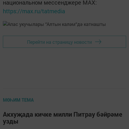
национальном мессенджере MАХ:
https://max.ru/tatmedia
Перейти на страницу новости
МӨҺИМ ТЕМА
Акхуҗада кичке милли Питрау бәйрәме
узды