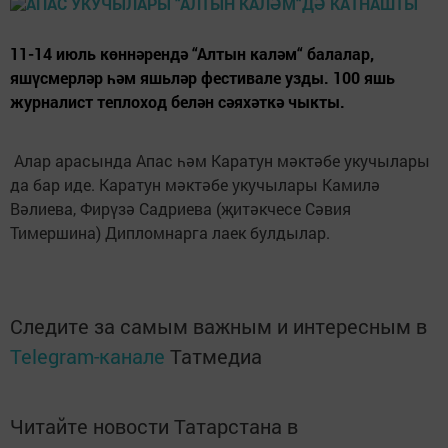
11-14 июль көннәрендә “Алтын каләм“ балалар,
яшүсмерләр һәм яшьләр фестивале узды. 100 яшь
журналист теплоход белән сәяхәткә чыкты.
Алар арасында Апас һәм Каратун мәктәбе укучылары
да бар иде. Каратун мәктәбе укучылары Камилә
Вәлиева, Фирүзә Садриева (җитәкчесе Сәвия
Тимершина) Дипломнарга лаек булдылар.
Следите за самым важным и интересным в
Telegram-канале
Татмедиа
Читайте новости Татарстана в