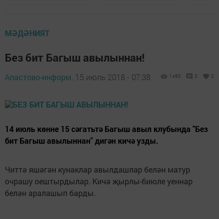
МӘДӘНИЯТ
Без бит Багыш авылыннан!
Апастово-информ,
15 июль 2018 - 07:38
1460
0
0
14 июль көнне 15 сәгатьтә Багыш авыл клубында "Без
бит Багыш авылыннан" дигән кичә узды.
Читтә яшәгән кунаклар авылдашлар белән матур
очрашу оештырдылар. Кичә җырлы-биюле уеннар
белән аралашып барды.