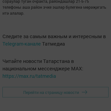
сораулар туган очракта, райондашлар 21-5-75
телефоны аша район эчке эшләр бүлегенә мөрәҗәгать
итә алалар.
Следите за самым важным и интересным в
Telegram-канале
Татмедиа
Читайте новости Татарстана в
национальном мессенджере MАХ:
https://max.ru/tatmedia
Перейти на страницу новости