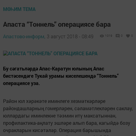
МӨҺИМ ТЕМА
Апаста “Тоннель” операциясе бара
Апастово-информ,
3 август 2018 - 08:49
1019
0
0
Бу сәгатьләрдә Апас-Каратун юлының Апас
бистәсендәге Тукай урамы киселешендә “Тоннель”
операциясе уза.
Район юл хәрәкәте иминлеге хезмәткәрләре
райондашларның гомерләрен, сәламәтлекләрен саклау,
юллардагы иминлекне тәэмин итү максатыннан,
профилактика-аңлату эшләре алып бара, кагыйдә бозу
очракларын кисәтәләр. Операция барышында