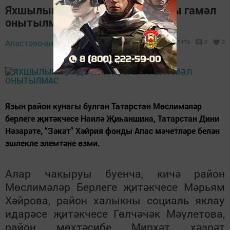
Яхшылык җирдә ятмас, саваплы гамәл
онытылмас
Апастово-информ,
2 август 2018 - 15:02
1474
0
0
Язын район кунагы булган Татарстан Мөслимәләр
берлеге җитәкчесе Наилә Җиһаншина, Татарстан Дини
Нәзарәте, “Зәкәт” Хәйрия фонды Апас мәчетләре белән
эшлекле элемтәне өзми.
Алар чакыруы буенча, кичә район
Мөслимәләр Берлеге җитәкчесе Мәрьям
Хәйрова, район халыкны социаль яклау
идарәсе җитәкчесе Гөлчәчәк Мәүлетова,
район мөхтәсибе Мирхәт хәзрәт