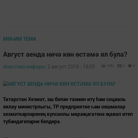
МӨҺИМ ТЕМА
Август аенда ничә көн өстәмә ял була?
Апастово-информ,
2 август 2018 - 16:03
1552
0
0
Татарстан Хезмәт, эш белән тәэмин итү hәм социаль
яклау министрлыгы, ТР предприятие һәм оешмалар
хезмәткәрләренең күпсанлы мөрәҗәгатенә җавап итеп
түбәндәгеләрне белдерә.