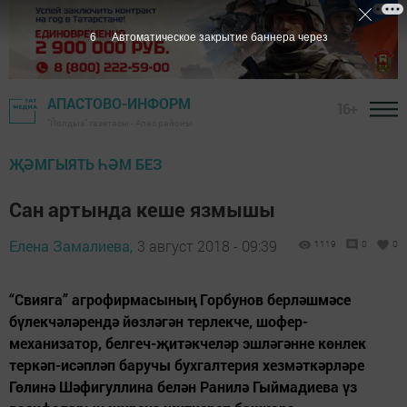
5
Автоматическое закрытие баннера через
АПАСТОВО-ИНФОРМ
16+
"Йолдыз" газетасы - Апас районы
ҖӘМГЫЯТЬ ҺӘМ БЕЗ
Сан артында кеше язмышы
Елена Замалиева,
3 август 2018 - 09:39
1119
0
0
“Свияга” агрофирмасының Горбунов берләшмәсе
бүлекчәләрендә йөзләгән терлекче, шофер-
механизатор, белгеч-җитәкчеләр эшләгәнне көнлек
теркәп-исәпләп баручы бухгалтерия хезмәткәрләре
Гөлинә Шәфигуллина белән Ранилә Гыймадиева үз