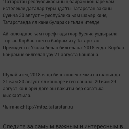
"Татарстан республикасының бәйрәм көннәре һәм
истәлекле даталар турында"гы Татарстан законы
буенча 30 август – республика һәм шәһәр көне,
Татарстанда ял көне буларак игълан ителде.
Ай календаре һәм гореф-гадәтләр буенча уздырыла
торган Корбан гаетен бәйрәм итү Татарстан
Президенты Указы белән билгеләнә. 2018 елда Корбан-
бәйрәмне билгеләп узу 21 августа башлана.
Шулай итеп, 2018 елда биш көнлек хезмәт атнасында
21 һәм 30 август ял көннәре итеп санала. 20 һәм 29
август көннәрендәге эш вакыты бер сәгатькә
кыскартыла.
Чыганак:http://mtsz.tatarstan.ru
Следите за самым важным и интересным в