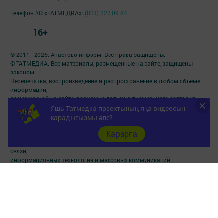
Телефон АО «ТАТМЕДИА»:
(843) 222 09 84
16+
© 2011 - 2026. Апастово-информ. Все права защищены.
© ТАТМЕДИА. Все материалы, размещенные на сайте, защищены
законом.
Перепечатка, воспроизведение и распространение в любом объеме
информации,
размещенной на сайте, возможна только с письменного согласия
редакций СМИ.
Яшь Татмедиа проектының яңа видеосын
При поддержке Республиканского агентства по печати и массовым
карадыгызмы әле?
коммуникациям.
Карарга
Наименование СМИ: Апастово-информ
СМИ зарегистрировано Федеральной службой по надзору в сфере
связи,
информационных технологий и массовых коммуникаций
запись о регистрации СМИ Эл №ФС77-73779 от 12.10.2018
зарегистрировано Федеральной службой по надзору в сфере связи,
информационных технологий и массовых коммуникаций
ФИО главного редактора: Сунгатуллина Гульнара Рустамовна
Адрес редакции: 422350, Россиийская Федерация, Республика
Татарстан, Апастовский район, п.г.т. Апастово, ул. Молодежная, д. 1