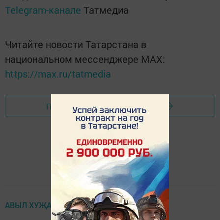
Telegram-канале
Татмедиа
Читайте новости Татарстана в
национальном мессенджере MАХ:
https://max.ru/tatmedia
Перейти на страницу новости
АВЫЛ ХУҖАЛЫГЫ