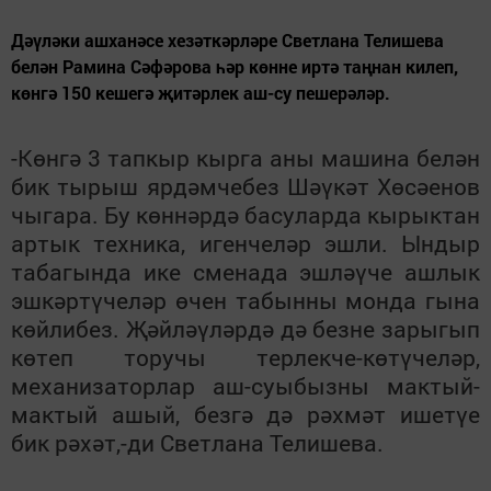
Дәүләки ашханәсе хезәткәрләре Светлана Телишева
белән Рамина Сәфәрова һәр көнне иртә таңнан килеп,
көнгә 150 кешегә җитәрлек аш-су пешерәләр.
-Көнгә 3 тапкыр кырга аны машина белән
бик тырыш ярдәмчебез Шәүкәт Хөсәенов
чыгара. Бу көннәрдә басуларда кырыктан
артык техника, игенчеләр эшли. Ындыр
табагында ике сменада эшләүче ашлык
эшкәртүчеләр өчен табынны монда гына
көйлибез. Җәйләүләрдә дә безне зарыгып
көтеп торучы терлекче-көтүчеләр,
механизаторлар аш-суыбызны мактый-
мактый ашый, безгә дә рәхмәт ишетүе
бик рәхәт,-ди Светлана Телишева.