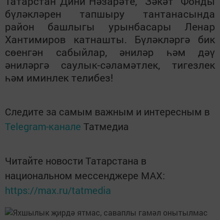
Татарстан Дини Нәзарәте, “Зәкәт” Фонды
бүләкләрен тапшыру тантанасында
район башлыгы урынбасары Ленар
Хантимиров катнашты. Бүләкләргә бик
сөенгән сабыйлар, әниләр һәм дәү
әниләргә саулык-сәламәтлек, тигезлек
һәм иминлек телибез!
Следите за самым важным и интересным в
Telegram-канале
Татмедиа
Читайте новости Татарстана в
национальном мессенджере MАХ:
https://max.ru/tatmedia