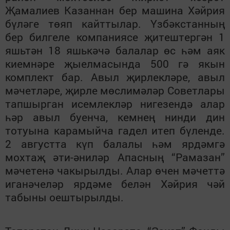
Җамалиев Казаннан бер машина Хәйрия
бүләге төяп кайттылар. Үзбәкстанның
бер билгеле компаниясе җитештергән 1
яшьтән 18 яшькәчә балалар өс һәм аяк
киемнәре җыелмасында 500 гә якын
комплект бар. Авыл җирлекләре, авыл
мәчетләре, җирле мөслимәләр Советлары
тапшырган исемлекләр нигезендә алар
һәр авыл буенча, кемнең нинди дин
тотуына карамыйча гадел итеп бүленде.
2 августта күп балалы һәм ярдәмгә
мохтаҗ әти-әниләр Апасның “Рамазан”
мәчетенә чакырылды. Алар өчен мәчеттә
иганәчеләр ярдәме белән Хәйрия чәй
табыны оештырылды.