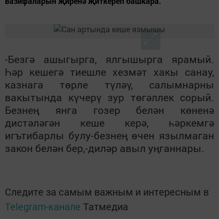
вазифаларын җиренә җиткереп башкара.
-Безгә ашыгырга, ялгышырга ярамый.
Һәр кешегә тиешле хезмәт хакы санау,
казнага төрле түләү, салымнарны
вакытында күчерү зур төгәллек сорый.
Безнең янга гозер белән көненә
дистәләгән кеше керә, һәркемгә
игътибарлы булу-безнең өчен язылмаган
закон белән бер,-диләр авыл уңганнары.
Следите за самым важным и интересным в
Telegram-канале
Татмедиа