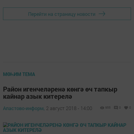
Перейти на страницу новости
МӨҺИМ ТЕМА
Район игенчеләренә көнгә өч тапкыр
кайнар азык китерелә
Апастово-информ,
2 август 2018 - 14:00
955
0
0