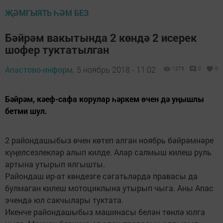
ҖӘМГЫЯТЬ ҺӘМ БЕЗ
Бәйрәм вакытында 2 көндә 2 исерек
шофер туктатылган
Апастово-информ,
5 ноябрь 2018 - 11:02
1273
0
0
Бәйрәм, кәеф-сафа корулар һәркем өчен дә уңышлы
бетми шул.
2 райондашыбыз өчен көтеп алган ноябрь бәйрәмнәре
күңелсезлекләр алып килде. Алар салмыш килеш руль
артына утырып ялгышты.
Райондаш ир-ат көндезге сәгатьләрдә правасы да
булмаган килеш мотоциклына утырып чыга. Аны Апас
эчендә юл сакчылары туктата.
Икенче райондашыбыз машинасы белән төнлә юлга