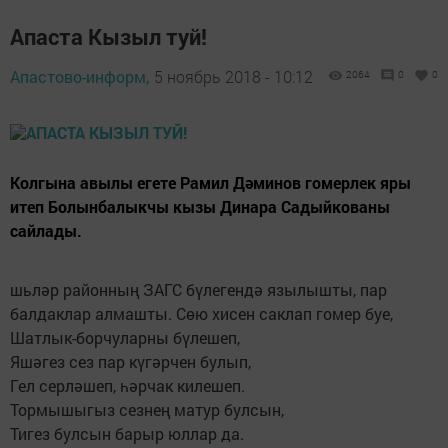
Апаста Кызыл туй!
Апастово-информ,
5 ноябрь 2018 - 10:12
2064
0
0
Колгына авылы егете Рамил Дәминов гомерлек яры
итеп Болынбалыкчы кызы Динара Садыйкованы
сайлады.
шьләр районның ЗАГС бүлегендә язылышты, пар
балдаклар алмашты. Сөю хисен саклап гомер буе,
Шатлык-борчуларны бүлешеп,
Яшәгез сез пар күгәрчен булып,
Гел серләшеп, һәрчак килешеп.
Тормышыгыз сезнең матур булсын,
Тигез булсын барыр юллар да.