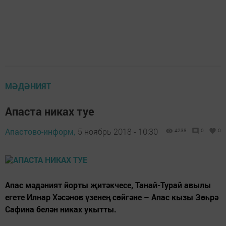
МӘДӘНИЯТ
Апаста никах туе
Апастово-информ,
5 ноябрь 2018 - 10:30
4238
0
0
Апас мәдәният йорты җитәкчесе, Танай-Турай авылы
егете Илнар Хәсәнов үзенең сөйгәне – Апас кызы Зөһрә
Сафина белән никах укытты.