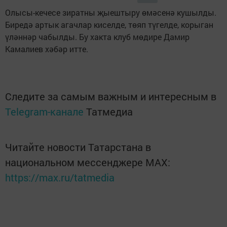
Олысы-кечесе зиратны җыештыру өмәсенә кушылды.
Биредә артык агачлар киселде, төяп түгелде, корыган
үләннәр чабылды. Бу хакта клуб мөдире Дамир
Камалиев хәбәр итте.
Следите за самым важным и интересным в
Telegram-канале
Татмедиа
Читайте новости Татарстана в
национальном мессенджере MАХ:
https://max.ru/tatmedia