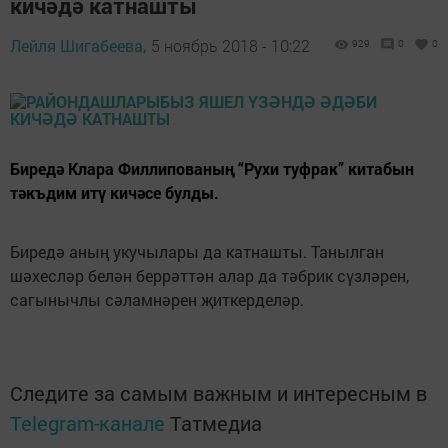
кичәдә катнашты
Лейля Шигабеева,
5 ноябрь 2018 - 10:22
929
0
0
Биредә Клара Филлипованың “Рухи туфрак” китабын
тәкъдим итү кичәсе булды.
Биредә аның укучылары да катнашты. Танылган
шәхесләр белән беррәттән алар да тәбрик сүзләрен,
сагынычлы сәламнәрен җиткерделәр.
Следите за самым важным и интересным в
Telegram-канале
Татмедиа