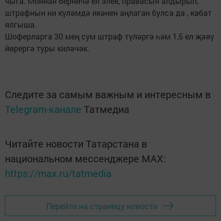
чыга. Моннан берничә ел элек, правасын алдырып,
штрафнын ни күләмдә икәнен аңлаган булса да , кабат
ялгыша.
Шоферларга 30 мең сум штраф түләргә һәм 1,5 ел җәяү
йөрергә туры киләчәк.
Следите за самым важным и интересным в
Telegram-канале
Татмедиа
Читайте новости Татарстана в
национальном мессенджере MАХ:
https://max.ru/tatmedia
Перейти на страницу новости