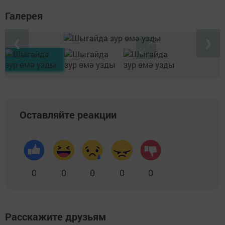
Галерея
❮
❯
Оставляйте реакции
0
0
0
0
0
Расскажите друзьям