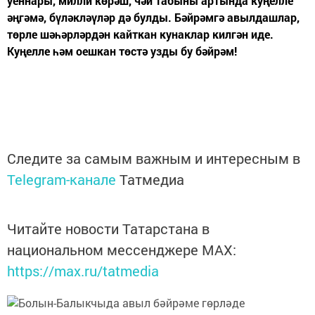
уеннары, милли көрәш, чәй табыны артында куңелле
әңгәмә, бүләкләүләр дә булды. Бәйрәмгә авылдашлар,
төрле шәһәрләрдән кайткан кунаклар килгән иде.
Куңелле һәм оешкан төстә узды бу бәйрәм!
Следите за самым важным и интересным в
Telegram-канале
Татмедиа
Читайте новости Татарстана в
национальном мессенджере MАХ:
https://max.ru/tatmedia