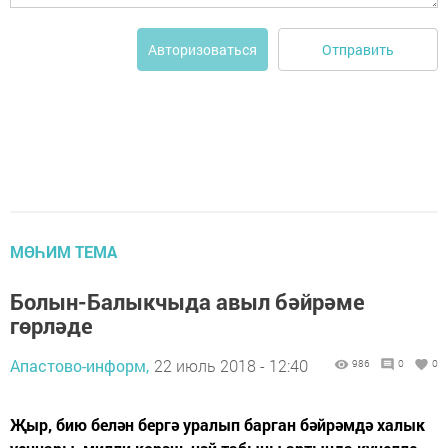
Отправить
Авторизоваться
МӨҺИМ ТЕМА
Болын-Балыкчыда авыл бәйрәме
гөрләде
Апастово-информ,
22 июль 2018 - 12:40
986
0
0
Җыр, бию белән бергә уралып барган бәйрәмдә халык