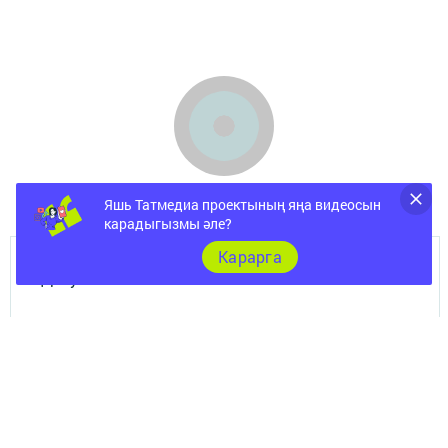
Яшь Татмедиа проектының яңа видеосын
карадыгызмы әле?
Карарга
Документы
Төрле темалар