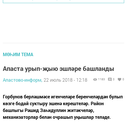
МӨҺИМ ТЕМА
Апаста урып-җыю эшләре башланды
Апастово-информ,
22 июль 2018 - 12:18
1183
0
0
Горбунов берләшмәсе игенчеләре беренчеләрдән булып
көзге бодай суктыру эшенә керештеләр. Район
башлыгы Рәшид Заһидуллин житәкчеләр,
механизаторлар белән очрашып уңышлар теләде.