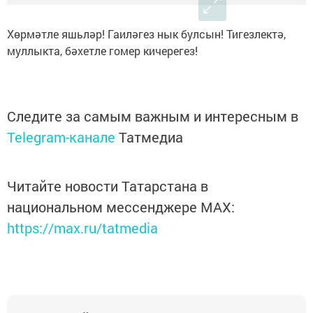
Хөрмәтле яшьләр! Гаиләгез нык булсын! Тигезлектә,
муллыкта, бәхетле гомер кичерегез!
Следите за самым важным и интересным в
Telegram-канале
Татмедиа
Читайте новости Татарстана в
национальном мессенджере MАХ:
https://max.ru/tatmedia