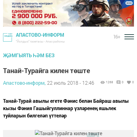
АПАСТОВО-ИНФОРМ
16+
"Йолдыз" газетасы - Апас районы
ҖӘМГЫЯТЬ ҺӘМ БЕЗ
Танай-Турайга килен төште
Апастово-информ,
22 июль 2018 - 12:46
1268
0
0
Танай-Турай авылы егете Фәнис белән Байраш авылы
кызы Фәния Гашыйгуллиннар үзләренең яшьлек
туйларын билгеләп үттеләр