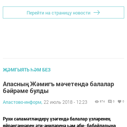
Перейти на страницу новости
ҖӘМГЫЯТЬ ҺӘМ БЕЗ
Апасның Жәмигъ мәчетендә балалар
бәйрәме булды
Апастово-информ,
22 июль 2018 - 12:23
874
0
0
Рухи сәламәтләндерү үзәгендә балалар үзләренең
өйрәнгәннәрен әти-әниләренә һәм әби- бабайларына