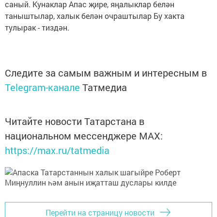
саный. Кунаклар Апас җире, яңалыклар белән
таныштылар, халык белән очраштылар Бу хакта
тулырак - тиздән.
Следите за самым важным и интересным в
Telegram-канале
Татмедиа
Читайте новости Татарстана в
национальном мессенджере MАХ:
https://max.ru/tatmedia
Перейти на страницу новости