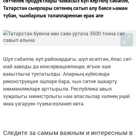
сөтчелек продуктлары чамасыз күп кертелү сәбәпле,
Татарстан сыерлары сөтенең сатып алу бәясе һаман
түбән, чынбарлык таләпләреннән ерак әле
Шул сәбәпле, күп районардагы, шул исәптән, Апас сөт-
май заводы да консервацияләнде, ягъни эше
вакытлыча туктатылды. Аларның күбесендә
реконструкция эшләре бара, чын сөтне эшкәртү
мөмкинлекләре арттырыла. Республика авыл
хуҗалыгы министрлыгы һәм апаслылар хәлнең уңай
якка үзгәрүен түземсезләнеп көтә.
Следите за самым важным и интересным в