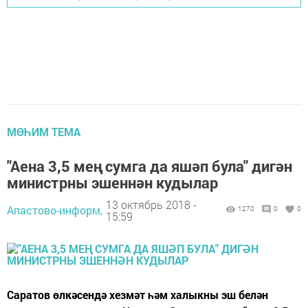
МӨҺИМ ТЕМА
"Аена 3,5 мең сумга да яшәп була" дигән
министрны эшеннән кудылар
13 октябрь 2018 -
Апастово-информ,
1270
0
0
15:59
Саратов өлкәсендә хезмәт һәм халыкны эш белән