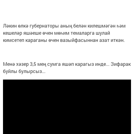
Ләкин өлкә губернаторы аның белән килешмәгән һәм
кешеләр яшәеше өчен мөһим темаларга шулай
кимсетеп караганы өчен вазыйфасыннан азат иткән.
Менә хәзер 3,5 мең сумга яшәп карагыз инде... Зифарак
буйлы булырсыз...