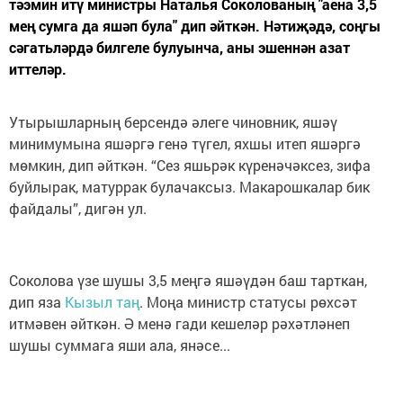
тәэмин итү министры Наталья Соколованың "аена 3,5
мең сумга да яшәп була" дип әйткән. Нәтиҗәдә, соңгы
сәгатьләрдә билгеле булуынча, аны эшеннән азат
иттеләр.
Утырышларның берсендә әлеге чиновник, яшәү
минимумына яшәргә генә түгел, яхшы итеп яшәргә
мөмкин, дип әйткән. “Сез яшьрәк күренәчәксез, зифа
буйлырак, матуррак булачаксыз. Макарошкалар бик
файдалы”, дигән ул.
Соколова үзе шушы 3,5 меңгә яшәүдән баш тарткан,
дип яза
Кызыл таң
. Моңа министр статусы рөхсәт
итмәвен әйткән. Ә менә гади кешеләр рәхәтләнеп
шушы суммага яши ала, янәсе...