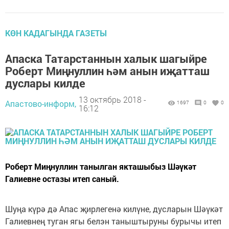
КӨН КАДАГЫНДА ГАЗЕТЫ
Апаска Татарстаннын халык шагыйре
Роберт Миңнуллин һәм анын иҗатташ
дуслары килде
13 октябрь 2018 -
Апастово-информ,
1697
0
0
16:12
Роберт Миңнуллин танылган якташыбыз Шәүкәт
Галиевне остазы итеп саный.
Шуңа күрә дә Апас җирлегенә килүне, дусларын Шәүкәт
Галиевнең туган ягы белэн таныштыруны бурычы итеп