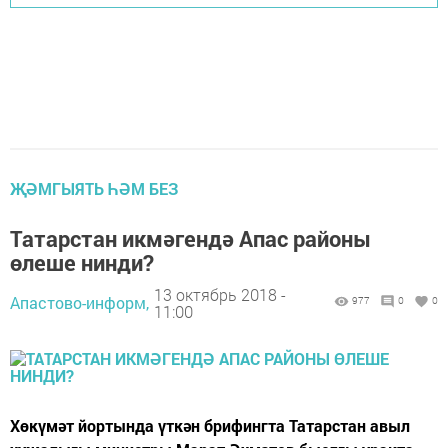
ҖӘМГЫЯТЬ ҺӘМ БЕЗ
Татарстан икмәгендә Апас районы
өлеше нинди?
13 октябрь 2018 -
Апастово-информ,
977
0
0
11:00
Хөкүмәт йортында үткән брифингта Татарстан авыл