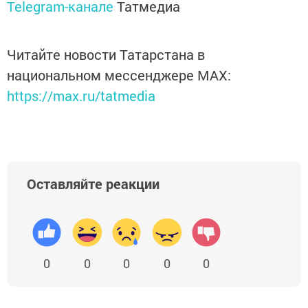
Telegram-канале
Татмедиа
Читайте новости Татарстана в
национальном мессенджере MАХ:
https://max.ru/tatmedia
Оставляйте реакции
0
0
0
0
0