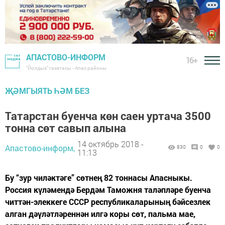
АПАСТОВО-ИНФОРМ
16+
"Йолдыз" газетасы - Апас районы
ҖӘМГЫЯТЬ ҺӘМ БЕЗ
Татарстан буенча көн саен уртача 3500
тонна сөт савып алына
14 октябрь 2018 -
Апастово-информ,
830
0
0
11:13
Бу “зур чиләктәге” сөтнең 82 тоннасы Апасныкы.
Россия күләмендә Бердәм Таможня таләпләре буенча
читтән-элеккеге СССР республикаларының бәйсезлек
алган дәүләтләреннән илгә коры сөт, пальма мае,