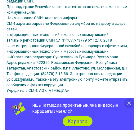
редакций СМИ.
При поддержке Республиканского агентства по печати и массовым
коммуникациям.
Наименование СМИ: Апастово-информ
СМИ зарегистрировано Федеральной службой по надзору в сфере
связи,
информационных технологий и массовых коммуникаций
запись о регистрации СМИ Эл №ФС77-73779 от 12.10.2018
зарегистрировано Федеральной службой по надзору в сфере связи,
информационных технологий и массовых коммуникаций
ФИО главного редактора: Сунгатуллина Гульнара Рустамовна
Адрес редакции: 422350, Россиийская Федерация, Республика
Татарстан, Апастовский район, п.г.т. Апастово, ул. Молодежная, д. 1
Телефон редакции: (84376) 2-13-66. Электронная почта редакции:
yolduzz@mail.ru, также на эту электронную почту можете отправить
сообщения о фактах коррупции.
Учредитель СМИ: АО «ТАТМЕДИА»
Антикоррупционная политика
Яшь Татмедиа проектының яңа видеосын
АО «ТАТМЕДИА» использует «cookie»
для персонализации сервисов и
карадыгызмы әле?
удобства пользователей сайтом.
Использование «cookie» можно отменить в настройках браузера.
Карарга
Политика конфиденциальности