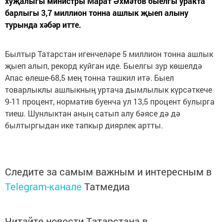
хуҗалыгы министры Марат Әхмәтов быелгы уракта
барлыгы 3,7 миллион тонна ашлык җыеп алыну
турында хәбәр итте.
Былтыр Татарстан игенчеләре 5 миллион тонна ашлык
җыеп алып, рекорд куйган иде. Быелгы зур көшелдә
Апас өлеше-68,5 мең тонна тәшкил итә. Быел
товарлыклы ашлыкның уртача дымлылык күрсәткече
9-11 процент, норматив буенча ул 13,5 процент булырга
тиеш. Шунлыктан аның сатып алу бәясе дә дә
былтыргыдан ике тапкыр диярлек артты.
Следите за самым важным и интересным в
Telegram-канале
Татмедиа
Читайте новости Татарстана в