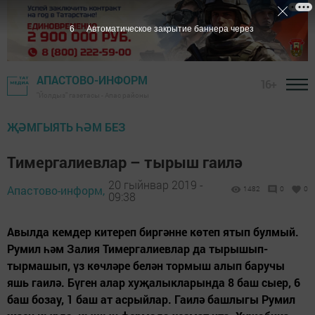
5
Автоматическое закрытие баннера через
АПАСТОВО-ИНФОРМ
16+
"Йолдыз" газетасы - Апас районы
ҖӘМГЫЯТЬ ҺӘМ БЕЗ
Тимергалиевлар – тырыш гаилә
20 гыйнвар 2019 -
Апастово-информ,
1482
0
0
09:38
Авылда кемдер китереп биргәнне көтеп ятып булмый.
Румил һәм Залия Тимергалиевлар да тырышып-
тырмашып, үз көчләре белән тормыш алып баручы
яшь гаилә. Бүген алар хуҗалыкларында 8 баш сыер, 6
баш бозау, 1 баш ат асрыйлар. Гаилә башлыгы Румил