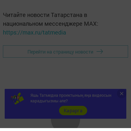
Читайте новости Татарстана в
национальном мессенджере MАХ:
https://max.ru/tatmedia
Перейти на страницу новости
Яшь Татмедиа проектының яңа видеосын
карадыгызмы әле?
Карарга