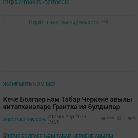
https://max.ru/tatmedia
Перейти на страницу новости
ҖӘМГЫЯТЬ ҺӘМ БЕЗ
Кече Болгаер һәм Табар Черкене авылы
китапханәләре Грантка ия булдылар
20 гыйнвар 2019 -
Апастово-информ,
1330
0
0
09:26