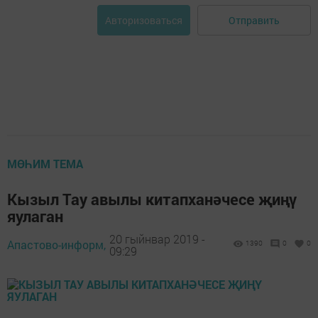
Отправить
Авторизоваться
МӨҺИМ ТЕМА
Кызыл Тау авылы китапханәчесе җиңү
яулаган
20 гыйнвар 2019 -
Апастово-информ,
1390
0
0
09:29