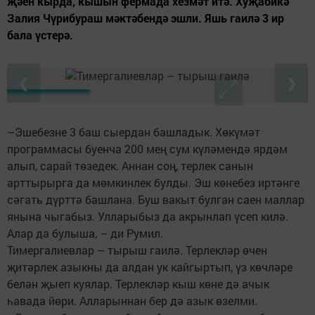
җәен кырда, кышын фермада хезмәт итә. Хуҗабикә
Залия Чүрибураш мәктәбендә эшли. Яшь гаилә 3 ир
бала үстерә.
❮
❯
–Эшебезне 3 баш сыердан башладык. Хөкүмәт
программасы буенча 200 мең сум күләмендә ярдәм
алып, сарай төзедек. Аннан соң, терлек санын
арттырырга да мөмкинлек булды. Эш көнебез иртәнге
сәгать дүрттә башлана. Буш вакыт булган саен маллар
янына чыгабыз. Улларыбыз да акрынлап үсеп килә.
Алар да булыша, – ди Румил.
Тимергалиевлар – тырыш гаилә. Терлекләр өчен
җитәрлек азыкны да алдан ук кайгыртып, үз көчләре
белән җыеп куялар. Терлекләр кыш көне дә ачык
һавада йөри. Алларыннан бер дә азык өзелми.