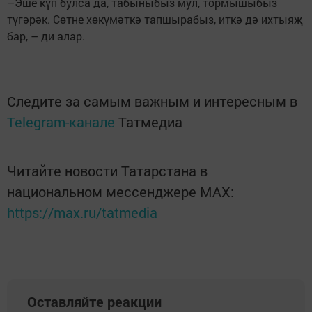
–Эше күп булса да, табыныбыз мул, тормышыбыз
түгәрәк. Сөтне хөкүмәткә тапшырабыз, иткә дә ихтыяҗ
бар, – ди алар.
Следите за самым важным и интересным в
Telegram-канале
Татмедиа
Читайте новости Татарстана в
национальном мессенджере MАХ:
https://max.ru/tatmedia
Оставляйте реакции