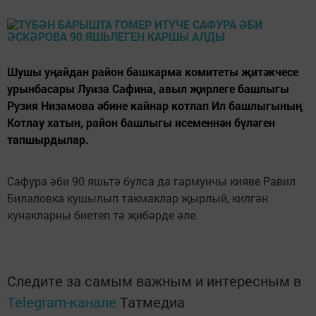
Шушы уңайдан район башкарма комитеты җитәкчесе
урынбасары Луиза Сафина, авыл җирлеге башлыгы
Рузия Низамова әбине кайнар котлап Ил башлыгының
Котлау хатын, район башлыгы исеменнән бүләген
тапшырдылар.
Сафура әби 90 яшьтә булса да гармунчы кияве Равил
Билаловка кушылып такмаклар җырлый, килгән
кунакларны биетеп тә җибәрде әле.
Следите за самым важным и интересным в
Telegram-канале
Татмедиа