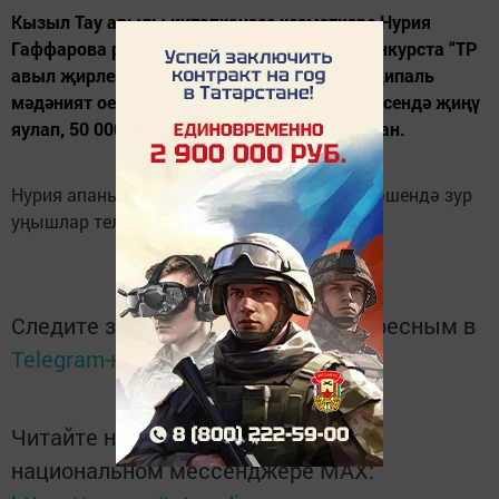
Кызыл Тау авылы китапханәсе хезмәткәре Нурия
Гаффарова республика күләмендә узган конкурста “ТР
авыл җирлегендә урнашкан иң яхшы муниципаль
мәдәният оешмасы хезмәткәре” номинациясендә җиңү
яулап, 50 000 сум акчалата бүләккә ия булган.
Нурия апаны зур җиңүе белән тәбрик итеп, эшендә зур
уңышлар телибез!
Следите за самым важным и интересным в
Telegram-канале
Татмедиа
Читайте новости Татарстана в
национальном мессенджере MАХ: