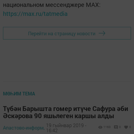
национальном мессенджере MАХ:
https://max.ru/tatmedia
Перейти на страницу новости
МӨҺИМ ТЕМА
Түбән Барышта гомер итүче Сафура әби
Әскәрова 90 яшьлеген каршы алды
19 гыйнвар 2019 -
Апастово-информ,
1163
0
0
16:42