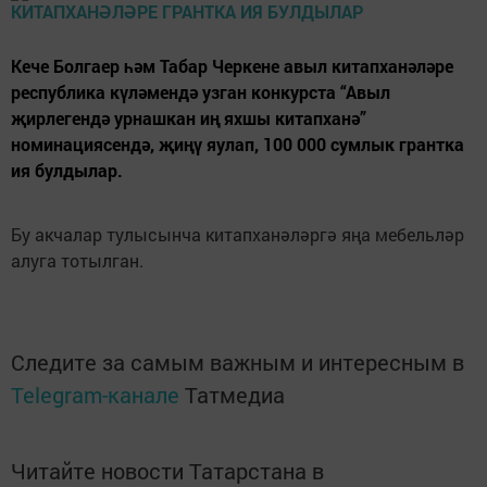
Кече Болгаер һәм Табар Черкене авыл китапханәләре
республика күләмендә узган конкурста “Авыл
җирлегендә урнашкан иң яхшы китапханә”
номинациясендә, җиңү яулап, 100 000 сумлык грантка
ия булдылар.
Бу акчалар тулысынча китапханәләргә яңа мебельләр
алуга тотылган.
Следите за самым важным и интересным в
Telegram-канале
Татмедиа
Читайте новости Татарстана в