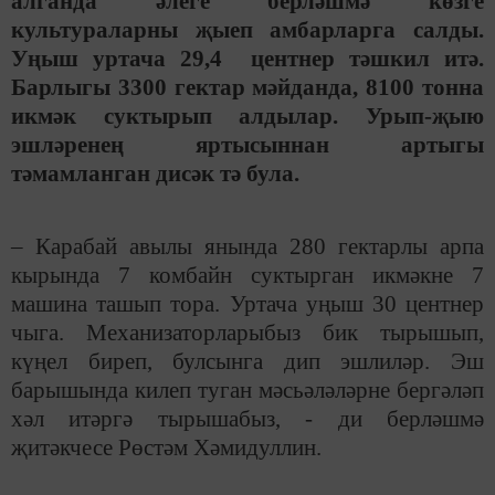
алганда әлеге берләшмә көзге
культураларны җыеп амбарларга салды.
Уңыш уртача 29,4 центнер тәшкил итә.
Барлыгы
3300 гектар
мәйданда, 8100 тонна
икмәк суктырып алдылар. Урып-җыю
эшләренең яртысыннан артыгы
тәмамланган дисәк тә була.
– Карабай авылы янында 280 гектарлы арпа
кырында 7 комбайн суктырган икмәкне 7
машина ташып тора. Уртача уңыш 30 центнер
чыга. Механизаторларыбыз бик тырышып,
күңел биреп, булсынга дип эшлиләр. Эш
барышында килеп туган мәсьәләләрне бергәләп
хәл итәргә тырышабыз, - ди берләшмә
җитәкчесе Рөстәм Хәмидуллин.