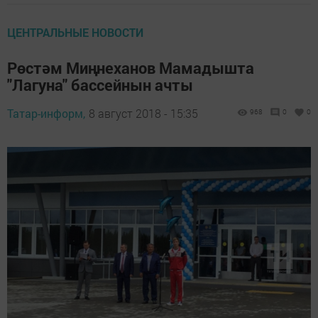
ЦЕНТРАЛЬНЫЕ НОВОСТИ
Рөстәм Миңнеханов Мамадышта
"Лагуна" бассейнын ачты
Татар-информ,
8 август 2018 - 15:35
968
0
0