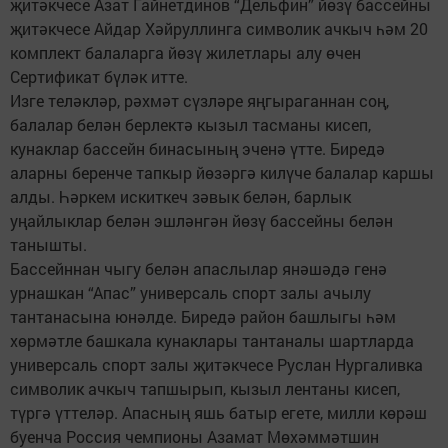
җитәкчесе Азат Гайнетдинов “Дельфин” йөзү бассейны
җитәкчесе Айдар Хәйруллинга символик ачкыч һәм 20
комплект балаларга йөзү жилетлары алу өчен
Сертификат бүләк итте.
Изге теләкләр, рәхмәт сүзләре яңгыраганнан соң,
балалар белән берлектә кызыл тасманы кисеп,
кунаклар бассейн бинасының эченә үтте. Биредә
аларны беренче тапкыр йөзәргә килүче балалар каршы
алды. Һәркем искиткеч зәвык белән, барлык
уңайлыклар белән эшләнгән йөзү бассейны белән
танышты.
Бассейннан чыгу белән апаслылар янәшәдә генә
урнашкан “Апас” универсаль спорт залы ачылу
тантанасына юнәлде. Биредә район башлыгы һәм
хөрмәтле башкала кунаклары тантаналы шартларда
универсаль спорт залы җитәкчесе Руслан Нургаливка
символик ачкыч тапшырып, кызыл лентаны кисеп,
түргә үттеләр. Апасның яшь батыр егете, милли көрәш
буенча Россия чемпионы Азамат Мөхәммәтшин