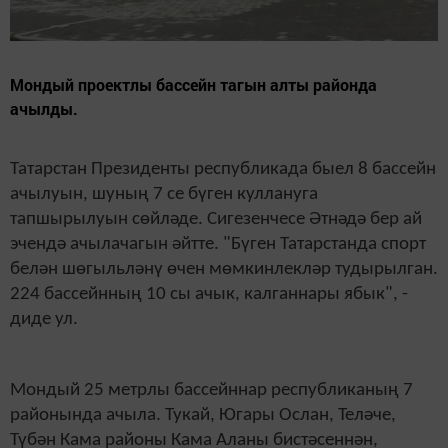
Мондый проектлы бассейн тагын алты районда
ачылды.
Татарстан Президенты республикада быел 8 бассейн
ачылуын, шуның 7 се бүген куллануга
тапшырылуын сөйләде. Сигезенчесе Әтнәдә бер ай
эчендә ачылачагын әйтте. "Бүген Татарстанда спорт
белән шөгыльләнү өчен мөмкинлекләр тудырылган.
224 бассейнның 10 сы ачык, калганнары ябык", -
диде ул.
Мондый 25 метрлы бассейннар республиканың 7
районында ачыла. Тукай, Югары Ослан, Теләче,
Түбән Кама районы Кама Аланы бистәсеннән,