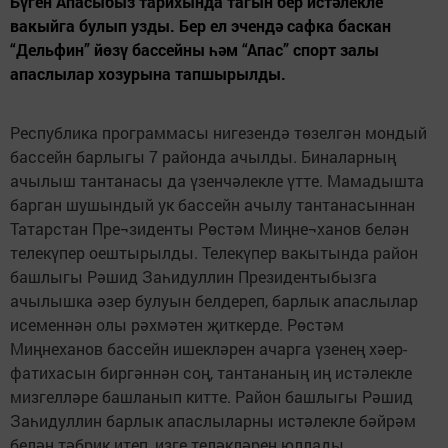
Бүген Апасыбыз тарихында тагын бер истәлекле
вакыйга булып узды. Бер ел эчендә сафка баскан
“Дельфин” йөзү бассейны һәм “Апас” спорт залы
апаслылар хозурына тапшырылды.
Республика программасы нигезендә төзелгән мондый
бассейн барлыгы 7 районда ачылды. Биналарның
ачылыш тантанасы да үзенчәлекле үтте. Мамадышта
барган шушындый ук бассейн ачылу тантанасыннан
Татарстан Пре¬зиденты Рөстәм Миңне¬ханов белән
телекүпер оештырылды. Телекүпер вакытында район
башлыгы Рәшид Заһидуллин Президентыбызга
ачылышка әзер булуын белдереп, барлык апаслылар
исеменнән олы рәхмәтен җиткерде. Рөстәм
Миңнеханов бассейн ишекләрен ачарга үзенең хәер-
фатихасын биргәннән соң, тантананың иң истәлекле
мизгелләре башланып китте. Район башлыгы Рәшид
Заһидуллин барлык апаслыларны истәлекле бәйрәм
белән тәбрик итеп, изге теләкләрен юллады.