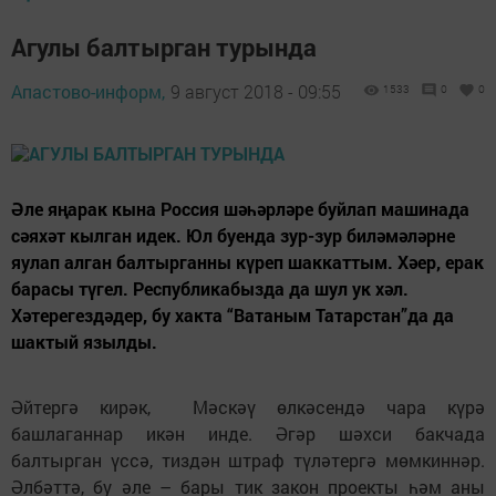
Агулы балтырган турында
Апастово-информ,
9 август 2018 - 09:55
1533
0
0
Әле яңарак кына Россия шәһәрләре буйлап машинада
сәяхәт кылган идек. Юл буенда зур-зур биләмәләрне
яулап алган балтырганны күреп шаккаттым. Хәер, ерак
барасы түгел. Республикабызда да шул ук хәл.
Хәтерегездәдер, бу хакта “Ватаным Татарстан”да да
шактый язылды.
Әйтергә кирәк, Мәскәү өлкәсендә чара күрә
башлаганнар икән инде. Әгәр шәхси бакчада
балтырган үссә, тиздән штраф түләтергә мөмкиннәр.
Әлбәттә, бу әле – бары тик закон проекты һәм аны