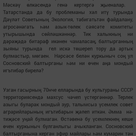
Мәскәү өлкәсендә генә кертергә җыеналар.
Татарстанда да бу проблеманы хәл итү турында
Дәүләт Советы­ның Экология, табигатьтән файдалану,
агросәнәгать һәм азык-төлек сәясәте комитеты
утырышында сөйләшкәннәр. Тик халыкның ни
дәрәҗәдә битараф икәнен чамаласаң, балтырганның
зыяны турында гел искә төшереп тору да артык
булмастыр, мөгаен. Нәр­сәсе белән куркыныч соң ул
Сосновский балтырганы һәм ни өчен аңа мондый
игътибар бирелә?
Узган гасырның 70нче елларында бу культураны СССР
территориясендә махсус чәчеп үстергәннәр. Терлек
азыгы буларак мондый зур, талымсыз үсемлек совет
агра­­рийларының игътибарын җәлеп иткән. Әмма нә­
тиҗәсе уңай булмаган. Өстә­венә бу үсемлекнең кеше
өчен куркыныч булганлыгы ачыкланган. Сосновский
балтырганына кергән эфир майлары һәм кумарин тән