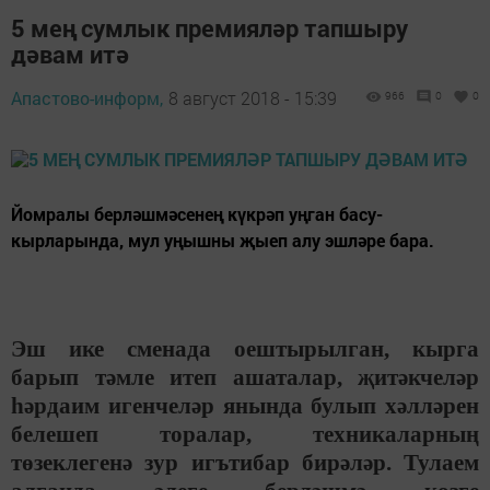
5 мең сумлык премияләр тапшыру
дәвам итә
Апастово-информ,
8 август 2018 - 15:39
966
0
0
Йомралы берләшмәсенең күкрәп уңган басу-
кырларында, мул уңышны җыеп алу эшләре бара.
Эш ике сменада оештырылган, кырга
барып тәмле итеп ашаталар, җитәкчеләр
һәрдаим игенчеләр янында булып хәлләрен
белешеп торалар, техникаларның
төзеклегенә зур игътибар бирәләр. Тулаем