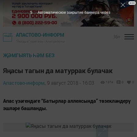
4
Автоматическое закрытие баннера через
АПАСТОВО-ИНФОРМ
16+
"Йолдыз" газетасы - Апас районы
ҖӘМГЫЯТЬ ҺӘМ БЕЗ
Яңасы тагын да матуррак булачак
Апастово-информ,
9 август 2018 - 16:03
1374
0
0
Апас үзәгендәге “Батырлар аллеясында” төзекләндерү
эшләре башланды.