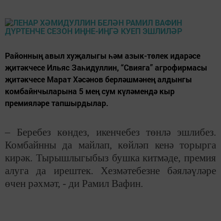
Районның авыл хуҗалыгы һәм азык-төлек идарәсе
җитәкчесе Ильяс Заһидуллин, “Свияга” агрофирмасы
җитәкчесе Марат Хәсәнов берләшмәнең алдынгы
комбайнчыларына 5 мең сум күләмендә кыр
премияләре тапшырдылар.
– Беребез көндез, икенчебез төнлә эшлибез.
Комбайнны да майлап, көйләп кенә торырга
кирәк. Тырышлыгыбыз бушка китмәде, премия
алуга да ирештек. Хезмәтебезне бәяләүләре
өчен рәхмәт, - ди Рамил Вафин.