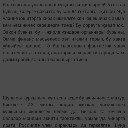
балтырганы үскән авыл хуҗалыгы җир­ләре 69,5 гектар
булган, хәзер­ге вакытта бу сан 84 гектарга җиткән. Чүп
үләнне юк итәргә кирәк икәнлеге көн кебек ачык, әм­ма
кем һәм ничек көрәшергә тиеш? Бу сорауга җавап юк.
Закон буенча, бу – җирле үзи­дарә органнары бурычы.
Әмма финанс мәсьәләсе хәл ителми торып, бу хакта
уйлыйсы да юк. Ә балтырганның фантастик яшәү
сәләтен истә тотсаң, аңа каршы көрәш тиз арада һәм
даими рәвештә алып барылырга тиеш.
Шунысы куркыныч: күп кенә кеше бу ак чәчәкле, матур,
биеклеге 2-3 метрга ка­дәр җиткән үсемлекнең
куркыныч икәнлеген белми дә. Бигрәк тә кечкенә
балалар мондый әкияти “зонтиклы урман”да уйнарга
ярата. Рос­сиядә үлем очраклары да теркәлгән. Шуңа