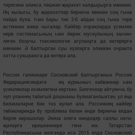
ти­ресенә эләксә, пешкән җә­рәхәт калдырырга мөмкин.
Иң кызыгы, бу җәрәхәтләр берничә көн­нән соң гына
пәйда була. Һәм бары тик 3-6 айдан соң гына тире
өстен­нән юкка чыгалар. Кайбер очракларда үсемлек
нерв систе­ма­сының һәм йөрәк муску­лының эшчән­
леген бозучы токсикологик агулануга да китерергә
мөм­кин. Ә балтырган суы күз­ләргә эләккән очракта
хәтта сукыраюга да китерә ала.
Россия галимнәре Сос­новский балтырганын Россия
Федерациясендәге иң куркыныч хайваннар һәм
үсемлекләр исемлегенә керт­кән. Белгечләр әйтүенчә, бу
чүп үләннең табигый дошманы булмаганлыктан, ул яңа
биләмәләрне бик тиз яулап ала. Россиянең кайбер
төбәк­ләрендә бу проблема белән инде берничә елдан
бирле көрәшәләр. Әмма әлегә ниндидер саллы нәти­
җәләргә ирешкәннәре генә юк. Татарстан
Республикасына кил­гәндә исә 2015 елда Сосновский