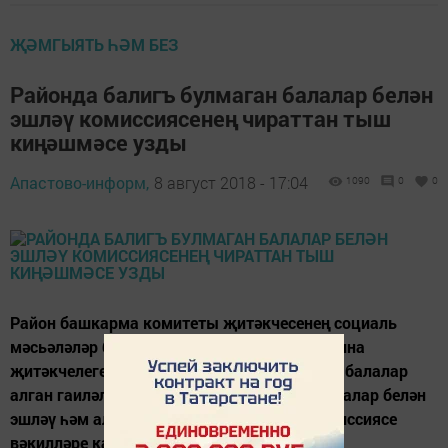
ҖӘМГЫЯТЬ ҺӘМ БЕЗ
Районда балигъ булмаган балалар белән
эшләү комиссиясенең чираттан тыш
киңәшмәсе узды
Апастово-информ,
8 август 2018 - 17:04
1090
0
0
Район башкарма комитеты җитәкчесенең социаль
мәсьәләләр буенча урынбасары Луиза Сафина
җитәкчелегендә үткән киңәшмәдә тәрбиягә балалар
алган гаиләләр, район балигъ булмаган балалар белән
эшләү һәм аларның хокукларын яклау комиссиясе
вәкилләре катнашты.