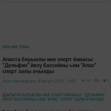
МӨҺИМ ТЕМА
Апаста берьюлы ике спорт бинасы:
“Дельфин” йөзү бассейны һәм “Апас”
спорт залы ачылды
Апастово-информ,
8 август 2018 - 16:02
1947
0
0