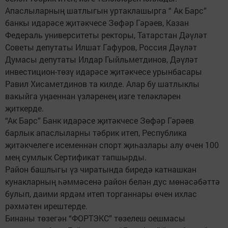
Апаслыларның шатлыгын уртаклашырга “ Ак Барс”
банкы идарәсе җитәкчесе Зөфәр Гәрәев, Казан
Федераль университеты ректоры, Татарстан Дәүләт
Советы депутаты Илшат Гафуров, Россия Дәүләт
Думасы депутаты Илдар Гыйльметдинов, Дәүләт
инвестицион-төзү идарәсе җитәкчесе урынбасары
Равил Хисаметдинов та килде. Алар бу шатлыклы
вакыйга уңаеннан үзләренең изге теләкләрен
җиткерде.
“Ак Барс” Банк идарәсе җитәкчесе Зөфәр Гәрәев
барлык апаслыларны тәбрик итеп, Республика
җитәкчелеге исеменнән спорт җиһазлары алу өчен 100
мең сумлык Сертификат тапшырды.
Район башлыгы үз чиратында биредә катнашкан
кунакларның һәммәсенә район белән дус мөнәсәбәттә
булып, даими ярдәм итеп торганнары өчен ихлас
рәхмәтен ирештерде.
Бинаны төзегән “ФОРТЭКС” төзелеш оешмасы