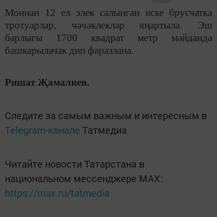
Моннан 12 ел элек салынган иске брусчатка
тротуарлар, чәчәклекләр яңартыла. Эш
барлыгы 1700 квадрат метр мәйданда
башкарылачак дип фаразлана.
Ришат Җамалиев.
Следите за самым важным и интересным в
Telegram-канале
Татмедиа
Читайте новости Татарстана в
национальном мессенджере MАХ:
https://max.ru/tatmedia