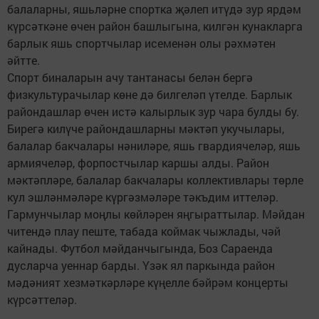
балаларны, яшьләрне спортка җәлеп итүдә зур ярдәм
күрсәткәне өчен район башлыгына, килгән кунакларга
барлык яшь спортчылар исеменән олы рәхмәтен
әйтте.
Спорт биналарын ачу тантанасы белән бергә
физкультурачылар көне дә билгеләп үтелде. Барлык
райондашлар өчен истә калырлык зур чара булды бу.
Бирегә килүче райондашларны мәктәп укучылары,
балалар бакчалары нәниләре, яшь гвардиячеләр, яшь
армиячеләр, форпостчылар каршы алды. Район
мәктәпләре, балалар бакчалары коллективлары төрле
кул эшләнмәләре күргәзмәләре тәкъдим иттеләр.
Гармунчылар моңлы көйләрен яңгыраттылар. Мәйдан
читендә плау пеште, табада коймак чыжлады, чәй
кайнады. Футбол мәйданчыгында, Боз Сараенда
дусларча уеннар барды. Үзәк ял паркында район
мәдәният хезмәткәрләре күңелле бәйрәм концерты
күрсәттеләр.