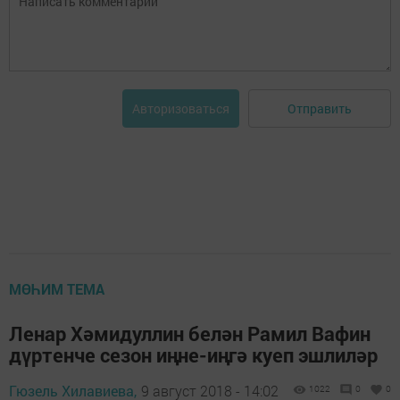
Отправить
Авторизоваться
МӨҺИМ ТЕМА
Ленар Хәмидуллин белән Рамил Вафин
дүртенче сезон иңне-иңгә куеп эшлиләр
Гюзель Хилавиева,
9 август 2018 - 14:02
1022
0
0