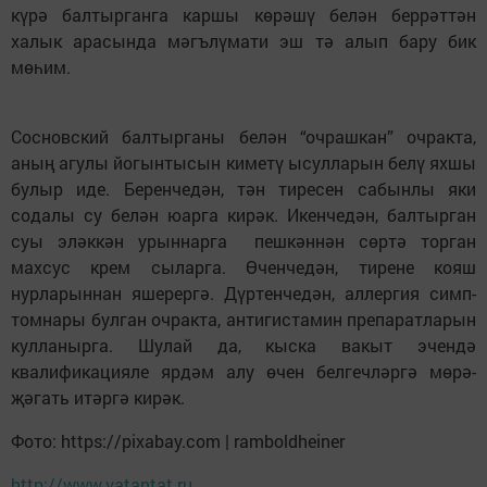
күрә балтырганга каршы көрәшү белән беррәттән
халык арасында мәгълүмати эш тә алып бару бик
мөһим.
Сосновский балтырганы белән “очрашкан” очракта,
аның агулы йогынтысын киметү ысулларын белү яхшы
булыр иде. Бе­ренчедән, тән тиресен сабынлы яки
содалы су белән юарга кирәк. Икен­чедән, бал­тырган
суы эләккән урын­нарга пешкән­нән сөр­тә торган
махсус крем сыларга. Өчен­чедән, тирене кояш
нурларыннан яше­рергә. Дүртен­чедән, аллергия симп­
том­нары булган очракта, антигистамин препаратларын
кулланырга. Шулай да, кыска вакыт эчен­дә
квалификацияле ярдәм алу өчен бел­гечләргә мөрә­
җәгать итәр­­гә кирәк.
Фото: https://pixabay.com | ramboldheiner
http://www.vatantat.ru