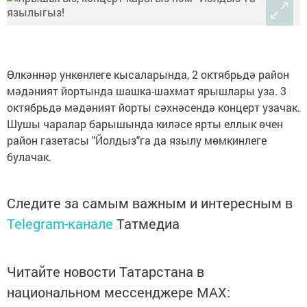
Өлкәннәр ункөнлеге кысаларында, 2 октябрьдә район
мәдәният йортында шашка-шахмат ярышлары уза. 3
октябрьдә мәдәният йорты сәхнәсендә концерт узачак.
Шушы чаралар барышында киләсе ярты еллык өчен
район газетасы "Йолдыз"га да язылу мөмкинлеге
булачак.
Следите за самым важным и интересным в
Telegram-канале
Татмедиа
Читайте новости Татарстана в
национальном мессенджере MАХ: