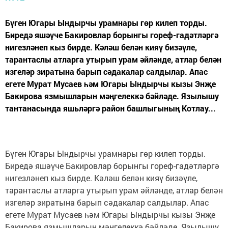
Бүген Югары Ындырчы урамнары гөр килеп торды.
Биредә яшәүче Бакировлар борынгы гореф-гадәтләргә
нигезләнеп кыз бирде. Кәләш белән кияү бизәүле,
тарантаслы атларга утырып урам әйләнде, атлар белән
изгеләр зиратына барып сәдакалар салдылар. Апас
егете Мурат Мусаев һәм Югары Ындырчы кызы Энҗе
Бакирова язмышларын мәңгелеккә бәйләде. Язылышу
тантанасында яшьләргә район башлыгының Котлау...
Бүген Югары Ындырчы урамнары гөр килеп торды.
Биредә яшәүче Бакировлар борынгы гореф-гадәтләргә
нигезләнеп кыз бирде. Кәләш белән кияү бизәүле,
тарантаслы атларга утырып урам әйләнде, атлар белән
изгеләр зиратына барып сәдакалар салдылар. Апас
егете Мурат Мусаев һәм Югары Ындырчы кызы Энҗе
Бакирова язмышларын мәңгелеккә бәйләде. Язылышу