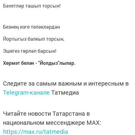
Бәхетләр ташып торсын!
Безнең изге теләкләрдән
Йортыгыз балкып торсын,
Эшегез гөрләп барсын!
Хөрмәт белән - "Йолдыз"лылар.
Следите за самым важным и интересным в
Telegram-канале
Татмедиа
Читайте новости Татарстана в
национальном мессенджере MАХ:
https://max.ru/tatmedia