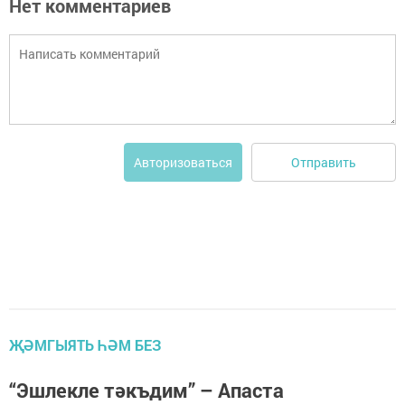
Нет комментариев
Отправить
Авторизоваться
ҖӘМГЫЯТЬ ҺӘМ БЕЗ
“Эшлекле тәкъдим” – Апаста