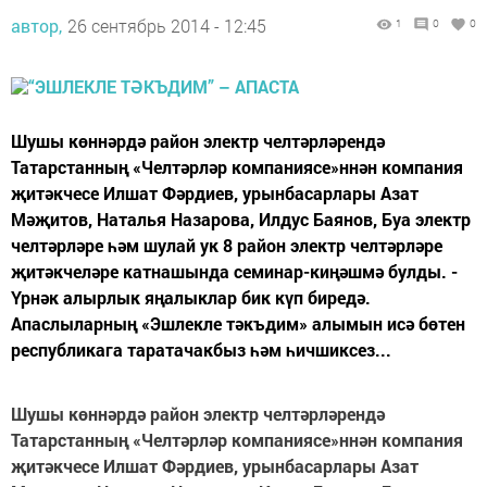
автор,
26 сентябрь 2014 - 12:45
1
0
0
Шушы көннәрдә район электр челтәрләрендә
Татарстанның «Челтәрләр компаниясе»ннән компания
җитәкчесе Илшат Фәрдиев, урынбасарлары Азат
Мәҗитов, Наталья Назарова, Илдус Баянов, Буа электр
челтәрләре һәм шулай ук 8 район электр челтәрләре
җитәкчеләре катнашында семинар-киңәшмә булды. -
Үрнәк алырлык яңалыклар бик күп биредә.
Апаслыларның «Эшлекле тәкъдим» алымын исә бөтен
республикага таратачакбыз һәм һичшиксез...
Шушы көннәрдә район электр челтәрләрендә
Татарстанның «Челтәрләр компаниясе»ннән компания
җитәкчесе Илшат Фәрдиев, урынбасарлары Азат