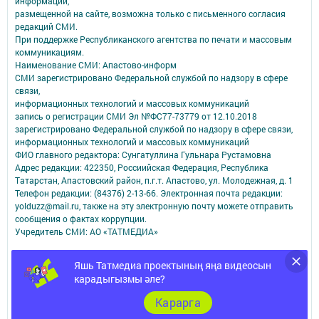
информации,
размещенной на сайте, возможна только с письменного согласия
редакций СМИ.
При поддержке Республиканского агентства по печати и массовым
коммуникациям.
Наименование СМИ: Апастово-информ
СМИ зарегистрировано Федеральной службой по надзору в сфере
связи,
информационных технологий и массовых коммуникаций
запись о регистрации СМИ Эл №ФС77-73779 от 12.10.2018
зарегистрировано Федеральной службой по надзору в сфере связи,
информационных технологий и массовых коммуникаций
ФИО главного редактора: Сунгатуллина Гульнара Рустамовна
Адрес редакции: 422350, Россиийская Федерация, Республика
Татарстан, Апастовский район, п.г.т. Апастово, ул. Молодежная, д. 1
Телефон редакции: (84376) 2-13-66. Электронная почта редакции:
yolduzz@mail.ru, также на эту электронную почту можете отправить
сообщения о фактах коррупции.
Учредитель СМИ: АО «ТАТМЕДИА»
Антикоррупционная политика
Яшь Татмедиа проектының яңа видеосын
АО «ТАТМЕДИА» использует «cookie»
для персонализации сервисов и
карадыгызмы әле?
удобства пользователей сайтом.
Использование «cookie» можно отменить в настройках браузера.
Карарга
Политика конфиденциальности