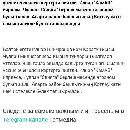
үсеше өчен өлеш кертергә ниятли. Илнар "КамАЗ"
иярләсә, Чулпан "Свияга" берләшмәсендә агроном
булып эшли. Аларга район башлыгының Котлау хаты
һәм истәлекле бүләк тапшырылды.
Балтай егете Илнар Гыймранов һәм Каратун кызы
Чулпан Миңнегалиева Кызыл туйларын билгеләп
үттеләр. Яшь гаилә авылда калырга, туган ягыбызның
үсеше өчен өлеш кертергә ниятли. Илнар "КамАЗ"
иярләсә, Чулпан "Свияга" берләшмәсендә агроном
булып эшли. Аларга район башлыгының Котлау хаты
һәм истәлекле бүләк тапшырылды.
Следите за самым важным и интересным в
Telegram-канале
Татмедиа