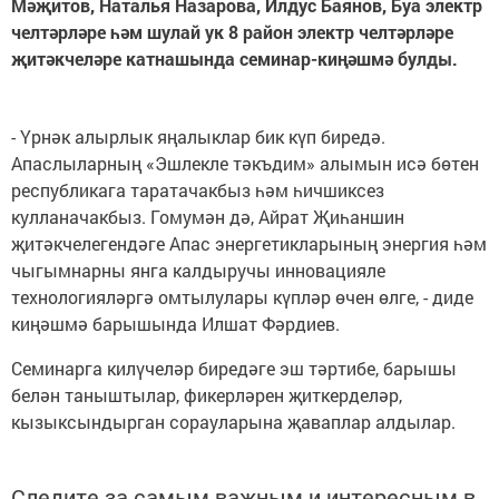
Мәҗитов, Наталья Назарова, Илдус Баянов, Буа электр
челтәрләре һәм шулай ук 8 район электр челтәрләре
җитәкчеләре катнашында семинар-киңәшмә булды.
- Үрнәк алырлык яңалыклар бик күп биредә.
Апаслыларның «Эшлекле тәкъдим» алымын исә бөтен
республикага таратачакбыз һәм һичшиксез
кулланачакбыз. Гомумән дә, Айрат Җиһаншин
җитәкчелегендәге Апас энергетикларының энергия һәм
чыгымнарны янга калдыручы инновацияле
технологияләргә омтылулары күпләр өчен өлге, - диде
киңәшмә барышында Илшат Фәрдиев.
Семинарга килүчеләр биредәге эш тәртибе, барышы
белән таныштылар, фикерләрен җиткерделәр,
кызыксындырган сорауларына җаваплар алдылар.
Следите за самым важным и интересным в