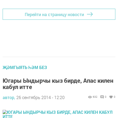
Перейти на страницу новости
ҖӘМГЫЯТЬ ҺӘМ БЕЗ
Югары Ындырчы кыз бирде, Апас килен
кабул итте
автор,
26 сентябрь 2014 - 12:20
632
0
0