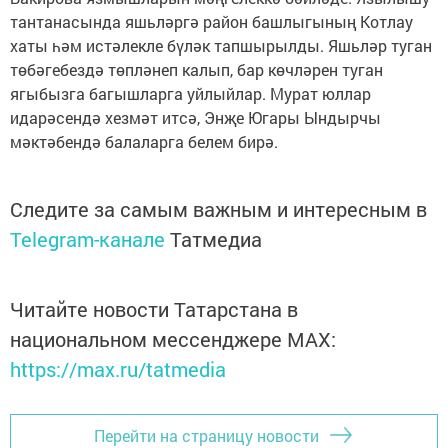
тантанасында яшьләргә район башлыгының Котлау
хаты һәм истәлекле бүләк тапшырылды. Яшьләр туган
төбәгебездә төпләнеп калып, бар көчләрен туган
ягыбызга багышларга уйлыйлар. Мурат юллар
идарәсендә хезмәт итсә, Энҗе Югары Ындырчы
мәктәбендә балаларга белем бирә.
Следите за самым важным и интересным в
Telegram-канале
Татмедиа
Читайте новости Татарстана в
национальном мессенджере MАХ:
https://max.ru/tatmedia
Перейти на страницу новости