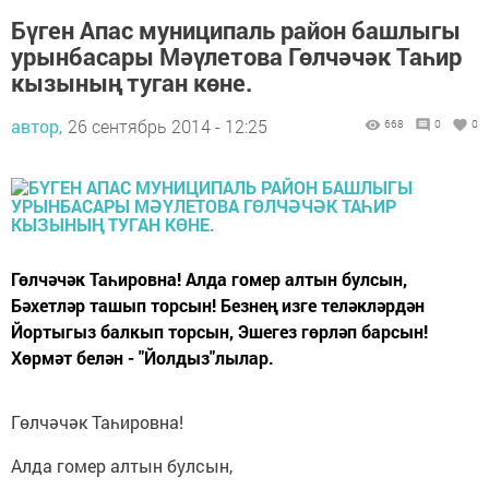
Бүген Апас муниципаль район башлыгы
урынбасары Мәүлетова Гөлчәчәк Таһир
кызының туган көне.
автор,
26 сентябрь 2014 - 12:25
668
0
0
Гөлчәчәк Таһировна! Алда гомер алтын булсын,
Бәхетләр ташып торсын! Безнең изге теләкләрдән
Йортыгыз балкып торсын, Эшегез гөрләп барсын!
Хөрмәт белән - "Йолдыз"лылар.
Гөлчәчәк Таһировна!
Алда гомер алтын булсын,