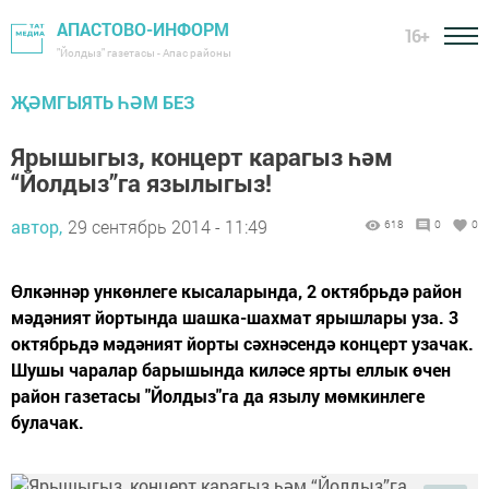
АПАСТОВО-ИНФОРМ
16+
"Йолдыз" газетасы - Апас районы
ҖӘМГЫЯТЬ ҺӘМ БЕЗ
Ярышыгыз, концерт карагыз һәм
“Йолдыз”га язылыгыз!
автор,
29 сентябрь 2014 - 11:49
618
0
0
Өлкәннәр ункөнлеге кысаларында, 2 октябрьдә район
мәдәният йортында шашка-шахмат ярышлары уза. 3
октябрьдә мәдәният йорты сәхнәсендә концерт узачак.
Шушы чаралар барышында киләсе ярты еллык өчен
район газетасы "Йолдыз"га да язылу мөмкинлеге
булачак.