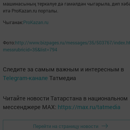
машинасының теркәлүе дә гамәлдән чыгарыла, дип хәб
итә ProKazan.ru порталы.
Чыганак:
ProKazan.ru
Фото:
http://www.bizpages.ru/messages/35/503767/index.h
messrubricid=35&list=794
Следите за самым важным и интересным в
Telegram-канале
Татмедиа
Читайте новости Татарстана в национальном
мессенджере MАХ:
https://max.ru/tatmedia
Перейти на страницу новости