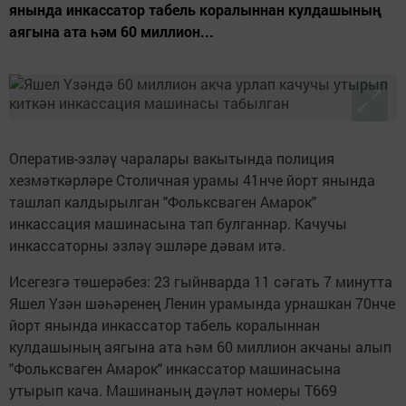
янында инкассатор табель коралыннан кулдашының
аягына ата һәм 60 миллион...
Оператив-эзләү чаралары вакытында полиция
хезмәткәрләре Столичная урамы 41нче йорт янында
ташлап калдырылган "Фольксваген Амарок"
инкассация машинасына тап булганнар. Качучы
инкассаторны эзләү эшләре дәвам итә.
Исегезгә төшерәбез: 23 гыйнварда 11 сәгать 7 минутта
Яшел Үзән шәһәренең Ленин урамында урнашкан 70нче
йорт янында инкассатор табель коралыннан
кулдашының аягына ата һәм 60 миллион акчаны алып
"Фольксваген Амарок" инкассатор машинасына
утырып кача. Машинаның дәүләт номеры Т669