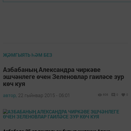
ҖӘМГЫЯТЬ ҺӘМ БЕЗ
Азбабаның Александра чиркәве
эшчәнлеге өчен Зеленовлар гаиләсе зур
көч куя
автор,
22 гыйнвар 2015 - 06:01
606
0
0