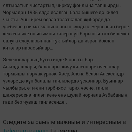
ялтыратып чистартып, чиркәү фондына тапшырды.
Чормадан 1935 елда ясалган бала бишеге дә килеп
чыкты. Аны ирем бераз төзәткәләп җибәрде дә
үзебезнең өй матчасына асып куйдык. Берсеннән-берсе
кечкенә ике оныгымны хәзер шул борынгы тал бишеккә
салуга елауларыннан туктыйлар да изрәп йоклап
китәләр нарасыйлар...
Зеленовларның бүген инде 8 оныгы бар.
Авылдашлары, балалары кияү-киленнәре өчен алар
тормышы һәрчак үрнәк. Хәер, Алена белән Александр
үзләре дә күп балалы гаиләләрдә үскәннәр. Буыннар
чылбыры, әти-әни тәрбиясе тарих чөенә, гаилә
шәҗәрәсенә ипләп кенә әнә шулай чорнала Азбабаның
гади бер чуваш гаиләсендә .
Следите за самым важным и интересным в
Telegram-канале
Татмедиа