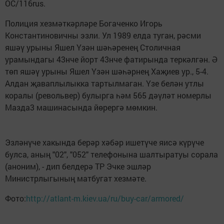
ОС/116rus.
Полиция хезмәткәрләре Богаченко Игорь
Константиновичны эзли. Ул 1989 елда туган, рәсми
яшәү урыны Яшел Үзән шәһәренең Столичная
урамындагы 43нче йорт 43нче фатирында теркәлгән. Ә
төп яшәү урыны Яшел Үзән шәһәрнең Хаҗиев ур., 5-4.
Алдан җаваплылыкка тартылмаган. Үзе белән утлы
коралы (револьвер) булырга һәм 565 дәүләт номерлы
Мазда3 машинасында йөрергә мөмкин.
Эзләнүче хакында берәр хәбәр ишетүче яисә күрүче
булса, аның "02", "052" телефонына шалтыратуы сорала
(аноним), - дип белдерә ТР Эчке эшләр
Министрлыгының матбугат хезмәте.
Фото:
http://atlant-m.kiev.ua/ru/buy-car/armored/