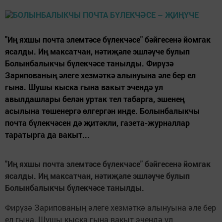
"Иң яхшы почта элемтәсе бүлекчәсе" бәйгесенә йомгак
ясалды. Иң максатчан, нәтиҗәле эшләүче булып
Болынбалыкчы бүлекчәсе танылды. Фирүзә
Зарипованың әлеге хезмәткә алынуына әле бер ел
гына. Шушы кыска гына вакыт эчендә ул
авылдашлары белән уртак тел табарга, эшенең
асылына төшенергә өлгергән инде. Болынбалыкчы
почта бүлекчәсен дә җитәкли, газета-журналлар
таратырга да вакыт...
"Иң яхшы почта элемтәсе бүлекчәсе" бәйгесенә йомгак
ясалды. Иң максатчан, нәтиҗәле эшләүче булып
Болынбалыкчы бүлекчәсе танылды.
Фирүзә Зарипованың әлеге хезмәткә алынуына әле бер
ел гына. Шушы кыска гына вакыт эчендә ул