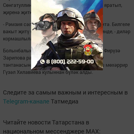
Сөнгатуллина эшли. Дүрт елдан бирле эшен яратып,
җиренә җиткереп башкара ул.
- Рәмзия сәламләп үткәч, күңелләр булып китә. Билгеле
вакыт җитү белән килүен көтә башлыйбыз инде, - диләр
кормашлылар.
Болынбалыкчы почта бүлекчәсе җитәкчесе Фирүзә
Зарипова район үзәгенә Үзәк чыршыны ябу
тантанасына чакырылып хөрмәтләнде, баш мөхәррир
Гүзәл Хилавиева кулыннан бүләк алды.
Следите за самым важным и интересным в
Telegram-канале
Татмедиа
Читайте новости Татарстана в
национальном мессенджере MАХ: