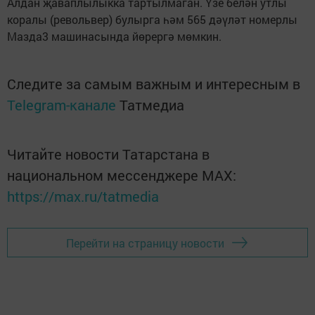
Алдан җаваплылыкка тартылмаган. Үзе белән утлы
коралы (револьвер) булырга һәм 565 дәүләт номерлы
Мазда3 машинасында йөрергә мөмкин.
Следите за самым важным и интересным в
Telegram-канале
Татмедиа
Читайте новости Татарстана в
национальном мессенджере MАХ:
https://max.ru/tatmedia
Перейти на страницу новости