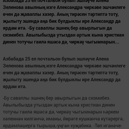
Азбабада 25 ел почтальон булып эшләүче Алена
Зеленова авылның изге Александра чиркәве эшчәнлеге
өчен дә җаваплы хәзер. Аның тирәсен тәртиптә тоту,
җылыту эшендә аңа бик булдыклы ире Александр да
ярдәм итә. -Бу саваплы эшнең бер авырлыгын да
сизмибез. Авылыбызда утыздан артык кына христиан
динен тотучы гаилә яшәсә дә, чиркәү чыгымнарын...
Азбабада 25 ел почтальон булып эшләүче Алена
Зеленова авылның изге Александра чиркәве эшчәнлеге
өчен дә җаваплы хәзер.
Аның тирәсен тәртиптә тоту,
җылыту эшендә аңа бик булдыклы ире Александр да
ярдәм итә.
-Бу саваплы эшнең бер авырлыгын да сизмибез.
Авылыбызда утыздан артык кына христиан динен
тотучы гаилә яшәсә дә, чиркәү чыгымнарын һәркем
хәленнән килгәнчә, иманы, йөрәге кушканча күтәрергә,
ярдәмләшергә тырыша,-уңган хуҗабикә. -Төп иганәче-