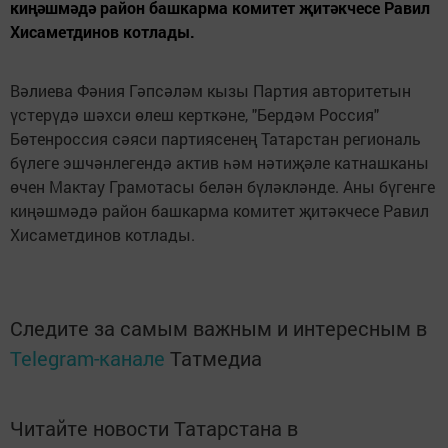
киңәшмәдә район башкарма комитет җитәкчесе Равил
Хисаметдинов котлады.
Вәлиева Фәния Гәпсәләм кызы Партия авторитетын
үстерүдә шәхси өлеш керткәне, "Бердәм Россия"
Бөтенроссия сәяси партиясенең Татарстан региональ
бүлеге эшчәнлегендә актив һәм нәтиҗәле катнашканы
өчен Мактау Грамотасы белән бүләкләнде. Аны бүгенге
киңәшмәдә район башкарма комитет җитәкчесе Равил
Хисаметдинов котлады.
Следите за самым важным и интересным в
Telegram-канале
Татмедиа
Читайте новости Татарстана в