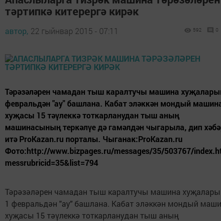
тәртипкә китерергә кирәк
автор,
22 гыйнвар 2015 - 07:11
592
0
Тәрәзәләрен чамадан тыш каралтучы машина хуҗалары
февральдән "ау" башлана. Кабат эләккән мондый машин
хуҗасы 15 тәүлеккә тоткарланудан тыш аның
машинасының теркәлүе дә гамәлдән чыгарыла, дип хәбә
итә ProKazan.ru порталы. Чыганак:ProKazan.ru
Фото:http://www.bizpages.ru/messages/35/503767/index.h
messrubricid=35&list=794
Тәрәзәләрен чамадан тыш каралтучы машина хуҗалары
1 февральдән "ау" башлана. Кабат эләккән мондый маш
хуҗасы 15 тәүлеккә тоткарланудан тыш аның