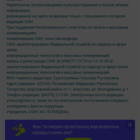
Перепечатка, воспроизведение и распространение в любом объеме
информации,
размещенной на сайте, возможна только с письменного согласия
редакций СМИ.
При поддержке Республиканского агентства по печати и массовым
коммуникациям.
Наименование СМИ: Апастово-информ
СМИ зарегистрировано Федеральной службой по надзору в сфере
связи,
информационных технологий и массовых коммуникаций
запись о регистрации СМИ Эл №ФС77-73779 от 12.10.2018
зарегистрировано Федеральной службой по надзору в сфере связи,
информационных технологий и массовых коммуникаций
ФИО главного редактора: Сунгатуллина Гульнара Рустамовна
Адрес редакции: 422350, Россиийская Федерация, Республика
Татарстан, Апастовский район, п.г.т. Апастово, ул. Молодежная, д. 1
Телефон редакции: (84376) 2-13-66. Электронная почта редакции:
yolduzz@mail.ru, также на эту электронную почту можете отправить
сообщения о фактах коррупции.
Учредитель СМИ: АО «ТАТМЕДИА»
Антикоррупционная политика
Яшь Татмедиа проектының яңа видеосын
АО «ТАТМЕДИА» использует «cookie»
для персонализации сервисов и
карадыгызмы әле?
удобства пользователей сайтом.
Использование «cookie» можно отменить в настройках браузера.