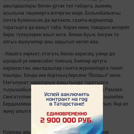
авылдашлары белән уртак тел табарга, эшенең
асылына төшенергә өлгергән инде. Болынбалыкчы
почта бүлекчәсен дә җитәкли, газета-журналлар
таратырга да вакыт таба. Кирәк икән, товарын китереп
бирә, түләүләрен алып китә. Өлкән буын, бигрәк тә
ялгыз яшәүчеләр аны зарыгып көтеп ала.
- Кешегә хөрмәт, итагать белән карасаң, үзеңә дә
шундый ук мөнәсәбәт тоясың. Бәяләр артуга
карамастан, авылдашлар газета-журналларга теләп
язылды. Бездә ике йортның берсенә "Йолдыз" килә.
Мәгълүмат чараларын вакытында таратырга
тырышабыз. Кормаш авылы хат ташучысы Рәмзия
Сөнгатуллина белән аңлашып, ярдәмләшеп эшлибез.
Бердәмлекнең, тырышлыкның нәтиҗәсе булып, Яңа ел
җиңү алып килде, - ди мөдир үзе.
Кормаш авылында хат ташучы булып Рәмзия