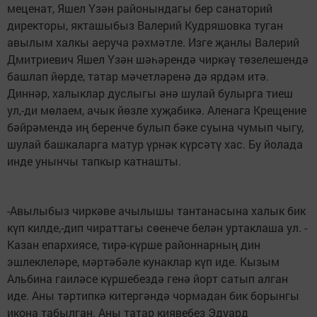
меценат, Яшел Үзән районындагы бер санаторий
директоры, якташыбыз Валерий Кудряшовка туган
авылым халкы аеруча рәхмәтле. Изге җанлы Валерий
Дмитриевич Яшел Үзән шәһәрендә чиркәү төзелешендә
башлап йөрде, татар мәчетләренә дә ярдәм итә.
Диннәр, халыклар дуслыгы әнә шулай булырга тиеш
ул,-ди мөлаем, ачык йөзле хуҗабикә. Аленага Крещение
бәйрәмендә иң беренче булып бәке суына чумып чыгу,
шулай башкаларга матур үрнәк күрсәтү хас. Бу йолада
инде унынчы тапкыр катнашты.
-Авылыбыз чиркәве ачылышы тантанасына халык бик
күп килде,-дип чираттагы сөенече белән уртаклаша ул. -
Казан епархиясе, тирә-күрше районнарның дин
эшлеклеләре, мәртәбәле кунаклар күп иде. Кызым
Альбина гаиләсе күршебездә генә йорт сатып алган
иде. Аны тәртипкә китергәндә чормадан бик борынгы
икона табылган. Аны татар киявебез Эдуард