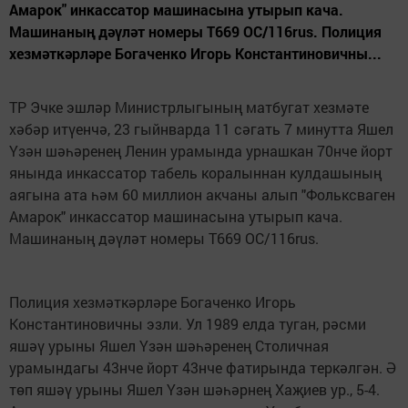
Амарок" инкассатор машинасына утырып кача.
Машинаның дәүләт номеры Т669 ОС/116rus. Полиция
хезмәткәрләре Богаченко Игорь Константиновичны...
ТР Эчке эшләр Министрлыгының матбугат хезмәте
хәбәр итүенчә, 23 гыйнварда 11 сәгать 7 минутта Яшел
Үзән шәһәренең Ленин урамында урнашкан 70нче йорт
янында инкассатор табель коралыннан кулдашының
аягына ата һәм 60 миллион акчаны алып "Фольксваген
Амарок" инкассатор машинасына утырып кача.
Машинаның дәүләт номеры Т669 ОС/116rus.
Полиция хезмәткәрләре Богаченко Игорь
Константиновичны эзли. Ул 1989 елда туган, рәсми
яшәү урыны Яшел Үзән шәһәренең Столичная
урамындагы 43нче йорт 43нче фатирында теркәлгән. Ә
төп яшәү урыны Яшел Үзән шәһәрнең Хаҗиев ур., 5-4.