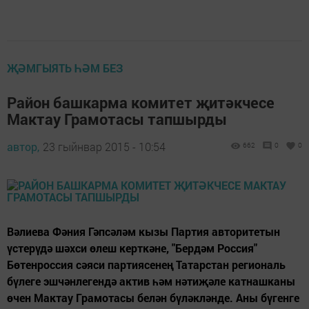
ҖӘМГЫЯТЬ ҺӘМ БЕЗ
Район башкарма комитет җитәкчесе
Мактау Грамотасы тапшырды
автор,
23 гыйнвар 2015 - 10:54
662
0
0
Вәлиева Фәния Гәпсәләм кызы Партия авторитетын
үстерүдә шәхси өлеш керткәне, "Бердәм Россия"
Бөтенроссия сәяси партиясенең Татарстан региональ
бүлеге эшчәнлегендә актив һәм нәтиҗәле катнашканы
өчен Мактау Грамотасы белән бүләкләнде. Аны бүгенге