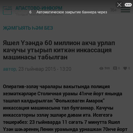
АПАСТОВО-ИНФОРМ
16+
5
Автоматическое закрытие баннера через
"Йолдыз" газетасы - Апас районы
ҖӘМГЫЯТЬ ҺӘМ БЕЗ
Яшел Үзәндә 60 миллион акча урлап
качучы утырып киткән инкассация
машинасы табылган
автор,
23 гыйнвар 2015 - 13:20
566
0
0
Оператив-эзләү чаралары вакытында полиция
хезмәткәрләре Столичная урамы 41нче йорт янында
ташлап калдырылган "Фольксваген Амарок"
инкассация машинасына тап булганнар. Качучы
инкассаторны эзләү эшләре дәвам итә. Исегезгә
төшерәбез: 23 гыйнварда 11 сәгать 7 минутта Яшел
Үзән шәһәренең Ленин урамында урнашкан 70нче йорт