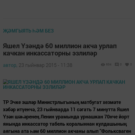
ҖӘМГЫЯТЬ ҺӘМ БЕЗ
Яшел Үзәндә 60 миллион акча урлап
качкан инкассаторны эзлиләр
автор,
23 гыйнвар 2015 - 11:38
634
0
0
ТР Эчке эшләр Министрлыгының матбугат хезмәте
хәбәр итүенчә, 23 гыйнварда 11 сәгать 7 минутта Яшел
Үзән шәһәренең Ленин урамында урнашкан 70нче йорт
янында инкассатор табель коралыннан кулдашының
аягына ата һәм 60 миллион акчаны алып "Фольксваген