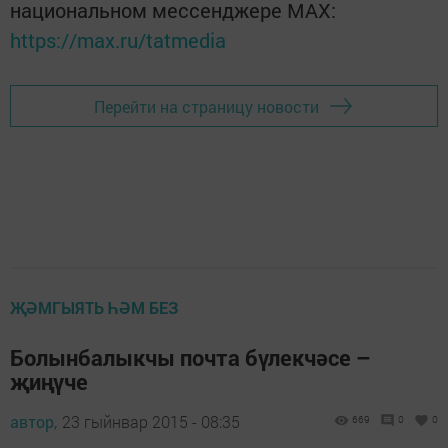
национальном мессенджере MАХ:
https://max.ru/tatmedia
Перейти на страницу новости
ҖӘМГЫЯТЬ ҺӘМ БЕЗ
Болынбалыкчы почта бүлекчәсе –
җиңүче
автор,
23 гыйнвар 2015 - 08:35
669
0
0