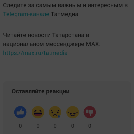
Следите за самым важным и интересным в
Telegram-канале
Татмедиа
Читайте новости Татарстана в
национальном мессенджере MАХ:
https://max.ru/tatmedia
Оставляйте реакции
0
0
0
0
0