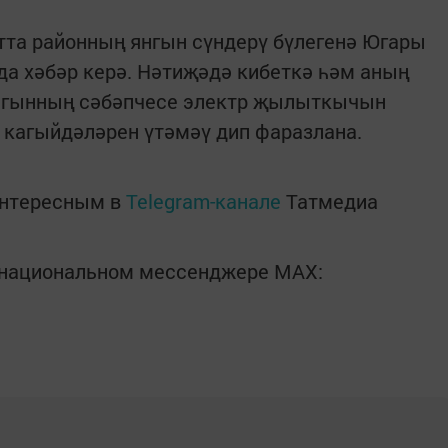
утта районның янгын сүндерү бүлегенә Югары
а хәбәр керә. Нәтиҗәдә кибеткә һәм аның
Янгынның сәбәпчесе электр җылыткычын
кагыйдәләрен үтәмәү дип фаразлана.
интересным в
Telegram-канале
Татмедиа
в национальном мессенджере MАХ: