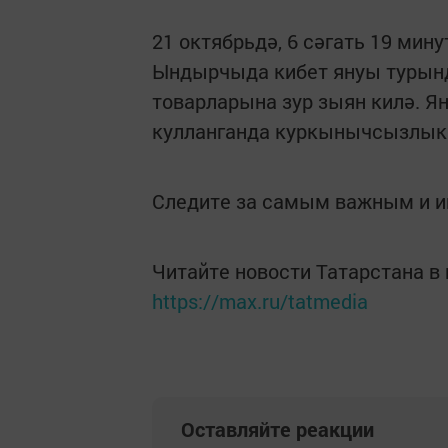
21 октябрьдә, 6 сәгать 19 мин
Ындырчыда кибет януы турынд
товарларына зур зыян килә. 
кулланганда куркынычсызлык 
Следите за самым важным и 
Читайте новости Татарстана 
https://max.ru/tatmedia
Оставляйте реакции