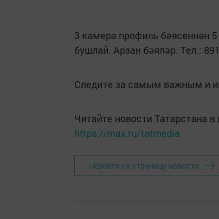
3 камера профиль бәясеннән 5
бушлай. Арзан бәяләр. Тел.: 89
Следите за самым важным и 
Читайте новости Татарстана 
https://max.ru/tatmedia
Перейти на страницу новости