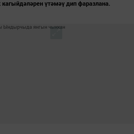
кагыйдәләрен үтәмәү дип фаразлана.