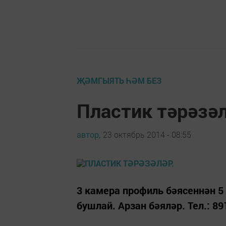
ҖӘМГЫЯТЬ ҺӘМ БЕЗ
Пластик тәрәзәл
автор,
23 октябрь 2014 - 08:55
3 камера профиль бәясеннән 5
бушлай. Арзан бәяләр. Тел.: 8