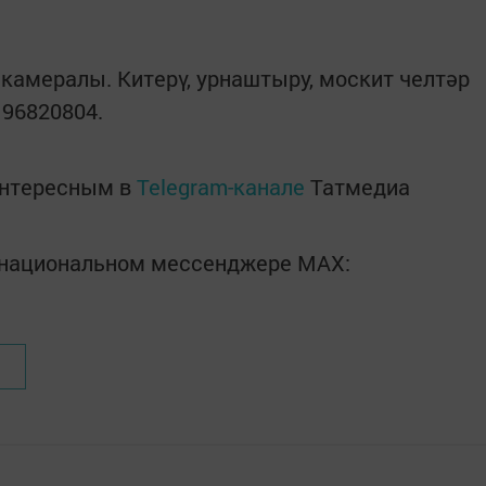
 камералы. Китерү, урнаштыру, москит челтәр
196820804.
интересным в
Telegram-канале
Татмедиа
в национальном мессенджере MАХ: