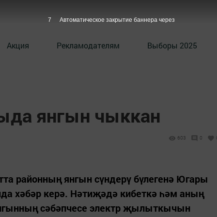
6
Автоматическое закрытие баннера через
Акция
Рекламодателям
Выборы 2025
да янгын чыккан
603
0
нутта районның янгын сүндерү бүлегенә Югары
а хәбәр керә. Нәтиҗәдә кибеткә һәм аның
Янгынның сәбәпчесе электр җылыткычын