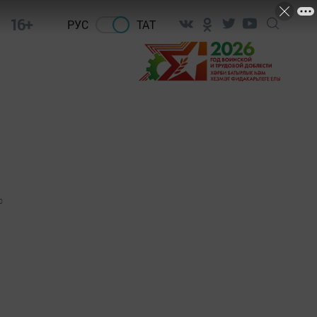
16+
РУС
ТАТ
0