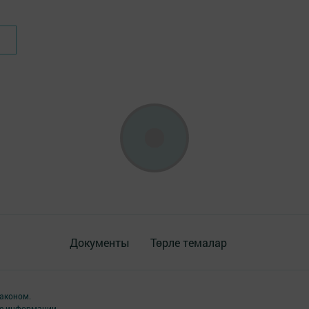
Документы
Төрле темалар
аконом.
ме информации,