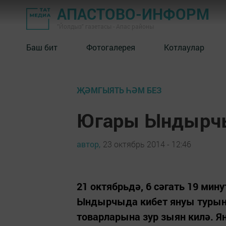
АПАСТОВО-ИНФОРМ
"Йолдыз" газетасы - Апас районы
Баш бит
Фотогалерея
Котлаулар
ҖӘМГЫЯТЬ ҺӘМ БЕЗ
Югары Ындырчы
автор,
23 октябрь 2014 - 12:46
21 октябрьдә, 6 сәгать 19 ми
Ындырчыда кибет януы турынд
товарларына зур зыян килә. 