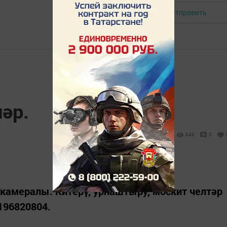
Отправить
Авторизоваться
әр.
649
0
 камералы. Китерү, урнаштыру, москит челтәр
9196820804.