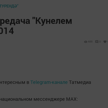
ТУРЕНДӘ"
редача "Кунелем
014
655
0
интересным в
Telegram-канале
Татмедиа
в национальном мессенджере MАХ: