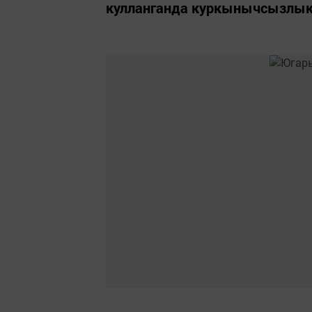
кулланганда куркынычсызлык 