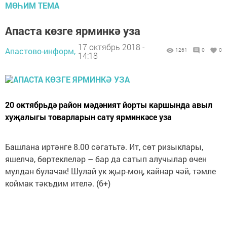
МӨҺИМ ТЕМА
Апаста көзге ярминкә уза
17 октябрь 2018 -
Апастово-информ,
1261
0
0
14:18
20 октябрьдә район мәдәният йорты каршында авыл
хуҗалыгы товарларын сату ярминкәсе уза
Башлана иртәнге 8.00 сәгатьтә. Ит, сөт ризыклары,
яшелчә, бөртеклеләр – бар да сатып алучылар өчен
мулдан булачак! Шулай ук җыр-моң, кайнар чәй, тәмле
коймак тәкъдим ителә. (6+)