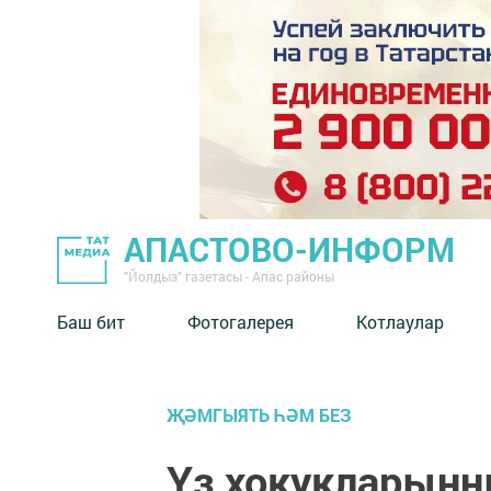
АПАСТОВО-ИНФОРМ
"Йолдыз" газетасы - Апас районы
Баш бит
Фотогалерея
Котлаулар
ҖӘМГЫЯТЬ ҺӘМ БЕЗ
Үз хокукларыңн