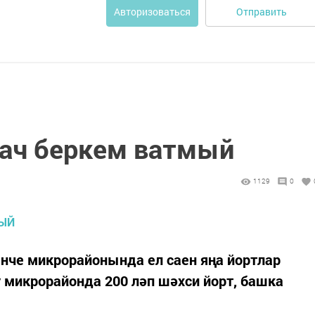
Отправить
Авторизоваться
гач беркем ватмый
1129
0
нче микрорайонында ел саен яңа йортлар
у микрорайонда 200 ләп шәхси йорт, башка