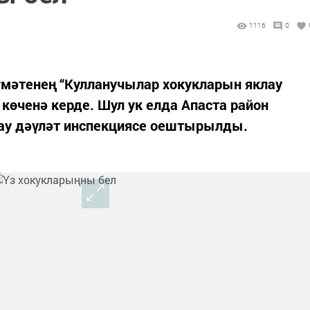
1116
0
күмәтенең “Кулланучылар хокукларын яклау
көченә керде. Шул ук елда Апаста район
ау дәүләт инспекциясе оештырылды.