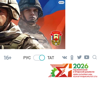
16+
РУС
ТАТ