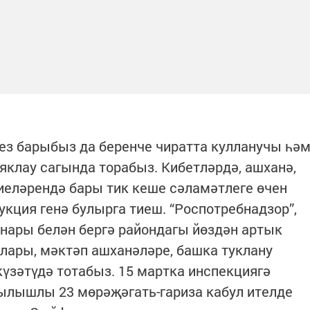
Без барыбыз да беренче чиратта кулланучы һә
яклау сагында торабыз. Кибетләрдә, ашханә,
иеләрендә бары тик кеше сәламәтлеге өчен
ция генә булырга тиеш. “Роспотребнадзор”,
ннары белән бергә райондагы йөздән артык
алары, мәктәп ашханәләре, башка туклану
үзәтүдә тотабыз. 15 мартка инспекциягә
гылышлы 23 мөрәҗәгать-гариза кабул ителде