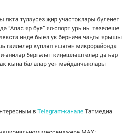
ы якта түләүсез җир участоклары бүленеп
дә “Апас яр буе” ял-спорт урыны төзелеше
лекста инде быел ук берничә чаңгы ярышы
шь гаиләләр күпләп яшәгән микрорайонда
Әти-әниләр бергәләп киңәшләштеләр дә һәр
нак кына балалар уен мәйданчыклары
интересным в
Telegram-канале
Татмедиа
в национальном мессенджере MАХ: