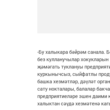
-Бу халыкара бәйрәм санала. 
без кулланучылар хокукларын 
җәмәгать туклануы предприят
куркынычсыз, сыйфатлы продук
башка хезмәтләр, дәүләт орга
сату нокталары, балалар бакч
предприятиеләре эшен даими к
халыктан сәүдә хезмәтенә ка