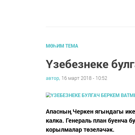
МӨҺИМ ТЕМА
Үзебезнеке бул
автор,
16 март 2018 - 10:52
Апасның Черкен ягындагы ике
калка. Генераль план буенча б
корылмалар төзеләчәк.