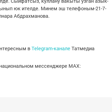
де. Сыйфатсыз, куллану вакыты узган азык-
лынып юк ителде. Минем эш телефоным-21-7-
өлнара Абдрахманова.
интересным в
Telegram-канале
Татмедиа
в национальном мессенджере MАХ: