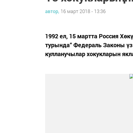
автор,
16 март 2018 - 13:36
1992 ел, 15 мартта Россия Хө
турында” Федераль Законы үз 
кулланучылар хокукларын якл