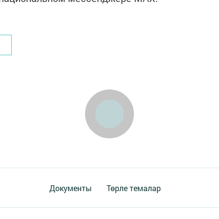
Документы
Төрле темалар