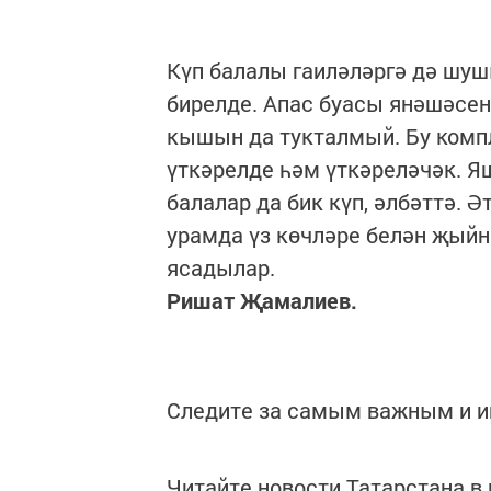
Күп балалы гаиләләргә дә шуш
бирелде. Апас буасы янәшәсен
кышын да тукталмый. Бу комп
үткәрелде һәм үткәреләчәк. Я
балалар да бик күп, әлбәттә. 
урамда үз көчләре белән җый
ясадылар.
Ришат Җамалиев.
Следите за самым важным и 
Читайте новости Татарстана 