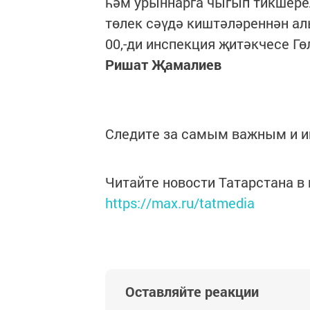
һәм урыннарга чыгып тикшерел
төлек сәүдә киштәләреннән а
00,-ди инспекция җитәкчесе Г
Ришат Җамалиев
Следите за самым важным и 
Читайте новости Татарстана 
https://max.ru/tatmedia
Оставляйте реакции