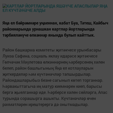
Яңа ел бәйрәмнәре уңаеннан, кабат Буа, Тәтеш, Кайбыч
районнарында урнашкан картлар йортларында
тәрбияләнүче өлкәннәр янында булып кайттык.
Район башкарма комитеты җитәкчесе урынбасары
Луиза Сафина, социаль яклау идарәсе җитәкчесе
Гөлчәчәк Мәүлетова өлкәннәрнең һәрберсенең хәлен
белеп, район башлыгының Яңа ел котлауларын
җиткерделәр һәм күчтәнәчләр тапшырдылар.
Райондашларыбыз безне сагынып көтеп торганнар.
Һәрвакыттагыча иң матур киемнәрен киеп, барысы
бергә җыелганнар иде. Һәрберсе хәлен сөйләргә, Апас
турында сорашырга ашыкты. Күчтәнәчләр өчен
рәхмәтләрен ирештерергә дә онытмадылар.