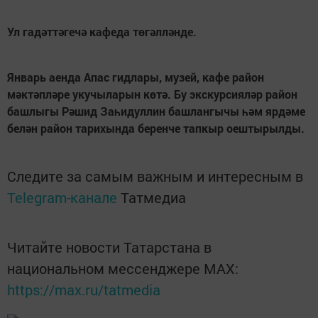
Ул гадәттәгечә кафеда төгәлләнде.
Январь аенда Апас гидлары, музей, кафе район
мәктәпләре укучыларын көтә. Бу экскурсияләр район
башлыгы Рәшид Заһидуллин башлангычы һәм ярдәме
белән район тарихында беренче тапкыр оештырылды.
Следите за самым важным и интересным в
Telegram-канале
Татмедиа
Читайте новости Татарстана в
национальном мессенджере MАХ:
https://max.ru/tatmedia