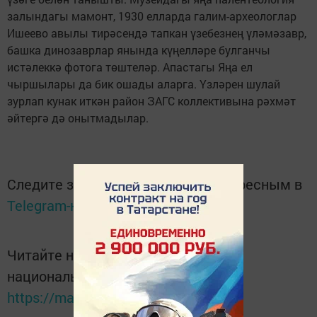
залындагы мамонт, 1930 елларда галим-археологлар
Ишеево авылы тирәсендә тапкан үзебезнең үләмәзавр,
башка динозаврлар янында күңелләре булганчы
истәлеккә фотога төштеләр. Апастагы Яңа ел
чыршылары да бик ошады аларга. Үзләрен шулай
зурлап кунак иткән район ЗАГС коллективына рәхмәт
әйтергә дә онытмадылар.
Следите за самым важным и интересным в
Telegram-канале
Татмедиа
Читайте новости Татарстана в
национальном мессенджере MАХ:
https://max.ru/tatmedia