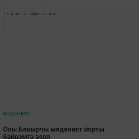
МӘДӘНИЯТ
Олы Бакырчы мәдәният йорты
бәйрәмгә әзер