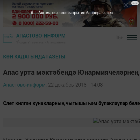
5
Автоматическое закрытие баннера через
АПАСТОВО-ИНФОРМ
16+
"Йолдыз" газетасы - Апас районы
КӨН КАДАГЫНДА ГАЗЕТЫ
Апас урта мәктәбендә Юнармиячеләрнең 
Апастово-информ,
22 декабрь 2018 - 14:08
Слет килгән кунакларның чыгышы һәм бүләкләүләр белә