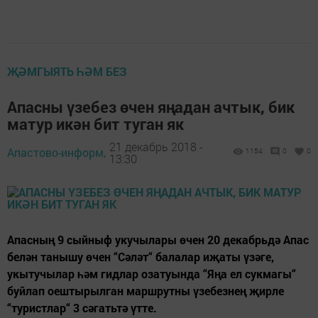
ҖӘМГЫЯТЬ ҺӘМ БЕЗ
Апасны үзебез өчен яңадан ачтык, бик
матур икән бит туган як
21 декабрь 2018 -
Апастово-информ,
1154
0
0
13:30
Апасның 9 сыйныф укучылары өчен 20 декабрьдә Апас
белән танышу өчен “Сәләт“ балалар иҗаты үзәге,
укытучылар һәм гидлар озатуында “Яңа ел сукмагы“
буйлап оештырылган маршрутны үзебезнең җирле
“туристлар“ 3 сәгатьтә үтте.