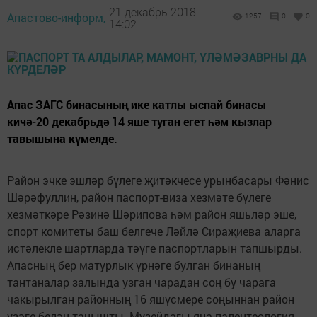
21 декабрь 2018 -
Апастово-информ,
1257
0
0
14:02
Апас ЗАГС бинасының ике катлы ыспай бинасы
кичә-20 декабрьдә 14 яше туган егет һәм кызлар
тавышына күмелде.
Район эчке эшләр бүлеге җитәкчесе урынбасары Фәнис
Шәрәфуллин, район паспорт-виза хезмәте бүлеге
хезмәткәре Рәзинә Шәрипова һәм район яшьләр эше,
спорт комитеты баш белгече Ләйлә Сираҗиева аларга
истәлекле шартларда тәүге паспортларын тапшырды.
Апасның бер матурлык үрнәге булган бинаның
тантаналар залында узган чарадан соң бу чарага
чакырылган районның 16 яшүсмере соңыннан район
үзәге белән танышты. Музейдагы яңа палентеология