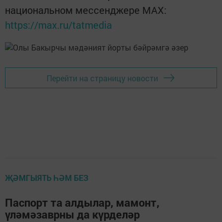
национальном мессенджере MАХ:
https://max.ru/tatmedia
Перейти на страницу новости
ҖӘМГЫЯТЬ ҺӘМ БЕЗ
Паспорт та алдылар, мамонт,
үләмәзаврны да күрделәр