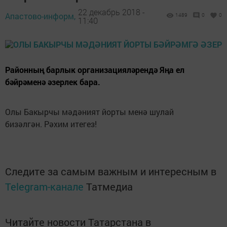
22 декабрь 2018 -
Апастово-информ,
1489
0
0
11:40
Районның барлык организацияләрендә Яңа ел
бәйрәменә әзерлек бара.
Олы Бакырчы мәдәният йорты менә шулай
бизәлгән. Рәхим итегез!
Следите за самым важным и интересным в
Telegram-канале
Татмедиа
Читайте новости Татарстана в