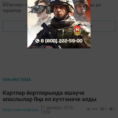
Перейти на страницу новости
МӨҺИМ ТЕМА
Картлар йортларында яшәүче
апаслылар Яңа ел күчтәнәче алды
21 декабрь 2018 -
Апастово-информ,
1626
0
0
13:50