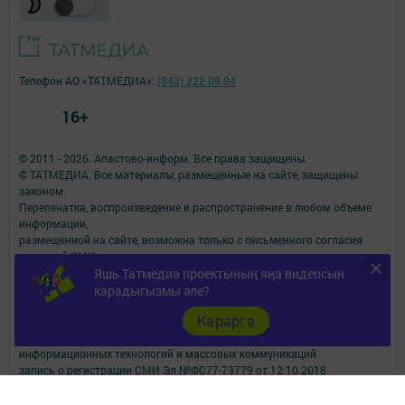
Телефон АО «ТАТМЕДИА»:
(843) 222 09 84
16+
© 2011 - 2026. Апастово-информ. Все права защищены.
© ТАТМЕДИА. Все материалы, размещенные на сайте, защищены
законом.
Перепечатка, воспроизведение и распространение в любом объеме
информации,
размещенной на сайте, возможна только с письменного согласия
редакций СМИ.
При поддержке Республиканского агентства по печати и массовым
Яшь Татмедиа проектының яңа видеосын
коммуникациям.
карадыгызмы әле?
Наименование СМИ: Апастово-информ
Карарга
СМИ зарегистрировано Федеральной службой по надзору в сфере
связи,
информационных технологий и массовых коммуникаций
запись о регистрации СМИ Эл №ФС77-73779 от 12.10.2018
зарегистрировано Федеральной службой по надзору в сфере связи,
информационных технологий и массовых коммуникаций