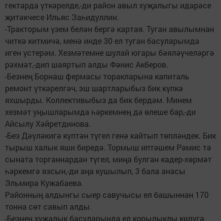
гектарда үткәрелде,-ди район авыл хуҗалыгы идарәсе
җитәкчесе Ильяс Заһидуллин.
-Тракторым үзем белән бергә картая. Туган авылымнан
читкә китмичә, менә инде 30 ел туган басуларымда
иген үстерәм. Хезмәтемне шулай югары бәяләүчеләргә
рәхмәт,-дип шаяртып алды Фәнис Акберов.
-Безнең Борнаш фермасы торакларына капиталь
ремонт үткәрелгәч, эш шартларыбыз бик күпкә
яхшырды. Коллективыбыз да бик бердәм. Минем
хезмәт уңышларымда һәркемнең дә өлеше бар,-ди
Айсылу Хәйретдинова.
-Без Дәүләкигә күптән түгел генә кайтып төпләндек. Бик
тырыш халык яши биредә. Тормыш иптәшем Рәмис тә
сыната торганнардан түгел, миңа булган кадер-хөрмәт
һәркемгә язсын,-ди аңа кушылып, 3 бала анасы
Эльмира Кужабаева.
Районның алдынгы сыер савучысы ел башыннан 170
тонна сөт савып алды.
-Безнең хуҗалык басуларында ел корылыклы килүгә