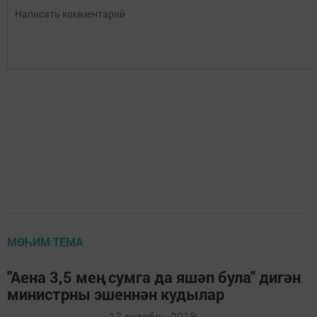
МӨҺИМ ТЕМА
"Аена 3,5 мең сумга да яшәп була" дигән
министрны эшеннән кудылар
13 октябрь 2018 -