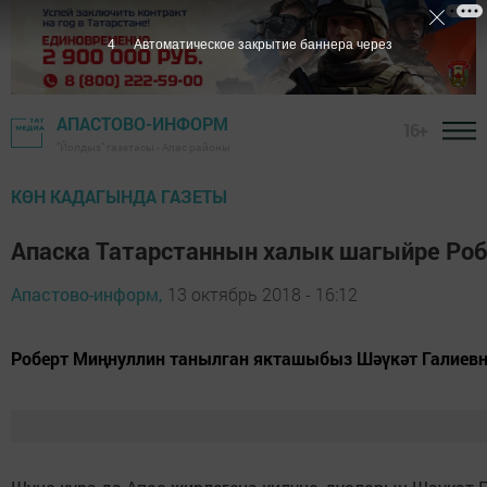
3
Автоматическое закрытие баннера через
АПАСТОВО-ИНФОРМ
16+
"Йолдыз" газетасы - Апас районы
КӨН КАДАГЫНДА ГАЗЕТЫ
Апаска Татарстаннын халык шагыйре Ро
Апастово-информ,
13 октябрь 2018 - 16:12
Роберт Миңнуллин танылган якташыбыз Шәүкәт Галиевне