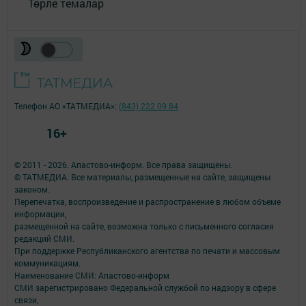
Төрле темалар
Телефон АО «ТАТМЕДИА»:
(843) 222 09 84
16+
© 2011 - 2026. Апастово-информ. Все права защищены.
© ТАТМЕДИА. Все материалы, размещенные на сайте, защищены
законом.
Перепечатка, воспроизведение и распространение в любом объеме
информации,
размещенной на сайте, возможна только с письменного согласия
редакций СМИ.
При поддержке Республиканского агентства по печати и массовым
коммуникациям.
Наименование СМИ: Апастово-информ
СМИ зарегистрировано Федеральной службой по надзору в сфере
связи,