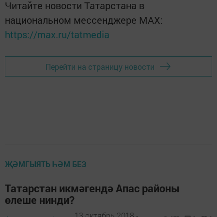
Читайте новости Татарстана в
национальном мессенджере MАХ:
https://max.ru/tatmedia
Перейти на страницу новости
ҖӘМГЫЯТЬ ҺӘМ БЕЗ
Татарстан икмәгендә Апас районы
өлеше нинди?
13 октябрь 2018 -