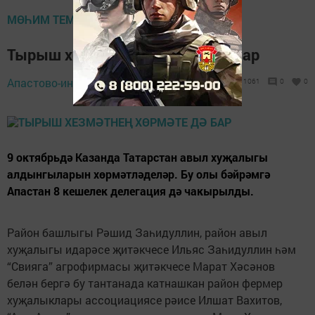
МӨҺИМ ТЕМА
Тырыш хезмәтнең хөрмәте дә бар
13 октябрь 2018 -
Апастово-информ,
1061
0
0
10:58
9 октябрьдә Казанда Татарстан авыл хуҗалыгы
алдынгыларын хөрмәтләделәр. Бу олы бәйрәмгә
Апастан 8 кешелек делегация дә чакырылды.
Район башлыгы Рәшид Заһидуллин, район авыл
хуҗалыгы идарәсе җитәкчесе Ильяс Заһидуллин һәм
“Свияга” агрофирмасы җитәкчесе Марат Хәсәнов
белән бергә бу тантанада катнашкан район фермер
хуҗалыклары ассоциациясе рәисе Илшат Вахитов,