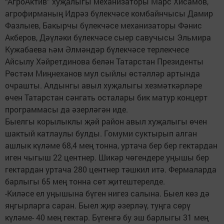
“АгроАктив” хуҗалыгы механизаторы Марс Хисамов,
агрофирманың Идрәз бүлекчәсе комбайнчысы Дамир
Фазлыев, Бакырчы бүлекчәсе механизаторы Фәнис
Акберов, Дәүләки бүлекчәсе сыер савучысы Эльмира
Кужабаева һәм Әлмәндәр бүлекчәсе терлекчесе
Айсылу Хәйретдинова белән Татарстан Президенты
Рөстәм Миңнеханов мул сыйлы өстәлләр артында
очрашты. Алдынгы авыл хуҗалыгы хезмәткәрләре
өчен Татарстан сәнгать осталары бик матур концерт
программасы да әзерләгән иде.
Быелгы корылыклы җәй район авыл хуҗалыгы өчен
шактый катлаулы булды. Гомуми суктырып алган
ашлык күләме 68,4 мең тонна, уртача бер бер гектардан
иген чыгыш 22 центнер. Шикәр чөгендере уңышы бер
гектардан уртача 280 центнер тәшкил итә. Фермаларда
барлыгы 65 мең тонна сөт җитештерелде.
-Киләсе ел уңышына бүген нигез салына. Быел көз дә
яңгырларга саран. Быел җир әзерләү, туңга сөрү
күләме- 40 мең гектар. Бүгенгә бу эш барлыгы 31 мең