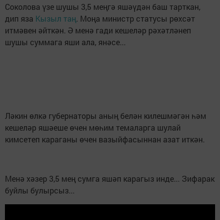
Соколова үзе шушы 3,5 меңгә яшәүдән баш тарткан,
дип яза
Кызыл таң
. Моңа министр статусы рөхсәт
итмәвен әйткән. Ә менә гади кешеләр рәхәтләнеп
шушы суммага яши ала, янәсе...
Ләкин өлкә губернаторы аның белән килешмәгән һәм
кешеләр яшәеше өчен мөһим темаларга шулай
кимсетеп караганы өчен вазыйфасыннан азат иткән.
Менә хәзер 3,5 мең сумга яшәп карагыз инде... Зифарак
буйлы булырсыз...