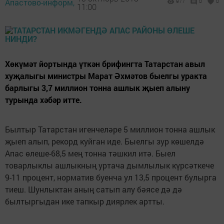
Апастово-информ,
977
0
0
11:00
Хөкүмәт йортында үткән брифингта Татарстан авыл
хуҗалыгы министры Марат Әхмәтов быелгы уракта
барлыгы 3,7 миллион тонна ашлык җыеп алыну
турында хәбәр итте.
Былтыр Татарстан игенчеләре 5 миллион тонна ашлык
җыеп алып, рекорд куйган иде. Быелгы зур көшелдә
Апас өлеше-68,5 мең тонна тәшкил итә. Быел
товарлыклы ашлыкның уртача дымлылык күрсәткече
9-11 процент, норматив буенча ул 13,5 процент булырга
тиеш. Шунлыктан аның сатып алу бәясе дә дә
былтыргыдан ике тапкыр диярлек артты.