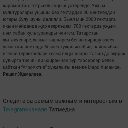
карамастан, тотрыклы уңыш үстерелде. Уҗым
культуралары уңышы бер гектардан 30 центнердан
югары булу шуны дәлилли. Быел мин 2000 гектарга
якын мәйданда җир әзерләдем, 700 гектарда уҗым
һәм сабан культуралары чәчтем. Татарстан
җитәкчеләре, хезмәттәшләрем белән очрашу эзсез
узмас-киләсе елда безнең хуҗалыгыбыз, районыбыз
игенче-терлекчеләре хезмәт уңышлары тагын да зуррак
булырга тиеш! - ди бәйрәмнән зур тәэсирләр белән
кайткан “АгроАктив” хуҗалыгы вәкиле Марс Хисамов.
Ришат Җамалиев.
Следите за самым важным и интересным в
Telegram-канале
Татмедиа