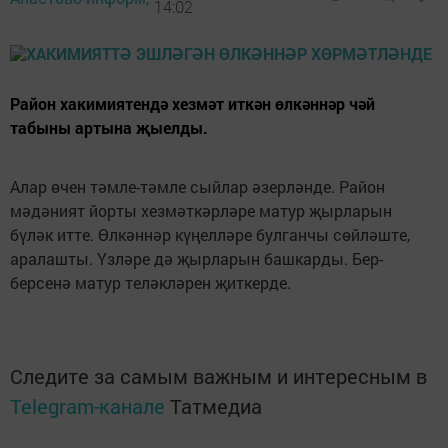
14:02
Район хакимиятендә хезмәт иткән өлкәннәр чәй
табыны артына җыелды.
Алар өчен тәмле-тәмле сыйлар әзерләнде. Район
мәдәният йорты хезмәткәрләре матур җырларын
бүләк итте. Өлкәннәр күңелләре булганчы сөйләште,
аралашты. Үзләре дә җырларын башкарды. Бер-
берсенә матур теләкләрен җиткерде.
Следите за самым важным и интересным в
Telegram-канале
Татмедиа