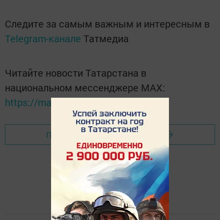
Следите за самым важным и интересным в
Telegram-канале
Татмедиа
Читайте новости Татарстана в
национальном мессенджере MАХ:
https://max.ru/tatmedia
Перейти на страницу новости