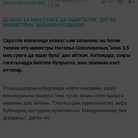
Апастово-информ,
1271
0
0
15:59
Саратов өлкәсендә хезмәт һәм халыкны эш белән
тәэмин итү министры Наталья Соколованың "аена 3,5
мең сумга да яшәп була" дип әйткән. Нәтиҗәдә, соңгы
сәгатьләрдә билгеле булуынча, аны эшеннән азат
иттеләр.
Утырышларның берсендә әлеге чиновник, яшәү
минимумына яшәргә генә түгел, яхшы итеп яшәргә
мөмкин, дип әйткән. “Сез яшьрәк күренәчәксез, зифа
буйлырак, матуррак булачаксыз. Макарошкалар бик
файдалы”, дигән ул.