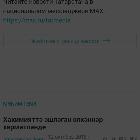
Читайте новости Татарстана в
национальном мессенджере MАХ:
https://max.ru/tatmedia
Перейти на страницу новости
МӨҺИМ ТЕМА
Хакимияттә эшләгән өлкәннәр
хөрмәтләнде
12 октябрь 2018 -
Апастово-информ,
1108
0
0