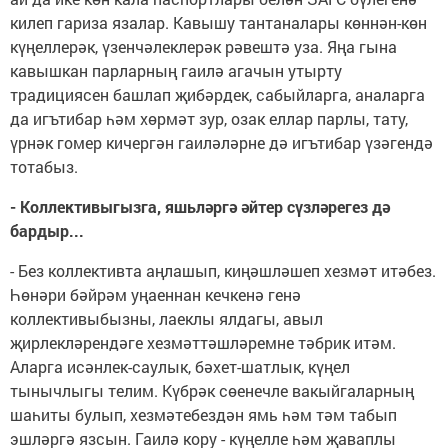
килеп гариза язалар. Кавышу тантаналары көннән-көн
күңеллерәк, үзенчәлеклерәк рәвештә уза. Яңа гына
кавышкан парларның гаилә агачын утырту
традициясен башлап җибәрдек, сабыйларга, аналарга
да игътибар һәм хөрмәт зур, озак еллар парлы, тату,
үрнәк гомер кичергән гаиләләрне дә игътибар үзәгендә
тотабыз.
- Коллективыгызга, яшьләргә әйтер сүзләрегез дә
бардыр...
- Без коллективта аңлашып, киңәшләшеп хезмәт итәбез.
Һөнәри бәйрәм уңаеннан кечкенә генә
коллективыбызны, лаеклы ялдагы, авыл
җирлекләрендәге хезмәттәшләремне тәбрик итәм.
Аларга исәнлек-саулык, бәхет-шатлык, күңел
тынычлыгы телим. Күбрәк сөенечле вакыйгаларның
шаһиты булып, хезмәтебездән ямь һәм тәм табып
эшләргә язсын. Гаилә кору - күңелле һәм җаваплы