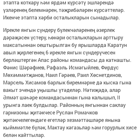
этапта коткару һәм ярдәм күрсәтү эшләрендә
үзләренең белемнәрен, тәҗрибәләрен күрсәттеләр.
Икенче этапта хәрби осталыкларын сынадылар.
Ирекле янгын сүндерү бүлекчәләренең әзерлек
дәрәҗәсен үстерү, һөнәри осталыкларын арттыру
максатыннан оештырылган бу ярышларда Каратун
авыл җирлегенең 6 ирекле янгын сүндерүчесен
берләштергән Апас районы командасы да катнашты.
Фәнис Шәрәфиев, Рафаэль Исмәгыйлев, Фирдүс
Мөхәммәтҗанов, Наил Гәрәев, Раил Хөснетдинов,
Марсель Хисамов барлык биремнәрне дә кыска гына
вакыт эчендә уңышлы үтәделәр. Нәтиҗәдә, алар
Әлмәт шәһәре командасыннан гына калышып, II
урынга лаек булдылар. Районның янгыннан саклау
гарнизоны җитәкчесе Руслан Ромачков
җитәкчелегендәге егетләр хезмәттәшләре янына
кыйммәтле бүләк, Мактау кәгазьләр һәм горурлык хисе
белән кайттылар.