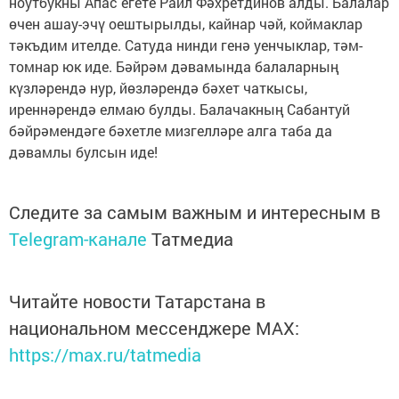
ноутбукны Апас егете Раил Фәхретдинов алды. Балалар
өчен ашау-эчү оештырылды, кайнар чәй, коймаклар
тәкъдим ителде. Сатуда нинди генә уенчыклар, тәм-
томнар юк иде. Бәйрәм дәвамында балаларның
күзләрендә нур, йөзләрендә бәхет чаткысы,
иреннәрендә елмаю булды. Балачакның Сабантуй
бәйрәмендәге бәхетле мизгелләре алга таба да
дәвамлы булсын иде!
Следите за самым важным и интересным в
Telegram-канале
Татмедиа
Читайте новости Татарстана в
национальном мессенджере MАХ:
https://max.ru/tatmedia