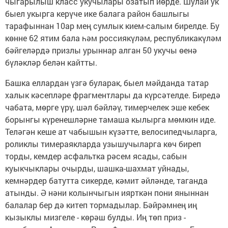
чыгарылыш класс укучылары озатып йөрде. Шулай ук
быел укырга керүче ике балага район башлыгы
тарафыннан 10ар мең сумлык кием-салым бирелде. Бу
көнне 62 ятим бала һәм россиякүләм, республикакүләм
бәйгеләрдә призлы урыннар алган 50 укучы өенә
бүләкләр белән кайтты.
Башка еллардан үзгә буларак, быел мәйданда татар
халык кәсепләре фрагментлары да күрсәтелде. Биредә
чабата, мөрге үрү, шәл бәйләү, тимерчелек эше кебек
борынгы күренешләрне тамаша кылырга мөмкин иде.
Теләгән кеше ат чабышын күзәтте, велосипедчыларга,
роликлы тимераякларда узышучыларга көч биреп
торды, кемдер асфальтка рәсем ясады, сабын
куыкчыклары очырды, шашка-шахмат уйнады,
кемнәрдер батутта сикерде, кәмит әйләнде, таганда
атынды. Ә нәни колынчыгын иярткән пони яныннан
балалар бер дә китеп тормадылар. Бәйрәмнең иң
кызыклы мизгеле - көрәш булды. Иң төп приз -