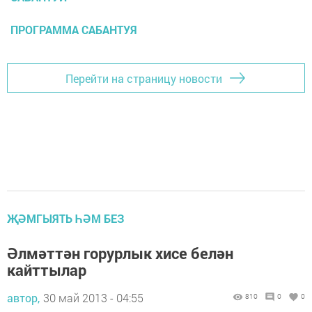
ПРОГРАММА САБАНТУЯ
Перейти на страницу новости
ҖӘМГЫЯТЬ ҺӘМ БЕЗ
Әлмәттән горурлык хисе белән
кайттылар
автор,
30 май 2013 - 04:55
810
0
0