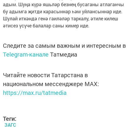
адым. Шуңа күрә яшьләр безнең бусаганы атлаганчы
бу адымга җитди карасыннар һәм уйлансыннар иде.
Шулай иткәндә генә гаиләләр таркалу, әтиле килеш
әтисез үсүче балалар саны кимер иде.
Следите за самым важным и интересным в
Telegram-канале
Татмедиа
Читайте новости Татарстана в
национальном мессенджере MАХ:
https://max.ru/tatmedia
Теги:
ЗАГС