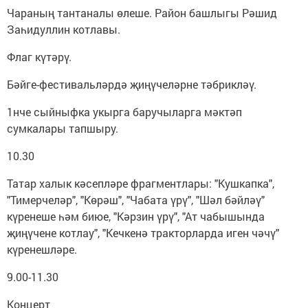
Чараның тантаналы өлеше. Район башлыгы Рәшид
Заһидуллин котлавы.
Флаг күтәрү.
Бәйге-фестивальләрдә җи­ңү­челәрне тәбрикләү.
1нче сыйныфка укырга баручыларга мәктәп
сумкалары тапшыру.
10.30
Татар халык кәсепләре фраг­ментлары: "Кушкапка",
"Тимерчеләр", "Көрәш", "Чабата үрү", "Шәл бәйләү"
күренеше һәм биюе, "Кәр­зин үрү", "Ат чабышында
җиңүчене котлау", "Кечкенә тракторларда иген чәчү"
күренешләре.
9.00-11.30
Концерт