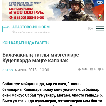
АПАСТОВО-ИНФОРМ
16+
"Йолдыз" газетасы - Апас районы
КӨН КАДАГЫНДА ГАЗЕТЫ
Балачакның татлы мизгелләре
Күңелләрдә мәңге калачак
автор,
4 июнь 2013 - 10:06
1096
0
0
Сабан туе мәйданында, һәр ел саен, 1 июнь -
балаларны Халыкара яклау көне уңаеннан, сабыйлар
өчен махсус Сабан туе үткәрү, мөгаен, Апаста гынадыр.
Быел ул тагын да күләмлерәк, эчтәлеклерәк һәм бик тә