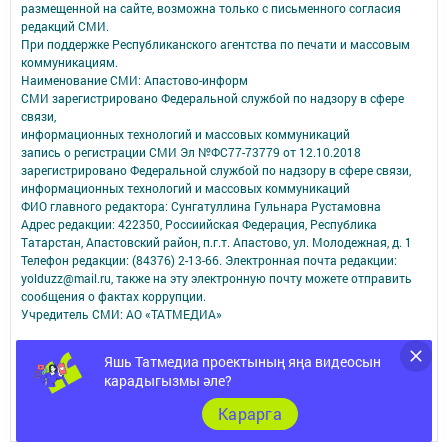
размещенной на сайте, возможна только с письменного согласия
редакций СМИ.
При поддержке Республиканского агентства по печати и массовым
коммуникациям.
Наименование СМИ: Апастово-информ
СМИ зарегистрировано Федеральной службой по надзору в сфере
связи,
информационных технологий и массовых коммуникаций
запись о регистрации СМИ Эл №ФС77-73779 от 12.10.2018
зарегистрировано Федеральной службой по надзору в сфере связи,
информационных технологий и массовых коммуникаций
ФИО главного редактора: Сунгатуллина Гульнара Рустамовна
Адрес редакции: 422350, Россиийская Федерация, Республика
Татарстан, Апастовский район, п.г.т. Апастово, ул. Молодежная, д. 1
Телефон редакции: (84376) 2-13-66. Электронная почта редакции:
yolduzz@mail.ru, также на эту электронную почту можете отправить
сообщения о фактах коррупции.
Учредитель СМИ: АО «ТАТМЕДИА»
Антикоррупционная политика
Яшь Татмедиа проектының яңа видеосын
АО «ТАТМЕДИА» использует «cookie»
для персонализации сервисов и
карадыгызмы әле?
удобства пользователей сайтом.
Использование «cookie» можно отменить в настройках браузера.
Карарга
Политика конфиденциальности