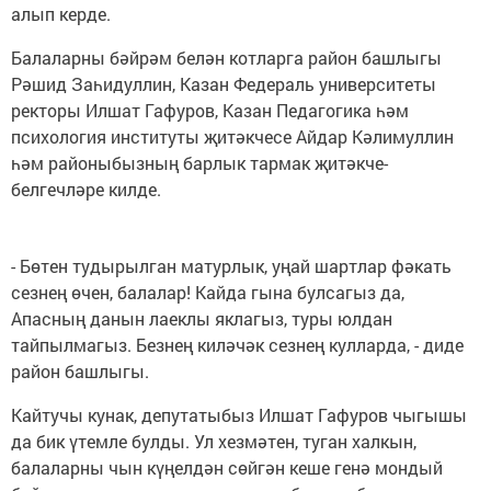
алып керде.
Балаларны бәйрәм белән котларга район башлыгы
Рәшид Заһидуллин, Казан Федераль университеты
ректоры Илшат Гафуров, Казан Педагогика һәм
психология институты җитәкчесе Айдар Кәлимуллин
һәм районыбызның барлык тармак җитәкче-
белгечләре килде.
- Бөтен тудырылган матурлык, уңай шартлар фәкать
сезнең өчен, балалар! Кайда гына булсагыз да,
Апасның данын лаеклы яклагыз, туры юлдан
тайпылмагыз. Безнең киләчәк сезнең кулларда, - диде
район башлыгы.
Кайтучы кунак, депутатыбыз Илшат Гафуров чыгышы
да бик үтемле булды. Ул хезмәтен, туган халкын,
балаларны чын күңелдән сөйгән кеше генә мондый