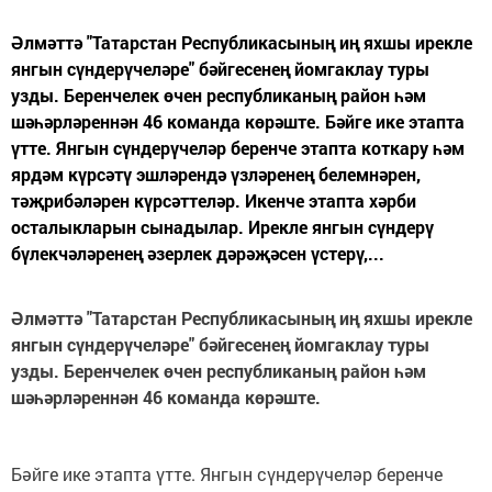
Әлмәттә "Татарстан Республикасының иң яхшы ирекле
янгын сүндерүчеләре" бәйгесенең йомгаклау туры
узды. Беренчелек өчен республиканың район һәм
шәһәрләреннән 46 команда көрәште. Бәйге ике этапта
үтте. Янгын сүндерүчеләр беренче этапта коткару һәм
ярдәм күрсәтү эшләрендә үзләренең белемнәрен,
тәҗрибәләрен күрсәттеләр. Икенче этапта хәрби
осталыкларын сынадылар. Ирекле янгын сүндерү
бүлекчәләренең әзерлек дәрәҗәсен үстерү,...
Әлмәттә "Татарстан Республикасының иң яхшы ирекле
янгын сүндерүчеләре" бәйгесенең йомгаклау туры
узды. Беренчелек өчен республиканың район һәм
шәһәрләреннән 46 команда көрәште.
Бәйге ике этапта үтте. Янгын сүндерүчеләр беренче