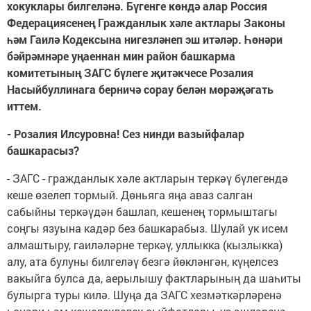
хокуклары билгеләнә. Бүгенге көндә алар Россия
Федерациясенең Гражданлык хәле актлары Законы
һәм Гаилә Кодексына нигезләнеп эш итәләр. Һөнәри
бәйрәмнәре уңаеннан мин район башкарма
комитетының ЗАГС бүлеге җитәкчесе Розалия
Насыйбуллинага берничә сорау белән мөрәҗәгать
иттем.
- Розалия Илсуровна! Сез нинди вазыйфалар
башкарасыз?
- ЗАГС - гражданлык хәле актларын теркәү бүлегендә
кеше өзелеп тормый. Дөньяга яңа аваз салган
сабыйны теркәүдән башлап, кешенең тормыштагы
соңгы язуына кадәр без башкарабыз. Шулай ук исем
алмаштыру, гаиләләрне теркәү, уллыкка (кызлыкка)
алу, ата булуны билгеләү безгә йөкләнгән, күңелсез
вакыйга булса да, аерылышу фактларының да шаһиты
булырга туры килә. Шуңа да ЗАГС хезмәткәрләренә