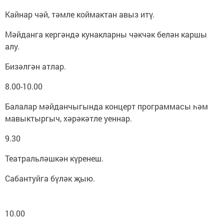
Кайнар чәй, тәмле коймактан авыз итү.
Мәйданга кергәндә кунакларны чәкчәк белән каршы
алу.
Бизәлгән атлар.
8.00-10.00
Балалар мәйданчыгында концерт программасы һәм
мавыктыргыч, хәрәкәтле уеннар.
9.30
Театральләшкән күренеш.
Сабантуйга бүләк җыю.
10.00