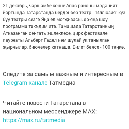
21 декабрь, чәршәмбе көнне Апас районы мәдәният
йортында Татарстанда бердәнбер театр - "Иллюзия" күз
буу театры сезгә Яңа ел могҗизасы, өр-яңа шоу
программа тәкъдим итә. Тамашада Татарстанның
Атказанган сәнгать эшлеклесе, цирк фестивале
лауреаты Альберт Гадел һәм шулай ук танылган
җырчылар, биючеләр катнаша. Билет бәясе - 100 тәңкә.
Следите за самым важным и интересным в
Telegram-канале
Татмедиа
Читайте новости Татарстана в
национальном мессенджере MАХ:
https://max.ru/tatmedia