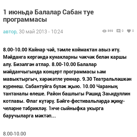
1 июньдә Балалар Сабан туе
программасы
автор,
30 май 2013 - 10:24
869
0
0
8.00-10.00 Кайнар чәй, тәмле коймактан авыз итү.
Мәйданга кергәндә кунакларны чәкчәк белән каршы
алу. Бизәлгән атлар. 8.00-10.00 Балалар
мәйданчыгында концерт программасы һәм
мавыктыргыч, хәрәкәтле уеннар. 9.30 Театральләшкән
күренеш. Сабантуйга бүләк җыю. 10.00 Чараның
тантаналы өлеше. Район башлыгы Рәшид Заһидуллин
котлавы. Флаг күтәрү. Бәйге-фестивальләрдә җи­ңү­
челәрне тәбрикләү. 1нче сыйныфка укырга
баручыларга мәктәп...
8.00-10.00