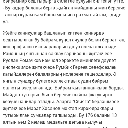
бәйрәмнәр оештырырга сәләтле булуын билгеләп үтте.
- Бу кадәр баланы бергә җыйган мәйданны мин беренче
тапкыр күрәм һәм башымны иеп рәхмәт әйтәм, - диде
ул.
Җәйге каникуллар башланып киткән көннәрдә
оештырылган бу бәйрәм, күңел ачулар белән беррәттән,
киң профилактика чараларын да үз эченә алган иде.
Районның янгыннан саклау гарнизоны җитәкчесе
Руслан Ромачков һәм юл хәрәкәте иминлеге дәүләт
инспекциясе җитәкчесе Румбик Гәрәев хәвефсезлек
кагыйдәләрен балаларның исләренә төшерделәр. Ә
янгын сүндерү бүлеге коллективы судан бәйрәм
салюты әзерләгән иде. Бәйрәм кызганнан-кыза барды.
Мәйдан тутырып быел беренче сыйныфка укырга
керүче нәниләр атлады. Аларга "Свияга" берләшмәсе
җитәкчесе Марат Хәсәнов мәктәп кирәк-яраклары
тутырылган сумкалар тапшырды. Бу 176 баланы 13
алтын һәм 2 көмеш медальгә дәгъва кылучы