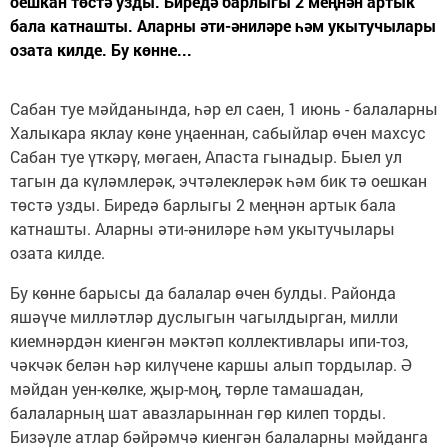
оешкан төстә узды. Биредә барлыгы 2 меңнән артык
бала катнашты. Аларны әти-әниләре һәм укытучылары
озата килде. Бу көнне...
Сабан туе мәйданында, һәр ел саен, 1 июнь - балаларны
Халыкара яклау көне уңаеннан, сабыйлар өчен махсус
Сабан туе үткәрү, мөгаен, Апаста гынадыр. Быел ул
тагын да күләмлерәк, эчтәлеклерәк һәм бик тә оешкан
төстә узды. Биредә барлыгы 2 меңнән артык бала
катнашты. Аларны әти-әниләре һәм укытучылары
озата килде.
Бу көнне барысы да балалар өчен булды. Районда
яшәүче милләтләр дуслыгын чагылдырган, милли
киемнәрдән киенгән мәктәп коллективлары ипи-тоз,
чәкчәк белән һәр килүчене каршы алып тордылар. Ә
мәйдан уен-көлке, җыр-моң, төрле тамашадан,
балаларның шат авазларыннан гөр килеп торды.
Бизәүле атлар бәйрәмчә киенгән балаларны мәйданга