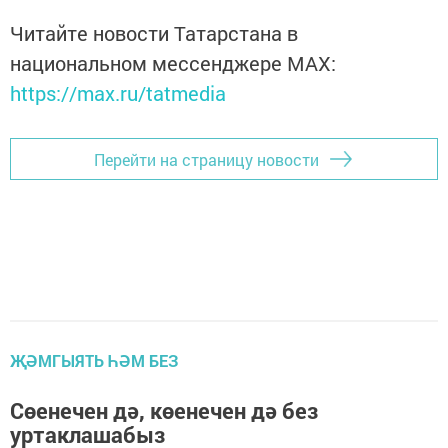
Читайте новости Татарстана в
национальном мессенджере MАХ:
https://max.ru/tatmedia
Перейти на страницу новости
ҖӘМГЫЯТЬ ҺӘМ БЕЗ
Сөенечен дә, көенечен дә без
уртаклашабыз