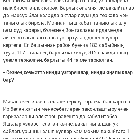
һөнәри һәм кешелеклелек сыйфатлары, үз эшләренә
нык бирелгәнлек кирәк. Барлык әһәмиятле вакыйгалар
да махсус бланкаларда-актлар язуында теркәлә һәм
таныклык бирелә. Моннан тыш кабат таныклык алу
һәм суд карары, бүлекнең йомгаклавы ярдәмендә
әйтеп үтелгән актларга үзгәртүләр, дөресләүләр
кертелә. Ел башыннан район буенча 183 сабыйның
тууы, 117 гаиләнең барлыкка килүе, 312 гражданның
үлеме теркәлгән, барлыгы 44 гаилә таркалган.
- Сезнең хезмәттә нинди үзгәрешләр, нинди яңалыклар
бар?
Мисал өчен хәзер гаиләне теркәү төрлечә башкарыла.
Ир белән хатын мөнәсәбәтләрен законлаштыру өчен
гаризаларны электрон рәвештә дә кабул итәбез.
Яшьләр үзләре теләгән көнне, вакытны алдан ук
сайлап, урынны алып куялар һәм мөһим вакыйгага 1
ай да ике көн кала паспортлары белән ЗАГС бүлегенә