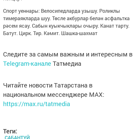
Спорт уеннары: Велосипедларда узышу. Роликлы
тимераякларда шуу. Төсле акбурлар белән асфальтка
рәсем ясау. Сабын куыкчыклары очыру. Канат тарту.
Батут. Цирк. Тир. Кәмит. Шашка-шахмат
Следите за самым важным и интересным в
Telegram-канале
Татмедиа
Читайте новости Татарстана в
национальном мессенджере MАХ:
https://max.ru/tatmedia
Теги:
САБАНТУЙ