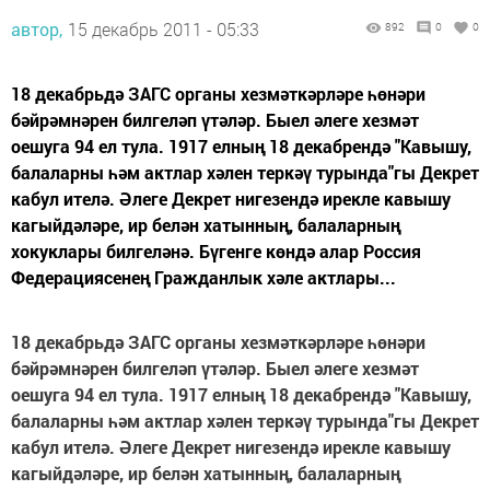
автор,
15 декабрь 2011 - 05:33
892
0
0
18 декабрьдә ЗАГС органы хезмәткәрләре һөнәри
бәйрәмнәрен билгеләп үтәләр. Быел әлеге хезмәт
оешуга 94 ел тула. 1917 елның 18 декабрендә "Кавышу,
балаларны һәм актлар хәлен теркәү турында"гы Декрет
кабул ителә. Әлеге Декрет нигезендә ирекле кавышу
кагыйдәләре, ир белән хатынның, балаларның
хокуклары билгеләнә. Бүгенге көндә алар Россия
Федерациясенең Гражданлык хәле актлары...
18 декабрьдә ЗАГС органы хезмәткәрләре һөнәри
бәйрәмнәрен билгеләп үтәләр. Быел әлеге хезмәт
оешуга 94 ел тула. 1917 елның 18 декабрендә "Кавышу,
балаларны һәм актлар хәлен теркәү турында"гы Декрет
кабул ителә. Әлеге Декрет нигезендә ирекле кавышу
кагыйдәләре, ир белән хатынның, балаларның