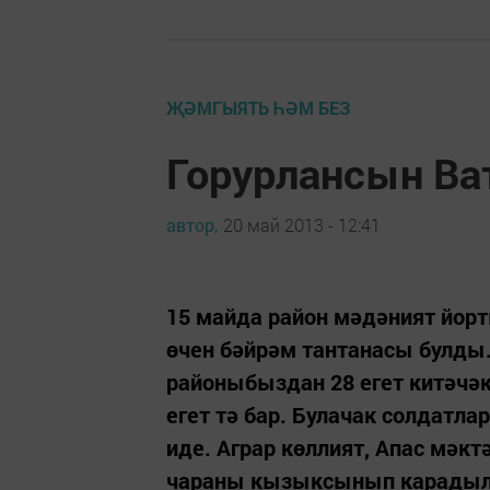
ҖӘМГЫЯТЬ ҺӘМ БЕЗ
Горурлансын Ва
автор,
20 май 2013 - 12:41
15 майда район мәдәният йорт
өчен бәйрәм тантанасы булд
районыбыздан 28 егет китәчәк
егет тә бар. Булачак солдатл
иде. Аграр көллият, Апас мә
чараны кызыксынып карадыла