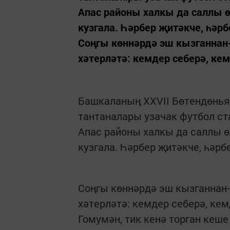
Апас районы халкы да саллы ө
кузгала. Һәрбер җитәкче, һәр
Соңгы көннәрдә эш кызганнан
хәтерләтә: кемдер себерә, кем
Башкаланың ХХVII Бөтендөнья
тантаналары узачак футбол ст
Апас районы халкы да саллы ө
кузгала. Һәрбер җитәкче, һәр
Соңгы көннәрдә эш кызганнан
хәтерләтә: кемдер себерә, кем
Гомумән, тик кенә торган кеш