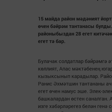
15 майда район мәдәният йорт
өчен бәйрәм тантанасы булд
районыбыздан 28 егет китәчәк
егет тә бар.
Булачак солдатлар бәйрәмгә ә
көллият, Апас мәктәбенең юг
кызыксынып карадылар. Райо
Ранис Әхмәтшин тантананы ачы
егет өчен намус эше. Элек-эле
башкалардан өстен саналган.
изге хәбәрләрегез белән генә 