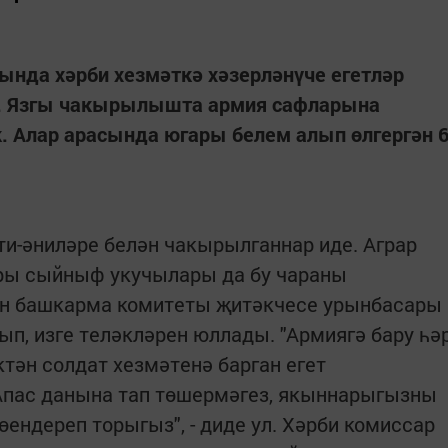
ында хәрби хезмәткә хәзерләнүче егетләр
ы. Язгы чакырылышта армия сафларына
. Алар арасында югары белем алып өлгергән 
ти-әниләре белән чакырылганнар иде. Аграр
ары сыйныф укучылары да бу чараны
н башкарма комитеты җитәкчесе урынбасары
п, изге теләкләрен юллады. "Армиягә бару һә
ктән солдат хезмәтенә барган егет
 Апас данына тап төшермәгез, якыннарыгызны
сөендереп торыгыз", - диде ул. Хәрби комиссар