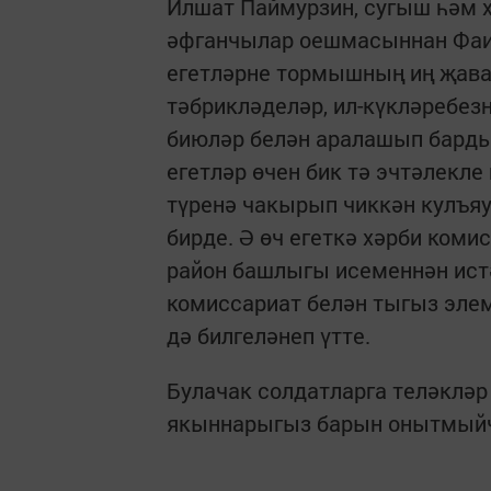
Илшат Паймурзин, сугыш һәм 
әфганчылар оешмасыннан Фаи
егетләрне тормышның иң җава
тәбрикләделәр, ил-күкләребез
биюләр белән аралашып барды
егетләр өчен бик тә эчтәлекле
түренә чакырып чиккән кулъя
бирде. Ә өч егеткә хәрби ком
район башлыгы исеменнән ист
комиссариат белән тыгыз эле
дә билгеләнеп үтте.
Булачак солдатларга теләкләр
якыннарыгыз барын онытмыйча