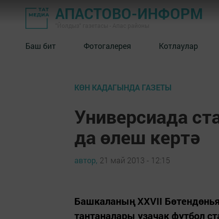
АПАСТОВО-ИНФОРМ
"Йолдыз" газетасы - Апас районы
Баш бит
Фотогалерея
Котлаулар
КӨН КАДАГЫНДА ГАЗЕТЫ
Универсиада ст
да өлеш кертә
автор,
21 май 2013 - 12:15
Башкаланың ХХVII Бөтендөнь
тантаналары узачак футбол с