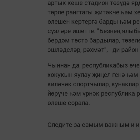
артык кеше стадион төзүдә яр
төрле рангтагы җитәкче һәм х
өлешен кертергә барды һәм р
сүзләре ишетте. "Безнең ялыб
бердәм төстә бардылар, төзел
эшләделәр, рәхмәт", - ди рай
Чыннан да, республикабыз өче
хокукын яулау җиңел генә һәм
киләчәк спортчылар, кунаклар
йөрүче һәм үрнәк республика 
өлеше сорала.
Следите за самым важным и 