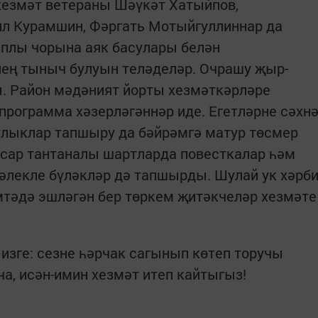
хезмәт ветераны Шәүкәт Хатыйпов,
л Курамшин, Фәргать Мотыйгуллиннар да
плы чорына аяк басулары белән
нең тыныч булуын теләделәр. Очрашу җыр-
. Район мәдәният йорты хезмәткәрләре
 программа хәзерләгәннәр иде. Егетләрне сәхн
улыклар тапшыру да бәйрәмгә матур төсмер
иссар тантаналы шартларда повесткалар һәм
әлекле бүләкләр дә тапшырды. Шулай ук хәрб
мтәдә эшләгән бер төркем җитәкчеләр хезмәте
 изге: сезне һәрчак сагынып көтеп торучы
, исән-имин хезмәт итеп кайтыгыз!