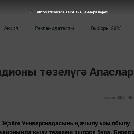
6
Автоматическое закрытие баннера через
Акция
Рекламодателям
Выборы 2025
адионы төзелүгә Апаслар
939
0
я Җәйге Универсиадасының ачылу һәм ябылу
тадионында кызу төзелеш эшләре бара. Биред