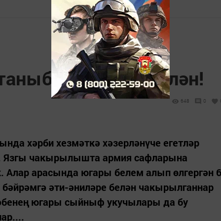
таныбыз сезнең белән!
648
0
ында хәрби хезмәткә хәзерләнүче егетләр
ы. Язгы чакырылышта армия сафларына
. Алар арасында югары белем алып өлгергән 
ар бәйрәмгә әти-әниләре белән чакырылганнар
ктәбенең югары сыйныф укучылары да бу
р....