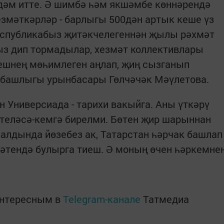
дәм итте. Ә шимбә һәм якшәмбе көннәрендә
езмәткәрләр - барлыгы 500дән артык кеше үз
еспубликабыз җитәкчелегеннән җылы рәхмәт
ыз дип тормадылар, хезмәт коллективлары
ешнең мөһимлеген аңлап, җиң сызганып
он башлыгы урынбасары Гөлчәчәк Мәүлетова.
н Универсиада - тарихи вакыйга. Аны үткәрү
 теләсә-кемгә бирелми. Бөтен җир шарыннан
 алдында йөзебез ак, Татарстан һәрчак башлап
рәтендә булырга тиеш. Ә моның өчен һәркемне
интересным в
Telegram-канале
Татмедиа