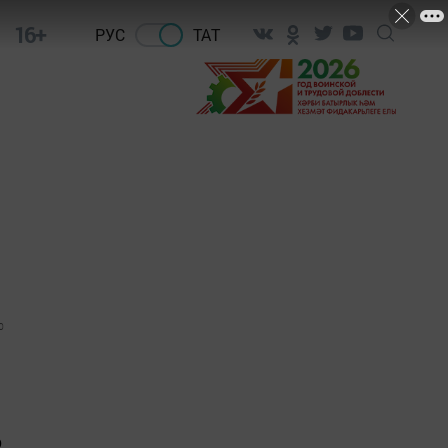
16+
РУС
ТАТ
0
ә