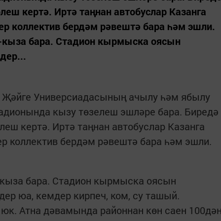
леш кертә. Иртә таңнан автобуслар Казанга
бер коллектив бердәм рәвештә бара һәм эшли.
-кыза бара. Стадион кырмыска оясын
дер...
 Җәйге Универсиадасының ачылу һәм ябылу
адионында кызу төзелеш эшләре бара. Биредә
леш кертә. Иртә таңнан автобуслар Казанга
бер коллектив бердәм рәвештә бара һәм эшли.
-кыза бара. Стадион кырмыска оясын
дер юа, кемдер кирпеч, ком, су ташый.
е юк. Атна дәвамында районнан көн саен 100дә