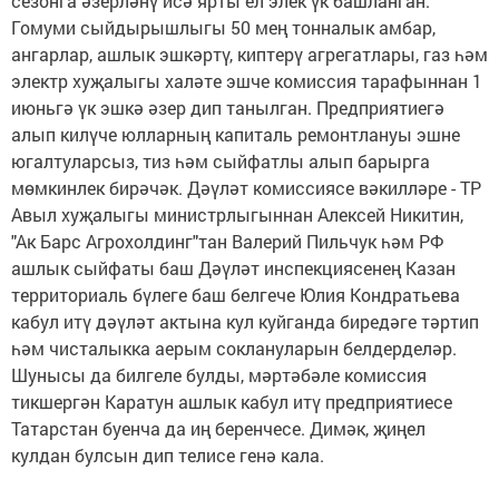
сезонга әзерләнү исә ярты ел элек үк башланган.
Гомуми сыйдырышлыгы 50 мең тонналык амбар,
ангарлар, ашлык эшкәртү, киптерү агрегатлары, газ һәм
электр хуҗалыгы халәте эшче комиссия тарафыннан 1
июньгә үк эшкә әзер дип танылган. Предприятиегә
алып килүче юлларның капиталь ремонтлануы эшне
югалтуларсыз, тиз һәм сыйфатлы алып барырга
мөмкинлек бирәчәк. Дәүләт комиссиясе вәкилләре - ТР
Авыл хуҗалыгы министрлыгыннан Алексей Никитин,
"Ак Барс Агрохолдинг"тан Валерий Пильчук һәм РФ
ашлык сыйфаты баш Дәүләт инспекциясенең Казан
территориаль бүлеге баш белгече Юлия Кондратьева
кабул итү дәүләт актына кул куйганда биредәге тәртип
һәм чисталыкка аерым соклануларын белдерделәр.
Шунысы да билгеле булды, мәртәбәле комиссия
тикшергән Каратун ашлык кабул итү предприятиесе
Татарстан буенча да иң беренчесе. Димәк, җиңел
кулдан булсын дип телисе генә кала.