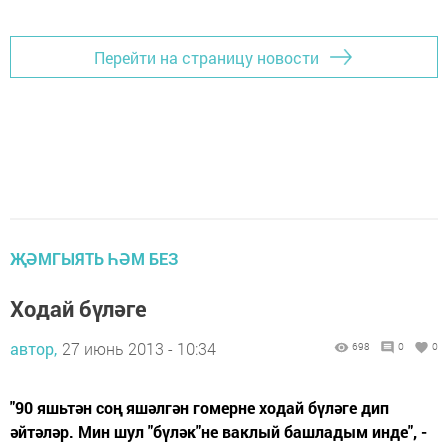
Перейти на страницу новости
ҖӘМГЫЯТЬ ҺӘМ БЕЗ
Ходай бүләге
автор,
27 июнь 2013 - 10:34
698
0
0
"90 яшьтән соң яшәлгән гомерне ходай бүләге дип
әйтәләр. Мин шул "бүләк"не ваклый башладым инде", -