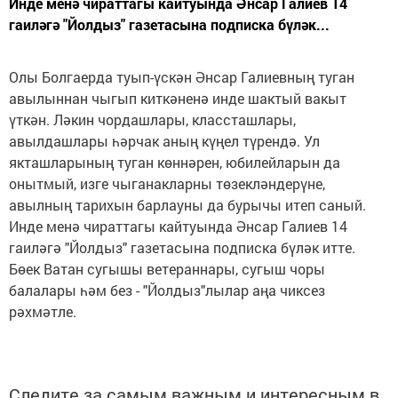
Инде менә чираттагы кайтуында Әнсар Галиев 14
гаиләгә "Йолдыз" газетасына подписка бүләк...
Олы Болгаерда туып-үскән Әнсар Галиевның туган
авылыннан чыгып киткәненә инде шактый вакыт
үткән. Ләкин чордашлары, классташлары,
авылдашлары һәрчак аның күңел түрендә. Ул
якташларының туган көннәрен, юбилейларын да
онытмый, изге чыганакларны төзекләндерүне,
авылның тарихын барлауны да бурычы итеп саный.
Инде менә чираттагы кайтуында Әнсар Галиев 14
гаиләгә "Йолдыз" газетасына подписка бүләк итте.
Бөек Ватан сугышы ветераннары, сугыш чоры
балалары һәм без - "Йолдыз"лылар аңа чиксез
рәхмәтле.
Следите за самым важным и интересным в