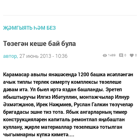
ҖӘМГЫЯТЬ ҺӘМ БЕЗ
Төзегән кеше бай була
автор,
27 июнь 2013 - 10:36
1489
0
0
Карамасар авылы янәшәсендә 1200 башка исәпләнгән
ачык типлы терлек симертү комплексы төзелеше
дәвам итә. Ул быел иртә яздан башланды. Эретеп
ябыштыручы Илгиз Ибәтуллин, монтажчылар Илнур
Әхмәтҗанов, Ирек Нәҗмиев, Руслан Галкин төзүчеләр
бригадасы эшне тиз тота. Ябык ангарларның тимер
конструкцияләрен капиталь ремонтлап яңабаштан
куллану, җирле материаллар төзелешкә тотылган
чыгымнарны күпкә киметә....