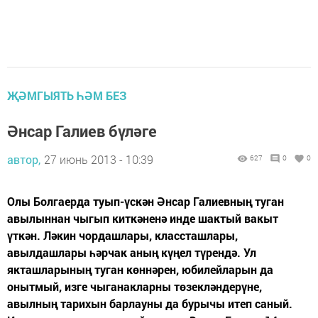
ҖӘМГЫЯТЬ ҺӘМ БЕЗ
Әнсар Галиев бүләге
автор,
27 июнь 2013 - 10:39
627
0
0
Олы Болгаерда туып-үскән Әнсар Галиевның туган
авылыннан чыгып киткәненә инде шактый вакыт
үткән. Ләкин чордашлары, классташлары,
авылдашлары һәрчак аның күңел түрендә. Ул
якташларының туган көннәрен, юбилейларын да
онытмый, изге чыганакларны төзекләндерүне,
авылның тарихын барлауны да бурычы итеп саный.