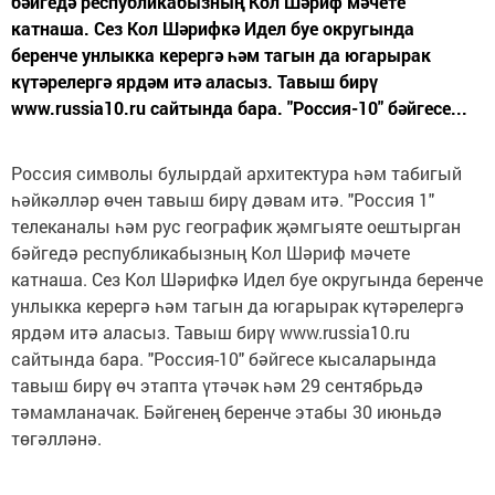
бәйгедә республикабызның Кол Шәриф мәчете
катнаша. Сез Кол Шәрифкә Идел буе округында
беренче унлыкка керергә һәм тагын да югарырак
күтәрелергә ярдәм итә аласыз. Тавыш бирү
www.russia10.ru сайтында бара. "Россия-10" бәйгесе...
Россия символы булырдай архитектура һәм табигый
һәйкәлләр өчен тавыш бирү дәвам итә. "Россия 1"
телеканалы һәм рус географик җәмгыяте оештырган
бәйгедә республикабызның Кол Шәриф мәчете
катнаша. Сез Кол Шәрифкә Идел буе округында беренче
унлыкка керергә һәм тагын да югарырак күтәрелергә
ярдәм итә аласыз. Тавыш бирү www.russia10.ru
сайтында бара. "Россия-10" бәйгесе кысаларында
тавыш бирү өч этапта үтәчәк һәм 29 сентябрьдә
тәмамланачак. Бәйгенең беренче этабы 30 июньдә
төгәлләнә.