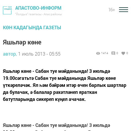
АПАСТОВО-ИНФОРМ
16+
"Йолдыз" газетасы - Апас районы
КӨН КАДАГЫНДА ГАЗЕТЫ
Яшьләр көне
автор,
1 июль 2013 - 05:55
1414
0
0
Яшьләр көне - Сабан туе мәйданында! 3 июльдә
19.00сәгатьтә Сабан туе мәйданында Яшьләр көне
үткәреләчәк. Ял һәм бәйрәм итәр өчен барлык шартлар
да булачак, ә балалар рәхәтләнеп яраткан
батутларында сикереп күңел ачачак.
Яшьләр көне - Сабан туе мәйданында
!
3 июльдә