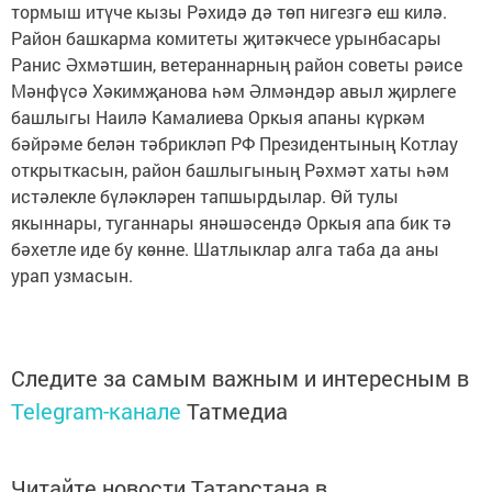
тормыш итүче кызы Рәхидә дә төп нигезгә еш килә.
Район башкарма комитеты җитәкчесе урынбасары
Ранис Әхмәтшин, ветераннарның район советы рәисе
Мәнфүсә Хәкимҗанова һәм Әлмәндәр авыл җирлеге
башлыгы Наилә Камалиева Оркыя апаны күркәм
бәйрәме белән тәбрикләп РФ Президентының Котлау
открыткасын, район башлыгының Рәхмәт хаты һәм
истәлекле бүләкләрен тапшырдылар. Өй тулы
якыннары, туганнары янәшәсендә Оркыя апа бик тә
бәхетле иде бу көнне. Шатлыклар алга таба да аны
урап узмасын.
Следите за самым важным и интересным в
Telegram-канале
Татмедиа
Читайте новости Татарстана в