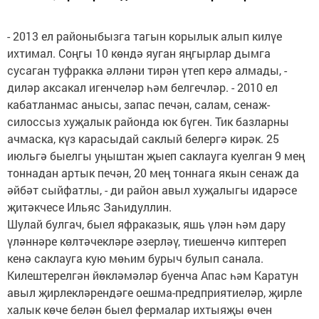
- 2013 ел районыбызга тагын корылык алып килүе
ихтимал. Соңгы 10 көндә яуган яңгырлар дымга
сусаган туфракка әлләни тирән үтеп керә алмады, -
диләр аксакал игенчеләр һәм белгечләр. - 2010 ел
кабатланмас анысы, запас печән, салам, сенаж-
силоссыз хуҗалык районда юк бүген. Тик базларны
ачмаска, күз карасыдай саклый белергә кирәк. 25
июльгә быелгы уңыштан җыеп саклауга куелган 9 мең
тоннадан артык печән, 20 мең тоннага якын сенаж да
әйбәт сыйфатлы, - ди район авыл хуҗалыгы идарәсе
җитәкчесе Ильяс Заһидуллин.
Шулай булгач, быел яфраказык, яшь үлән һәм дару
үләннәре көлтәчекләре әзерләү, тиешенчә киптереп
кенә саклауга кую мөһим бурыч булып санала.
Килештерелгән йөкләмәләр буенча Апас һәм Каратун
авыл җирлекләрендәге оешма-предприятиеләр, җирле
халык көче белән быел фермалар ихтыяҗы өчен