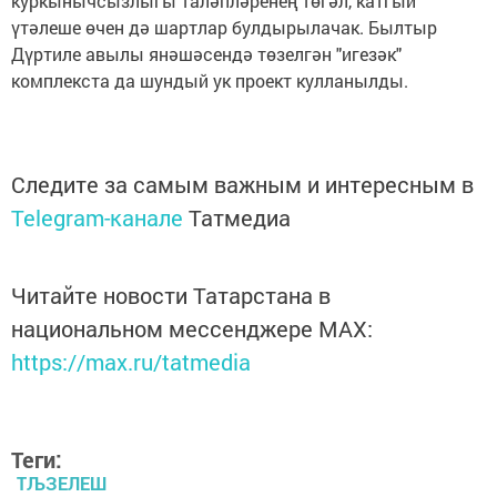
куркынычсызлыгы таләпләренең төгәл, катгый
үтәлеше өчен дә шартлар булдырылачак. Былтыр
Дүртиле авылы янәшәсендә төзелгән "игезәк"
комплекста да шундый ук проект кулланылды.
Следите за самым важным и интересным в
Telegram-канале
Татмедиа
Читайте новости Татарстана в
национальном мессенджере MАХ:
https://max.ru/tatmedia
Теги:
ТЉЗЕЛЕШ