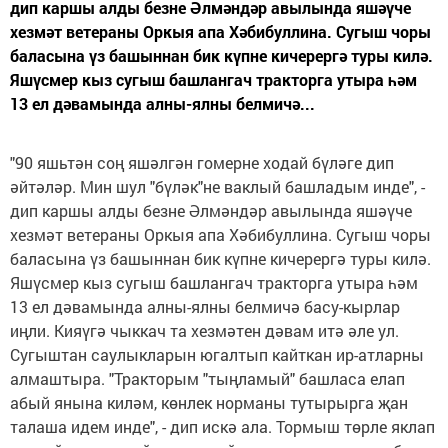
дип каршы алды безне Әлмәндәр авылында яшәүче
хезмәт ветераны Оркыя апа Хәбибуллина. Сугыш чоры
баласына үз башыннан бик күпне кичерергә туры килә.
Яшүсмер кыз сугыш башлангач тракторга утыра һәм
13 ел дәвамында алны-ялны белмичә...
"90 яшьтән соң яшәлгән гомерне ходай бүләге дип
әйтәләр. Мин шул "бүләк"не ваклый башладым инде", -
дип каршы алды безне Әлмәндәр авылында яшәүче
хезмәт ветераны Оркыя апа Хәбибуллина. Сугыш чоры
баласына үз башыннан бик күпне кичерергә туры килә.
Яшүсмер кыз сугыш башлангач тракторга утыра һәм
13 ел дәвамында алны-ялны белмичә басу-кырлар
иңли. Кияүгә чыккач та хезмәтен дәвам итә әле ул.
Сугыштан саулыкларын югалтып кайткан ир-атларны
алмаштыра. "Тракторым "тыңламый" башласа елап
абый янына киләм, көнлек норманы тутырырга җан
талаша идем инде", - дип искә ала. Тормыш төрле яклап