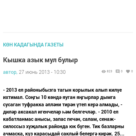
КӨН КАДАГЫНДА ГАЗЕТЫ
Кышка азык мул булыр
автор,
27 июнь 2013 - 10:30
823
0
0
- 2013 ел районыбызга тагын корылык алып килүе
ихтимал. Соңгы 10 көндә яуган яңгырлар дымга
сусаган туфракка әлләни тирән үтеп керә алмады, -
диләр аксакал игенчеләр һәм белгечләр. - 2010 ел
кабатланмас анысы, запас печән, салам, сенаж-
силоссыз хуҗалык районда юк бүген. Тик базларны
ачмаска, күз карасыдай саклый белергә кирәк. 25...