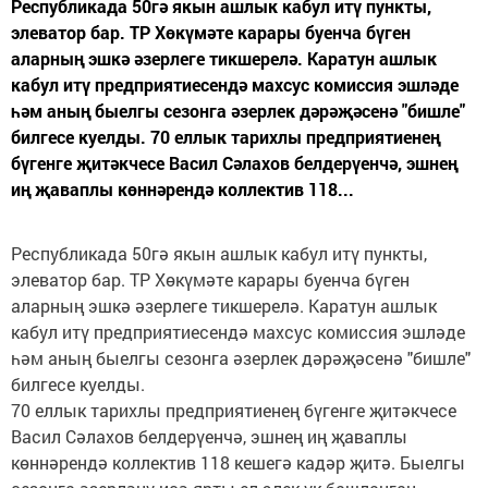
Республикада 50гә якын ашлык кабул итү пункты,
элеватор бар. ТР Хөкүмәте карары буенча бүген
аларның эшкә әзерлеге тикшерелә. Каратун ашлык
кабул итү предприятиесендә махсус комиссия эшләде
һәм аның быелгы сезонга әзерлек дәрәҗәсенә "бишле"
билгесе куелды. 70 еллык тарихлы предприятиенең
бүгенге җитәкчесе Васил Сәлахов белдерүенчә, эшнең
иң җаваплы көннәрендә коллектив 118...
Республикада 50гә якын ашлык кабул итү пункты,
элеватор бар. ТР Хөкүмәте карары буенча бүген
аларның эшкә әзерлеге тикшерелә. Каратун ашлык
кабул итү предприятиесендә махсус комиссия эшләде
һәм аның быелгы сезонга әзерлек дәрәҗәсенә "бишле"
билгесе куелды.
70 еллык тарихлы предприятиенең бүгенге җитәкчесе
Васил Сәлахов белдерүенчә, эшнең иң җаваплы
көннәрендә коллектив 118 кешегә кадәр җитә. Быелгы