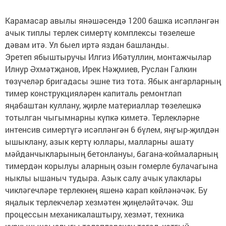
Карамасар авылы янәшәсендә 1200 башка исәпләнгән
ачык типлы терлек симертү комплексы төзелеше
дәвам итә. Ул быел иртә яздан башланды.
Эретеп ябыштыручы Илгиз Ибәтуллин, монтажчылар
Илнур Әхмәтҗанов, Ирек Нәҗмиев, Руслан Галкин
төзүчеләр бригадасы эшне тиз тота. Ябык ангарларның
тимер конструкцияләрен капиталь ремонтлап
яңабаштан куллану, җирле материаллар төзелешкә
тотылган чыгымнарны күпкә киметә. Терлекләрне
интенсив симертүгә исәпләнгән 6 бүлем, яңгыр-җилдән
ышыклану, азык кертү юллары, малларны ашату
мәйданчыкларының бетонлануы, багана-коймаларның
тимердән корылуы аларның озын гомерле булачагына
ныклы ышаныч тудыра. Азык салу ачык улаклары
чикләгечләре терлекнең яшенә карап көйләнәчәк. Бу
яңалык терлекчеләр хезмәтен җиңеләйтәчәк. Эш
процессын механикалаштыру, хезмәт, техника