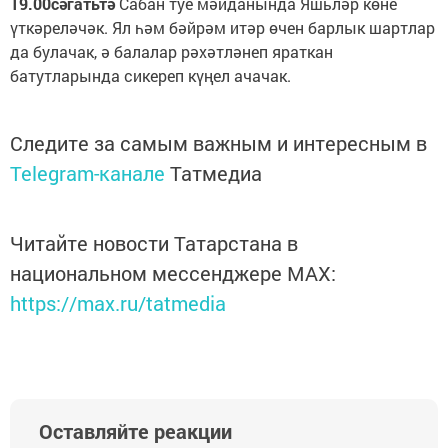
19.00сәгатьтә
Сабан туе мәйданында Яшьләр көне
үткәреләчәк. Ял һәм бәйрәм итәр өчен барлык шартлар
да булачак, ә балалар рәхәтләнеп яраткан
батутларында сикереп күңел ачачак.
Следите за самым важным и интересным в
Telegram-канале
Татмедиа
Читайте новости Татарстана в
национальном мессенджере MАХ:
https://max.ru/tatmedia
Оставляйте реакции