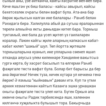
сыный аны, үзе әйткәнчә, кайгы-хәсрәтне өеп-өеп бирә.
Кече яшьтән үк биш баласы - кайсы авырып, кайсы
бәхетсезлек очрагы белән вафат була. Ата-ана бар
йөрәк җылысын калган ике балалары - Раһиб белән
Рәхидәгә бирә. Хәлилулла абый да сугыш яраларыннан
терелә алмыйча якты дөньядан китеп бара. Тормыш
туктамый, ике бала да үсеп җитеп үз гаиләләрен
коралар. Ләкин кайгы җиле аларның капкасын кабат-
кабат килеп "шакый" шул. Төп йортта җитешле
тормышларына куанып, ике улларына сөенеп яшәп
ятканда аяусыз үлем киленнәре Хәмдияне вакытсыз
гүргә кертә, бу хәсрәт басылып та өлгерми Раһиб
фаҗигале төстә вафат була. Болар бит барысы да бер
ана йөрәгенә! Ничек түзә, ничек күтәрә ул кечкенә генә
йөрәк! Ә язмыш "кыйнавын" дәвам итә. Күп тә үтми
армия хезмәтеннән кайтып Казанга эшкә урнашкан
оныгы фаҗигале төстә үлеп китә. Бүген Оркыя апа
икенче оныгы Радик тәрбиясендә яши, хәленнән
килгәнчә хуҗалыкта булышып тора. Бакырчыда