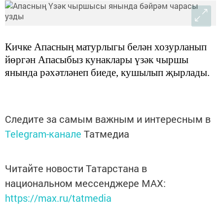
Кичке Апасның матурлыгы белән хозурланып
йөргән Апасыбыз кунаклары үзәк чыршы
янында рәхәтләнеп биеде, кушылып җырлады.
Следите за самым важным и интересным в
Telegram-канале
Татмедиа
Читайте новости Татарстана в
национальном мессенджере MАХ:
https://max.ru/tatmedia