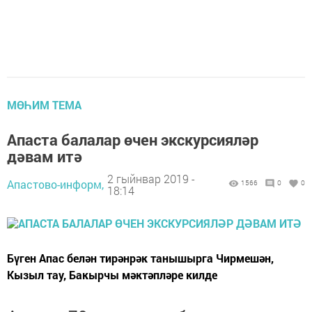
МӨҺИМ ТЕМА
Апаста балалар өчен экскурсияләр
дәвам итә
2 гыйнвар 2019 -
Апастово-информ,
1566
0
0
18:14
Бүген Апас белән тирәнрәк танышырга Чирмешән,
Кызыл тау, Бакырчы мәктәпләре килде