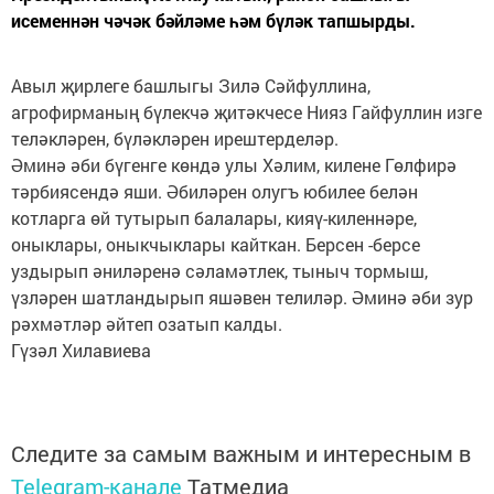
исеменнән чәчәк бәйләме һәм бүләк тапшырды.
Авыл җирлеге башлыгы Зилә Сәйфуллина,
агрофирманың бүлекчә җитәкчесе Нияз Гайфуллин изге
теләкләрен, бүләкләрен ирештерделәр.
Әминә әби бүгенге көндә улы Хәлим, килене Гөлфирә
тәрбиясендә яши. Әбиләрен олугъ юбилее белән
котларга өй тутырып балалары, кияү-киленнәре,
оныклары, оныкчыклары кайткан. Берсен -берсе
уздырып әниләренә сәламәтлек, тыныч тормыш,
үзләрен шатландырып яшәвен телиләр. Әминә әби зур
рәхмәтләр әйтеп озатып калды.
Гүзәл Хилавиева
Следите за самым важным и интересным в
Telegram-канале
Татмедиа