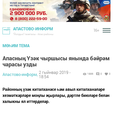
АПАСТОВО-ИНФОРМ
16+
"Йолдыз" газетасы - Апас районы
МӨҺИМ ТЕМА
Апасның Үзәк чыршысы янында бәйрәм
чарасы узды
2 гыйнвар 2019 -
Апастово-информ,
1886
0
0
18:54
Районның үзәк китапханәсе һәм авыл китапханәләре
хезмәткәрләре моңлы җырлары, дәртле биюләре белән
халыкны ял иттерделәр.