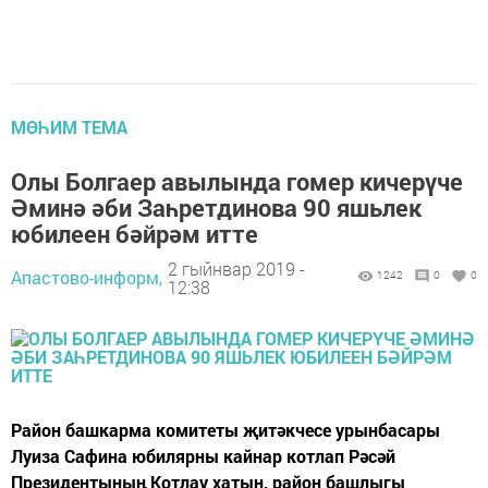
МӨҺИМ ТЕМА
Олы Болгаер авылында гомер кичерүче
Әминә әби Заһретдинова 90 яшьлек
юбилеен бәйрәм итте
2 гыйнвар 2019 -
Апастово-информ,
1242
0
0
12:38
Район башкарма комитеты җитәкчесе урынбасары
Луиза Сафина юбилярны кайнар котлап Рәсәй
Президентының Котлау хатын, район башлыгы