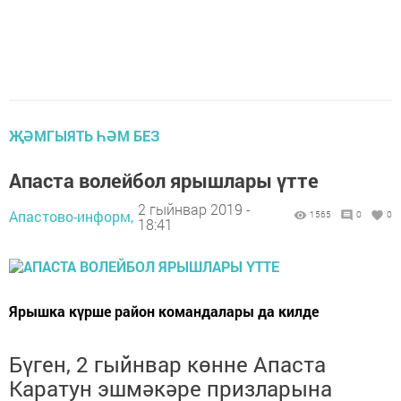
ҖӘМГЫЯТЬ ҺӘМ БЕЗ
Апаста волейбол ярышлары үтте
2 гыйнвар 2019 -
Апастово-информ,
1565
0
0
18:41
Ярышка күрше район командалары да килде
Бүген, 2 гыйнвар көнне Апаста
Каратун эшмәкәре призларына