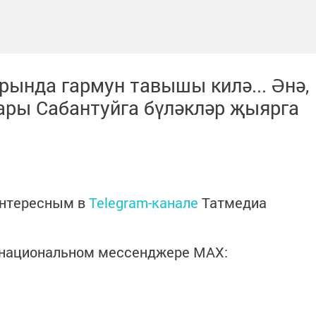
рында гармун тавышы килә... Әнә,
лары Сабантуйга бүләкләр җыярга
интересным в
Telegram-канале
Татмедиа
в национальном мессенджере MАХ: