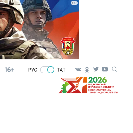
16+
РУС
ТАТ