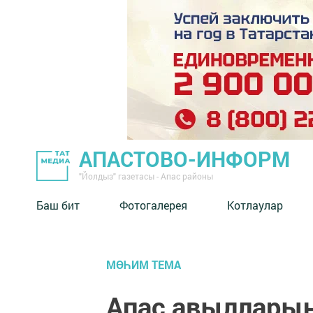
АПАСТОВО-ИНФОРМ
"Йолдыз" газетасы - Апас районы
Баш бит
Фотогалерея
Котлаулар
МӨҺИМ ТЕМА
Апас авылларын