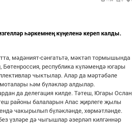
1734
0
мизгелләр һәркемнең күңеленә кереп калды.
ортта, мәдәният-сәнгатьтә, мәктәп тормышында
, Бөтенроссия, республика күләмендә югары
оллективлар чыктылар. Алар да мәртәбәле
амоталары һәм бүләкләр алдылар.
ардан да делегация килде. Тәтеш, Югары Ослан
әтеш районы балаларын Апас җирлеге җылы
рендә чакырылып бүләкләнде, хөрмәтләнде.
без үзләре дә чыгышлар әзерләп килгәннәр