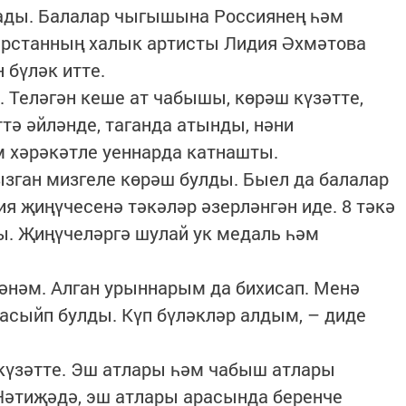
ады. Балалар чыгышына Россиянең һәм
тарстанның халык артисты Лидия Әхмәтова
 бүләк итте.
 Теләгән кеше ат чабышы, көрәш күзәтте,
тә әйләнде, таганда атынды, нәни
м хәрәкәтле уеннарда катнашты.
зган мизгеле көрәш булды. Быел да балалар
рия җиңүчесенә тәкәләр әзерләнгән иде. 8 тәкә
ты. Җиңүчеләргә шулай ук медаль һәм
әнәм. Алган урыннарым да бихисап. Менә
асыйп булды. Күп бүләкләр алдым, – диде
күзәтте. Эш атлары һәм чабыш атлары
Нәтиҗәдә, эш атлары арасында беренче