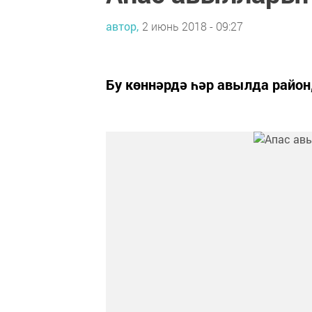
автор,
2 июнь 2018 - 09:27
Бу көннәрдә һәр авылда райо