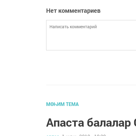
Нет комментариев
МӨҺИМ ТЕМА
Апаста балалар 