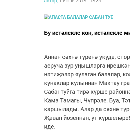
автор,
1 июнь 2018 - 18:39
Бу истәлекле көн, истәлекле 
Аннан сәхнә түренә укуда, сп
аеруча зур уңышларга ирешкән
нәтиҗәләр яулаган балалар, к
кунаклар кулыннан Мактау гр
Сабантуйга тирә-күрше районн
Кама Тамагы, Чүпрәле, Буа, Т
каршылады. Алар да сәхнә тү
Җавап йөзеннән, ут күршеләре
иде.