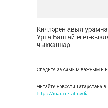
Кичләрен авыл урамна
Урта Балтай егет-кыз
чыкканнар!
Следите за самым важным и 
Читайте новости Татарстана 
https://max.ru/tatmedia