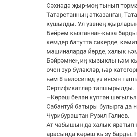
Сәхнәдә җыр-моң тынып торм
Татарстанның атказанган, Та
кушылды. Ул үзенең җырларын
Бәйрәм кызганнан-кыза барды.
кемдер батутта сикерде, кәмит
машиналарда йөрде, халык һә
Бәйрәмнең иң кызыклы һәм кы
өчен зур бүләкләр, һәр катего
һәм 8 велосипед үз иясен тап
Сертификатлар тапшырылды.
–Көрәш белән күптән шөгыльл
Сабантуй батыры булырга да н
Чүрибураштан Рузил Галиев.
Ат чабышын да халык яратып 
арасында көрәш кызу барды. 