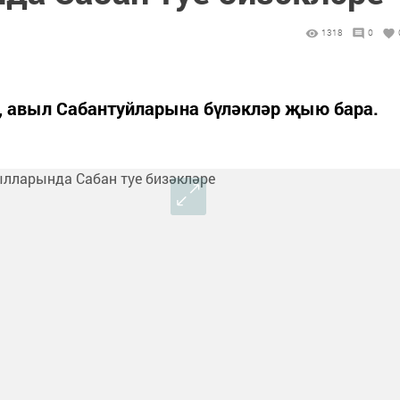
1318
0
н, авыл Сабантуйларына бүләкләр җыю бара.