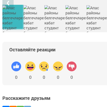
❮
Оставляйте реакции
0
0
0
0
0
Расскажите друзьям