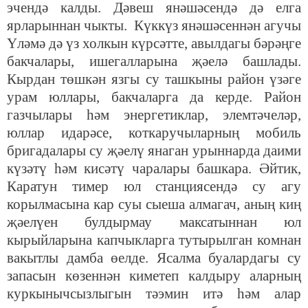
эчендә калды. Дәвеш янәшәсендә дә елга
ярларыннан чыкты. Күккүз янәшәсеннән агучы
Үләмә дә үз холкын күрсәтте, авылдагы бәрәңге
бакчалары, ишегалларына җәелә башлады.
Кырдан төшкән язгы су ташкыны район үзәге
урам юллары, бакчаларга да керде. Район
газчылары һәм энергетиклар, элемтәчеләр,
юллар идарәсе, коткаручыларның мобиль
бригадалары су җәелү янаган урыннарда даими
күзәтү һәм кисәтү чаралары башкара. Әйтик,
Каратун тимер юл станциясендә су агу
корылмасына кар суы сыеша алмагач, аның киң
җәелүен булдырмау максатыннан юл
кырыйларына капчыкларга тутырылган комнан
вакытлы дамба өелде. Ясалма буалардагы су
запасын көзеннән киметеп калдыру аларның
куркынычсызлыгын тәэмин итә һәм алар