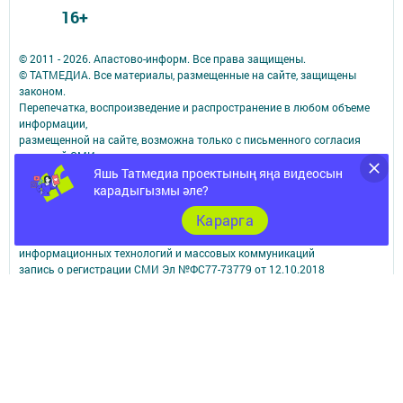
16+
© 2011 - 2026. Апастово-информ. Все права защищены.
© ТАТМЕДИА. Все материалы, размещенные на сайте, защищены
законом.
Перепечатка, воспроизведение и распространение в любом объеме
информации,
размещенной на сайте, возможна только с письменного согласия
редакций СМИ.
Яшь Татмедиа проектының яңа видеосын
При поддержке Республиканского агентства по печати и массовым
коммуникациям.
карадыгызмы әле?
Наименование СМИ: Апастово-информ
Карарга
СМИ зарегистрировано Федеральной службой по надзору в сфере
связи,
информационных технологий и массовых коммуникаций
запись о регистрации СМИ Эл №ФС77-73779 от 12.10.2018
зарегистрировано Федеральной службой по надзору в сфере связи,
информационных технологий и массовых коммуникаций
ФИО главного редактора: Сунгатуллина Гульнара Рустамовна
Адрес редакции: 422350, Россиийская Федерация, Республика
Татарстан, Апастовский район, п.г.т. Апастово, ул. Молодежная, д. 1
Телефон редакции: (84376) 2-13-66. Электронная почта редакции:
yolduzz@mail.ru, также на эту электронную почту можете отправить
сообщения о фактах коррупции.