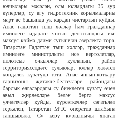
юлчылары мәсәлән, олы юллардагы 35 зур
күперләр, су агу гидротехник корылмаларны
март ае башында ук кардан чистартып куйды.
Апас гадәттән тыш хәлләр һәм граҗданнар
иминлеге идарәсе янгын депосындагы ике
махсус көймә даими сугышчан әзерлектә тора.
Татарстан Гадәттән тыш хәлләр, граҗданнар
иминлеге министрлыгы исә вертолетлар,
пилотсыз очкычлар кулланып, район
территориясендәге сулыклар, юллар халәтен
көндәлек күзәтүдә тота. Апас янгын-коткару
гарнизоны җитәкче-белгечләре райондагы
барлык елгалардагы су биеклеген күзәтү өчен
авыл җирлекләре белән бергә махсус
үлчәгечләр куйды, күрсәткечләр сәгатьләп
теркәлеп, Татарстан МЧС оператив штабына
тапшырыла. Су керү куркынычы янаган