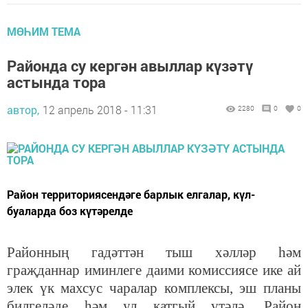
МӨҺИМ ТЕМА
Районда су кергән авыллар күзәтү
астында тора
автор,
12 апрель 2018 - 11:31
2280
0
0
Район территориясендәге барлык елгалар, күл-
буаларда боз күтәрелде
Районның гадәттән тыш хәлләр һәм
граҗданнар иминлеге даими комиссиясе ике ай
элек үк махсус чаралар комплексы, эш планы
билгеләде һәм ул катгый үтәлә. Район