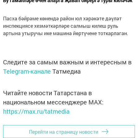
Бу гамәлләре өчен аларга җавап бирергә туры киләчәк
Пасха бәйрәме көнендә район юл хәрәкәте дәүләт
инспекциясе хезмәткәрләре салмыш килеш руль
артына утыручы ике машина йөртүчене тоткарлаган.
Следите за самым важным и интересным в
Telegram-канале
Татмедиа
Читайте новости Татарстана в
национальном мессенджере MАХ:
https://max.ru/tatmedia
Перейти на страницу новости