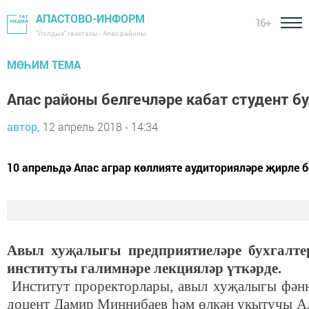
АПАСТОВО-ИНФОРМ
16+
"Йолдыз" газетасы - Апас районы
МӨҺИМ ТЕМА
Апас районы белгечләре кабат студент б
автор,
12 апрель 2018 - 14:34
10 апрельдә Апас аграр көллияте аудиторияләре җирле б
Авыл хуҗалыгы предприятиеләре бухгалтер
институты галимнәре лекцияләр үткәрде.
Институт проректорлары, авыл хуҗалыгы фәнн
доцент Дамир Миннибаев һәм өлкән укытучы Але