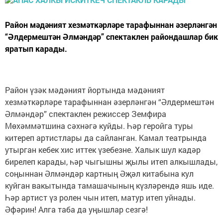
Район мәдәният хезмәткәрләре тарафыннан әзерләнгән
“Әлдермештән Әлмәндәр” спектаклен райондашлар бик
яратып карады.
Район үзәк мәдәният йортында мәдәният
хезмәткәрләре тарафыннан әзерләнгән “Әлдермештән
Әлмәндәр” спектаклен режиссер Земфира
Мөхәммәтшина сәхнәгә куйды. Һәр геройга туры
китереп артистлары да сайланган. Камал театрында
утырган кебек хис иттек үзебезне. Халык шул кадәр
бирелеп карады, һәр чыгышны җылы итеп алкышлады,
соңыннан Әлмәндәр картның Әҗәл китабына кул
куйган вакытында тамашачының күзләрендә яшь иде.
Һәр артист үз ролен чын итеп, матур итеп уйнады.
Әфәрин! Алга таба да уңышлар сезгә!