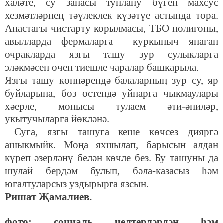
халәте, су запасы туплану бүген махсус
хезмәтләрнең тәүлеклек күзәтүе астында тора.
Апастагы чистарту корылмасы, ТБО полигоны,
авылларда фермаларга куркыныч янаган
очракларда язгы ташу зур сулыкларга
эләкмәсен өчен тиешле чаралар башкарыла.
Язгы ташу көннәрендә балаларның зур су, яр
буйларына, боз өстендә уйнарга чыкмаулары
хәерле, монысы тулаем әти-әниләр,
укытучыларга йөкләнә.
Суга, язгы ташуга кеше көчсез дияргә
ашыкмыйк. Моңа яхшылап, барысын алдан
күреп әзерләнү белән көчле без. Бу ташуны да
шулай бердәм булып, бәла-казасыз һәм
югалтуларсыз уздырырга язсын.
Ришат Җамалиев.
фото: социаль челтерләрдән һәм