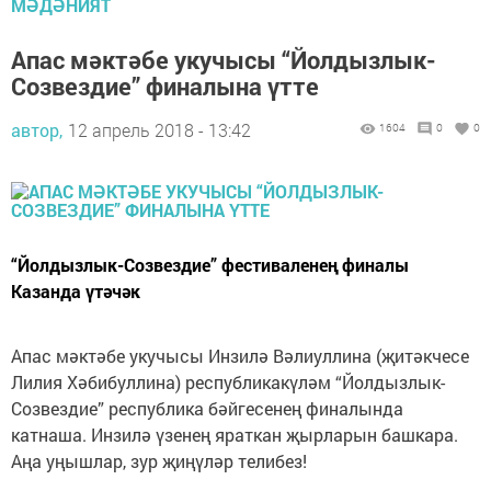
МӘДӘНИЯТ
Апас мәктәбе укучысы “Йолдызлык-
Созвездие” финалына үтте
автор,
12 апрель 2018 - 13:42
1604
0
0
“Йолдызлык-Созвездие” фестиваленең финалы
Казанда үтәчәк
Апас мәктәбе укучысы Инзилә Вәлиуллина (җитәкчесе
Лилия Хәбибуллина) республикакүләм “Йолдызлык-
Созвездие” республика бәйгесенең финалында
катнаша. Инзилә үзенең яраткан җырларын башкара.
Аңа уңышлар, зур җиңүләр телибез!