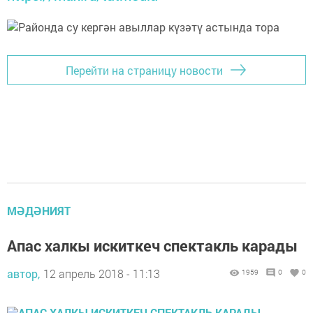
Перейти на страницу новости
МӘДӘНИЯТ
Апас халкы искиткеч спектакль карады
автор,
12 апрель 2018 - 11:13
1959
0
0