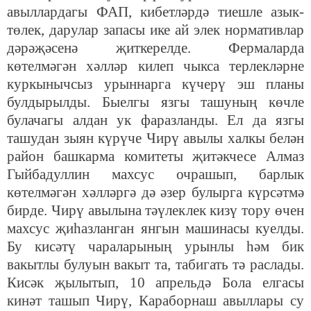
авыллардагы ФАП, кибетләрдә тиешле азык-
төлек, дарулар запасы ике ай элек нормативлар
дәрәҗәсенә җиткерелде. Фермаларда
көтелмәгән хәлләр килеп чыкса терлекләрне
куркынычсыз урыннарга күчерү эш планы
булдырылды. Быелгы язгы ташуның көчле
булачагы алдан ук фаразланды. Ел да язгы
ташудан зыян күрүче Чирү авылы халкы белән
район башкарма комитеты җитәкчесе Алмаз
Гыйбадуллин махсус очрашып, барлык
көтелмәгән хәлләргә дә әзер булырга күрсәтмә
бирде. Чирү авылына тәүлеклек кизү тору өчен
махсус җиһазланган янгын машинасы куелды.
Бу кисәтү чараларының урынлы һәм бик
вакытлы булуын вакыт та, табигать тә раслады.
Кисәк җылытып, 10 апрельдә Бола елгасы
кинәт ташып Чирү, Караборнаш авыллары су