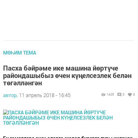
МӨҺИМ ТЕМА
Пасха бәйрәме ике машина йөртүче
райондашыбыз өчен күңелсезлек белән
төгәлләнгән
автор,
11 апрель 2018 - 16:45
1405
0
0