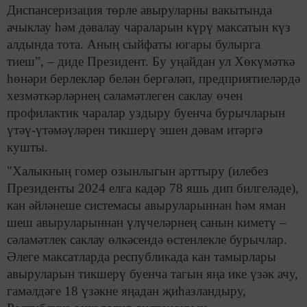
Диспансеризация төрле авыруларны вакытында
ачыклау һәм дәвалау чараларын күрү максатын күз
алдында тота. Аның сыйфаты югары булырга
тиеш”, – диде Президент. Бу уңайдан ул Хөкүмәткә
һөнәри берлекләр белән бергәләп, предприятиеләрдә
хезмәткәрләрнең сәламәтлеген саклау өчен
профилактик чаралар уздыру буенча бурычларын
үтәү-үтәмәүләрен тикшерү эшен дәвам итәргә
кушты.
"Халыкның гомер озынлыгын арттыру (илебез
Президенты 2024 елга кадәр 78 яшь дип билгеләде),
кан әйләнеше системасы авыруларыннан һәм яман
шеш авыруларыннан үлүчеләрнең санын киметү –
сәламәтлек саклау өлкәсендә өстенлекле бурычлар.
Әлеге максатларда республикада кан тамырлары
авыруларын тикшерү буенча тагын яңа ике үзәк ачу,
гамәлдәге 18 үзәкне яңадан җиһазландыру,