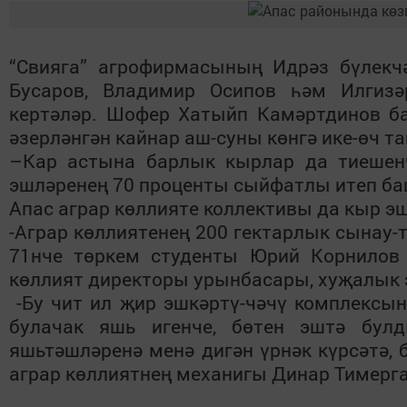
“Свияга” агрофирмасының Идрәз бүлекчә
Бусаров, Владимир Осипов һәм Илгиз
кертәләр. Шофер Хатыйп Камәртдинов б
әзерләнгән кайнар аш-суны көнгә ике-өч т
–Кар астына барлык кырлар да тиешенч
эшләренең 70 проценты сыйфатлы итеп ба
Апас аграр көллияте коллективы да кыр 
-Аграр көллиятенең 200 гектарлык сынау
71нче төркем студенты Юрий Корнилов 
көллият директоры урынбасары, хуҗалык 
-Бу чит ил җир эшкәртү-чәчү комплексын
булачак яшь игенче, бөтен эштә бул
яшьтәшләренә менә дигән үрнәк күрсәтә, 
аграр көллиятнең механигы Динар Тимерга