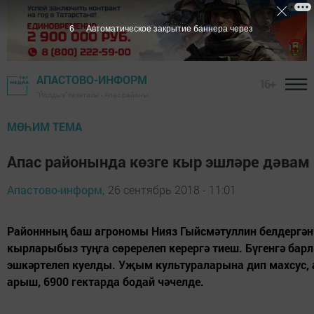
5
Автоматическое закрытие баннера через
АПАСТОВО-ИНФОРМ
16+
"Йолдыз" газетасы - Апас районы
МӨҺИМ ТЕМА
Апас районында көзге кыр эшләре дәвам
Апастово-информ,
26 сентябрь 2018 - 11:01
Районнның баш агрономы Нияз Гыйсмәтуллин белдергәнч
кырларыбыз туңга сөререлеп керергә тиеш. Бүгенгә бар
эшкәртелеп куелды. Уҗым культураларына дип махсус, а
арыш, 6900 гектарда бодай чәчелде.