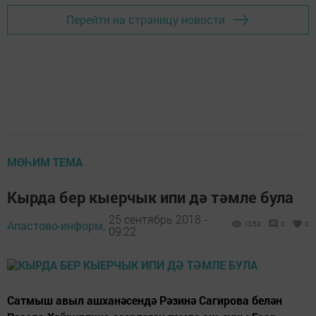
Перейти на страницу новости
МӨҺИМ ТЕМА
Кырда бер кыерчык ипи дә тәмле була
25 сентябрь 2018 -
Апастово-информ,
1053
0
0
09:22
Сатмыш авыл ашханәсендә Рәзинә Сагирова белән