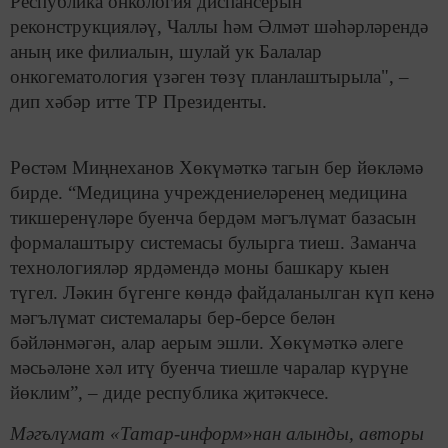
Республика онкология диспансерын
реконструкцияләү, Чаллы һәм Әлмәт шәһәрләрендә
аның ике филиалын, шулай ук Балалар
онкогематология үзәген төзү планлаштырыла", –
дип хәбәр итте ТР Президенты.
Рөстәм Миңнеханов Хөкүмәткә тагын бер йөкләмә
бирде. “Медицина учреждениеләренең медицина
тикшеренүләре буенча бердәм мәгълүмат базасын
формалаштыру системасы булырга тиеш. Заманча
технологияләр ярдәмендә моны башкару кыен
түгел. Ләкин бүгенге көндә файдаланылган күп кенә
мәгълүмат системалары бер-берсе белән
бәйләнмәгән, алар аерым эшли. Хөкүмәткә әлеге
мәсьәләне хәл итү буенча тиешле чаралар күрүне
йөклим”, – диде республика җитәкчесе.
Мәгълүмат «Татар-информ»нан алынды, авторы