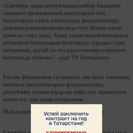
«Сентябрь аенда республикада кайбер башкарма
хакимият органнарының максатларын һәм
бурычларын халык катнашында формалаштыру,
аларның үтәлешен контрольдә тоту буенча сынау
проекты старт алды. Хәзер халык ведомстволарның
өстенлекле бурычларын билгеләүдә турыдан-туры
катнашачак, шулай ук төп күрсәткечләргә ирешүен
контрольдә тотачак», - диде ТР Президенты.
Рөстәм Миңнеханов сүзләренчә, ике яклы элемтәнең
нәтиҗәле механизмнарын формалаштыру,
республика халкын карарлар кабул итү процессына
җәлеп итү эше дәвам иттереләчәк.
Мәгълүмат «Татар-информ»нан алынды.
Следите за самым важным и интересным в