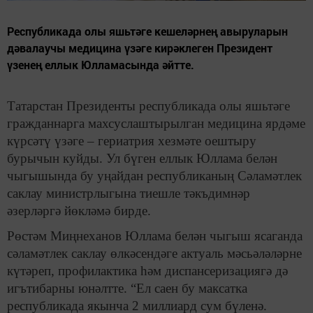
Республикада олы яшьтәге кешеләрнең авыруларын
дәвалаучы медицина үзәге кирәклеген Президент
үзенең еллык Юлламасында әйтте.
Татарстан Президенты республикада олы яшьтәге
гражданнарга махсуслаштырылган медицина ярдәме
күрсәтү үзәге – гериатрия хезмәте оештыру
бурычын куйды. Ул бүген еллык Юллама белән
чыгышында бу уңайдан республиканың Сәламәтлек
саклау министрлыгына тиешле тәкъдимнәр
әзерләргә йөкләмә бирде.
Рөстәм Миңнеханов Юллама белән чыгыш ясаганда
сәламәтлек саклау өлкәсендәге актуаль мәсьәләләрне
күтәреп, профилактика һәм диспансеризациягә дә
игътибарны юнәлтте. “Ел саен бу максатка
республикада якынча 2 миллиард сум бүленә.