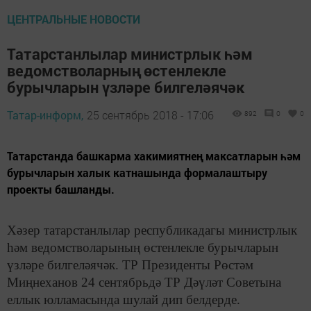
ЦЕНТРАЛЬНЫЕ НОВОСТИ
Татарстанлылар министрлык һәм
ведомстволарның өстенлекле
бурычларын үзләре билгеләячәк
Татар-информ,
25 сентябрь 2018 - 17:06
892
0
0
Татарстанда башкарма хакимиятнең максатларын һәм
бурычларын халык катнашында формалаштыру
проекты башланды.
Хәзер татарстанлылар республикадагы министрлык
һәм ведомстволарының өстенлекле бурычларын
үзләре билгеләячәк. ТР Президенты Рөстәм
Миңнеханов 24 сентябрьдә ТР Дәүләт Советына
еллык юлламасында шулай дип белдерде.