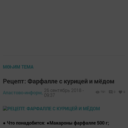
МӨҺИМ ТЕМА
Рецепт: Фарфалле с курицей и мёдом
26 сентябрь 2018 -
Апастово-информ,
791
0
0
09:37
● Что понадобится: ●Макароны фарфалле 500 г;