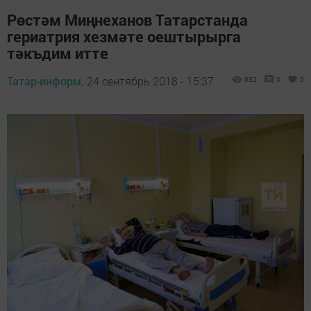
Рөстәм Миңнеханов Татарстанда
гериатрия хезмәте оештырырга
тәкъдим итте
Татар-информ,
24 сентябрь 2018 - 15:37
832
0
0