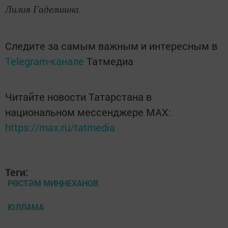
Лилия Гаделшина.
Следите за самым важным и интересным в
Telegram-канале
Татмедиа
Читайте новости Татарстана в
национальном мессенджере MАХ:
https://max.ru/tatmedia
Теги:
РӨСТӘМ МИҢНЕХАНОВ
ЮЛЛАМА