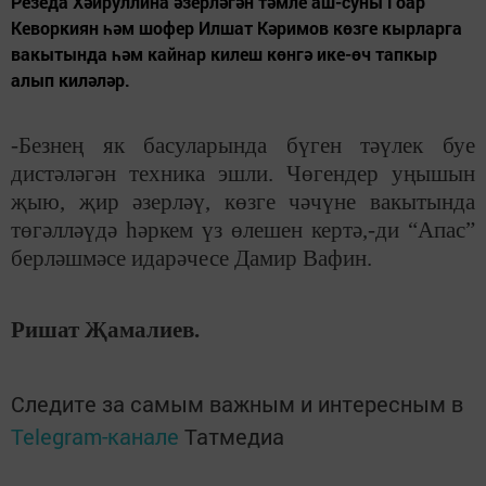
Резеда Хәйруллина әзерләгән тәмле аш-суны Гоар
Кеворкиян һәм шофер Илшат Кәримов көзге кырларга
вакытында һәм кайнар килеш көнгә ике-өч тапкыр
алып киләләр.
-Безнең як басуларында бүген тәүлек буе
дистәләгән техника эшли. Чөгендер уңышын
җыю, җир әзерләү, көзге чәчүне вакытында
төгәлләүдә һәркем үз өлешен кертә,-ди “Апас”
берләшмәсе идарәчесе Дамир Вафин.
Ришат Җамалиев.
Следите за самым важным и интересным в
Telegram-канале
Татмедиа