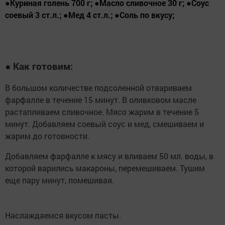
●Куриная голень 700 г; ●Масло сливочное 30 г; ●Соус
соевый 3 ст.л.; ●Мед 4 ст.л.; ●Соль по вкусу;
● Как готовим:
В большом количестве подсоленной отвариваем
фарфалле в течение 15 минут. В оливковом масле
растапливаем сливочное. Мясо жарим в течение 5
минут. Добавляем соевый соус и мед, смешиваем и
жарим до готовности.
Добавляем фарфалле к мясу и вливаем 50 мл. воды, в
которой варились макароны, перемешиваем. Тушим
еще пару минут, помешивая.
Наслаждаемся вкусом пасты.