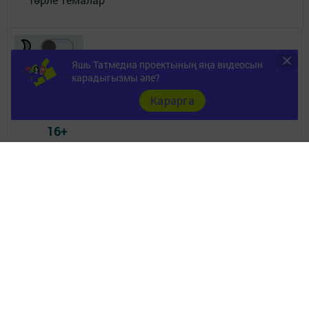
Яшь Татмедиа проектының яңа видеосын
карадыгызмы әле?
Карарга
Телефон АО «ТАТМЕДИА»:
(843) 222 09 84
16+
© 2011 - 2026. Апастово-информ. Все права защищены.
© ТАТМЕДИА. Все материалы, размещенные на сайте, защищены
законом.
Перепечатка, воспроизведение и распространение в любом объеме
информации,
размещенной на сайте, возможна только с письменного согласия
редакций СМИ.
При поддержке Республиканского агентства по печати и массовым
коммуникациям.
Наименование СМИ: Апастово-информ
СМИ зарегистрировано Федеральной службой по надзору в сфере
связи,