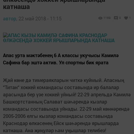
катнаша
автор,
22 май 2018 - 11:15
1169
0
1
Апас урта мәктәбенең 6 А классы укучысы Камилә
Сафина бар эштә актив. Ул спортны бик ярата
Җәй көне дә тимераякларын читкә куймый. Апасның
“Титан“ хоккей командасы составында ир балалар
арасында бер үзе хоккей уйный! 22-29 апрельдә Камилә
Башкортстанның Салават шәһәрендә кызлар
командасы составында уйнады. 22-29 май көннәрендә
2005-2006 елгы кызлар командасы составында
Краснодар өлкәсенең Ейск шәһәрендә ярышларда
катнаша. Ана җиңүләр һәм уңышлар телибез!