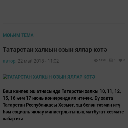
МӨҺИМ ТЕМА
Татарстан халкын озын яллар көтә
автор,
22 май 2018 - 11:02
1458
0
0
Биш көнлек эш атнасында Татарстан халкы 10, 11, 12,
15, 16 һәм 17 июнь көннәрендә ял итәчәк. Бу хакта
Татарстан Республикасы Хезмәт, эш белән тәэмин итү
hәм социаль яклау министрлыгының матбугат хезмәте
хәбәр итә.