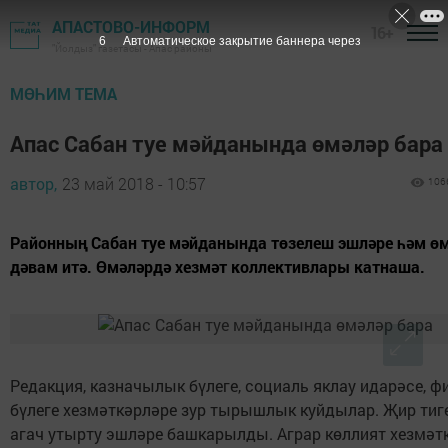
АПАСТОВО-ИНФОРМ
16+
5
Автоматическое закрытие баннера через
"Йолдыз" газетасы - Апас районы
МӨҺИМ ТЕМА
Апас Сабан туе мәйданында өмәләр бара
автор,
23 май 2018 - 10:57
106
Районның Сабан туе мәйданында төзелеш эшләре һәм ө
дәвам итә. Өмәләрдә хезмәт коллективлары катнаша.
Редакция, казначылык бүлеге, социаль яклау идарәсе, ф
бүлеге хезмәткәрләре зур тырышлык куйдылар. Җир тиге
агач утырту эшләре башкарылды. Аграр көллият хезмәт