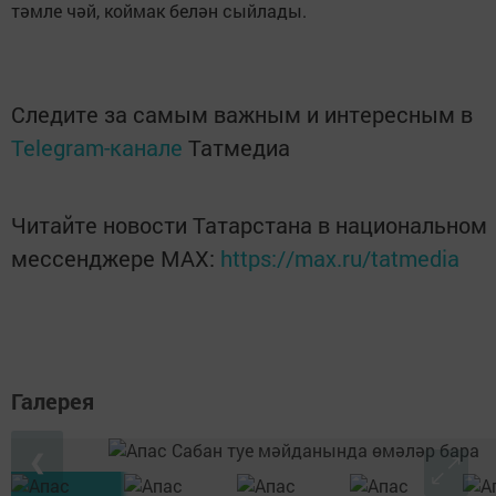
тәмле чәй, коймак белән сыйлады.
Следите за самым важным и интересным в
Telegram-канале
Татмедиа
Читайте новости Татарстана в национальном
мессенджере MАХ:
https://max.ru/tatmedia
Галерея
❮