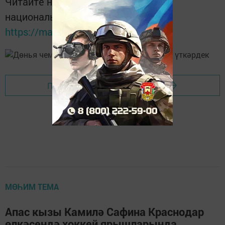
Читайте новости Татарстана в
национальном мессенджере MАХ:
https://max.ru/tatmedia
Перейти на страницу новости
МӨҺИМ ТЕМА
Апас кызы Камилә Сафина Краснодар
өлкәсендә хоккей ярышларында