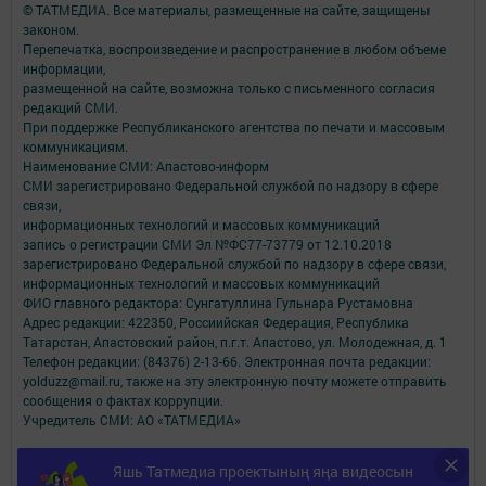
© ТАТМЕДИА. Все материалы, размещенные на сайте, защищены
законом.
Перепечатка, воспроизведение и распространение в любом объеме
информации,
размещенной на сайте, возможна только с письменного согласия
редакций СМИ.
При поддержке Республиканского агентства по печати и массовым
коммуникациям.
Наименование СМИ: Апастово-информ
СМИ зарегистрировано Федеральной службой по надзору в сфере
связи,
информационных технологий и массовых коммуникаций
запись о регистрации СМИ Эл №ФС77-73779 от 12.10.2018
зарегистрировано Федеральной службой по надзору в сфере связи,
информационных технологий и массовых коммуникаций
ФИО главного редактора: Сунгатуллина Гульнара Рустамовна
Адрес редакции: 422350, Россиийская Федерация, Республика
Татарстан, Апастовский район, п.г.т. Апастово, ул. Молодежная, д. 1
Телефон редакции: (84376) 2-13-66. Электронная почта редакции:
yolduzz@mail.ru, также на эту электронную почту можете отправить
сообщения о фактах коррупции.
Учредитель СМИ: АО «ТАТМЕДИА»
Антикоррупционная политика
Яшь Татмедиа проектының яңа видеосын
АО «ТАТМЕДИА» использует «cookie»
для персонализации сервисов и