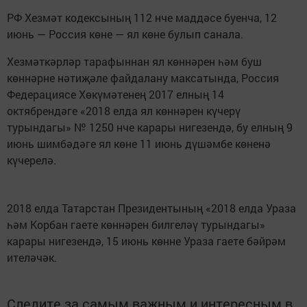
РФ Хезмәт кодексының 112 нче маддәсе буенча, 12
июнь — Россия көне — ял көне булып санала.
Хезмәткәрләр тарафыннан ял көннәрен һәм буш
көннәрне нәтиҗәле файдалану максатында, Россия
Федерациясе Хөкүмәтенең 2017 елның 14
октябрендәге «2018 елда ял көннәрен күчерү
турындагы» № 1250 нче карары нигезендә, бу елның 9
июнь шимбәдәге ял көне 11 июнь дүшәмбе көненә
күчерелә.
2018 елда Татарстан Президентының «2018 елда Ураза
һәм Корбан гаете көннәрен билгеләү турындагы»
карары нигезендә, 15 июнь көнне Ураза гаете бәйрәм
ителәчәк.
Следите за самым важным и интересным в