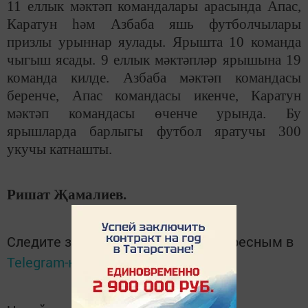
11 еллык мәктәп командалары арасында Апас,
Каратун һәм Азбаба яшь футболчылары
призлы урыннар яулады. Ярышта 10 команда
чыгыш ясады. 9 еллык мәктәпләр ярышына 19
команда килде. Азбаба мәктәп командасы
беренче, Апас командасы икенче, Каратун
мәктәп командасы өченче урында. Бу
ярышларда барлыгы футбол яратучы 300
укучы катнашты.
Ришат Җамалиев.
Следите за самым важным и интересным в
Telegram-канале
Татмедиа