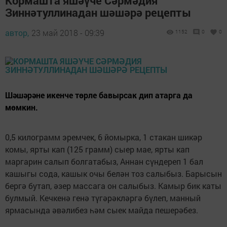
Кормашта яшәүче Сәрмәдия
Зиннәтуллинадан шәшәрә рецепты
автор,
23 май 2018 - 09:39
1152
0
0
Шәшәрәне икенче төрле бавырсак дип атарга да
мөмкин.
0,5 килограмм эремчек, 6 йомырка, 1 стакан шикәр
комы, ярты кап (125 грамм) сыер мае, ярты кап
маргарин салып болгатабыз, Аннан сүндереп 1 бал
кашыгы сода, кашык очы белән тоз салыбыз. Барысын
бергә бутап, әзер массага он салыбыз. Камыр бик каты
булмый. Кечкенә генә түгәрәкләргә бүлеп, манный
ярмасында әвәлибез һәм сыек майда пешерәбез.