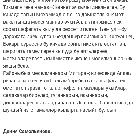
Тикмәгә генә намаз—Җәннәт ачкычы диелмәгән. Бу
кичәдә тагын Мөхәммәд с.г.с. гә дәһшәтле кыямәт
вакытында мөселманнар өчен Аллаһтан җиңеллек
сорап шәфәгать кылу да рөхсәт ителгән. Һәм ул —бу
дәрәҗәгә лаек булган бердәнбер пәйгамбәр. Коръәннең
Бәкара сурәсенә бу кичәдә соңгы ике аять өстәлгән,
шәригать гамәлләрен кылуда бу аятьләрнең
мәгънәләре гаять кыйммәтле икәнен мөселманнар бик
яхшы белә.
Районыбыз мөселманнары Мигъраҗ кичәсендә Аллаһ
ризалыгы өчен һәм Пәйгамбәребез с.г.с. шәфәгатен
өмет итеп ураза тоталар, нәфел намазлары укыйлар,
сәдакалар бирәләр, туганнарын, якыннарын,
динләшләрен шатландыралар. Иншалла, барыбызга да
шундый изге гамәлләр кылырга насыйп булсын!
Дания Самольянова.