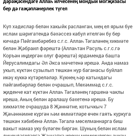
дәрәҗәсендәге Аллаһ илчесенең мондый могҗизасы
бер дә гаҗәпләнерлек түгел
Күп хәдисләр белән хакыйк расланган, мең ел ярым буе
ислам шәригатендә бәхәссез кабул ителгән бу бер
кичәдә Пәйгамбәребез с.г.с. Аллаһ Тәгаләнең хикмәте
белән Җәбраил фәрештә (Аллаһтан Расуль с.г.с.гә
Коръән иңдергән олуг фәрештә) ярдәмендә башта
Йерусалимдагы Әл Әкса мәчетенә ирешә. Анда намаз
укып, күктән сузылып төшкән нур баганасы буйлап
икәү күккә күтәреләләр. Күкнең һәр катындагы
пәйгамбәрләр белән очрашып, Мөхәммәд с.г.с.
җиденче кат күктән Аллаһ Тәгаләнең гаршенә чаклы
ирешә, Аның белән аралашу бәхетенә ирешә. Бу
хикмәтле очрашуда 8 Җәннәтне, котычкыч 7
Җәһәннәмне күргән һәм өммәтләре өчен гаять куркуга
төшкән хәбибенә Аллаһ Тәгалә мөселманнарга биш
вакыт намаз уку бүләген биргән. Шуның белән ислам
динендәгеләргә Җәннәткә ирешү мөмкинлеген ачкан.