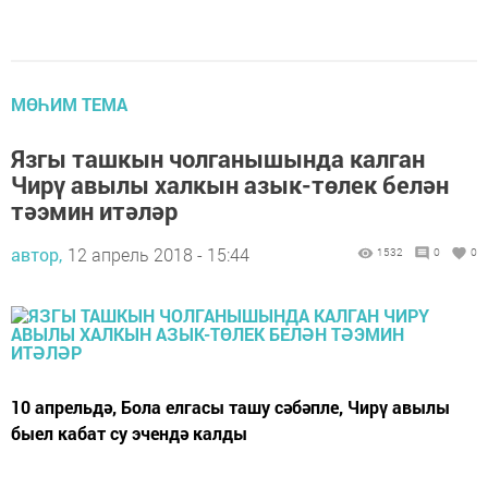
МӨҺИМ ТЕМА
Язгы ташкын чолганышында калган
Чирү авылы халкын азык-төлек белән
тәэмин итәләр
автор,
12 апрель 2018 - 15:44
1532
0
0
10 апрельдә, Бола елгасы ташу сәбәпле, Чирү авылы
быел кабат су эчендә калды