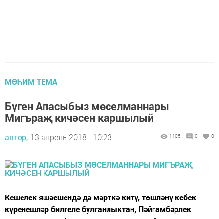
МӨҺИМ ТЕМА
Бүген Апасыбыз мөселманнары
Мигъраҗ кичәсен каршылый
автор,
13 апрель 2018 - 10:23
1105
0
0
Кешелек яшәешендә дә мәрткә китү, төшләнү кебек
күренешләр билгеле булганлыктан, Пәйгамбәрлек