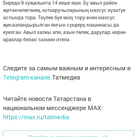
Биредә 8 хуҗалыкта 14 кеше яши. Бу авыл район
җитәкчелегенең, коткаручыларының махсус күзәтүе
астында тора. Тәүлек буе кизү тору өчен махсус
җиһазландырылган янгын сүндерү машинасы да
куелган. Авыл халкы ипи, азык-төлек, дарулар, кирәк-
яраклар белән тәэмин ителә.
Следите за самым важным и интересным в
Telegram-канале
Татмедиа
Читайте новости Татарстана в
национальном мессенджере MАХ:
https://max.ru/tatmedia