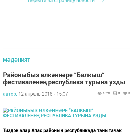
Перейти на страницу новости
МӘДӘНИЯТ
Районыбыз өлкәннәре “Балкыш“
фестиваленең республика турына узды
автор,
12 апрель 2018 - 15:07
1620
0
0
Тиздән алар Апас районын республикада танытачак