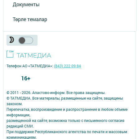
Документы
Төрле темалар
Телефон АО «ТАТМЕДИА»:
(843) 222 09 84
16+
© 2011 - 2026. Апастово-информ. Все права защищены.
© ТАТМЕДИА. Все материалы, размещенные на сайте, защищены
законом.
Перепечатка, воспроизведение и распространение в любом объеме
информации,
размещенной на сайте, возможна только с письменного согласия
редакций СМИ.
При поддержке Республиканского агентства по печати и массовым
коммуникациям.