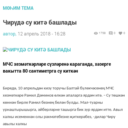
МӨҺИМ ТЕМА
Чирүдә су китә башлады
автор,
12 апрель 2018 - 16:28
1758
0
0
МЧС хезмәткәрләре сүзләренә караганда, хәзерге
вакытта 80 сантиметрга су киткән
Биредә, 10 апрельдән кизү торучы Балтай бүлекчәсенең МЧС
хезмәткәре Рамил Дәминов өлкән апаларга ярдәм итә. – Су төшкән
көннән бирле Рамил безнең белән булды. Мал-туарны
урнаштырышырга, әйберләрне ташырга бик зур ярдәм итте. Авыл
халкы исеменнән олы рәхмәтебезне җиткерәбез, -диләр Чирү
авылы халкы