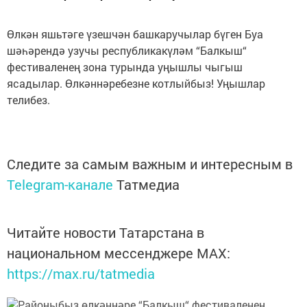
Өлкән яшьтәге үзешчән башкаручылар бүген Буа
шәһәрендә узучы республикакүләм “Балкыш“
фестиваленең зона турында уңышлы чыгыш
ясадылар. Өлкәннәребезне котлыйбыз! Уңышлар
телибез.
Следите за самым важным и интересным в
Telegram-канале
Татмедиа
Читайте новости Татарстана в
национальном мессенджере MАХ:
https://max.ru/tatmedia