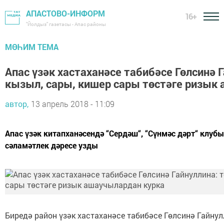
АПАСТОВО-ИНФОРМ
16+
"Йолдыз" газетасы - Апас районы
МӨҺИМ ТЕМА
Апас үзәк хастаханәсе табибәсе Гөлсинә 
кызыл, сары, кишер сары төстәге ризык
автор,
13 апрель 2018 - 11:09
Апас үзәк китапханәсендә “Сердәш“, “Сүнмәс дәрт“ клу
сәламәтлек дәресе узды
Биредә район үзәк хастаханәсе табибәсе Гөлсинә Гайну