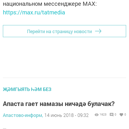
национальном мессенджере MАХ:
https://max.ru/tatmedia
Перейти на страницу новости
ҖӘМГЫЯТЬ ҺӘМ БЕЗ
Апаста гает намазы ничәдә булачак?
Апастово-информ,
14 июнь 2018 - 09:32
1623
0
0