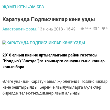
ҖӘМГЫЯТЬ ҺӘМ БЕЗ
Каратунда Подписчиклар көне узды
Апастово-информ,
13 июнь 2018 - 16:49
1049
0
0
2018 елның икенче яртыеллыгына район газетасы
“Йолдыз“(“Звезда“)га язылырга санаулы гына көннәр
калып бара.
Әлеге уңайдан Каратун авыл җирлегендә Подписчиклар
көне оештырылды. Беренче язылучыларга бүләкләр
бирелде, теләк-тәкъдимнәр язып алынды.