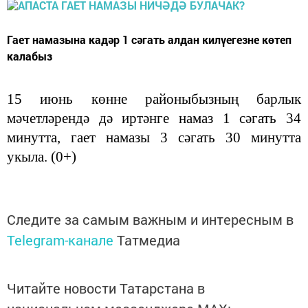
Гает намазына кадәр 1 сәгать алдан килүегезне көтеп
калабыз
15 июнь көнне районыбызның барлык
мәчетләрендә дә иртәнге намаз 1 сәгать 34
минутта, гает намазы 3 сәгать 30 минутта
укыла. (0+)
Следите за самым важным и интересным в
Telegram-канале
Татмедиа
Читайте новости Татарстана в