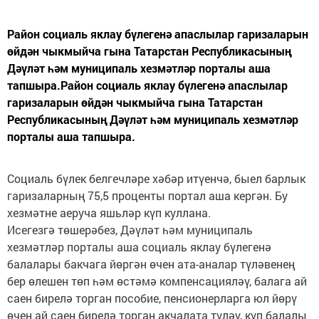
Район социаль яклау бүлегенә апаслылар гаризаларын
өйдән чыкмыйча гына Татарстан Республикасының
Дәүләт һәм муниципаль хезмәтләр порталы аша
тапшыра.Район социаль яклау бүлегенә апаслылар
гаризаларын өйдән чыкмыйча гына Татарстан
Республикасының Дәүләт һәм муниципаль хезмәтләр
порталы аша тапшыра.
Социаль бүлек белгечләре хәбәр итүенчә, быел барлык
гаризаларның 75,5 проценты портал аша кергән. Бу
хезмәтне аеруча яшьләр күп куллана.
Исегезгә төшерәбез, Дәүләт һәм муниципаль
хезмәтләр порталы аша социаль яклау бүлегенә
балалары бакчага йөргән өчен ата-аналар түләвенең
бер өлешен төп һәм өстәмә компенсацияләү, балага ай
саен бирелә торган пособие, пенсионерларга юл йөрү
өчен ай саен бирелә торган акчалата түләү, күп балалы