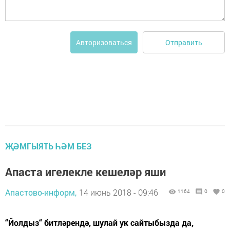
Отправить
Авторизоваться
ҖӘМГЫЯТЬ ҺӘМ БЕЗ
Апаста игелекле кешеләр яши
Апастово-информ,
14 июнь 2018 - 09:46
1164
0
0
“Йолдыз“ битләрендә, шулай ук сайтыбызда да,