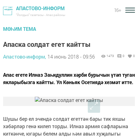
АПАСТОВО-ИНФОРМ
16+
"Йолдыз" газетасы - Апас районы
МӨҺИМ ТЕМА
Апаска солдат егет кайтты
Апастово-информ,
14 июнь 2018 - 09:56
1473
0
0
Апас егете Илназ Заһидуллин хәрби бурычын үтәп туган
якларыбызга кайтты. Ул Көньяк Осетиядә хезмәт итте.
Шушы бер ел эчендә солдат егеттән бары тик яхшы
хәбәрләр генә килеп торды. Илназ армия сафларына
киткәнче, югары белем алды һәм авыл хуҗалыгы