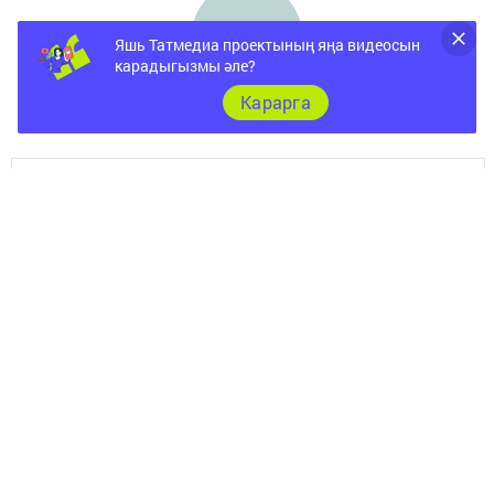
Яшь Татмедиа проектының яңа видеосын
карадыгызмы әле?
Карарга
Документы
Төрле темалар
Телефон АО «ТАТМЕДИА»:
(843) 222 09 84
16+