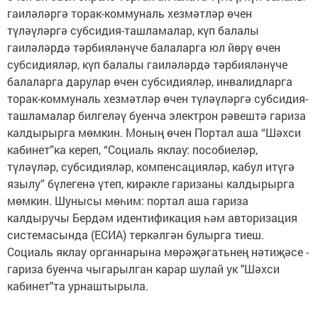
гаиләләргә торак-коммуналь хезмәтләр өчен
түләүләргә субсидия-ташламалар, күп балалы
гаиләләрдә тәрбияләнүче балаларга юл йөрү өчен
субсидияләр, күп балалы гаиләләрдә тәрбияләнүче
балаларга дарулар өчен субсидияләр, инвалидларга
торак-коммуналь хезмәтләр өчен түләүләргә субсидия-
ташламалар билгеләү буенча электрон рәвештә гариза
калдырырга мөмкин. Моның өчен Портал аша “Шәхси
кабинет”ка кереп, “Социаль яклау: пособиеләр,
түләүләр, субсидияләр, компенсацияләр, кабул итүгә
язылу” бүлегенә үтеп, кирәкле гаризаны калдырырга
мөмкин. Шунысы мөһим: портал аша гариза
калдыручы Бердәм идентификация һәм авторизация
системасында (ЕСИА) теркәлгән булырга тиеш.
Социаль яклау органнарына мөрәҗәгатьнең нәтиҗәсе -
гариза буенча чыгарылган карар шулай ук "Шәхси
кабинет"та урнаштырыла.