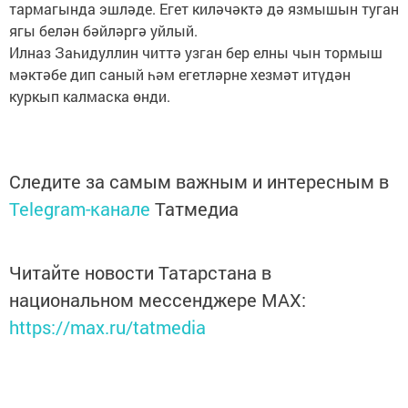
тармагында эшләде. Егет киләчәктә дә язмышын туган
ягы белән бәйләргә уйлый.
Илназ Заһидуллин читтә узган бер елны чын тормыш
мәктәбе дип саный һәм егетләрне хезмәт итүдән
куркып калмаска өнди.
Следите за самым важным и интересным в
Telegram-канале
Татмедиа
Читайте новости Татарстана в
национальном мессенджере MАХ:
https://max.ru/tatmedia