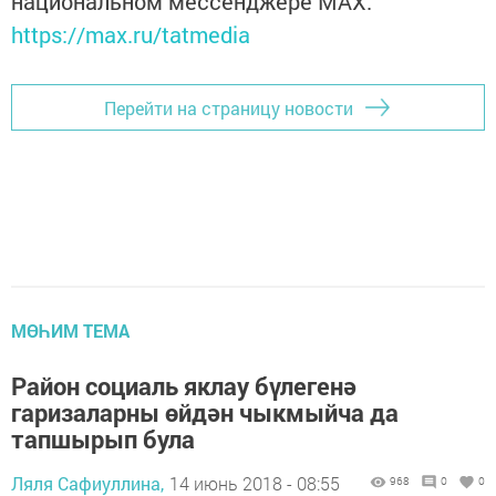
национальном мессенджере MАХ:
https://max.ru/tatmedia
Перейти на страницу новости
МӨҺИМ ТЕМА
Район социаль яклау бүлегенә
гаризаларны өйдән чыкмыйча да
тапшырып була
Ляля Сафиуллина,
14 июнь 2018 - 08:55
968
0
0