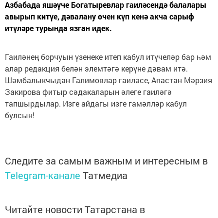
Азбабада яшәүче Богатыревлар гаиләсендә балалары
авырып китүе, дәвалану өчен күп кенә акча сарыф
итүләре турында язган идек.
Гаиләнең борчуын үзенеке итеп кабул итүчеләр бар һәм
алар редакция белән элемтәгә керүне дәвам итә.
Шәмбалыкчыдан Галимовлар гаиләсе, Апастан Мәрзия
Закирова фитыр сәдакаларын әлеге гаиләгә
тапшырдылар. Изге айдагы изге гамәлләр кабул
булсын!
Следите за самым важным и интересным в
Telegram-канале
Татмедиа
Читайте новости Татарстана в