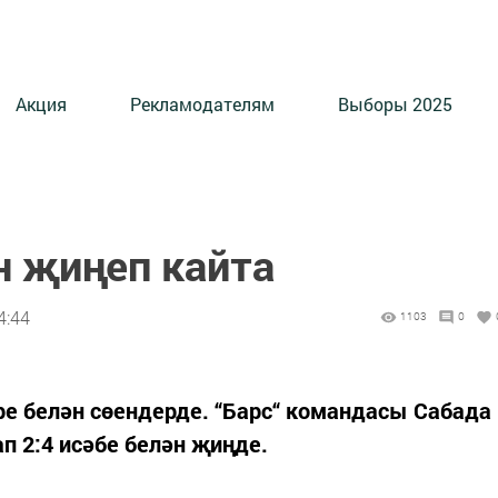
Акция
Рекламодателям
Выборы 2025
н җиңеп кайта
4:44
1103
0
е белән сөендерде. “Барс“ командасы Сабада
п 2:4 исәбе белән җиңде.