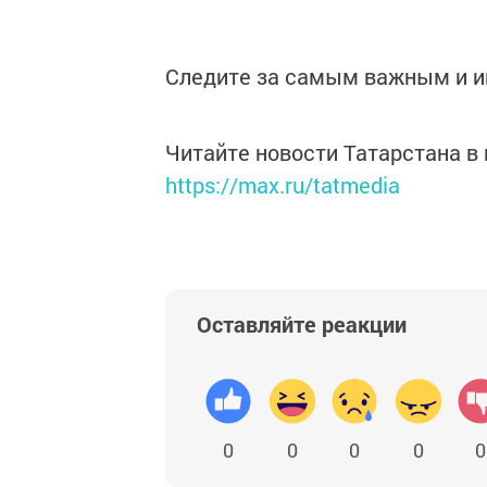
Следите за самым важным и 
Читайте новости Татарстана 
https://max.ru/tatmedia
Оставляйте реакции
0
0
0
0
0