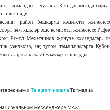
ета“ командасы яулады. Көн дәвамында барга
п килгән иде.
асында район башкарма комитеты җитәкчес
спорт һәм яшьләр эше комитеты җитәкчесе Рафи
торы Рамил Мөхетдинов җиңүче командалар, и
яшь уенчылар, иң тугры тамашачыларга Кубок
ементлар, истәлекле бүләкләр тапшырды.
интересным в
Telegram-канале
Татмедиа
в национальном мессенджере MАХ: