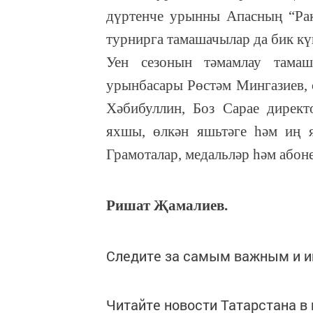
дүртенче урынны Апасның “Рак
турнирга тамашачылар да бик кү
Уен сезонын тәмамлау тамаш
урынбасары Рөстәм Мингазиев, 
Хәбибуллин, Боз Сарае дирек
яхшы, өлкән яшьтәге һәм иң 
Грамоталар, медальләр һәм абон
Ришат Җамалиев.
Следите за самым важным и 
Читайте новости Татарстана 