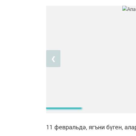
❮
11 февральдә, ягъни бүген, ала