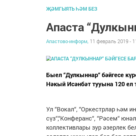
ҖӘМГЫЯТЬ ҺӘМ БЕЗ
Апаста “Дулкынн
Апастово-информ,
11 февраль 2019 - 1
Быел “Дулкыннар“ бәйгесе күр
Нәкый Исәнбәт тууына 120 ел 
Ул “Вокал“, “Оркестрлар һәм 
сүз“,“Конферанс“, “Рәсем“ юн
коллективлары зур әзерлек бел