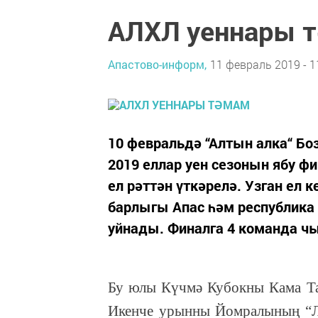
АЛХЛ уеннары 
Апастово-информ,
11 февраль 2019 - 1
10 февральдә “Алтын алка“ Бо
2019 еллар уен сезонын ябу ф
ел рәттән үткәрелә. Узган ел
барлыгы Апас һәм республика 
уйнады. Финалга 4 команда ч
Бу юлы Күчмә Кубокны Кама Та
Икенче урынны Йомралының “Ле