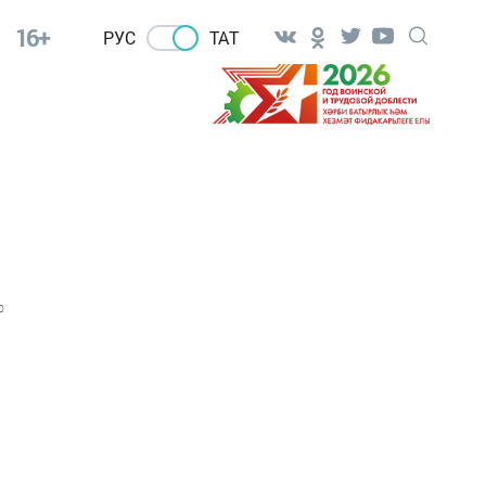
16+
РУС
ТАТ
0