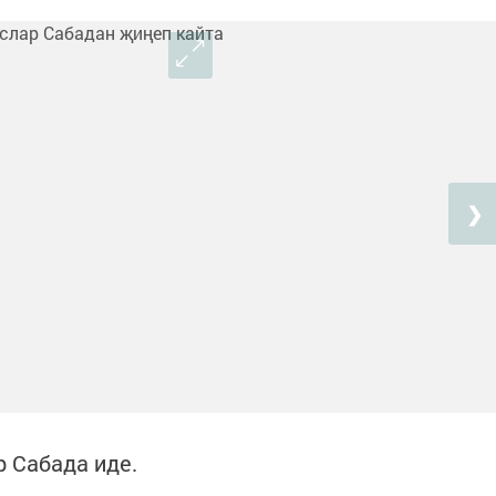
❯
р Сабада иде.