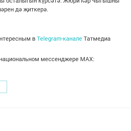
тлы осталыгын күрсәтә. Жюри һәр чыгышны
ләрен дә җиткерә.
интересным в
Telegram-канале
Татмедиа
в национальном мессенджере MАХ: