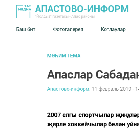
АПАСТОВО-ИНФОРМ
"Йолдыз" газетасы - Апас районы
Баш бит
Фотогалерея
Котлаулар
МӨҺИМ ТЕМА
Апаслар Сабада
Апастово-информ,
11 февраль 2019 - 1
2007 елгы спортчылар җиңүләр
җирле хоккейчылар белән уйна