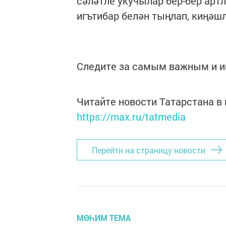
сәләтле укучылар бер-бер ар
игътибар белән тыңлап, киңәш
Следите за самым важным и 
Читайте новости Татарстана 
https://max.ru/tatmedia
Перейти на страницу новости
МӨҺИМ ТЕМА