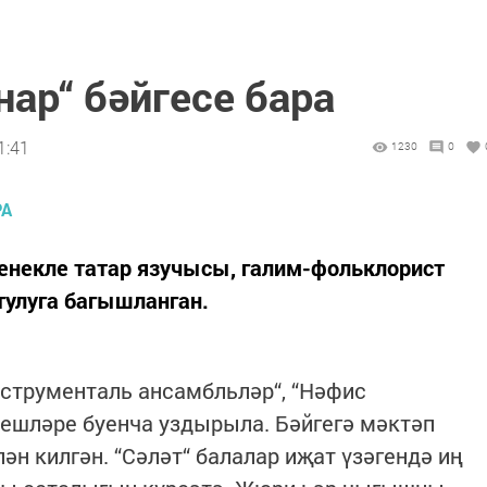
ар“ бәйгесе бара
1:41
1230
0
енекле татар язучысы, галим-фольклорист
тулуга багышланган.
инструменталь ансамбльләр“, “Нәфис
әлешләре буенча уздырыла. Бәйгегә мәктәп
ән килгән. “Сәләт“ балалар иҗат үзәгендә иң