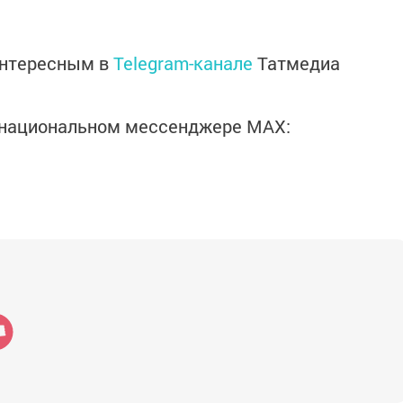
интересным в
Telegram-канале
Татмедиа
в национальном мессенджере MАХ: