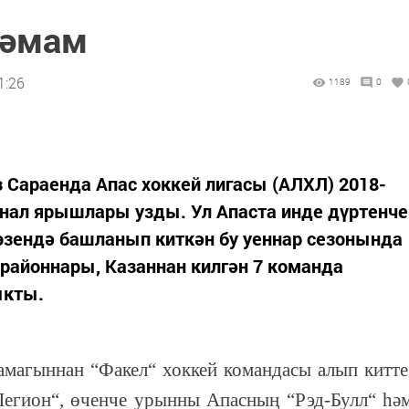
тәмам
1:26
1189
0
з Сараенда Апас хоккей лигасы (АЛХЛ) 2018-
инал ярышлары узды. Ул Апаста инде дүртенче
 көзендә башланып киткән бу уеннар сезонында
районнары, Казаннан килгән 7 команда
ыкты.
магыннан “Факел“ хоккей командасы алып китте
гион“, өченче урынны Апасның “Рэд-Булл“ һә