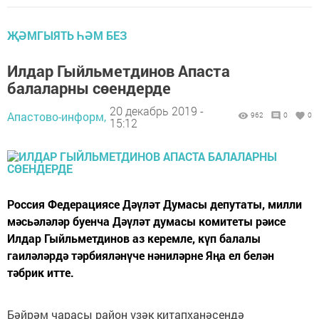
ҖӘМГЫЯТЬ ҺӘМ БЕЗ
Илдар Гыйльметдинов Апаста
балаларны сөендерде
20 декабрь 2019 -
Апастово-информ,
962
0
0
15:12
Россия Федерациясе Дәүләт Думасы депутаты, милли
мәсьәләләр буенча Дәүләт думасы комитеты рәисе
Илдар Гыйльметдинов аз керемле, күп балалы
гаиләләрдә тәрбияләнүче нәниләрне Яңа ел белән
тәбрик итте.
Бәйрәм чарасы район үзәк китапханәсендә