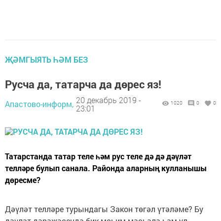
ҖӘМГЫЯТЬ ҺӘМ БЕЗ
Русча да, татарча да дөрес яз!
20 декабрь 2019 -
Апастово-информ,
1020
0
0
23:01
Татарстанда татар теле һәм рус теле дә дә дәүләт
телләре булып санала. Районда аларның кулланышы
дөресме?
Дәүләт телләре турындагы Закон төгәл үтәләме? Бу
дәүләт дәрәҗәсендә бик мөһим мәсьәлә һәм ул