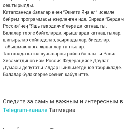
оештырылды.
Китапханәдә балалар өчен “Әкияти Яңа ел“ исемле
бәйрәм программасы әзерләнгән иде. Биредә “Бердәм
Россия“нең “Яшь гвардияче“ләре дә катнашты.
Балалар төрле бәйгеләрдә, ярышларда катнаштылар,
шигырьләр сөйләделәр, җырладылар, биеделәр,
табышмакларга җаваплар таптылар.
Тантанада катнашучыларны район башлыгы Равил
Хисаметдинов һәм Россия Федерациясе Дәүләт
Думасы депутаты Илдар Гыйльметдинов тәбрикләде.
Балалар бүләкләрне сөенеп кабул итте.
Следите за самым важным и интересным в
Telegram-канале
Татмедиа