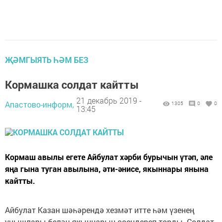
ҖӘМГЫЯТЬ ҺӘМ БЕЗ
Кормашка солдат кайтты
21 декабрь 2019 -
Апастово-информ,
1305
0
0
13:45
Кормаш авылы егете Айбулат хәрби бурычын үтәп, әле
яңа гына туган авылына, әти-әнисе, якыннары янына
кайтты.
Айбулат Казан шәһәрендә хезмәт итте һәм үзенең
уңышлары белән якыннарын сөендереп торды. Солдат