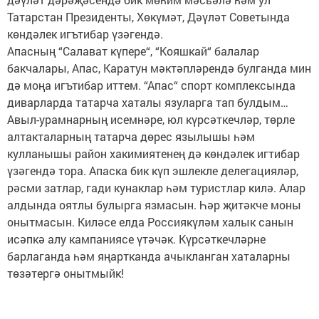
Татарстан Президенты, Хөкүмәт, Дәүләт Советында
көндәлек игътибар үзәгендә.
Апасның “Салават күпере“, “Кояшкай“ балалар
бакчалары, Апас, Каратун мәктәпләрендә булганда мин
дә моңа игътибар иттем. “Апас“ спорт комплексында
диварларда татарча хаталы язуларга тап булдым…
Авыл-урамнарның исемнәре, юл күрсәткечләр, төрле
алтакталарның татарча дөрес язылышы һәм
кулланышы район хакимиятенең дә көндәлек игтибар
үзәгендә тора. Апаска бик күп эшлекле делегацияләр,
рәсми затлар, гади кунаклар һәм туристлар килә. Алар
алдында оятлы булырга язмасын. Һәр җитәкче моны
онытмасын. Киләсе елда Россиякүләм халык санын
исәпкә алу кампаниясе үтәчәк. Күрсәткечләрне
барлаганда һәм яңартканда ачыкланган хаталарны
төзәтергә онытмыйк!