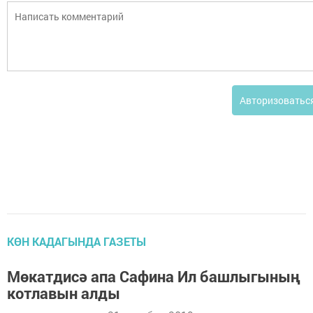
Авторизоватьс
КӨН КАДАГЫНДА ГАЗЕТЫ
Мөкатдисә апа Сафина Ил башлыгының
котлавын алды