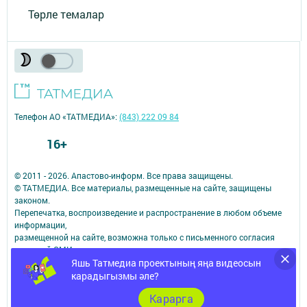
Төрле темалар
Телефон АО «ТАТМЕДИА»:
(843) 222 09 84
16+
© 2011 - 2026. Апастово-информ. Все права защищены.
© ТАТМЕДИА. Все материалы, размещенные на сайте, защищены
законом.
Перепечатка, воспроизведение и распространение в любом объеме
информации,
размещенной на сайте, возможна только с письменного согласия
редакций СМИ.
Яшь Татмедиа проектының яңа видеосын
При поддержке Республиканского агентства по печати и массовым
коммуникациям.
карадыгызмы әле?
Наименование СМИ: Апастово-информ
Карарга
СМИ зарегистрировано Федеральной службой по надзору в сфере