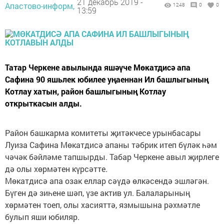
21 декабрь 2019 -
Апастово-информ,
1248
0
0
13:59
Татар Черкене авылында яшәүче Мөкатдисә апа
Сафина 90 яшьлек юбилее уңаеннан Ил башлыгының
Котлау хатын, район башлыгының Котлау
открыткасын алды.
Район башкарма комитеты җитәкчесе урынбасары
Луиза Сафина Мөкатдисә апаны тәбрик итеп бүләк һәм
чәчәк бәйләме тапшырды. Табар Черкене авыл җирлеге
дә олы хөрмәтен күрсәтте.
Мөкатдисә апа озак еллар сәүдә өлкәсендә эшләгән.
Бүген дә зиһене шәп, үзе актив ул. Балаларының
хөрмәтен тоеп, олы хасияттә, язмышына рәхмәтле
булып яши юбиляр.