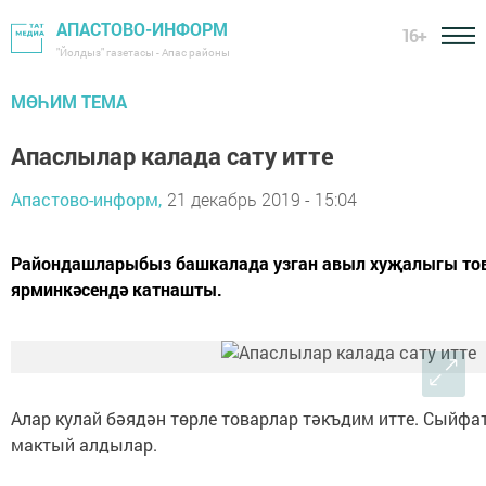
АПАСТОВО-ИНФОРМ
16+
"Йолдыз" газетасы - Апас районы
МӨҺИМ ТЕМА
Апаслылар калада сату итте
Апастово-информ,
21 декабрь 2019 - 15:04
Райондашларыбыз башкалада узган авыл хуҗалыгы то
ярминкәсендә катнашты.
Алар кулай бәядән төрле товарлар тәкъдим итте. Сыйф
мактый алдылар.