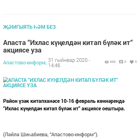
ҖӘМГЫЯТЬ ҺӘМ БЕЗ
Апаста “Ихлас күңелдән китап бүләк ит“
акциясе уза
31 гыйнвар 2020 -
Апастово-информ,
630
0
0
14:46
Район үзәк китапханәсе 10-16 февраль көннәрендә
“Ихлас күңелдән китап бүләк ит“ акциясе оештыра.
(Ләйлә Шиһабиева, “Апастово-информ“).