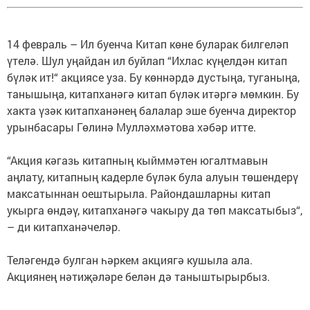
14 февраль – Ил буенча Китап көне буларак билгеләп
үтелә. Шул уңайдан ил буйлап “Ихлас күңелдән китап
бүләк ит!“ акциясе уза. Бу көннәрдә дустыңа, туганыңа,
танышыңа, китапханәгә китап бүләк итәргә мөмкин. Бу
хакта үзәк китапханәнең балалар эше буенча директор
урынбасары Гөлинә Мулләхмәтова хәбәр итте.
“Акция кәгазь китапның кыйммәтен югалтмавын
аңлату, китапның кадерле бүләк була алуын төшендерү
максатыннан оештырыла. Райондашларны китап
укырга өндәү, китапханәгә чакыру да төп максатыбыз“,
– ди китапханәчеләр.
Теләгендә булган һәркем акциягә кушыла ала.
Акциянең нәтиҗәләре белән дә таныштырырбыз.