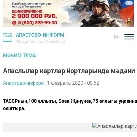
АПАСТОВО-ИНФОРМ
16+
"Йолдыз" газетасы - Апас районы
МӨҺИМ ТЕМА
Апаслылар картлар йортларында мәдәни
Апастово-информ,
1 февраль 2020 - 09:52
ТАССРның 100 еллыгы, Бөек Җиңүнең 75 еллыгы уңаенна
оештыра.