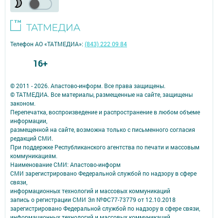
Телефон АО «ТАТМЕДИА»:
(843) 222 09 84
16+
© 2011 - 2026. Апастово-информ. Все права защищены.
© ТАТМЕДИА. Все материалы, размещенные на сайте, защищены
законом.
Перепечатка, воспроизведение и распространение в любом объеме
информации,
размещенной на сайте, возможна только с письменного согласия
редакций СМИ.
При поддержке Республиканского агентства по печати и массовым
коммуникациям.
Наименование СМИ: Апастово-информ
СМИ зарегистрировано Федеральной службой по надзору в сфере
связи,
информационных технологий и массовых коммуникаций
запись о регистрации СМИ Эл №ФС77-73779 от 12.10.2018
зарегистрировано Федеральной службой по надзору в сфере связи,
информационных технологий и массовых коммуникаций