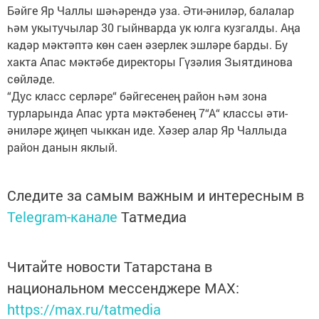
Бәйге Яр Чаллы шәһәрендә уза. Әти-әниләр, балалар
һәм укытучылар 30 гыйнварда ук юлга кузгалды. Аңа
кадәр мәктәптә көн саен әзерлек эшләре барды. Бу
хакта Апас мәктәбе директоры Гүзәлия Зыятдинова
сөйләде.
“Дус класс серләре“ бәйгесенең район һәм зона
турларында Апас урта мәктәбенең 7“А“ классы әти-
әниләре җиңеп чыккан иде. Хәзер алар Яр Чаллыда
район данын яклый.
Следите за самым важным и интересным в
Telegram-канале
Татмедиа
Читайте новости Татарстана в
национальном мессенджере MАХ:
https://max.ru/tatmedia