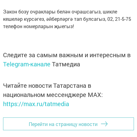
Закон бозу очраклары белән очрашсагыз, шикле
кешеләр күрсәгез, әйберләргә тап булсагыз, 02, 21-5-75
телефон номерларын җыегыз!
Следите за самым важным и интересным в
Telegram-канале
Татмедиа
Читайте новости Татарстана в
национальном мессенджере MАХ:
https://max.ru/tatmedia
Перейти на страницу новости