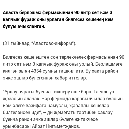
Апаста берләшмә фермасыннан 90 литр сөт һәм 3
капчык фураж оны урлаган билгесез кешенең кем
булуы ачыкланган.
(31 гыйнвар, “Апастово-информ“).
Билгесез кеше эштән соң терлекчелек фермасыннан 90
литр сөт һәм 3 капчык фураж оны урлый. Берләшмәгә
килгән зыян 4354 сумны тәшкил итә. Бу хакта район
эчке эшләр бүлегеннән хәбәр иттеләр.
“Урлау очрагы буенча тикшерү эше бара. Гаепле үз
җәзасын алачак. Һәр фермада каравылчылар булсын,
һәм әлеге вазифага намуслы, җаваплы кешеләр
билгеләнсен иде“, – ди җәмәгать тәртибен саклау
буенча район эчке эшләр бүлеге җитәкчесе
урынбасары Айрат Нигъмәтҗанов.