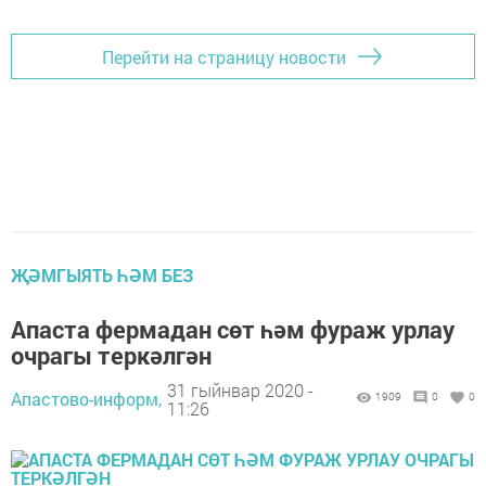
Перейти на страницу новости
ҖӘМГЫЯТЬ ҺӘМ БЕЗ
Апаста фермадан сөт һәм фураж урлау
очрагы теркәлгән
31 гыйнвар 2020 -
Апастово-информ,
1909
0
0
11:26