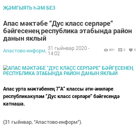
ҖӘМГЫЯТЬ ҺӘМ БЕЗ
Апас мәктәбе “Дус класс серләре“
бәйгесенең республика этабында район
данын яклый
31 гыйнвар 2020 -
Апастово-информ,
801
0
0
14:02
Апас урта мәктәбенең 7“А“ классы әти-әниләре
республикакүләм “Дус класс серләре“ бәйгесендә
катнаша.
(31 гыйнвар, “Апастово-информ“).