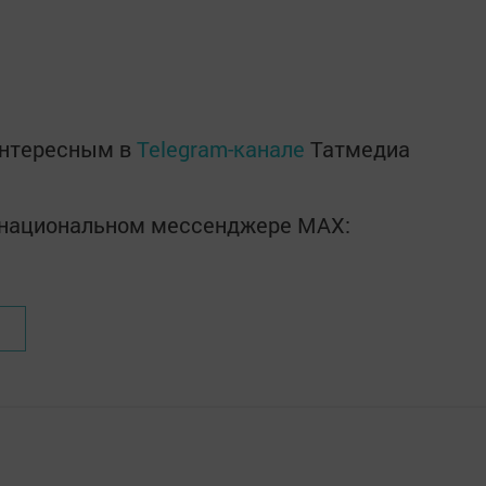
интересным в
Telegram-канале
Татмедиа
в национальном мессенджере MАХ: