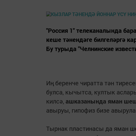
"Россия 1" телеканалында бар
кеше тәнендәге билгеләргә ка
Бу турыда "Челнинские извести
Иң беренче чиратта тән тиресе
булса, кычытса, култык аслар
килсә,
ашказанында яман ше
авыруы, гипофиз бизе авырул
Тырнак пластинасы да яман ш