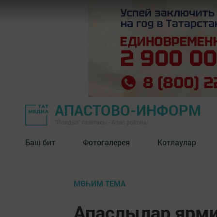
АПАСТОВО-ИНФОРМ
"Йолдыз" газетасы - Апас районы
Баш бит
Фотогалерея
Котлаулар
МӨҺИМ ТЕМА
Апаслылар ярми