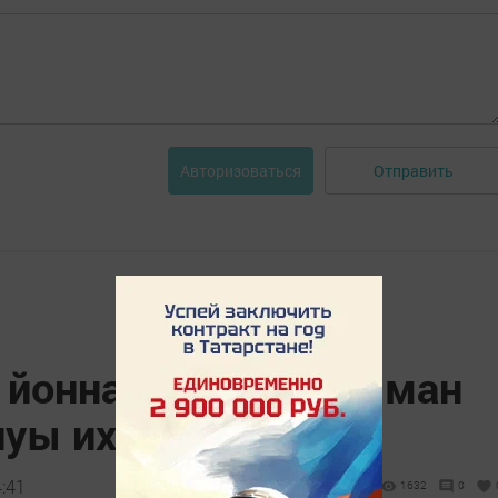
Отправить
Авторизоваться
 йоннар үсү нинди яман
луы ихтимал?
4:41
1632
0