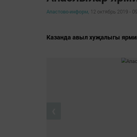
Апастово-информ,
12 октябрь 2019 - 0
Казанда авыл хуҗалыгы ярми
❮