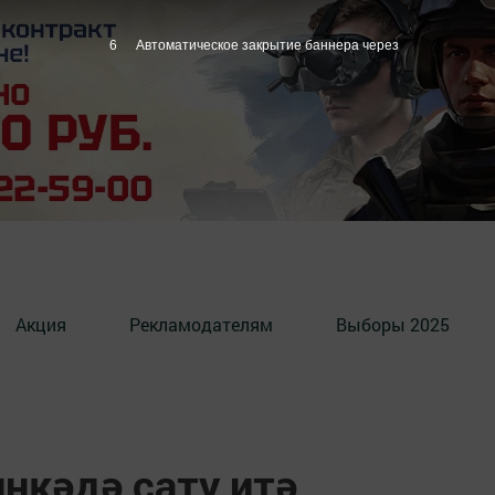
5
Автоматическое закрытие баннера через
Акция
Рекламодателям
Выборы 2025
нкәдә сату итә