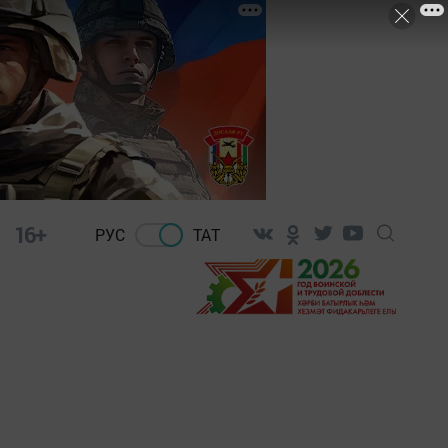
16+
РУС
ТАТ