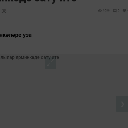
9:08
1086
0
нкәләре уза
❯