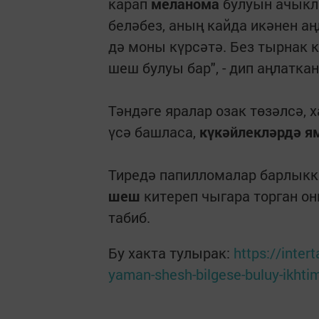
карап
меланома
булуын ачыкла
беләбез, аның кайда икәнен а
дә моны күрсәтә. Без тырнак 
шеш булуы бар", - дип аңлатка
Тәндәге яралар озак төзәлсә,
үсә башласа,
күкәйлекләрдә я
Тиредә папилломалар барлыкк
шеш
китереп чыгара торган он
табиб.
Бу хакта тулырак:
https://inter
yaman-shesh-bilgese-buluy-ikhti