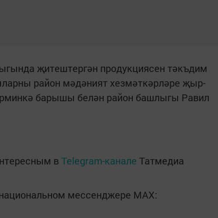
лыгында җитештергән продукциясен тәкъдим
ыларны район мәдәният хезмәткәрләре җыр-
Ярминкә барышы белән район башлыгы Равил
интересным в
Telegram-канале
Татмедиа
в национальном мессенджере MАХ: