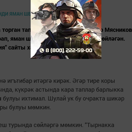
а торган тапшыруда табиб Александр Мясников
рап, яман шешне ачыклау турында сөйләгән.
я" сайты хәбәр итте.
нә игътибар итәргә кирәк. Әгәр тире коры
ында, күкрәк астында кара таплар барлыкка
ш
булуы ихтимал. Шулай ук бу очракта шикәр
ары булуы мөмкин.
еш турында сөйләргә мөмкин. "Тырнакка