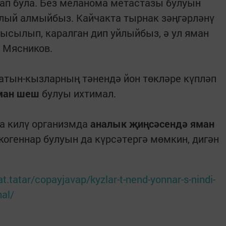
п була. Без меланома метастазы булуын
ңлый алмыйбыз. Кайчакта тырнак зәңгәрләнү
кысылып, каралган дип уйлыйбыз, ә ул яман
н Мясников.
 хатын-кызларның тәнендә йон төкләре күпләп
ман шеш
булуы ихтимал.
а килү организмда
аналык җиңсәсендә яман
когеннар булуын да күрсәтергә мөмкин, дигән
tat.tatar/copayjavap/kyzlar-t-nend-yonnar-s-nindi-
mal/