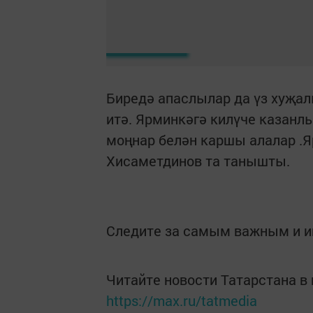
Биредә апаслылар да үз хуҗа
итә. Ярминкәгә килүче казанл
моңнар белән каршы алалар .
Хисаметдинов та танышты.
Следите за самым важным и 
Читайте новости Татарстана 
https://max.ru/tatmedia