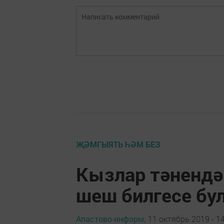
ҖӘМГЫЯТЬ ҺӘМ БЕЗ
Кызлар тәнендә
шеш билгесе бу
Апастово-информ,
11 октябрь 2019 - 1