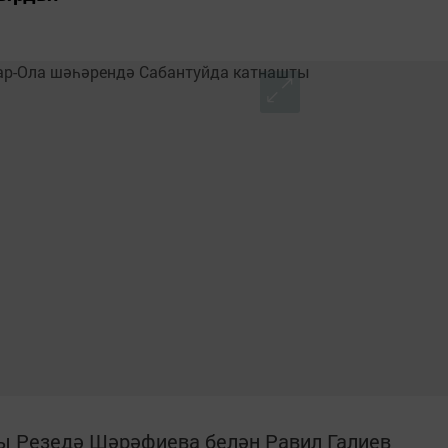
ы Резедә Шәрәфиева белән Равил Галиев