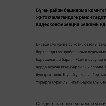
Бүген район башкарма комите
җитәкчелегендәге район гадә
видеоконференция режимында
Биредә сүз җәйге су коену сезоны ва
йортларда газ приборларын куркыныч
бару хакында барды. Җәйге кызулар в
чорда аеруча игьтибарлылык сорала. 
булырга тиеш. Шулай ук халык йортын
торырга бурычлы. Игьтибарсызлык, в
Следите за самым важным и 