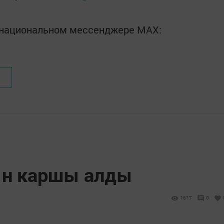
в национальном мессенджере MАХ:
ын каршы алды
1617
0