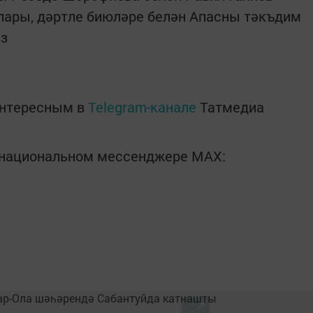
лары, дәртле биюләре белән Апасны тәкъдим
ыз
интересным в
Telegram-канале
Татмедиа
в национальном мессенджере MАХ: