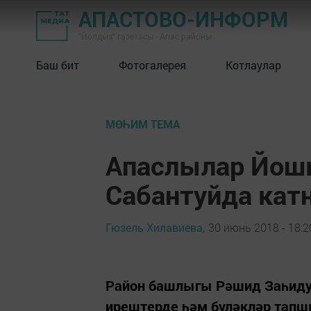
АПАСТОВО-ИНФОРМ
"Йолдыз" газетасы - Апас районы
Баш бит
Фотогалерея
Котлаулар
МӨҺИМ ТЕМА
Апаслылар Йош
Сабантуйда ка
Гюзель Хилавиева,
30 июнь 2018 - 18:2
Район башлыгы Рәшид Заһидул
ирештерде һәм бүләкләр тап