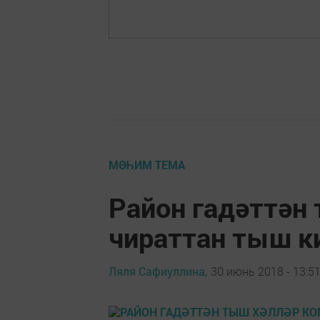
МӨҺИМ ТЕМА
Район гадәттән
чираттан тыш 
Ляля Сафиуллина,
30 июнь 2018 - 13:5