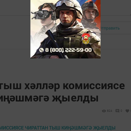
Отправить
Авторизоваться
 тыш хәлләр комиссиясе
киңәшмәгә җыелды
1
824
0