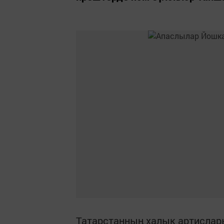
Татарстанның халык артислар