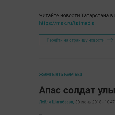
Читайте новости Татарстана 
https://max.ru/tatmedia
Перейти на страницу новости
ҖӘМГЫЯТЬ ҺӘМ БЕЗ
Апас солдат ул
Лейля Шигабеева,
30 июнь 2018 - 10:47