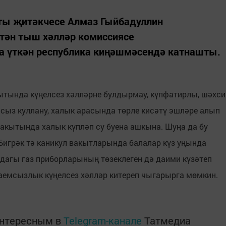
ты җитәкчесе Алмаз Гыйбадуллин
ттән тыш хәлләр комиссиясе
 үткән республика киңәшмәсендә катнашты.
кытында күңелсез хәлләрне булдырмау, күпфатирлы, шәхси
сыз куллану, халык арасында төрле кисәтү эшләре алып
акытында халык күпләп су буена ашкына. Шуңа да бу
Бигрәк тә каникул вакытларында балалар күз уңында
дагы газ приборларының төзеклеген дә даими күзәтеп
аемсызлык күңелсез хәлләр китереп чыгарырга мөмкин.
интересным в
Telegram-канале
Татмедиа