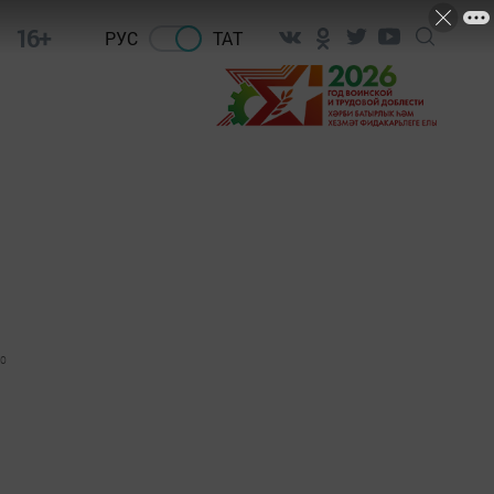
16+
РУС
ТАТ
0