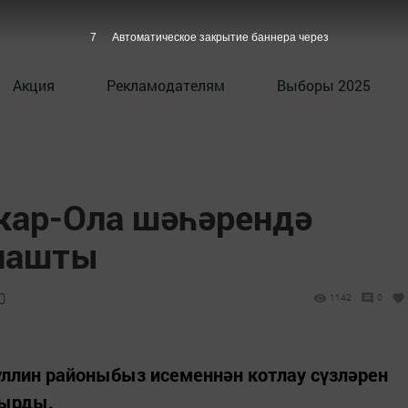
6
Автоматическое закрытие баннера через
Акция
Рекламодателям
Выборы 2025
кар-Ола шәһәрендә
тнашты
0
1142
0
лин районыбыз исеменнән котлау сүзләрен
шырды.