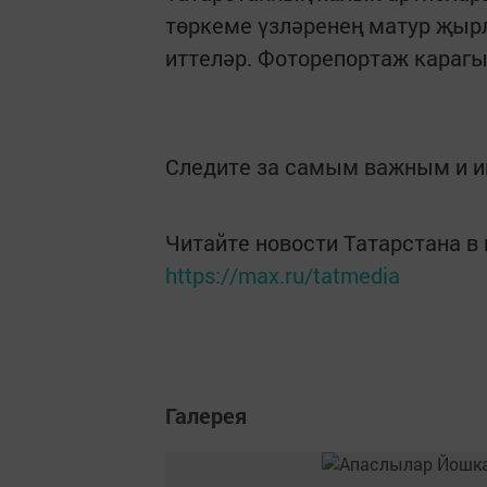
төркеме үзләренең матур җыр
иттеләр. Фоторепортаж караг
Следите за самым важным и 
Читайте новости Татарстана 
https://max.ru/tatmedia
Галерея