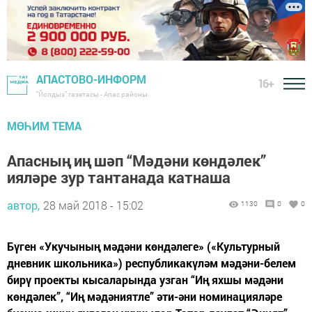
АПАСТОВО-ИНФОРМ
16+
"Йолдыз" газетасы - Апас районы
МӨҺИМ ТЕМА
Апасның иң шәп “Мәдәни көндәлек”
ияләре зур тантанада катнаша
автор,
28 май 2018 - 15:02
1130
0
0
Бүген «Укучының мәдәни көндәлеге» («Культурный
дневник школьника») республикакүләм мәдәни-белем
бирү проекты кысаларында узган “Иң яхшы мәдәни
көндәлек”, “Иң мәдәниятле” әти-әни номинацияләре