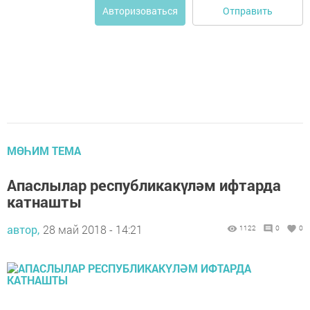
Отправить
Авторизоваться
МӨҺИМ ТЕМА
Апаслылар республикакүләм ифтарда
катнашты
автор,
28 май 2018 - 14:21
1122
0
0