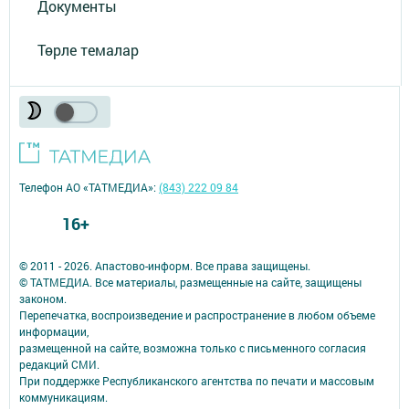
Документы
Төрле темалар
Телефон АО «ТАТМЕДИА»:
(843) 222 09 84
16+
© 2011 - 2026. Апастово-информ. Все права защищены.
© ТАТМЕДИА. Все материалы, размещенные на сайте, защищены
законом.
Перепечатка, воспроизведение и распространение в любом объеме
информации,
размещенной на сайте, возможна только с письменного согласия
редакций СМИ.
При поддержке Республиканского агентства по печати и массовым
коммуникациям.