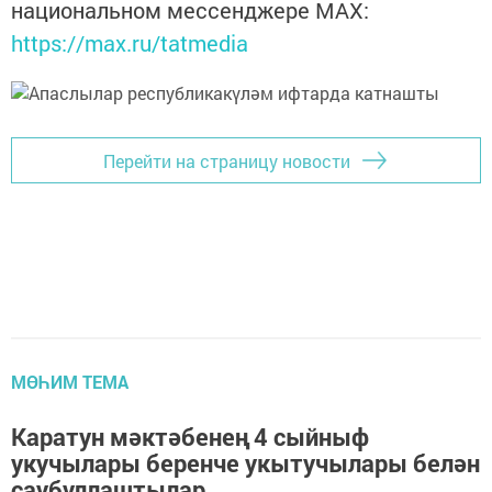
национальном мессенджере MАХ:
https://max.ru/tatmedia
Перейти на страницу новости
МӨҺИМ ТЕМА
Каратун мәктәбенең 4 сыйныф
укучылары беренче укытучылары белән
саубуллаштылар