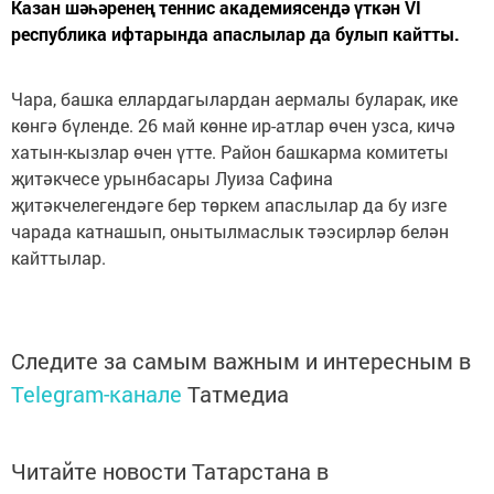
Казан шәһәренең теннис академиясендә үткән VI
республика ифтарында апаслылар да булып кайтты.
Чара, башка еллардагылардан аермалы буларак, ике
көнгә бүленде. 26 май көнне ир-атлар өчен узса, кичә
хатын-кызлар өчен үтте. Район башкарма комитеты
җитәкчесе урынбасары Луиза Сафина
җитәкчелегендәге бер төркем апаслылар да бу изге
чарада катнашып, онытылмаслык тәэсирләр белән
кайттылар.
Следите за самым важным и интересным в
Telegram-канале
Татмедиа
Читайте новости Татарстана в