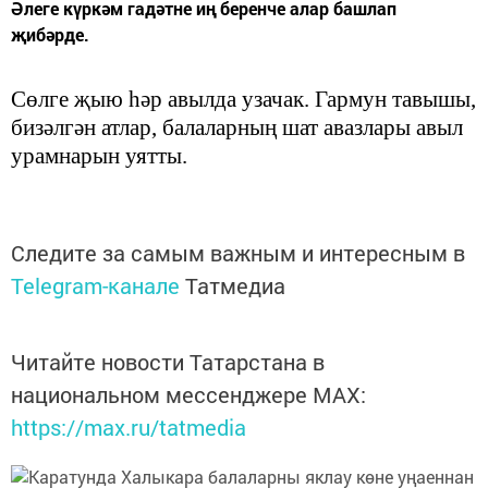
Әлеге күркәм гадәтне иң беренче алар башлап
җибәрде.
С
ө
лге
җ
ыю
һә
р авылда узачак. Гармун тавышы,
биз
ә
лг
ә
н атлар, балаларны
ң
шат авазлары авыл
урамнарын уятты.
Следите за самым важным и интересным в
Telegram-канале
Татмедиа
Читайте новости Татарстана в
национальном мессенджере MАХ:
https://max.ru/tatmedia