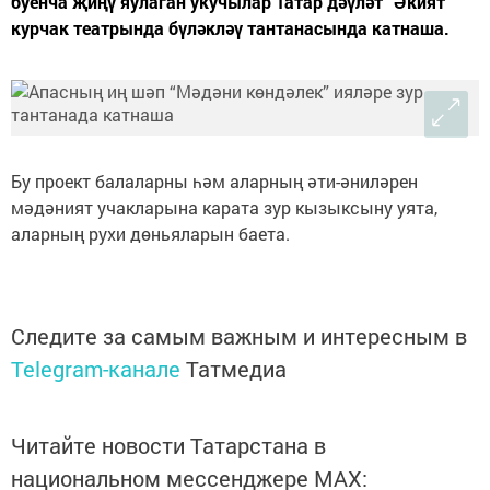
буенча җиңү яулаган укучылар Татар дәүләт “Әкият”
курчак театрында бүләкләү тантанасында катнаша.
Бу проект балаларны һәм аларның әти-әниләрен
мәдәният учакларына карата зур кызыксыну уята,
аларның рухи дөньяларын баета.
Следите за самым важным и интересным в
Telegram-канале
Татмедиа
Читайте новости Татарстана в
национальном мессенджере MАХ: