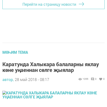
Перейти на страницу новости
МӨҺИМ ТЕМА
Каратунда Халыкара балаларны яклау
көне уңаеннан сөлге җыялар
автор,
28 май 2018 - 08:17
1055
0
0