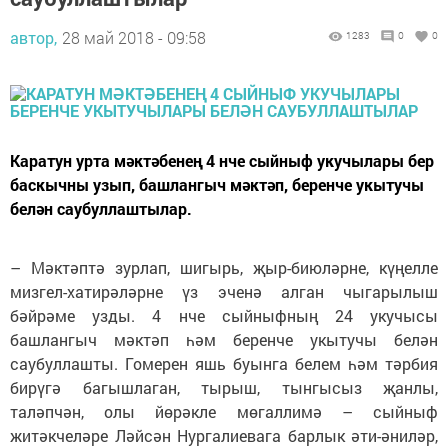
автор,
28 май 2018 - 09:58
1283
0
0
Каратун урта мәктәбенең 4 нче сыйныф укучылары бер
баскычны узып, башлангыч мәктәп, беренче укытучы
белән саубуллаштылар.
– Мәктәптә зурлап, шигырь, җыр-биюләрне, күңелле
мизгел-хатирәләрне үз эченә алган чыгарылыш
бәйрәме узды. 4 нче сыйныфның 24 укучысы
башлангыч мәктәп һәм беренче укытучы белән
саубуллашты. Гомерен яшь буынга белем һәм тәрбия
бирүгә багышлаган, тырыш, тынгысыз җанлы,
таләпчән, олы йөрәкле мөгаллимә – сыйныф
житәкчеләре Ләйсән Нургалиевага барлык әти-әниләр,