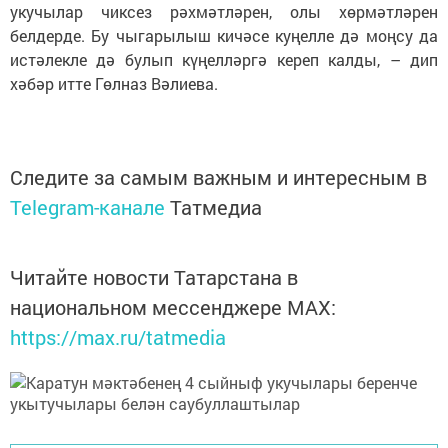
укучылар чиксез рәхмәтләрен, олы хөрмәтләрен
белдерде. Бу чыгарылыш кичәсе куңелле дә моңсу да
истәлекле дә булып күңелләргә кереп калды, – дип
хәбәр итте Гөлназ Вәлиева.
Следите за самым важным и интересным в
Telegram-канале
Татмедиа
Читайте новости Татарстана в
национальном мессенджере MАХ:
https://max.ru/tatmedia