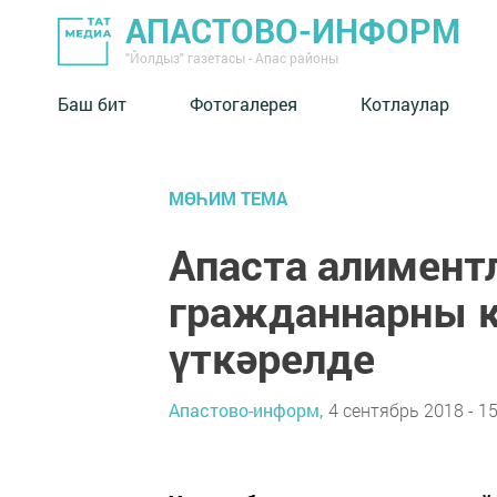
АПАСТОВО-ИНФОРМ
"Йолдыз" газетасы - Апас районы
Баш бит
Фотогалерея
Котлаулар
МӨҺИМ ТЕМА
Апаста алиментл
гражданнарны к
үткәрелде
Апастово-информ,
4 сентябрь 2018 - 15