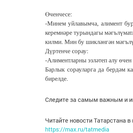
Өченчесе:
-Минем уйлавымча, алимент бур
керемнәре турындагы мәгълүматл
килми. Мин бу шикләнгән мәгъл
Дүртенче сорау:
-Алиментларны эзләтеп алу өчен 
Барлык сорауларга да бердәм к
бирелде.
Следите за самым важным и 
Читайте новости Татарстана 
https://max.ru/tatmedia