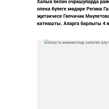
Халык белән очрашуларда рай
опека бүлеге мөдире Регина Г
җитәкчесе Гөлчәчәк Мәүлетов
катнашты. Аларга барлыгы 4 