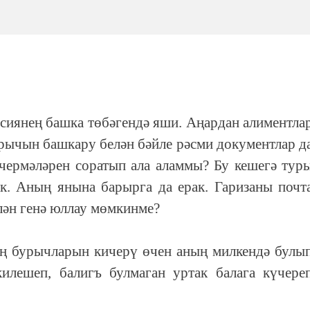
ссиянең башка төбәгендә яши. Аңардан алиментла
рычын башкару белән бәйле рәсми документлар д
чермәләрен соратып ала аламмы? Бу кешегә тур
к. Аның янына барырга да ерак. Гаризаны почт
лән генә юллау мөмкинме?
ың бурычларын кичерү өчен аның милкендә булы
килешеп, балигъ булмаган уртак балага күчере