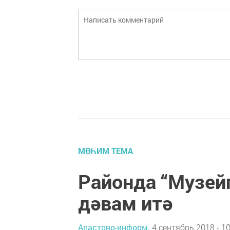
МӨҺИМ ТЕМА
Районда “Музейг
дәвам итә
Апастово-информ,
4 сентябрь 2018 - 10