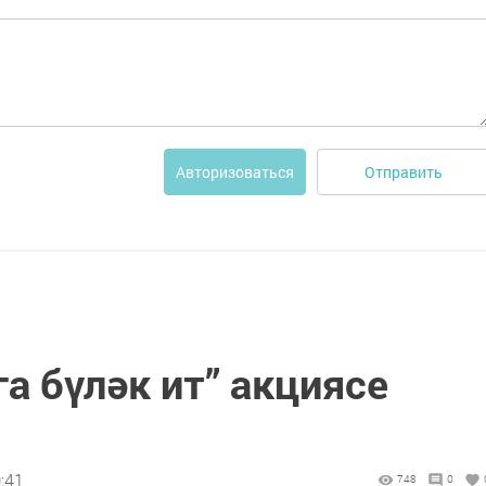
Отправить
Авторизоваться
а бүләк ит” акциясе
:41
748
0