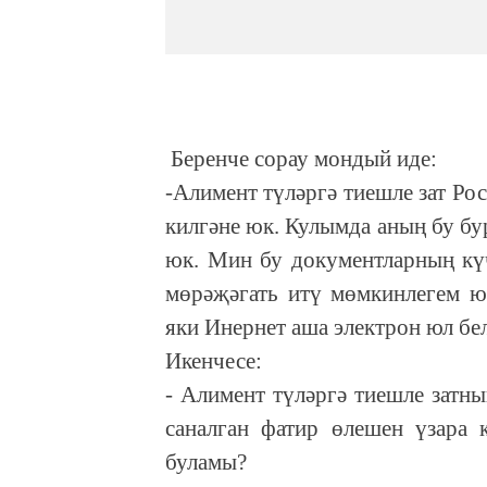
Беренче сорау мондый иде:
-Алимент түләргә тиешле зат Ро
килгәне юк. Кулымда аның бу бу
юк. Мин бу документларның кү
мөрәҗәгать итү мөмкинлегем ю
яки Инернет аша электрон юл бе
Икенчесе:
- Алимент түләргә тиешле затн
саналган фатир өлешен үзара 
буламы?