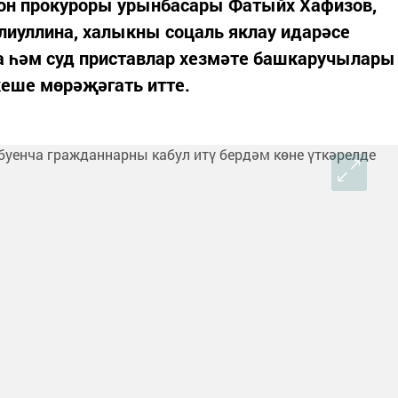
он прокуроры урынбасары Фатыйх Хафизов,
алиуллина, халыкны соцаль яклау идарәсе
а һәм суд приставлар хезмәте башкаручылары
кеше мөрәҗәгать итте.