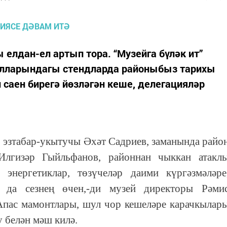
 елдан-ел артып тора. “Музейга бүләк ит”
залларындагы стендларда районыбыз тарихы
саен бирегә йөзләгән кеше, делегацияләр
 эзтабар-укытучы Әхәт Садриев, заманында райо
Илгизәр Гыйльфанов, районнан чыккан атакл
, энергетиклар, төзүчеләр даими күргәзмәләре
ы да сезнең өчен,-ди музей директоры Рәми
Апас мамонтлары, шул чор кешеләре карачкылар
у белән мәш килә.