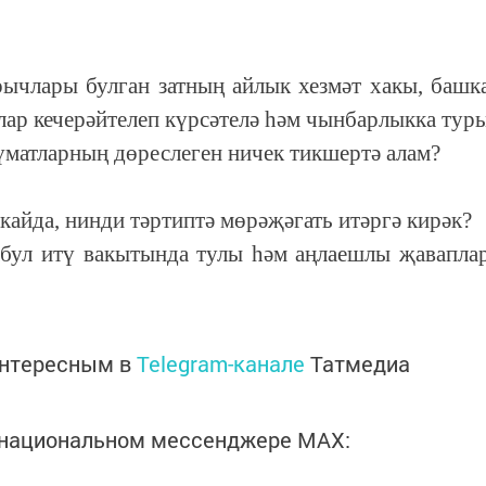
ычлары булган затның айлык хезмәт хакы, башк
ар кечерәйтелеп күрсәтелә һәм чынбарлыкка тур
үматларның дөреслеген ничек тикшертә алам?
кайда, нинди тәртиптә мөрәҗәгать итәргә кирәк?
абул итү вакытында тулы һәм аңлаешлы җавапла
интересным в
Telegram-канале
Татмедиа
в национальном мессенджере MАХ: