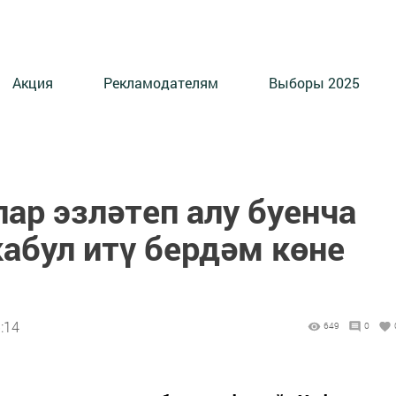
Акция
Рекламодателям
Выборы 2025
ар эзләтеп алу буенча
абул итү бердәм көне
:14
649
0