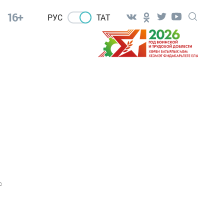
16+
РУС
ТАТ
0