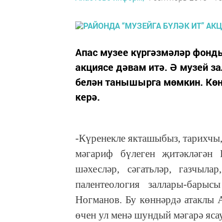
Апас музее күргәзмәләр фонды
акциясе дәвам итә. Ә музей 
белән танышырга мөмкин. Көн 
керә.
-Күренекле якташыбыз, тарихчы,
мәгариф бүлеген җитәкләгән 
шәхесләр, сәгатьләр, газчылар
палентеология заллары-барыс
Ногманов. Бу көннәрдә атаклы 
өчен ул менә шундый мәгарә яса