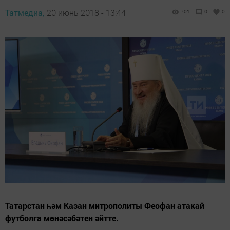
Татмедиа,
20 июнь 2018 - 13:44
701
0
0
Татарстан һәм Казан митрополиты Феофан атакай
футболга мөнәсәбәтен әйтте.