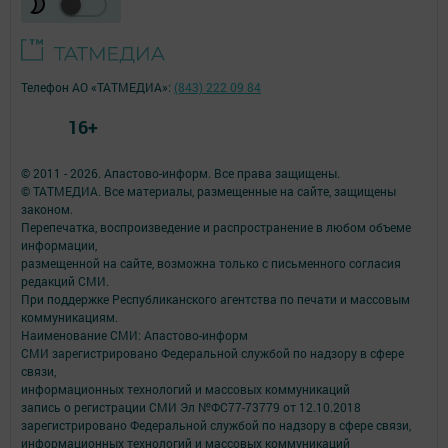
Телефон АО «ТАТМЕДИА»:
(843) 222 09 84
16+
© 2011 - 2026. Апастово-информ. Все права защищены.
© ТАТМЕДИА. Все материалы, размещенные на сайте, защищены
законом.
Перепечатка, воспроизведение и распространение в любом объеме
информации,
размещенной на сайте, возможна только с письменного согласия
редакций СМИ.
При поддержке Республиканского агентства по печати и массовым
коммуникациям.
Наименование СМИ: Апастово-информ
СМИ зарегистрировано Федеральной службой по надзору в сфере
связи,
информационных технологий и массовых коммуникаций
запись о регистрации СМИ Эл №ФС77-73779 от 12.10.2018
зарегистрировано Федеральной службой по надзору в сфере связи,
информационных технологий и массовых коммуникаций