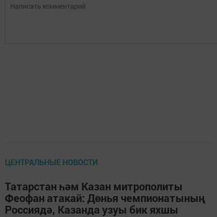
ЦЕНТРАЛЬНЫЕ НОВОСТИ
Татарстан һәм Казан митрополиты
Феофан атакай: Дөнья чемпионатының
Россиядә, Казанда узуы бик яхшы