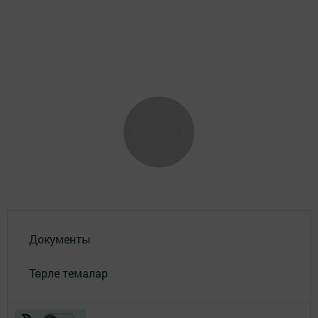
Документы
Төрле темалар