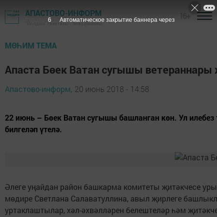
АПАСТОВО-ИНФОРМ
16+
5
Автоматическое закрытие баннера через
"Йолдыз" газетасы - Апас районы
МӨҺИМ ТЕМА
Апаста Бөек Ватан сугышы ветераннары 
Апастово-информ,
20 июнь 2018 - 14:58
22 июнь – Бөек Ватан сугышы башланган көн. Ул илебез
билгеләп үтелә.
Әлеге уңайдан район башкарма комитеты җитәкчесе уры
мөдире Светлана Салаватуллина, авыл җирлеге башлык
уртаклаштылар, хәл-әхвәлләрен белештеләр һәм җитәкч