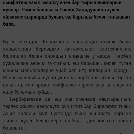
сыйфатлы азык әзерләү өчен бар тырышлыкларын
куялар. Район башлыгы Рәшид Заһидуллин тәүлек
әйләнәсе кырларда булып, эш барышы белән танышып
бара.
Бүген иртәдән Карамасар авылында сенаж базы
янәшәсендә берләшмә җитәкчеләре, зоотехниклар,
белгечләр белән очрашып киңәшмә үткәрде. Һәрбер
хуҗалыкка аерым тукталып, эш барышы, килеп туган
мөһим мәсьәләләрне уңай хәл итү юлларын карады.
Район башлыгы шулай ук һава шартлары яхшы торган
вакытта, тиз арада сыйфатлы терлек азыгы әзерләп
калу бурычын куйды.
– Һәрберегездә дә эш ике сменада оештырылып,
терлек азыгы әзерләүгә зур игътибар бирелергә тиеш.
Азык запасы мул булганда гына кышлату чорына
тыныч күңел белән керә алабыз, - дип кисәтте район
башлыгы.