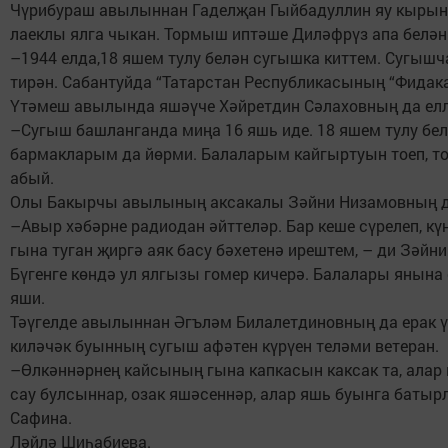
Чүрибураш авылыннан Гаделҗан Гыйбадуллин яу кырын ки
лаеклы ялга чыкан. Тормыш иптәше Диләфрүз апа белән 
–1944 елда,18 яшем тулу белән сугышка киттем. Сугыш
тирән. Сабантуйда “Татарстан Республикасының “Фидака
Үтәмеш авылында яшәүче Хәйретдин Сәлаховның да елла
–Сугыш башланганда миңа 16 яшь иде. 18 яшем тулу бел
бармакларым да йөрми. Балаларым кайгыртуын тоеп, т
абый.
Олы Бакырчы авылының аксакалы Зәйни Низамовның да
–Авыр хәбәрне радиодан әйттеләр. Бар кеше сүрелеп, к
гына туган җиргә аяк басу бәхетенә ирештем, – ди Зәйни
Бүгенге көндә ул ялгызы гомер кичерә. Балалары янына
яши.
Тәүгелде авылыннан Әгъләм Билалетдиновның да ерак ү
киләчәк буынның сугыш афәтен күрүен теләми ветеран.
–Өлкәннәрнең кайсының гына капкасын каксак та, алар к
сау булсыннар, озак яшәсеннәр, алар яшь буынга батыр
Сафина.
Ләйлә Шиһабиева.