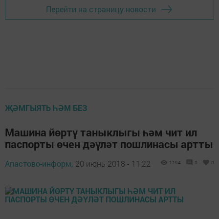
Перейти на страницу новости
ҖӘМГЫЯТЬ ҺӘМ БЕЗ
Машина йөртү таныклыгы һәм чит ил
паспорты өчен дәүләт пошлинасы артты
Апастово-информ,
20 июнь 2018 - 11:22
1194
0
0