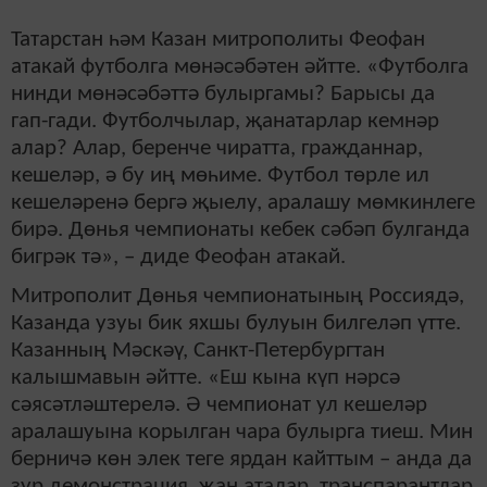
Татарстан һәм Казан митрополиты Феофан
атакай футболга мөнәсәбәтен әйтте.
«Футболга
нинди мөнәсәбәттә булыргамы? Барысы да
гап-гади. Футболчылар, җанатарлар кемнәр
алар? Алар, беренче чиратта, гражданнар,
кешеләр, ә бу иң мөһиме. Футбол төрле ил
кешеләренә бергә җыелу, аралашу мөмкинлеге
бирә. Дөнья чемпионаты кебек сәбәп булганда
бигрәк тә», – диде Феофан атакай.
Митрополит Дөнья чемпионатының Россиядә,
Казанда узуы бик яхшы булуын билгеләп үтте.
Казанның Мәскәү, Санкт-Петербургтан
калышмавын әйтте. «Еш кына күп нәрсә
сәясәтләштерелә. Ә чемпионат ул кешеләр
аралашуына корылган чара булырга тиеш. Мин
берничә көн элек теге ярдан кайттым – анда да
зур демонстрация, җан аталар, транспарантлар