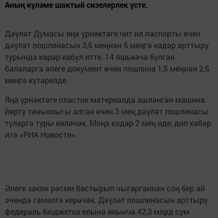
Аның күләме шактый сизелерлек үсте.
Дәүләт Думасы яңа үрнәктәге чит ил паспорты өчен
дәүләт пошлинасын 3,5 меңнән 5 меңгә кадәр арттыру
турында карар кабул итте. 14 яшькәчә булган
балаларга әлеге документ өчен пошлина 1,5 меңнән 2,5
меңгә күтәрелде.
Яңа үрнәктәге пластик материалда эшләнгән машина
йөртү таныклыгы алган өчен 3 мең дәүләт пошлинасы
түләргә туры киләчәк. Моңа кадәр 2 мең иде, дип хәбәр
итә «РИА Новости».
Әлеге закон рәсми бастырып чыгарганнан соң бер ай
эчендә гамәлгә керәчәк. Дәүләт пошлинасын арттыру
федераль бюджетка елына якынча 42,3 млрд сум