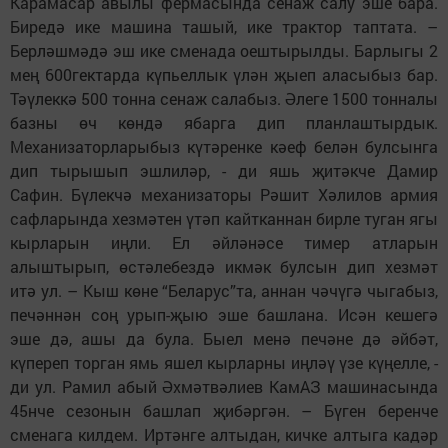
Карамасар авылы фермасында сенаж салу эше бара.
Биредә ике машина ташый, ике трактор таптата. –
Берләшмәдә эш ике сменада оештырылды. Барлыгы 2
мең 600гектарда күпьеллык үлән җыеп аласыбыз бар.
Тәүлеккә 500 тонна сенаж салабыз. Әлеге 1500 тонналы
базны өч көндә ябарга дип планлаштырдык.
Механизаторларыбыз күтәренке кәеф белән булсынга
дип тырышып эшлиләр, - ди яшь җитәкче Дамир
Сафин. Бүлекчә механизаторы Рәшит Хәлилов армия
сафларында хезмәтен үтәп кайтканнан бирле туган ягы
кырларын иңли. Ел әйләнәсе тимер атларын
алыштырып, өстәлебездә икмәк булсын дип хезмәт
итә ул. – Кыш көне “Беларус”та, аннан чәчүгә чыгабыз,
печәннән соң урып-җыю эше башлана. Исән кешегә
эше дә, ашы да була. Быел менә печәне дә әйбәт,
күпереп торган ямь яшел кырларны иңләү үзе күңелле, -
ди ул. Рамил абый Әхмәтвәлиев КамАЗ машинасында
45нче сезонын башлап җибәргән. – Бүген беренче
сменага килдем. Иртәнге алтыдан, кичке алтыга кадәр