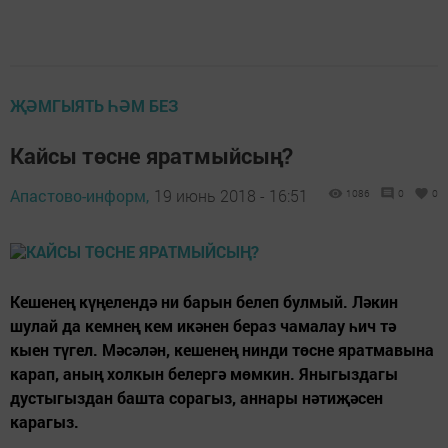
ҖӘМГЫЯТЬ ҺӘМ БЕЗ
Кайсы төсне яратмыйсың?
Апастово-информ,
19 июнь 2018 - 16:51
1086
0
0
Кешенең күңелендә ни барын белеп булмый. Ләкин
шулай да кемнең кем икәнен бераз чамалау һич тә
кыен түгел. Мәсәлән, кешенең нинди төсне яратмавына
карап, аның холкын белергә мөмкин. Яныгыздагы
дустыгыздан башта сорагыз, аннары нәтиҗәсен
карагыз.