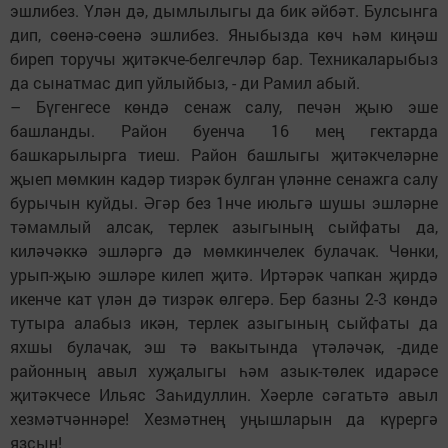
эшлибез. Үлән дә, дымлылыгы да бик әйбәт. Булсынга
дип, сөенә-сөенә эшлибез. Яныбызда көч һәм киңәш
биреп торучы җитәкче-белгечләр бар. Техникаларыбыз
да сынатмас дип уйлыйбыз, - ди Рамил абый.
– Бүгенгесе көндә сенаж салу, печән җыю эше
башланды. Район буенча 16 мең гектарда
башкарылырга тиеш. Район башлыгы җитәкчеләрне
җыеп мөмкин кадәр тизрәк булган үләнне сенажга салу
бурычын куйды. Әгәр без 1нче июльгә шушы эшләрне
тәмамлый алсак, терлек азыгының сыйфаты да,
киләчәккә эшләргә дә мөмкинчелек булачак. Чөнки,
урып-җыю эшләре килеп җитә. Иртәрәк чапкан җирдә
икенче кат үлән дә тизрәк өлгерә. Бер базны 2-3 көндә
тутыра алабыз икән, терлек азыгының сыйфаты да
яхшы булачак, эш тә вакытында үтәләчәк, -диде
районның авыл хуҗалыгы һәм азык-төлек идарәсе
җитәкчесе Ильяс Заһидуллин. Хәерле сәгатьтә авыл
хезмәтчәннәре! Хезмәтнең уңышларын да күрергә
язсын!