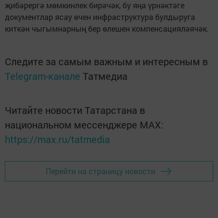
җибәрергә мөмкинлек бирәчәк, бу яңа үрнәктәге
документлар ясау өчен инфраструктура булдыруга
киткән чыгымнарның бер өлешен компенсацияләячәк.
Следите за самым важным и интересным в
Telegram-канале
Татмедиа
Читайте новости Татарстана в
национальном мессенджере MАХ:
https://max.ru/tatmedia
Перейти на страницу новости