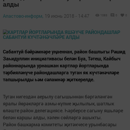
алды
Апастово-информ,
19 июнь 2018 - 14:47
1083
0
0
Сабантуй бәйрәмнәре уңаеннан, район башлыгы Рәшид
Заһидуллин инициативасы белән Буа, Тәтеш, Кайбыч
районнарында урнашкан картлар йортларында
тәрбияләнүче райондашларга туган як күчтәнәчләре
тапшырылды һәм сәламнәр җиткерелде.
Туган нигездән аерылу сагышыннан бәргәләнгән
яралы йөрәкләргә азмы-күпме җылылык, шатлык
өләште район делегациясе. Һәрберсе сагыну яшьләре
белән каршы алды, хәлен сөйләргә ашыкты.
Район башкарма комитеты җитәкчесе урынбасары