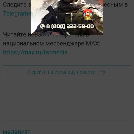
Следите за самым важным и интересным в
Telegram-канале
Татмедиа
Читайте новости Татарстана в
национальном мессенджере MАХ:
https://max.ru/tatmedia
Перейти на страницу новости
МӘДӘНИЯТ