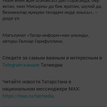
«Кем өчен җан атачаксыз дип сораганда, бер
яктан, мин Мисырны да бик яратам, шулай да,
безнекеләр җиңүен теләдем инде анысы», –
диде ул.
Мәгълүмат «Татар-информ»нан алынды,
авторы Гөлнар Гарифуллина.
Следите за самым важным и интересным в
Telegram-канале
Татмедиа
Читайте новости Татарстана в
национальном мессенджере MАХ:
https://max.ru/tatmedia