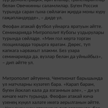
белән Овечкинны сәламлиләр. Бүген Россия
турында саран гына сөйләгән җирдә моны күрү
гаҗәпләндерде», – диде ул.
Феофан атакай футбол уйнарга яратуын әйтте.
Семинариядә Митрополит Кубогы уздырулары
турында сөйләде. «Мин гол кертә торган
позцияләрдә торырга яратам. Дөрес, туп
капкага һәрвакыт эләкми. Без үзара
семинариядә дә, вузлар белән дә уйныйбыз»,
– дип әйтте ул.
Митрополит әйтүенчә, Чемпионат барышында
ул матчларны күзәтеп бара. «Карап барам,
бүген йоклап кала да язганмын әле», – ди ул
кичәге матч турында. Феофан атакай кичә
үзенең күңел халәте икегә аерылганын әйтте.