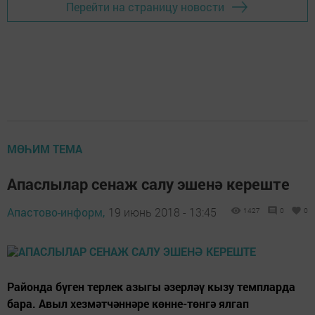
Перейти на страницу новости
МӨҺИМ ТЕМА
Апаслылар сенаж салу эшенә кереште
Апастово-информ,
19 июнь 2018 - 13:45
1427
0
0
Районда бүген терлек азыгы әзерләү кызу темпларда
бара. Авыл хезмәтчәннәре көнне-төнгә ялгап