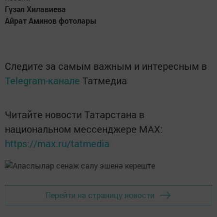
Гүзәл Хилавиева
Айрат Аминов фотолары
Следите за самым важным и интересным в
Telegram-канале
Татмедиа
Читайте новости Татарстана в
национальном мессенджере MАХ:
https://max.ru/tatmedia
Перейти на страницу новости