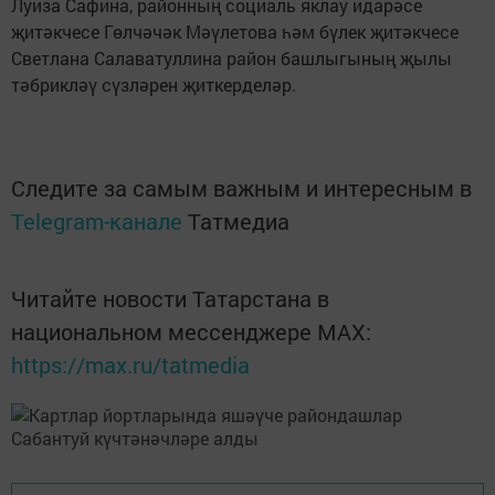
Луиза Сафина, районның социаль яклау идарәсе
җитәкчесе Гөлчәчәк Мәүлетова һәм бүлек җитәкчесе
Светлана Салаватуллина район башлыгының җылы
тәбрикләү сүзләрен җиткерделәр.
Следите за самым важным и интересным в
Telegram-канале
Татмедиа
Читайте новости Татарстана в
национальном мессенджере MАХ:
https://max.ru/tatmedia