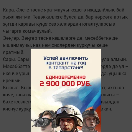
Кара. Әлеге төсне яратмаучы кешегә иҗадыйлык, бай
хыял җитми. Тәвәккәллеге булса да, бар нәрсәгә артык
җитди каравы күңелсез хәлләрдән югалтуларсыз
чыгарга комачаулый.
Зәңгәр. Зәңгәр төсне кешеләргә дә, мәхәббәткә дә
ышанмаучы, наз һәм хисләрдән куркучы кеше
яратмый.
Сары. Сары төсне өнәмәүче кеше җитәкче була алмый.
Мәхәббәттә дә, кешеләр белән мөнәсәбәтләрдә дә ул –
икенче урында. Кайвакыт баш күтәргәләсә дә, уңышка
ирешми.
Кызыл. Кызыл төсне яратмаучы кешегә дәрт, ихтыяр
көче, тәвәккәллек җитеп бетми. Аның куркаклыгы –
бәхетсезлегенең башы. Мондый кешенең кызылдан
киенүе курку хисен җиңәргә булышырга мөмкин.