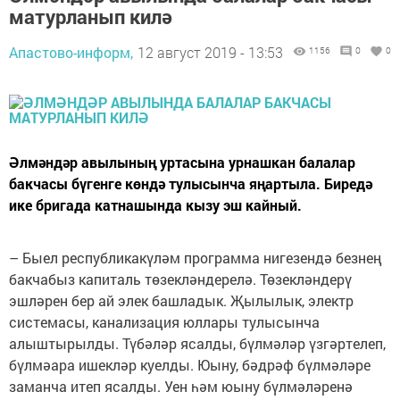
матурланып килә
Апастово-информ,
12 август 2019 - 13:53
1156
0
0
Әлмәндәр авылының уртасына урнашкан балалар
бакчасы бүгенге көндә тулысынча яңартыла. Биредә
ике бригада катнашында кызу эш кайный.
– Быел республикакүләм программа нигезендә безнең
бакчабыз капиталь төзекләндерелә. Төзекләндерү
эшләрен бер ай элек башладык. Җылылык, электр
системасы, канализация юллары тулысынча
алыштырылды. Түбәләр ясалды, бүлмәләр үзгәртелеп,
бүлмәара ишекләр куелды. Юыну, бәдрәф бүлмәләре
заманча итеп ясалды. Уен һәм юыну бүлмәләренә