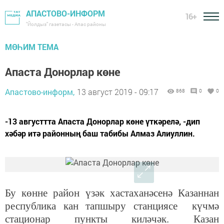
АПАСТОВО-ИНФОРМ
16+
"Йолдыз" газетасы - Апас районы
МӨҺИМ ТЕМА
Апаста Донорлар көне
Апастово-информ,
13 август 2019 - 09:17
868
0
0
-13 августтта Апаста Донорлар көне үткәрелә, -дип
хәбәр итә районның баш табибы Алмаз Алиуллин.
Бу көнне район үзәк хастаханәсенә Казаннан
республика кан тапшыру стан
ц
иясе күчмә
ста
ц
ионар
пункты киләчәк. Казан