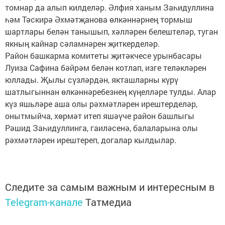
томнар да алып килделәр. Әлфия ханым Заһидуллина
һәм Тәскирә Әхмәтҗанова өлкәннәрнең тормыш
шартлары белән танышып, хәлләрен белештеләр, туган
якның кайнар сәламнәрен җиткерделәр.
Район башкарма комитеты җитәкчесе урынбасары
Луиза Сафина бәйрәм белән котлап, изге теләкләрен
юллады. Җылы сүзләрдән, якташларны күрү
шатлыгыннан өлкәннәребезнең күңелләре тулды. Алар
күз яшьләре аша олы рәхмәтләрен ирештерделәр,
онытмыйча, хөрмәт итеп яшәүче район башлыгы
Рәшид Заһидуллинга, гаиләсенә, балаларына олы
рәхмәтләрен ирештереп, догалар кылдылар.
Следите за самым важным и интересным в
Telegram-канале
Татмедиа