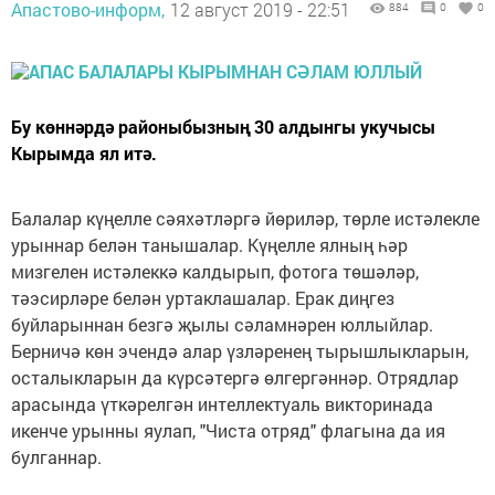
Апастово-информ,
12 август 2019 - 22:51
884
0
0
Бу көннәрдә районыбызның 30 алдынгы укучысы
Кырымда ял итә.
Балалар күңелле сәяхәтләргә йөриләр, төрле истәлекле
урыннар белән танышалар. Күңелле ялның һәр
мизгелен истәлеккә калдырып, фотога төшәләр,
тәэсирләре белән уртаклашалар. Ерак диңгез
буйларыннан безгә җылы сәламнәрен юллыйлар.
Берничә көн эчендә алар үзләренең тырышлыкларын,
осталыкларын да күрсәтергә өлгергәннәр. Отрядлар
арасында үткәрелгән интеллектуаль викторинада
икенче урынны яулап, "Чиста отряд" флагына да ия
булганнар.