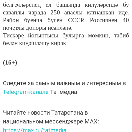
белгечләренең ел башында килүләрендә бу
саваплы чарада 250 апаслы катнашкан иде.
Район буенча бүген СССР, Россиянең 40
почетлы доноры исәпләнә.
Тискәре йогынтысы булырга мөмкин, табиб
белән киңәшләшү кирәк
(16+)
Следите за самым важным и интересным в
Telegram-канале
Татмедиа
Читайте новости Татарстана в
национальном мессенджере MАХ:
https://max.ru/tatmedia