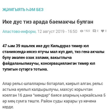
ҖӘМГЫЯТЬ ҺӘМ БЕЗ
Ике дус тиз арада баемакчы булган
Апастово-информ,
12 август 2019 - 16:50
1520
0
0
47 һәм 39 яшьлек ике дус Кильдураз тимер юл
станиясендә иясез ятучы мал күп дип, тиз генә акчалы
булу әмәлен озак эзләми, вакытлыча
файдаланылмаучы, консервацияләнгән тимер юл
тупигын сүтәргә тотына.
Алар рельс-шпалларны ботарлап, каерып алган, рельс
астына куелып калдырылучы, махсус корычтан
коелган 16 данә “мендәр“ бәясе аларның һәркайсына 5
әр мең сумга төште. Район суды карары үз көченә
керде.