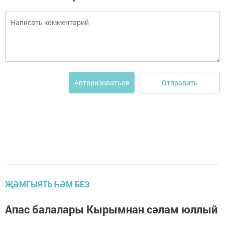
Отправить
Авторизоваться
ҖӘМГЫЯТЬ ҺӘМ БЕЗ
Апас балалары Кырымнан сәлам юллый