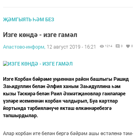
ҖӘМГЫЯТЬ ҺӘМ БЕЗ
Изге көндә - изге гамәл
Апастово-информ,
12 август 2019 - 16:21
1214
0
0
Изге Корбан бәйрәме уңаеннан район башлыгы Рәшид
Заһидуллин белән Әлфия ханым Заһидуллина һәм
кызы Тәскирә белән Раил Әхмәтҗановлар гаиләләре
үзләре исеменнән корбан чалдырып, Буа картлар
йортында тәрбияләнүче якташ өлкәннәребезгә
тапшырдылар.
Алар корбан ите белән бергә бәйрәм ашы өстәленә тәм-