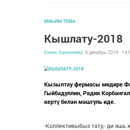
МӨҺИМ ТЕМА
Кышлату-2018
Елена Замалиева,
9 декабрь 2018 - 14:
Кызылтау фермасы мөдире Фа
Гыйбадуллин, Радик Корбангал
кертү белән мәшгүль иде.
-Коллективыбыз тату,- ди яшь җ