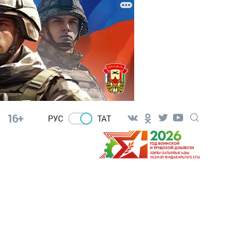
16+
РУС
ТАТ