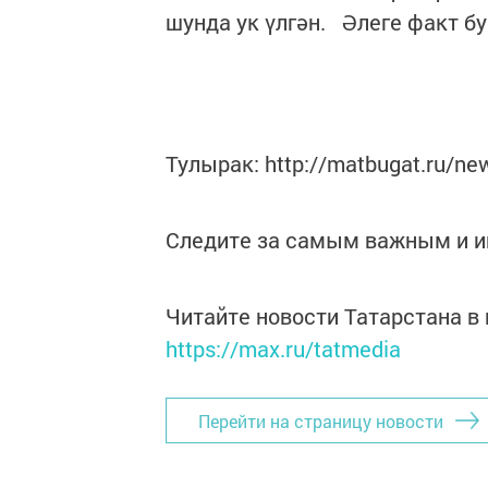
шунда ук үлгән. Әлеге факт б
Тулырак: http://matbugat.ru/ne
Следите за самым важным и 
Читайте новости Татарстана 
https://max.ru/tatmedia
Перейти на страницу новости