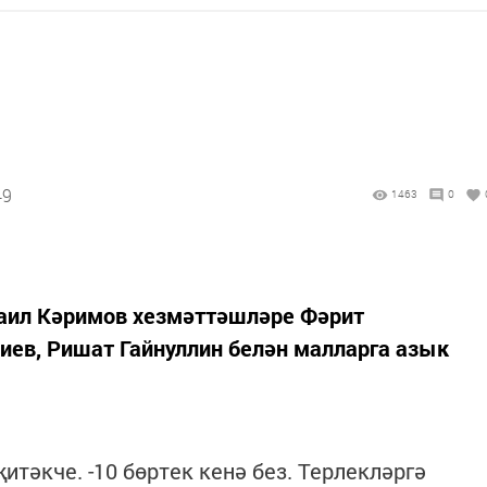
49
1463
0
ил Кәримов хезмәттәшләре Фәрит
иев, Ришат Гайнуллин белән малларга азык
итәкче. -10 бөртек кенә без. Терлекләргә