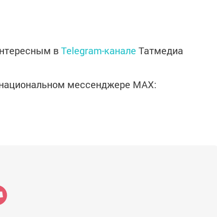
интересным в
Telegram-канале
Татмедиа
в национальном мессенджере MАХ: