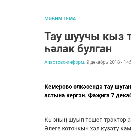
МӨҺИМ ТЕМА
Тау шуучы кыз 
һәлак булган
Апастово-информ,
9 декабрь 2018 - 14:
Кемерово өлкәсендә тау шуган
астына кергән. Фаҗига 7 дека
Кызның шуып төшеп трактор ас
Әлеге коточкыч хәл күзәтү ка