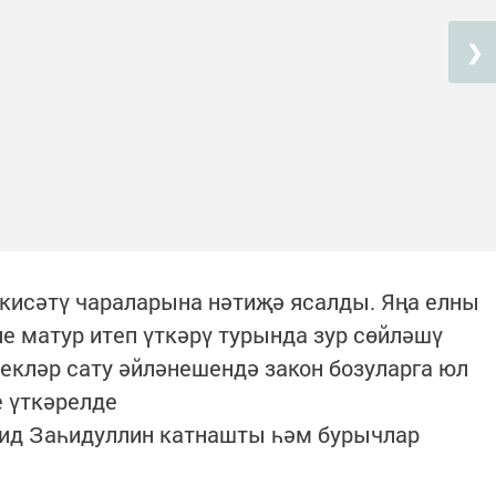
❯
кисәтү чараларына нәтиҗә ясалды. Яңа елны
е матур итеп үткәрү турында зур сөйләшү
екләр сату әйләнешендә закон бозуларга юл
е үткәрелде
ид Заһидуллин катнашты һәм бурычлар