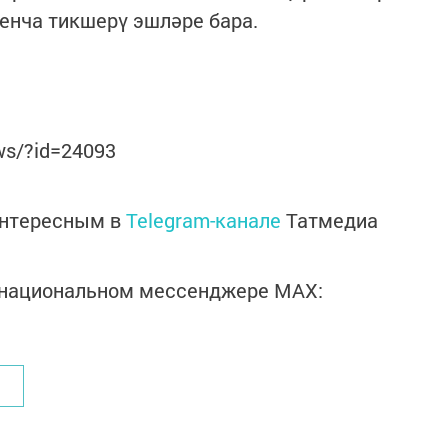
уенча тикшерү эшләре бара.
ws/?id=24093
интересным в
Telegram-канале
Татмедиа
в национальном мессенджере MАХ: