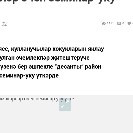
1:02
1311
0
иясе, кулланучылар хокукларын яклау
булган эчемлекләр җитештерүче
үзенә бер эшлекле “десанты“ район
семинар-уку үткәрде