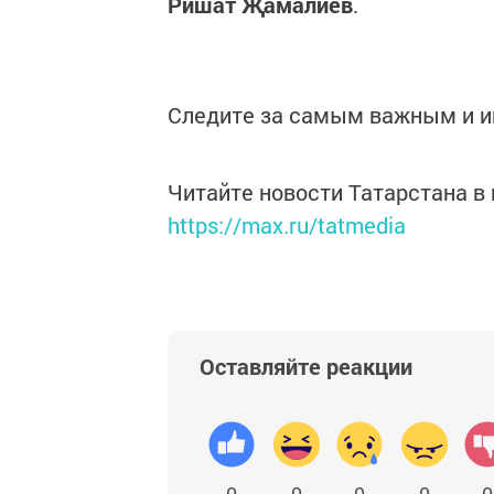
Ришат Җамалиев
.
Следите за самым важным и 
Читайте новости Татарстана 
https://max.ru/tatmedia
Оставляйте реакции