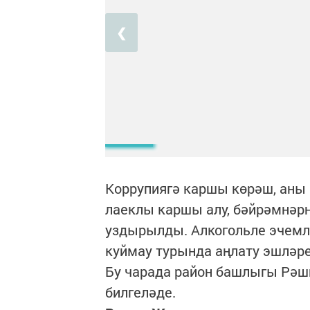
❮
Коррупиягә каршы көрәш, аны 
лаеклы каршы алу, бәйрәмнәрн
уздырылды. Алкогольле эчемл
куймау турында аңлату эшләр
Бу чарада район башлыгы Рәш
билгеләде.