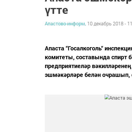
үтте
Апастово-информ,
10 декабрь 2018 - 1
Апаста “Госалкоголь“ инспекц
комитеты, составында спирт 
предприятиеләр вәкилләренең 
эшмәкәрләре белән очрашып, 