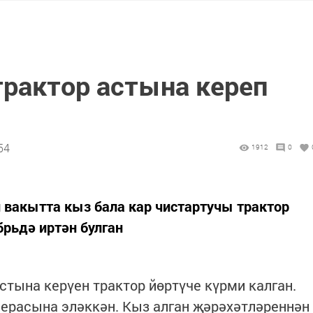
трактор астына кереп
54
1912
0
 вакытта кыз бала кар чистартучы трактор
брьдә иртән булган
тына керүен трактор йөртүче күрми калган.
мерасына эләккән. Кыз алган җәрәхәтләреннән