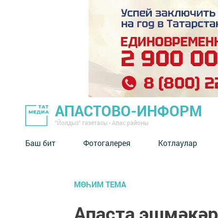
АПАСТОВО-ИНФОРМ
"Йолдыз" газетасы - Апас районы
Баш бит
Фотогалерея
Котлаулар
МӨҺИМ ТЕМА
Апаста эшмәкәр