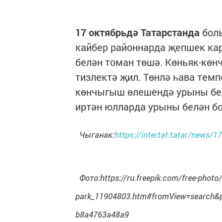
17 октябрьдә Татарстанда
болы
кайбер районнарда җепшек кар
белән томан төшә. Көньяк-көн
тизлектә җил. Төнлә һава темп
көнчыгыш өлешендә урыны белән
иртән юлларда урыны белән б
Чыганак:
https://intertat.tatar/news/
Фото:
https://ru.freepik.com/free-photo/
park_11904803.htm#fromView=search&pa
b8a4763a48a9