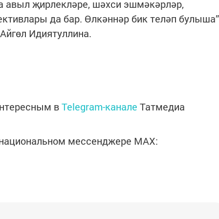
а авыл җирлекләре, шәхси эшмәкәрләр,
ективлары да бар. Өлкәннәр бик теләп булыша”
 Айгөл Идиятуллина.
интересным в
Telegram-канале
Татмедиа
в национальном мессенджере MАХ: