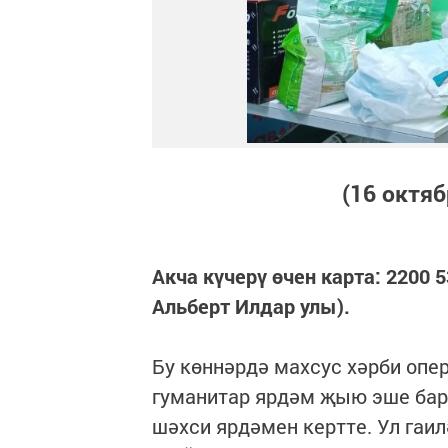
(16 октяб
Акча күчерү өчен карта: 2200 
Альберт Илдар улы).
Бу көннәрдә махсус хәрби опе
гуманитар ярдәм җыю эше бара
шәхси ярдәмен кертте. Ул гаил