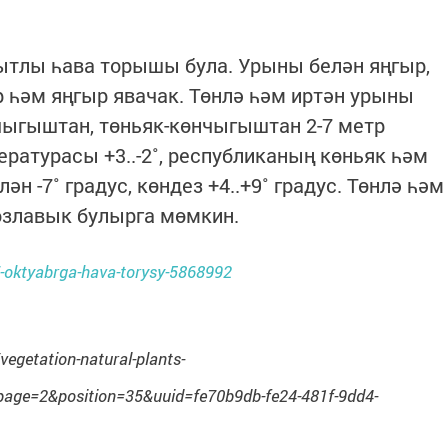
тлы һава торышы була. Урыны белән яңгыр,
 һәм яңгыр явачак. Төнлә һәм иртән урыны
чыгыштан, төньяк-көнчыгыштан 2-7 метр
ературасы +3..-2˚, республиканың көньяк һәм
 -7˚ градус, көндез +4..+9˚ градус. Төнлә һәм
озлавык булырга мөмкин.
17-oktyabrga-hava-torysy-5868992
vegetation-natural-plants-
ge=2&position=35&uuid=fe70b9db-fe24-481f-9dd4-