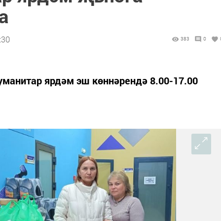
а
:30
383
0
уманитар ярдәм эш көннәрендә 8.00-17.00