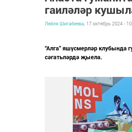
гаиләләр кушыл
Лейля Шигабеева,
17 октябрь 2024 - 10
“Алга” яшүсмерләр клубында г
сәгатьләрдә җыела.