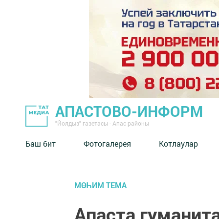
АПАСТОВО-ИНФОРМ
"Йолдыз" газетасы - Апас районы
Баш бит
Фотогалерея
Котлаулар
МӨҺИМ ТЕМА
Апаста гуманит