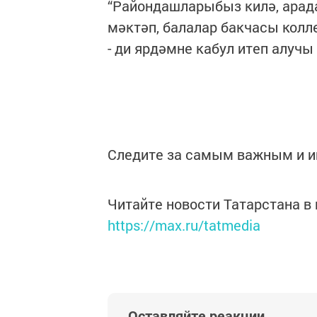
“Райондашларыбыз килә, арад
мәктәп, балалар бакчасы колл
- ди ярдәмне кабул итеп алучы
Следите за самым важным и 
Читайте новости Татарстана 
https://max.ru/tatmedia
Оставляйте реакции