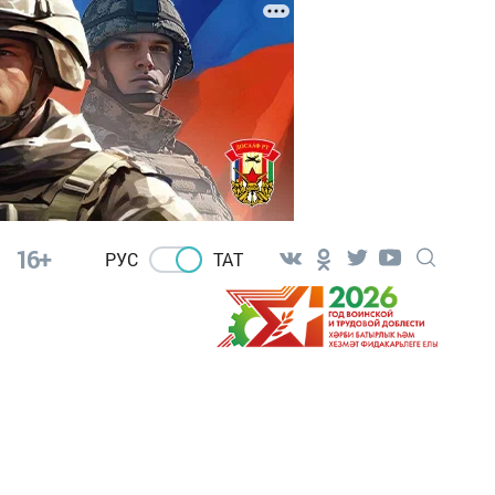
16+
РУС
ТАТ