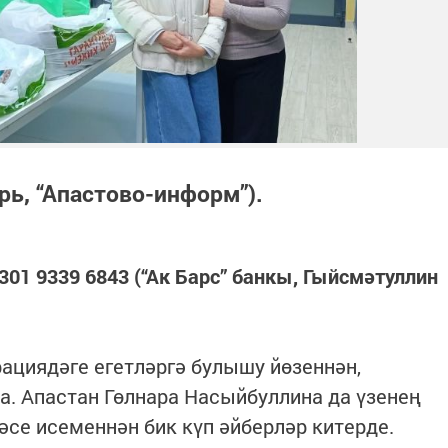
рь, “Апастово-информ”).
5301 9339 6843 (“Ак Барс” банкы, Гыйсмәтуллин
рациядәге егетләргә булышу йөзеннән,
. Апастан Гөлнара Насыйбуллина да үзенең
әсе исеменнән бик күп әйберләр китерде.