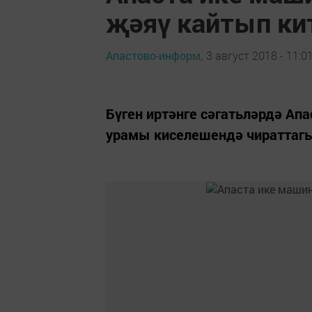
җәяү кайтып ки
Апастово-информ,
3 август 2018 - 11:0
Бүген иртәнге сәгатьләрдә Ап
урамы киселешендә чираттагы