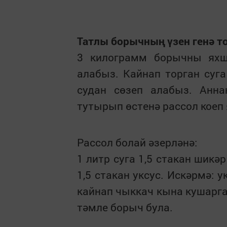
Татлы борычның үзен генә т
3 килограмм
борычны яхшы
алабыз. Кайнап торган суга
судан сөзеп алабыз. Анна
тутырып өстенә рассол коеп 
Рассол болай әзерләнә:
1 литр
суга 1,5 стакан шикәр
1,5 стакан уксус. Искәрмә: 
кайнап чыккач кына кушарга
тәмле борыч була.