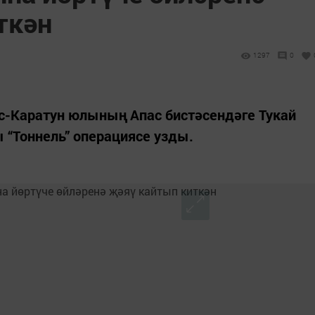
ткән
1
1297
0
ас-Каратун юлының Апас бистәсендәге Тукай
 “Тоннель” операциясе узды.