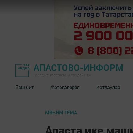
АПАСТОВО-ИНФОРМ
"Йолдыз" газетасы - Апас районы
Баш бит
Фотогалерея
Котлаулар
МӨҺИМ ТЕМА
Апаста ике маш