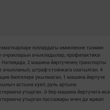
хезмәткәрләре юллардагы иминлекне тәэмин
у очракларын ачыкладылар, профилактика-
 Нәтиҗәдә, 2 машина йөртүченең транспорты
е ачыкланып, штраф-стоянкага озатылган. 4
ция билгеләре укылмаган, 1 машина йөртүче
кыныч астына куеп, руль артына
ермичә утырган. Ә бер машина йөртүчегә исә
термичә утырган пассажиры өчен дә җавап