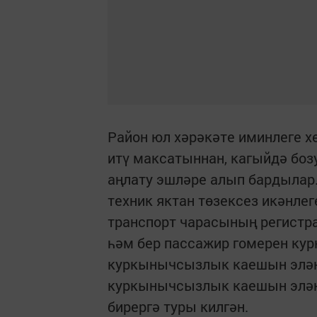
Район юл хәрәкәте иминлеге 
итү максатыннан, кагыйдә боз
аңлату эшләре алып бардылар.
техник яктан төзексез икәнлег
транспорт чарасының регистра
һәм бер пассажир гомерен кур
куркынычсызлык каешын эләкт
куркынычсызлык каешын эләк
бирергә туры килгән.