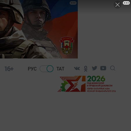
16+
РУС
ТАТ