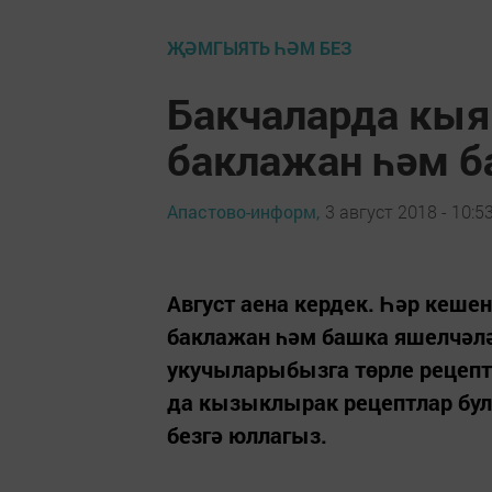
ҖӘМГЫЯТЬ ҺӘМ БЕЗ
Бакчаларда кыя
баклажан һәм б
Апастово-информ,
3 август 2018 - 10:5
Август аена кердек. Һәр кеше
баклажан һәм башка яшелчәлә
укучыларыбызга төрле рецептл
да кызыклырак рецептлар бул
безгә юллагыз.