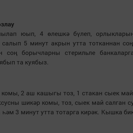
озлау
лап юып, 4 өлешкә бүлеп, орлыклары
 салып 5 минут акрын утта тотканнан соң
н соң борычларны стерильле банкаларг
ябып та куябыз.
 комы, 2 аш кашыгы тоз, 1 стакан сыек май
уксусны шикәр комы, тоз, сыек май салган с
 һәм 3 минут утта тотарга кирәк. Кышка би