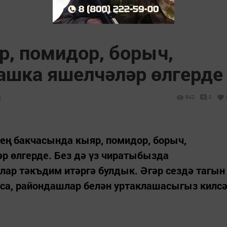
р, помидор, борыч,
ашка яшелчәләр өлгерде
3
942
0
нең бакчасында кыяр, помидор, борыч,
р өлгерде. Без дә үз чиратыбызда
ар тәкъдим итәргә булдык. Әгәр сездә тагын
са, райондашлар белән уртаклашасыгыз килс