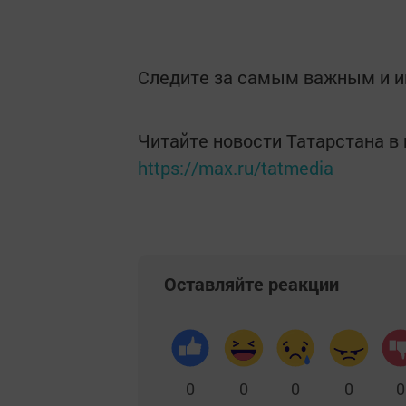
Следите за самым важным и 
Читайте новости Татарстана 
https://max.ru/tatmedia
Оставляйте реакции
0
0
0
0
0