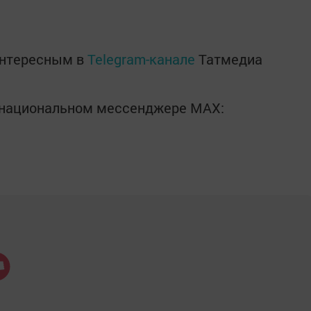
интересным в
Telegram-канале
Татмедиа
в национальном мессенджере MАХ: