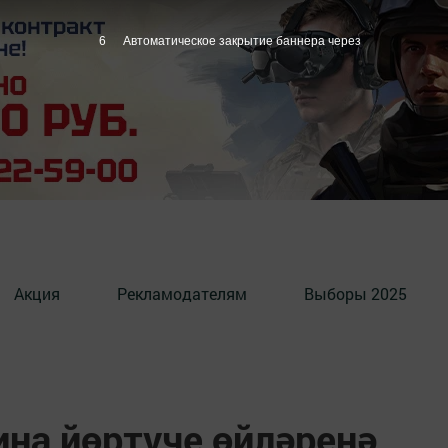
5
Автоматическое закрытие баннера через
Акция
Рекламодателям
Выборы 2025
ина йөртүче өйләренә