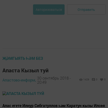
Отправить
Авторизоваться
ҖӘМГЫЯТЬ ҺӘМ БЕЗ
Апаста Кызыл туй
30 сентябрь 2018 -
Апастово-информ,
1429
0
0
20:49
Апас егете Илнур Сибгатуллов һәм Каратун кызы Илсөя