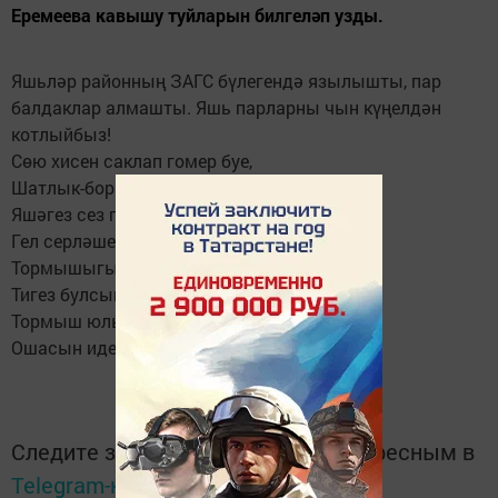
Еремеева кавышу туйларын билгеләп узды.
Яшьләр районның ЗАГС бүлегендә язылышты, пар
балдаклар алмашты. Яшь парларны чын күңелдән
котлыйбыз!
Сөю хисен саклап гомер буе,
Шатлык-борчуларны бүлешеп,
Яшәгез сез пар күгәрчен булып,
Гел серләшеп, һәрчак килешеп.
Тормышыгыз сезнең матур булсын,
Тигез булсын барыр юллар да.
Тормыш юлыгызның дәвамы да
Ошасын иде шушы туйларга!
Следите за самым важным и интересным в
Telegram-канале
Татмедиа