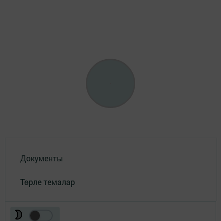
Документы
Төрле темалар