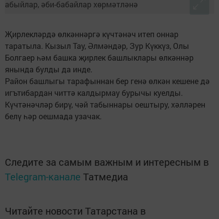
Җирлекләрдә өлкәннәргә күчтәнәч итеп оннар
таратыла. Кызыл Тау, Әлмәндәр, Зур Күккүз, Олы
Болгаер һәм башка җирлек башлыклары өлкәннәр
янында булды да инде.
Район башлыгы тарафыннан бер генә өлкән кешене дә
игътибардан читтә калдырмау бурычы куелды.
Күчтәнәчләр бирү, чәй табыннары оештыру, хәлләрен
белү һәр оешмада узачак.
Следите за самым важным и интересным в
Telegram-канале
Татмедиа
Читайте новости Татарстана в