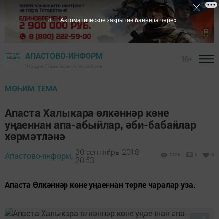
7
Автоматическое закрытие баннера через
АПАСТОВО-ИНФОРМ
16+
"Йолдыз" газетасы - Апас районы
МӨҺИМ ТЕМА
Апаста Халыкара өлкәннәр көне
уңаеннан апа-абыйлар, әби-бабайлар
хөрмәтләнә
30 сентябрь 2018 -
Апастово-информ,
1126
0
0
20:53
Апаста Өлкәннәр көне уңаеннан төрле чаралар уза.