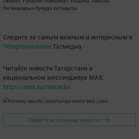
Гөлшат, Рузалия, Мәмләкәт, Мәдинә, Ләйсән
баганаларын буяуда катнашты.
Следите за самым важным и интересным в
Telegram-канале
Татмедиа
Читайте новости Татарстана в
национальном мессенджере MАХ:
https://max.ru/tatmedia
Перейти на страницу новости