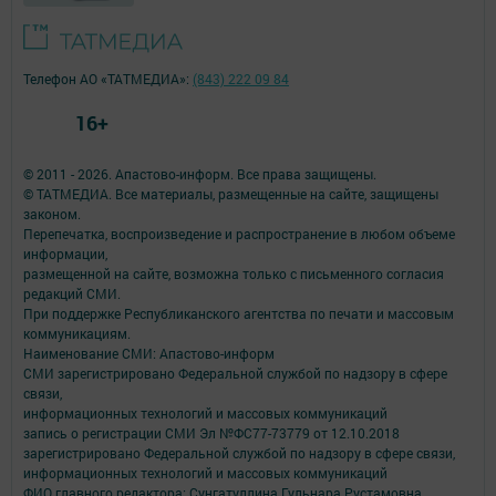
Телефон АО «ТАТМЕДИА»:
(843) 222 09 84
16+
© 2011 - 2026. Апастово-информ. Все права защищены.
© ТАТМЕДИА. Все материалы, размещенные на сайте, защищены
законом.
Перепечатка, воспроизведение и распространение в любом объеме
информации,
размещенной на сайте, возможна только с письменного согласия
редакций СМИ.
При поддержке Республиканского агентства по печати и массовым
коммуникациям.
Наименование СМИ: Апастово-информ
СМИ зарегистрировано Федеральной службой по надзору в сфере
связи,
информационных технологий и массовых коммуникаций
запись о регистрации СМИ Эл №ФС77-73779 от 12.10.2018
зарегистрировано Федеральной службой по надзору в сфере связи,
информационных технологий и массовых коммуникаций
ФИО главного редактора: Сунгатуллина Гульнара Рустамовна