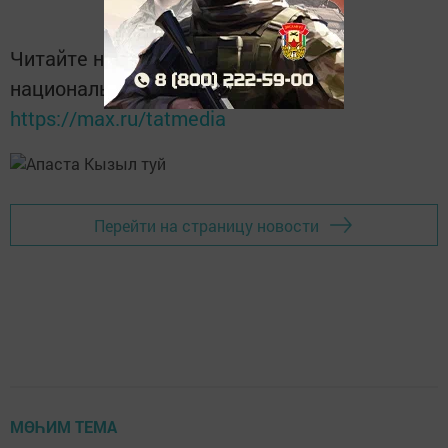
Читайте новости Татарстана в
национальном мессенджере MАХ:
https://max.ru/tatmedia
Перейти на страницу новости
МӨҺИМ ТЕМА