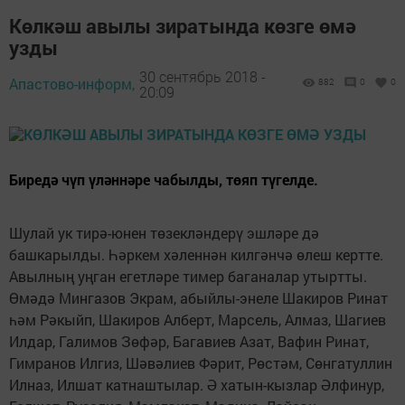
Көлкәш авылы зиратында көзге өмә
узды
30 сентябрь 2018 -
Апастово-информ,
882
0
0
20:09
Биредә чүп үләннәре чабылды, төяп түгелде.
Шулай ук тирә-юнен төзекләндерү эшләре дә
башкарылды. Һәркем хәленнән килгәнчә өлеш кертте.
Авылның уңган егетләре тимер баганалар утыртты.
Өмәдә Мингазов Экрам, абыйлы-энеле Шакиров Ринат
һәм Рәкыйп, Шакиров Алберт, Марсель, Алмаз, Шагиев
Илдар, Галимов Зөфәр, Багавиев Азат, Вафин Ринат,
Гимранов Илгиз, Шәвәлиев Фәрит, Рөстәм, Сөнгатуллин
Илназ, Илшат катнаштылар. Ә хатын-кызлар Әлфинур,