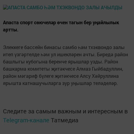
Апаста спорт сөючеләр өчен тагын бер уңайлылык
артты.
Элеккеге бассейн бинасы самбо һәм тхэквондо залы
итеп үзгәртелде һәм ул ишекләрен ачты. Биредә район
башлыгы кубогына беренче ярышлар узды. Район
башкарма комитеты җитәкчесе Алмаз Гыйбадуллин,
район мәгариф бүлеге җитәкчесе Алсу Хәйруллина
ярышта катнашучыларга зур уңышлар теләделәр.
Следите за самым важным и интересным в
Telegram-канале
Татмедиа