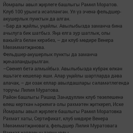
Йомралы авыл җирлеге башлыгы Рамил Моратов.
Клуб 100 урынга исәпләнгән. Ул үз эченә фельдшер-
акушерлык пунктын да алган.
–Бар да җайлы, уңайлы. Авылыбызда заманча бина
ачылуга бик шатбыз. Яңа елга зур шатлык, олы
вакыйга белән керәбез, – ди клуб мөдире Венера
Мөхәммәтҗанова.
Фельдшер-акушерлык пункты да заманча
җиһазландырылган.
–Сөенеп бетә алмыйбыз. Авылыбызда күбрәк өлкән
яшьтәге кешеләр яши. Алар уңайлы шартларда дәва
алачак, – ди озак еллар авылдашлары сәламәтлегендә
торучы Лилия Муратова.
Район башлыгы Рәшид Заһидуллин клуб төзелешенә
өлеш керткән һәркемгә олы рәхмәтен җиткереп, Иске
Йомралы авыл җирлеге башлыгы Рамил Моратовка
Рәхмәт хаты, Сертификат, клуб мөдире Венера
Мөхәммәтҗановага, фельдшер Лилия Муратовага
Рәхмәт хатларын тапшырды.