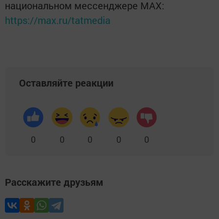
национальном мессенджере MАХ:
https://max.ru/tatmedia
Оставляйте реакции
0
0
0
0
0
Расскажите друзьям