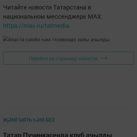
Читайте новости Татарстана в
национальном мессенджере MАХ:
https://max.ru/tatmedia
Перейти на страницу новости
ҖӘМГЫЯТЬ ҺӘМ БЕЗ
Татар Пучинкәсендә клуб ачылды