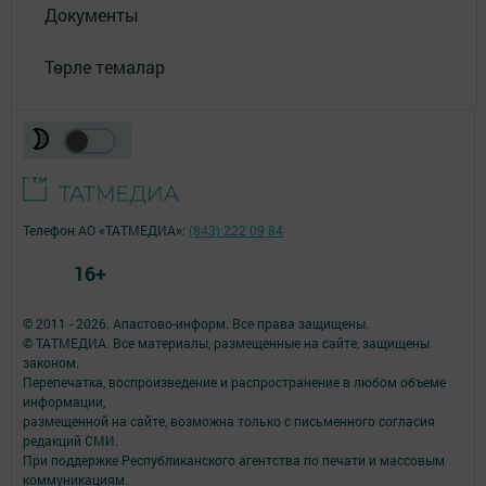
Документы
Төрле темалар
Телефон АО «ТАТМЕДИА»:
(843) 222 09 84
16+
© 2011 - 2026. Апастово-информ. Все права защищены.
© ТАТМЕДИА. Все материалы, размещенные на сайте, защищены
законом.
Перепечатка, воспроизведение и распространение в любом объеме
информации,
размещенной на сайте, возможна только с письменного согласия
редакций СМИ.
При поддержке Республиканского агентства по печати и массовым
коммуникациям.