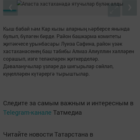
❮
❯
Кыш бабай һәм Кар кызы аларның һәрберсе янында
булып, бүләген бирде. Район башкарма комитеты
җитәкчесе урынбасары Луиза Сафина, район үзәк
хастаханәсенең баш табибы Алмаз Алиуллин хәлләрен
сорашып, изге теләкләрен җиткерделәр.
Дәваланучылар үзләре дә шигырьләр сөйләп,
күңелләрен күтәрергә тырыштылар.
Следите за самым важным и интересным в
Telegram-канале
Татмедиа
Читайте новости Татарстана в