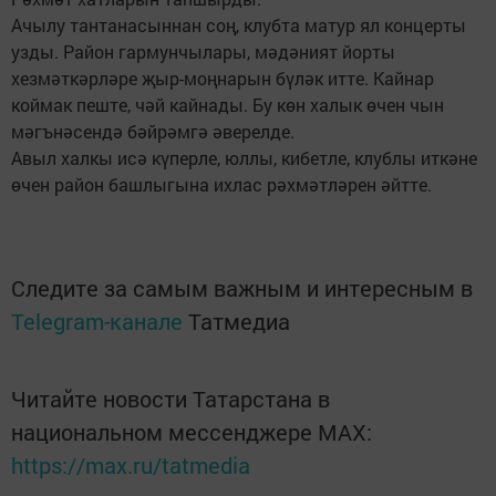
Ачылу тантанасыннан соң, клубта матур ял концерты
узды. Район гармунчылары, мәдәният йорты
хезмәткәрләре җыр-моңнарын бүләк итте. Кайнар
коймак пеште, чәй кайнады. Бу көн халык өчен чын
мәгънәсендә бәйрәмгә әверелде.
Авыл халкы исә күперле, юллы, кибетле, клублы иткәне
өчен район башлыгына ихлас рәхмәтләрен әйтте.
Следите за самым важным и интересным в
Telegram-канале
Татмедиа
Читайте новости Татарстана в
национальном мессенджере MАХ:
https://max.ru/tatmedia