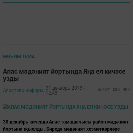
МӨҺИМ ТЕМА
Апас мәдәният йортында Яңа ел кичәсе
узды
31 декабрь 2018 -
Апастово-информ,
1607
0
0
12:48
30 декабрь кичендә Апас тамашачысы район мәдәният
йортына җыелды. Биредә мәдәният хезмәткәрләре