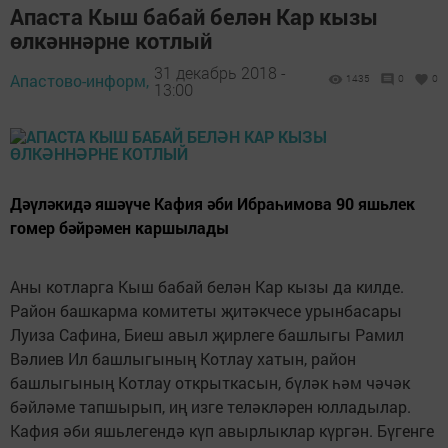
Апаста Кыш бабай белән Кар кызы
өлкәннәрне котлый
31 декабрь 2018 -
Апастово-информ,
1435
0
0
13:00
Дәүләкидә яшәүче Кафия әби Ибраһимова 90 яшьлек
гомер бәйрәмен каршылады
Аны котларга Кыш бабай белән Кар кызы да килде.
Район башкарма комитеты җитәкчесе урынбасары
Луиза Сафина, Биеш авыл җирлеге башлыгы Рамил
Вәлиев Ил башлыгының Котлау хатын, район
башлыгының Котлау открыткасын, бүләк һәм чәчәк
бәйләме тапшырып, иң изге теләкләрен юлладылар.
Кафия әби яшьлегендә күп авырлыклар күргән. Бүгенге