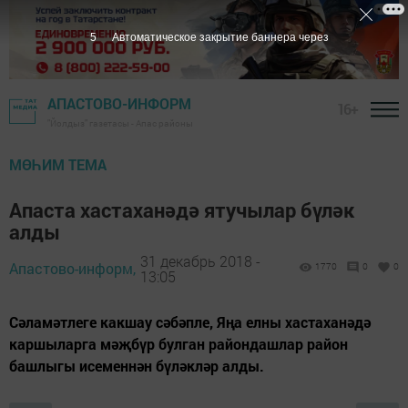
5
Автоматическое закрытие баннера через
АПАСТОВО-ИНФОРМ
16+
"Йолдыз" газетасы - Апас районы
МӨҺИМ ТЕМА
Апаста хастаханәдә ятучылар бүләк
алды
31 декабрь 2018 -
Апастово-информ,
1770
0
0
13:05
Сәламәтлеге какшау сәбәпле, Яңа елны хастаханәдә
каршыларга мәҗбүр булган райондашлар район
башлыгы исеменнән бүләкләр алды.