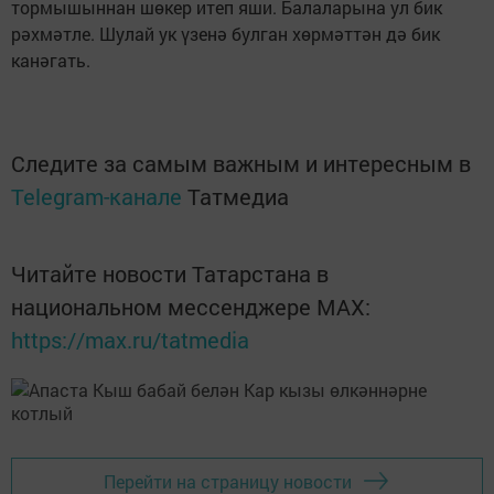
тормышыннан шөкер итеп яши. Балаларына ул бик
рәхмәтле. Шулай ук үзенә булган хөрмәттән дә бик
канәгать.
Следите за самым важным и интересным в
Telegram-канале
Татмедиа
Читайте новости Татарстана в
национальном мессенджере MАХ:
https://max.ru/tatmedia
Перейти на страницу новости