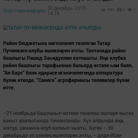
30 декабрь 2018 -
Апастово-информ,
1960
0
0
14:18
Район бюджетына нигезләнеп төзелгән Татар
Пучинкәсе клубы ишекләрен ачты. Тантанада район
башлыгы Рәшид Заһидуллин катнашты. Яңа клубка
район башлыгы тарафыннан бильярд өстәле һәм баян,
“Ак Барс“ банк идарәсе иганәчелегендә аппаратура
бүләк ителде. “Свияга” агрофирмасы телевизор бүләк
итте.
–21 ноябрьдә башланып киткән төзелеш эшләре кыска
вакыт аралыгында тәмамланды. Күз алдында яңа,
матур, заманча клуб калкып чыкты. Бүген – 30
декабрьдә ул үзенең ишекләрен ачты, – диде Иске