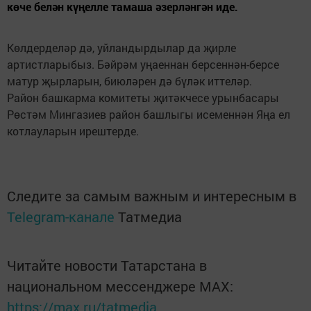
көче белән күңелле тамаша әзерләнгән иде.
Көлдерделәр дә, уйландырдылар да җирле
артистларыбыз. Бәйрәм уңаеннан берсеннән-берсе
матур җырларын, биюләрен дә бүләк иттеләр.
Район башкарма комитеты җитәкчесе урынбасары
Рөстәм Мингазиев район башлыгы исеменнән Яңа ел
котлауларын ирештерде.
Следите за самым важным и интересным в
Telegram-канале
Татмедиа
Читайте новости Татарстана в
национальном мессенджере MАХ:
https://max.ru/tatmedia