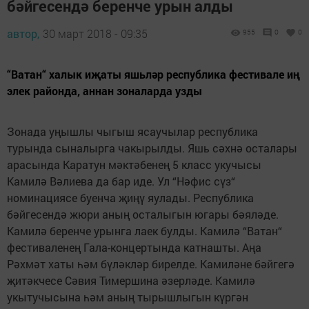
бәйгесендә беренче урын алды
автор,
30 март 2018 - 09:35
955
0
0
“Ватан“ халык иҗаты яшьләр республика фестивале иң
элек районда, аннан зоналарда узды
Зонада уңышлы чыгыш ясаучылар республика
турында сыналырга чакырылды. Яшь сәхнә осталары
арасында Каратун мәктәбенең 5 класс укучысы
Камилә Вәлиева да бар иде. Ул “Нәфис сүз“
номинациясе буенча җиңү яулады. Республика
бәйгесендә жюри аның осталыгын югары бәяләде.
Камилә беренче урынга лаек булды. Камилә “Ватан“
фестиваленең Гала-концертында катнашты. Аңа
Рәхмәт хаты һәм бүләкләр бирелде. Камиләне бәйгегә
җитәкчесе Сәвия Тимершина әзерләде. Камилә
укытучысына һәм аның тырышлыгын күргән