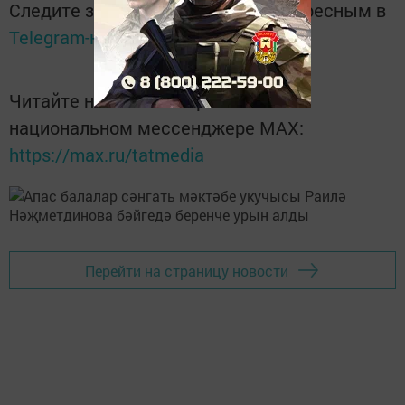
Следите за самым важным и интересным в
Telegram-канале
Татмедиа
Читайте новости Татарстана в
национальном мессенджере MАХ:
https://max.ru/tatmedia
Перейти на страницу новости