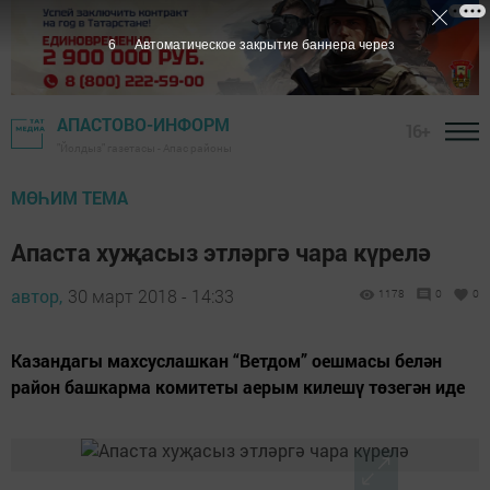
6
Автоматическое закрытие баннера через
АПАСТОВО-ИНФОРМ
16+
"Йолдыз" газетасы - Апас районы
МӨҺИМ ТЕМА
Апаста хуҗасыз этләргә чара күрелә
автор,
30 март 2018 - 14:33
1178
0
0
Казандагы махсуслашкан “Ветдом” оешмасы белән
район башкарма комитеты аерым килешү төзегән иде