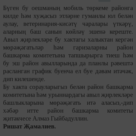
Бүген бу оешманың мобиль төркеме районга
килде һәм хуҗасыз этләрне гуманлы юл белән
аулау, ветеринария-кисәтү чаралары үткәрү,
аларның баш санын көйләү эшенә кереште.
Авыл җирлекләре бу хактагы халыктан кергән
мөрәҗәгатьләр һәм гаризаларны район
башкарма комитетына тапшырырга тиеш һәм
бу эш район авылларында да планлы рәвештә
расланган график буенча ел буе дәвам итәчәк,
дип килешенде.
Бу хакта сорауларыгыз белән район башкарма
комитетына һәм урыннардагы авыл җирлекләре
башлыкларына мөрәҗәгать итә аласыз,-дип
хәбәр итте район башкарма комитеты
җитәкчесе Алмаз Гыйбадуллин.
Ришат Җамалиев.