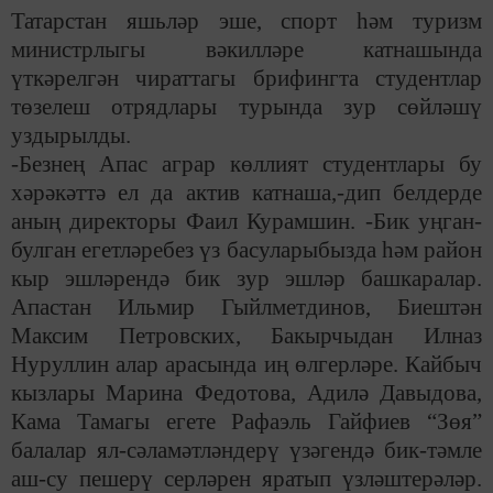
Татарстан яшьләр эше, спорт һәм туризм
министрлыгы вәкилләре катнашында
үткәрелгән чираттагы брифингта студентлар
төзелеш отрядлары турында зур сөйләшү
уздырылды.
-Безнең Апас аграр көллият студентлары бу
хәрәкәттә ел да актив катнаша,-дип белдерде
аның директоры Фаил Курамшин. -Бик уңган-
булган егетләребез үз басуларыбызда һәм район
кыр эшләрендә бик зур эшләр башкаралар.
Апастан Ильмир Гыйлметдинов, Биештән
Максим Петровских, Бакырчыдан Илназ
Нуруллин алар арасында иң өлгерләре. Кайбыч
кызлары Марина Федотова, Адилә Давыдова,
Кама Тамагы егете Рафаэль Гайфиев “Зөя”
балалар ял-сәламәтләндерү үзәгендә бик-тәмле
аш-су пешерү серләрен яратып үзләштерәләр.