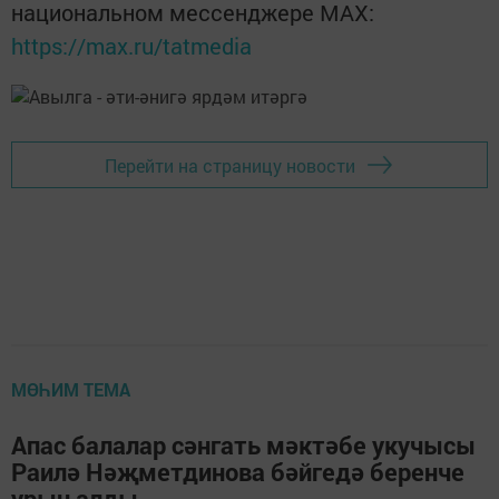
национальном мессенджере MАХ:
https://max.ru/tatmedia
Перейти на страницу новости
МӨҺИМ ТЕМА
Апас балалар сәнгать мәктәбе укучысы
Раилә Нәҗметдинова бәйгедә беренче
урын алды