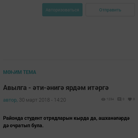
Отправить
Авторизоваться
МӨҺИМ ТЕМА
Авылга - әти-әнигә ярдәм итәргә
автор,
30 март 2018 - 14:20
1234
0
0
Районда студент отрядларын кырда да, ашханәләрдә
дә очратып була.