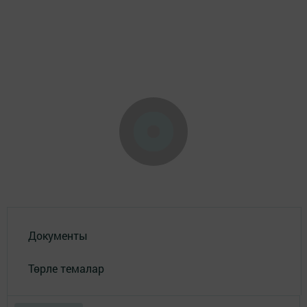
Документы
Төрле темалар