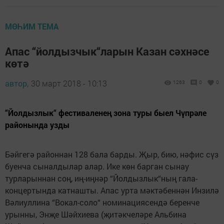
МӨҺИМ ТЕМА
Апас “йолдызчык“ларын Казан сәхнәсе
көтә
автор,
30 март 2018 - 10:13
1263
0
0
“Йолдызлык“ фестиваленең зона туры быел Чүпрәле
районында узды
Бәйгегә районнан 128 бала барды. Җыр, бию, нәфис сүз
буенча сыналдылар алар. Ике көн барган сынау
турларыннан соң, иң-иңнәр “Йолдызлык“ның гала-
концертында катнашты. Апас урта мәктәбеннән Инзилә
Вәлиуллина “Вокал-соло“ номинациясендә беренче
урынны, Энҗе Шәйхиева (җитәкчеләре Альбина