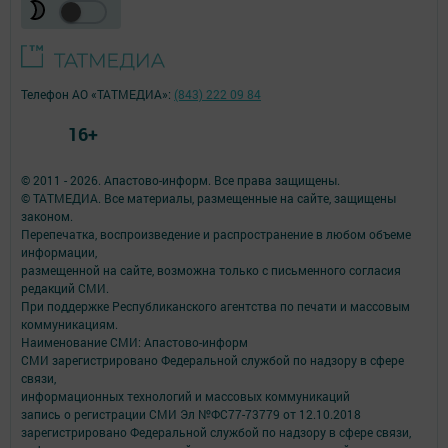
Телефон АО «ТАТМЕДИА»:
(843) 222 09 84
16+
© 2011 - 2026. Апастово-информ. Все права защищены.
© ТАТМЕДИА. Все материалы, размещенные на сайте, защищены
законом.
Перепечатка, воспроизведение и распространение в любом объеме
информации,
размещенной на сайте, возможна только с письменного согласия
редакций СМИ.
При поддержке Республиканского агентства по печати и массовым
коммуникациям.
Наименование СМИ: Апастово-информ
СМИ зарегистрировано Федеральной службой по надзору в сфере
связи,
информационных технологий и массовых коммуникаций
запись о регистрации СМИ Эл №ФС77-73779 от 12.10.2018
зарегистрировано Федеральной службой по надзору в сфере связи,