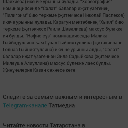
Шәйхиева) икенче урынны яулады. “Хореография“
номинациясендә “Сәләт“ балалар иҗат үзәгенең
“Пилигрим“ бию төркеме (җитәкчесе Николай Паспеков)
икече урынны яулады, Каратун мәктәбенең “Хыял“ бию
төркеме (җитәкчесе Раилә Шәвәлиева) махсус бүләккә
ия булды. “Нәфис сүз“ номинациясендә Мәликә
Гыйбадуллина һәм Гүзәл Гыйниятуллина (җитәкчеләре
Гөлназ Гыйниятуллина) икенче урынны алды, “Сәләт“
балалар иҗат үзәгеннән Зилә Садыйкова (җитәкчесе
Миләүшә Алиуллина) махсус бүләккә лаек булды.
Җиңүчеләрне Казан сәхнәсе көтә.
Следите за самым важным и интересным в
Telegram-канале
Татмедиа
Читайте новости Татарстана в