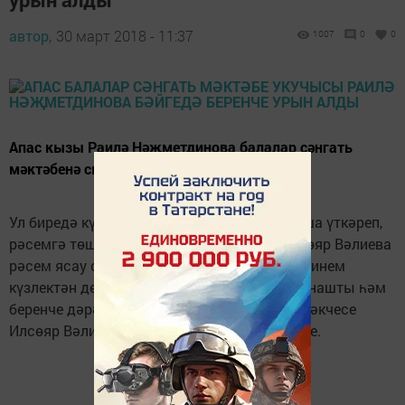
автор,
30 март 2018 - 11:37
1007
0
0
Апас кызы Раилә Нәҗметдинова балалар сәнгать
мәктәбенә сынлы сәнгать түгәрәгенә йөри
Ул биредә күзе белән күргәннәрне күңеле аша үткәреп,
рәсемгә төшерергә өйрәнә. Җитәкчесе Илсөяр Вәлиева
рәсем ясау серләренә төшендерә. Раилә “Минем
күзлектән дөнья“ Халыкара бәйгесендә катнашты һәм
беренче дәрәҗә Дипломга лаек булды. Җитәкчесе
Илсөяр Вәлиевага шулай ук Диплом бирелде.