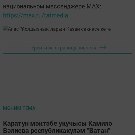
национальном мессенджере MАХ:
https://max.ru/tatmedia
Перейти на страницу новости
МӨҺИМ ТЕМА
Каратун мәктәбе укучысы Камилә
Вәлиева республикакүләм “Ватан“