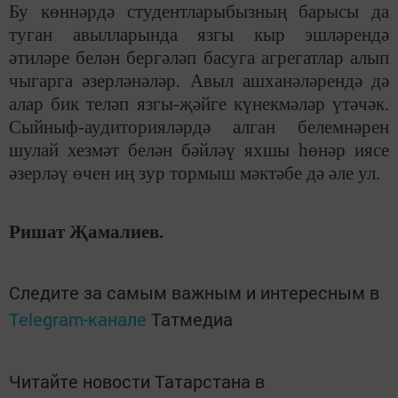
Бу көннәрдә студентларыбызның барысы да
туган авылларында язгы кыр эшләрендә
әтиләре белән бергәләп басуга агрегатлар алып
чыгарга әзерләнәләр. Авыл ашханәләрендә дә
алар бик теләп язгы-җәйге күнекмәләр үтәчәк.
Сыйныф-аудиторияләрдә алган белемнәрен
шулай хезмәт белән бәйләү яхшы һөнәр иясе
әзерләү өчен иң зур тормыш мәктәбе дә әле ул.
Ришат Җамалиев.
Следите за самым важным и интересным в
Telegram-канале
Татмедиа
Читайте новости Татарстана в