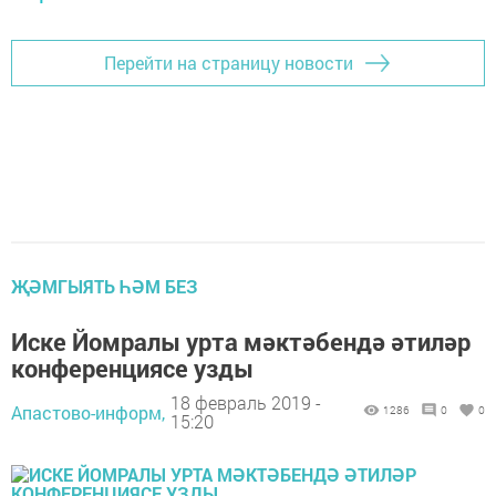
Перейти на страницу новости
ҖӘМГЫЯТЬ ҺӘМ БЕЗ
Иске Йомралы урта мәктәбендә әтиләр
конференциясе узды
18 февраль 2019 -
Апастово-информ,
1286
0
0
15:20