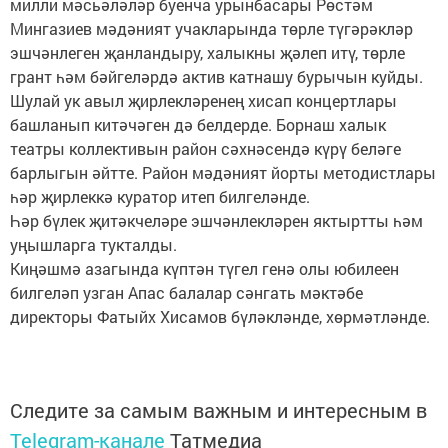
милли мәсьәләләр буенча урынбасары Рөстәм
Мингазиев мәдәният учакларында төрле түгәрәкләр
эшчәнлеген җанландыру, халыкны җәлеп итү, төрле
грант һәм бәйгеләрдә актив катнашу бурычын куйды.
Шулай ук авыл җирлекләренең хисап концертлары
башланып китәчәген дә белдерде. Борнаш халык
театры коллективын район сәхнәсендә күрү беләге
барлыгын әйтте. Район мәдәният йорты методистлары
һәр җирлеккә куратор итеп билгеләнде.
Һәр бүлек җитәкчеләре эшчәнлекләрен яктыртты һәм
уңышларга тукталды.
Киңәшмә азагында күптән түгел генә олы юбилеен
билгеләп узган Апас балалар сәнгать мәктәбе
директоры Фатыйх Хисамов бүләкләнде, хөрмәтләнде.
Следите за самым важным и интересным в
Telegram-канале
Татмедиа