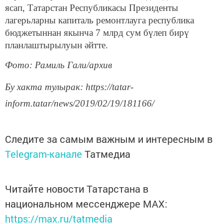
ясап, Татарстан Республикасы Президенты
лагерьларны капиталь ремонтлауга республика
бюджетыннан якынча 7 млрд сум бүлеп бирү
планлаштырылуын әйтте.
Фото: Рамиль Гали/архив
Бу хакта тулырак: https://tatar-
inform.tatar/news/2019/02/19/181166/
Следите за самым важным и интересным в
Telegram-канале
Татмедиа
Читайте новости Татарстана в
национальном мессенджере MАХ:
https://max.ru/tatmedia