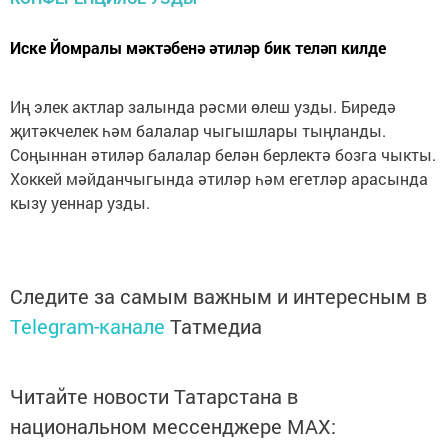
Иске Йомралы мәктәбенә әтиләр бик теләп килде
Иң элек актлар залында рәсми өлеш узды. Биредә
җитәкчелек һәм балалар чыгышлары тыңланды.
Соңыннан әтиләр балалар белән берлектә бозга чыкты.
Хоккей мәйданчыгында әтиләр һәм егетләр арасында
кызу уеннар узды.
Следите за самым важным и интересным в
Telegram-канале
Татмедиа
Читайте новости Татарстана в
национальном мессенджере MАХ: