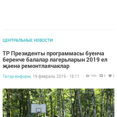
ЦЕНТРАЛЬНЫЕ НОВОСТИ
ТР Президенты программасы буенча
беренче балалар лагерьларын 2019 ел
җәенә ремонтлаячаклар
Татар-информ,
19 февраль 2019 - 16:11
1004
0
0