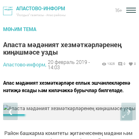
АПАСТОВО-ИНФОРМ
16+
"Йолдыз" газетасы - Апас районы
МӨҺИМ ТЕМА
Апаста мәдәният хезмәткәрләренең
киңәшмәсе узды
20 февраль 2019 -
Апастово-информ,
1325
0
0
14:03
Апас мәдәният хезмәткәрләре еллык эшчәнлекләренә
нәтиҗә ясады һәм киләчәккә бурычлар билгеләде.
❮
❯
Район башкарма комитеты җитәкчесенең мәдәни һәм