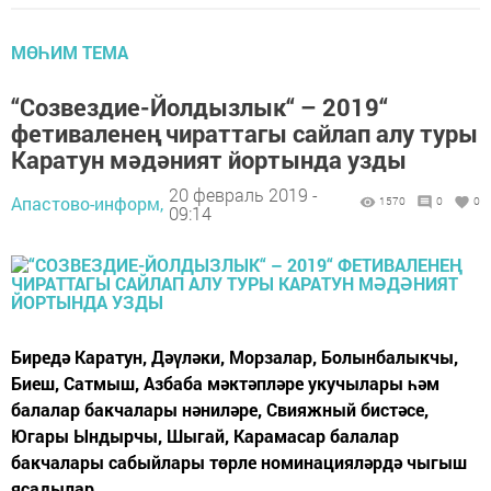
МӨҺИМ ТЕМА
“Созвездие-Йолдызлык“ – 2019“
фетиваленең чираттагы сайлап алу туры
Каратун мәдәният йортында узды
20 февраль 2019 -
Апастово-информ,
1570
0
0
09:14
Биредә Каратун, Дәүләки, Морзалар, Болынбалыкчы,
Биеш, Сатмыш, Азбаба мәктәпләре укучылары һәм
балалар бакчалары нәниләре, Свияжный бистәсе,
Югары Ындырчы, Шыгай, Карамасар балалар
бакчалары сабыйлары төрле номинацияләрдә чыгыш
ясадылар.