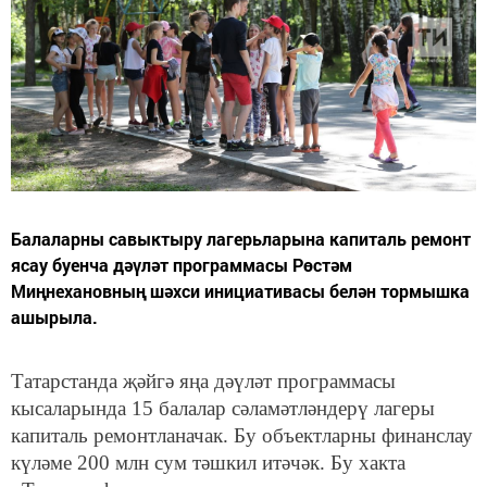
Балаларны савыктыру лагерьларына капиталь ремонт
ясау буенча дәүләт программасы Рөстәм
Миңнехановның шәхси инициативасы белән тормышка
ашырыла.
Татарстанда җәйгә яңа дәүләт программасы
кысаларында 15 балалар сәламәтләндерү лагеры
капиталь ремонтланачак. Бу объектларны финанслау
күләме 200 млн сум тәшкил итәчәк. Бу хакта