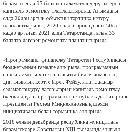
берәмлегендә 95 балалар сәламәтләндерү лагерен
капиталь ремонтлау планлаштырыла. Агымдагы
елда 20дән артык объектны тәртипкә китерү
планлаштырылса, 2020 елда аларның саны 50гә
кадәр артачак. 2021 елда Татарстанда тагын 33
балалар лагерен ремонтлау планлаштырыла.
«Программаны финанслау Татарстан Республикасы
бюджетыннан гамәлгә ашырыла, программаның
соңгы лимиты хәзерге вакытта билгеләнмәгән», —
дип ачыклык кертте Ирек Фәйзуллин. Балалар
сәламәтләндерү лагерьларын капиталь ремонтлау
буенча дәүләт программасы республикада Татарстан
Президенты Рөстәм Миңнехановның шәхси
инициативасы белән тормышка ашырыла.
2018 елның декабрендә республика муниципаль
берәмлекләре Советының XIII съездында чыгыш