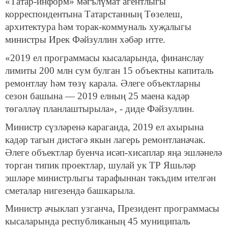
«Татар-информ» мәгълүмат агентлыгы
корреспондентына Татарстанның Төзелеш,
архитектура һәм торак-коммуналь хуҗалыгы
министры Ирек Фәйзуллин хәбәр итте.
«2019 ел программасы кысаларында, финанслау
лимиты 200 млн сум булган 15 объектны капиталь
ремонтлау һәм төзү карала. Әлеге объектларны
сезон башына — 2019 елның 25 маена кадәр
төгәлләү планлаштырыла», - диде Фәйзуллин.
Министр сүзләренә караганда, 2019 ел ахырына
кадәр тагын дистәгә якын лагерь ремонтланачак.
Әлеге объектлар буенча исәп-хисаплар яңа эшләнелә
торган типик проектлар, шулай ук ТР Яшьләр
эшләре министрлыгы тарафыннан тәкъдим ителгән
сметалар нигезендә башкарыла.
Министр ачыклап узганча, Президент программасы
кысаларында республиканың 45 муниципаль