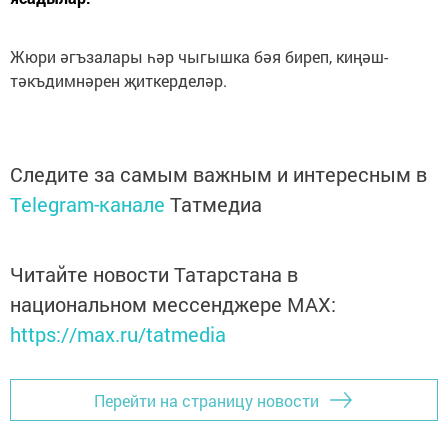
Жюри әгъзалары һәр чыгышка бәя биреп, киңәш-
тәкъдимнәрен җиткерделәр.
Следите за самым важным и интересным в
Telegram-канале
Татмедиа
Читайте новости Татарстана в
национальном мессенджере MАХ:
https://max.ru/tatmedia
Перейти на страницу новости