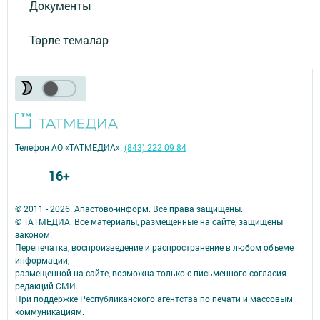
Документы
Төрле темалар
Телефон АО «ТАТМЕДИА»:
(843) 222 09 84
16+
© 2011 - 2026. Апастово-информ. Все права защищены.
© ТАТМЕДИА. Все материалы, размещенные на сайте, защищены
законом.
Перепечатка, воспроизведение и распространение в любом объеме
информации,
размещенной на сайте, возможна только с письменного согласия
редакций СМИ.
При поддержке Республиканского агентства по печати и массовым
коммуникациям.